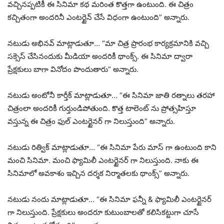
వచ్చినప్పటికీ ఈ సినిమా కథ మరింత కొత్తగా ఉంటుంది. ఈ చిత్రం
కచ్చితంగా అందరినీ ఎంటర్టైన్ చేసే విధంగా ఉంటుంది” అన్నారు.
నటుడు అభినవ్ మాట్లాడుతూ… “మా చిత్ర ప్రారంభ కార్యక్రమానికి వచ్చి
సక్సెస్ చేసినందుకు మీడియా అందరికీ థాంక్స్. ఈ సినిమా ద్వారా
ప్రేక్షకులు బాగా వినోదం పొందుతారు” అన్నారు.
నటుడు అంటోనీ కార్తీక్ మాట్లాడుతూ… “ఈ సినిమా జాతి రత్నాలు తరహా
చిత్రంలా అందరికీ గుర్తుండిపోతుంది. కొత్త టాలెంట్ ను ప్రోత్సహిస్తూ
వస్తున్న ఈ చిత్రం ఫుల్ ఎంటర్టైనర్ గా నిలుస్తుంది” అన్నారు.
నటుడు రిత్విక్ మాట్లాడుతూ… “ఈ సినిమా పేరు మాస్ గా ఉంటుంది కాని
మంచి సినిమా. మంచి ఫ్యామిలీ ఎంటర్టైనర్ గా నిలుస్తుంది. నాకు ఈ
సినిమాలో అవకాశం ఇచ్చిన దర్శక నిర్మాతలకు థాంక్స్” అన్నారు.
నటుడు నందు మాట్లాడుతూ… “ఈ సినిమా ఫన్నీ & ఫ్యామిలీ ఎంటర్టైనర్
గా నిలుస్తుంది. ప్రేక్షకులు అందరూ కుటుంబాలతో కలిసికట్టుగా చూసే