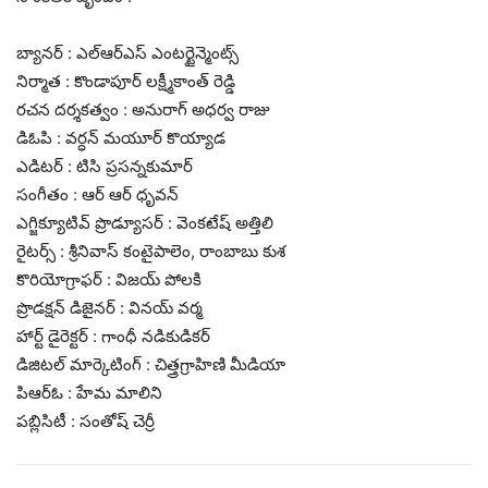
బ్యానర్ : ఎల్ఆర్ఎస్ ఎంటర్టైన్మెంట్స్
నిర్మాత : కొండాపూర్ లక్ష్మీకాంత్ రెడ్డి
రచన దర్శకత్వం : అనురాగ్ అధర్వ రాజు
డిఓపి : వర్ధన్ మయూర్ కొయ్యాడ
ఎడిటర్ : టిసి ప్రసన్నకుమార్
సంగీతం : ఆర్ ఆర్ ధృవన్
ఎగ్జిక్యూటివ్ ప్రొడ్యూసర్ : వెంకటేష్ అత్తిలి
రైటర్స్ : శ్రీనివాస్ కంటైపాలెం, రాంబాబు కుశ
కొరియోగ్రాఫర్ : విజయ్ పోలకి
ప్రొడక్షన్ డిజైనర్ : వినయ్ వర్మ
హార్ట్ డైరెక్టర్ : గాంధీ నడికుడికర్
డిజిటల్ మార్కెటింగ్ : చిత్త్రగ్రాహిణి మీడియా
పిఆర్ఓ : హేమ మాలిని
పబ్లిసిటీ : సంతోష్ చెర్రీ