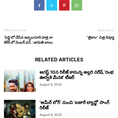
Previous article
Next article
‘పెద్ది’లో చేసిన అప్పలసూరి పాత్ర నా
“త్రికాల” చిత్ర రివ్యూ
కెరీర్ లో నెంబర్ వన్ : జగపతి బాబు
RELATED ARTICLES
ఆగస్ట్ 10న రిలీజ్ కానున్న అల్లరి నరేష్ ‘రంభ
ఊర్వశి మేనక’ టీజర్
August 9, 2026
‘అమీర్ లోగ్’ నుంచి ‘బజారే బ్యాన్జో’ సాంగ్
రిలీజ్
August 9, 2026