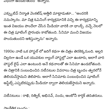
విధంగా ఉండబోతుంది” అన్నారు.
ఎక్స్కుటివ్ నిర్మాత వెంకటేష్ అత్తిలి మాట్లాడుతూ… “అందరికి
నమస్కారం. మా చిత్ర ఓపెనింగ్ కార్యక్రమానికి వచ్చి ఈ కార్యక్రమాన్ని
ఇంత విజయం పొందేలా చేసిన మీడియా వారికి నా థాంక్స్. వచ్చే నెలలో
ఈ చిత్ర షూటింగ్ ప్రారంభం కాబోతుంది. సినిమా మంచి విజయం
పొందుతుందని ఆశిస్తున్నాను” అన్నారు.
1990ల నాటి ఒక హాస్టల్ లో జరిగే కథగా ఈ చిత్రం తెరకెక్కనుంది. అల్లరి
చిల్లరిగా ఉండే ఒక యువకుల గ్యాంగ్ హాస్టల్లో ఎలా ఉంటారు, అలాగే వారి
హాస్టల్ లైఫ్ ఎలా ఉంటుంది అనే కథనాలతో ఈ సినిమా ఉండబోతుంది.
ఈ చిత్రానికి సంబంధించిన నటీనటుల వివరాలు చిత్ర బృందం త్వరలోనే
తెలియచేస్తామని తెలిపారు. అలాగే సినిమాకు సంబంధించిన షూటింగ్
అప్డేట్స్ ఎప్పటికప్పుడు మీడియా ద్వారా తెలియజేస్తామని అన్నారు.
నటీనటులు : రాఖి, రిత్విక్, అభినవ్, నందు, ఆంటోనీ కార్తిక్ తదితరులు.
సాంకేతిక బృందం :