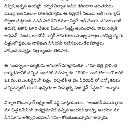
దీప్శిక, అర్చన అయ్యర్, దర్శక నిర్మాత అనిల్ కడియాల తదితరులు
ముఖ్య అతిథులుగా హాజరయ్యారు. ఈ చిత్రానికి నటుడు అలీ గారు క్లాప్
కొట్టగా దర్శకుడు పవన్ సాధినేని కెమెరా స్విచ్ ఆన్ చేశారు. నటులు రాజ్
తరుణ్, ఆకాష్ పూరి చేతుల మీదుగా స్క్రిప్ట్ అందించారు. రాఖి, రిత్విక్,
అభినవ్, నందు, ఆంటోనీ కార్తిక్ తదితరులు ముఖ్య పాత్రలు పోషిస్తున్న ఈ
చిత్రంలో ప్రముఖ టాలీవుడ్ సీనియర్ నటీనటులు కీలకపాత్రలు
పోషించుకున్నట్లు చిత్ర బృందం తెలిపారు.
ఈ సందర్భంగా దర్శకుడు అనురాగ్ మాట్లాడుతూ… “మా చిత్ర ప్రారంభ
కార్యక్రమానికి వచ్చిన అందరికీ నమస్కారం. 1990ల నాటి రోజులలో జరిగే
ఒక మంచి ఎంటర్టైనింగ్ చిత్రం. ఇప్పటికీ ఆ టైం పీరియడ్ లో ఎన్నో కథలు
వచ్చినప్పటికీ ఈ కథ ఖచ్చితంగా మిమ్మల్ని ఎంటర్టైన్ చేస్తుంది” అన్నారు.
నిర్మాత కొండాపూర్ లక్ష్మికాంత్ రెడ్డి మాట్లాడుతూ… “అందరికీ నమస్కారం.
మా చిత్ర ఓపెనింగ్ కార్యక్రమానికి వచ్చిన అందరికీ థాంక్స్. అందరూ మా
సినిమాను ఆశీర్వదించవలసినదిగా కోరుకుంటున్నాను” అన్నారు.