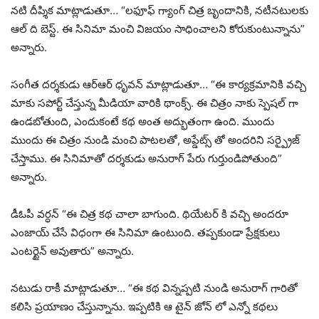
నటి దీప్శిక మాట్లాడుతూ… “లఫూఫ్ గ్యాంగ్ చిత్ర బృందానికి, నటీనటులకు
ఆల్ ది బెస్ట్. ఈ సినిమా మంచి విజయం సాధించాలని కోరుకుంటున్నాను”
అన్నారు.
సంగీత దర్శకుడు ఆర్ఆర్ ధృవన్ మాట్లాడుతూ… “ఈ కార్యక్రమానికి వచ్చి
మాకు సపోర్ట్ చేస్తున్న మీడియా వారికి థాంక్స్. ఈ చిత్రం నాకు స్పెషల్ గా
ఉండబోతుంది, ఎందుకంటే కథ అంత అద్భుతంగా ఉంది. ముందు
ముందు ఈ చిత్రం నుండి మంచి పాటలతో, అప్డేట్స్ తో అందరిని సర్ప్రైజ్
చేస్తాము. ఈ సినిమాతో దర్శకుడు అనురాగ్ పేరు గుర్తుండిపోతుంది”
అన్నారు.
డీఓపీ వర్ధన్ “ఈ చిత్ర కథ చాలా బాగుంది. థియేటర్ కి వచ్చి అందరూ
ఎంజాయ్ చేసే విధంగా ఈ సినిమా ఉంటుంది. తప్పకుండా ప్రేక్షకులు
ఎంటర్టైన్ అవుతారు” అన్నారు.
నటుడు రాకీ మాట్లాడుతూ… “ఈ కథ విన్నప్పటి నుండి అనురాగ్ గారితో
కలిసి ప్రయాణం చేస్తున్నాను. ఇప్పటికి ఆ టైన్ జోన్ లో ఎన్నో కథలు