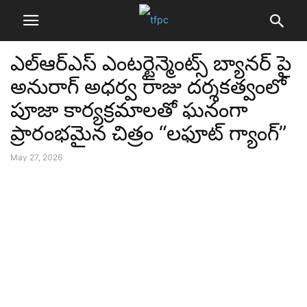
ఎల్ఆర్ఎస్ ఎంటర్టైన్మెంట్స్ బ్యానర్ పై
అనురాగ్ అధర్వ రాజు దర్శకత్వంలో
పూజా కార్యక్రమాలతో ఘనంగా
ప్రారంభమైన చిత్రం “లఫూట్ గ్యాంగ్”
May 27, 2026