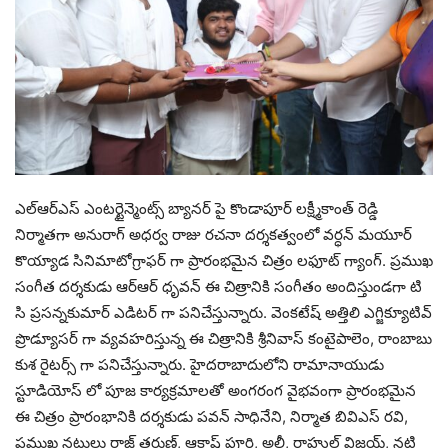
ఎల్ఆర్ఎస్ ఎంటర్టైన్మెంట్స్ బ్యానర్ పై కొండాపూర్ లక్ష్మీకాంత్ రెడ్డి
నిర్మాతగా అనురాగ్ అధర్వ రాజు రచనా దర్శకత్వంలో వర్ధన్ మయూర్
కొయ్యాడ సినిమాటోగ్రాఫర్ గా ప్రారంభమైన చిత్రం లఫూట్ గ్యాంగ్. ప్రముఖ
సంగీత దర్శకుడు ఆర్ఆర్ ధృవన్ ఈ చిత్రానికి సంగీతం అందిస్తుండగా టి
సి ప్రసన్నకుమార్ ఎడిటర్ గా పనిచేస్తున్నారు. వెంకటేష్ అత్తిలి ఎగ్జిక్యూటివ్
ప్రొడ్యూసర్ గా వ్యవహరిస్తున్న ఈ చిత్రానికి శ్రీనివాస్ కంటైపాలెం, రాంబాబు
కుశ రైటర్స్ గా పనిచేస్తున్నారు. హైదరాబాదులోని రామానాయుడు
స్టూడియోస్ లో పూజ కార్యక్రమాలతో అంగరంగ వైభవంగా ప్రారంభమైన
ఈ చిత్రం ప్రారంభానికి దర్శకుడు పవన్ సాధినేని, నిర్మాత బివిఎస్ రవి,
ప్రముఖ నటులు రాజ్ తరుణ్, ఆకాష్ పూరి, అలీ, రాహుల్ విజయ్, నటి