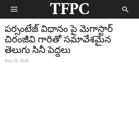
పర్సంటేజ్ విధానం పై మెగాస్టార్
చిరంజీవి గారితో సమావేశమైన
తెలుగు సినీ పెద్దలు
May 25, 2026