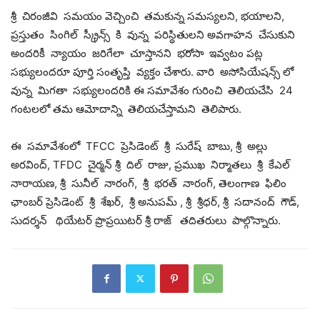
శ్రీ చిరంజీవి సమయం వెచ్చించి తమకున్న సమస్యలని, భయాలని,
ప్రస్తుతం సింగిల్ స్క్రీన్స్ కి వున్న పరిస్థితులని అవగాహన చేసుకుని
అందరికీ న్యాయం జరిగేలా చూస్తానని భరోసా ఇవ్వటం పట్ల
సభ్యులందరూ పూర్తి సంతృప్తి వ్యక్తం చేశారు. వారి అసోసియేషన్స్ లో
వున్న మిగతా సభ్యులందరికి ఈ సమావేశం గురించి తెలియచేసి 24
గంటలలో తమ ఆమోదాన్ని తెలియచేస్తామని తెలిపారు.
ఈ సమావేశంలో TFCC ప్రెసిడెంట్ శ్రీ సురేష్ బాబు, శ్రీ అల్లు
అరవింద్, TFDC చైర్మన్ శ్రీ దిల్ రాజు, ప్రముఖ నిర్మాతలు శ్రీ కేఎల్
నారాయణ, శ్రీ సునీల్ నారంగ్, శ్రీ భరత్ నారంగ్, తెలంగాణ ఫిలిం
ఛాంబర్ ప్రెసిడెంట్ శ్రీ శేఖర్, శ్రీ అనుపమ్ , శ్రీ శ్రీధర్, శ్రీ సదానంద్ గౌడ్,
సుదర్శన్ థియేటర్ ప్రొప్రయిటర్ శ్రీ రాజ్ తదితరులు పాల్గొన్నారు.