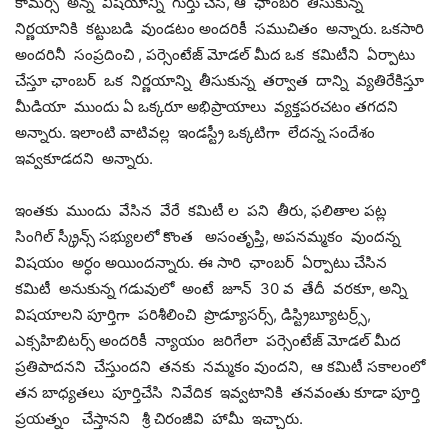
కామర్స్ అన్న విషయాన్ని గుర్తు చేసి, ఆ ఛాంబర్ తీసుకున్న
నిర్ణయానికి కట్టుబడి వుండటం అందరికీ సముచితం అన్నారు. ఒకసారి
అందరినీ సంప్రదించి , పర్సెంటేజ్ మోడల్ మీద ఒక కమిటీని ఏర్పాటు
చేస్తూ ఛాంబర్ ఒక నిర్ణయాన్ని తీసుకున్న తర్వాత దాన్ని వ్యతిరేకిస్తూ
మీడియా ముందు ఏ ఒక్కరూ అభిప్రాయాలు వ్యక్తపరచటం తగదని
అన్నారు. ఇలాంటి వాటివల్ల ఇండస్ట్రీ ఒక్కటిగా లేదన్న సందేశం
ఇవ్వకూడదని అన్నారు.
ఇంతకు ముందు వేసిన వేరే కమిటీ ల పని తీరు, ఫలితాల పట్ల
సింగిల్ స్క్రీన్స్ సభ్యులలో కొంత అసంతృప్తి, అపనమ్మకం వుందన్న
విషయం అర్ధం అయిందన్నారు. ఈ సారి ఛాంబర్ ఏర్పాటు చేసిన
కమిటీ అనుకున్న గడువులో అంటే జూన్ 30 వ తేదీ వరకూ, అన్ని
విషయాలని పూర్తిగా పరిశీలించి ప్రొడ్యూసర్స్, డిస్ట్రిబ్యూటర్ర్స్,
ఎక్సహిబిటర్స్ అందరికీ న్యాయం జరిగేలా పర్సెంటేజ్ మోడల్ మీద
ప్రతిపాదనని చేస్తుందని తనకు నమ్మకం వుందని, ఆ కమిటీ సకాలంలో
తన బాధ్యతలు పూర్తిచేసి నివేదిక ఇవ్వటానికి తనవంతు కూడా పూర్తి
ప్రయత్నం చేస్తానని శ్రీ చిరంజీవి హామీ ఇచ్చారు.