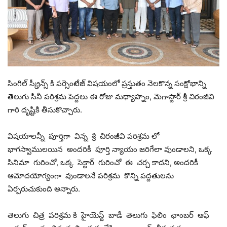
సింగిల్ స్క్రీన్స్ కి పర్సెంటేజ్ విషయంలో ప్రస్తుతం నెలకొన్న సంక్షోభాన్ని
తెలుగు సినీ పరిశ్రమ పెద్దలు ఈ రోజు మధ్యాహ్నం, మెగాస్టార్ శ్రీ చిరంజీవి
గారి దృష్టికి తీసుకొచ్చారు.
విషయాలన్నీ పూర్తిగా విన్న శ్రీ చిరంజీవి పరిశ్రమ లో
భాగస్వాములయిన అందరికీ పూర్తి న్యాయం జరిగేలా వుండాలని, ఒక్క
సినిమా గురించో, ఒక్క సెక్టార్ గురించో ఈ చర్చ కాదని, అందరికీ
ఆమోదయోగ్యంగా వుండాలనే పరిశ్రమ కొన్ని పద్దతులను
ఏర్పరుచుకుంది అన్నారు.
తెలుగు చిత్ర పరిశ్రమ కి హైయెస్ట్ బాడీ తెలుగు ఫిలిం ఛాంబర్ ఆఫ్