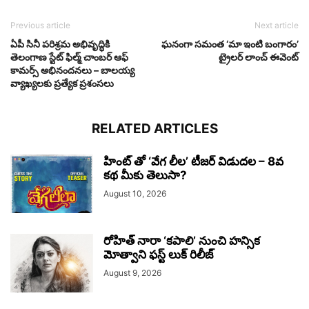
Previous article
Next article
ఏపీ సినీ పరిశ్రమ అభివృద్ధికి
ఘనంగా సమంత ‘మా ఇంటి బంగారం’
తెలంగాణ స్టేట్ ఫిల్మ్ చాంబర్ ఆఫ్
ట్రైలర్ లాంచ్ ఈవెంట్‌
కామర్స్ అభినందనలు – బాలయ్య
వ్యాఖ్యలకు ప్రత్యేక ప్రశంసలు
RELATED ARTICLES
హింట్ తో ‘వేగ లీల’ టీజర్ విడుదల – 8వ
కథ మీకు తెలుసా?
August 10, 2026
రోహిత్ నారా ‘కపాలి’ నుంచి హన్సిక
మోత్వాని ఫస్ట్ లుక్ రిలీజ్
August 9, 2026