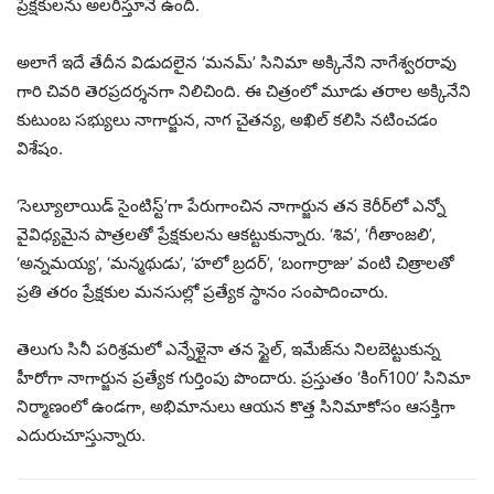
ప్రేక్షకులను అలరిస్తూనే ఉంది.
అలాగే ఇదే తేదీన విడుదలైన ‘మనమ్’ సినిమా అక్కినేని నాగేశ్వరరావు
గారి చివరి తెరప్రదర్శనగా నిలిచింది. ఈ చిత్రంలో మూడు తరాల అక్కినేని
కుటుంబ సభ్యులు నాగార్జున, నాగ చైతన్య, అఖిల్ కలిసి నటించడం
విశేషం.
‘సెల్యూలాయిడ్ సైంటిస్ట్’గా పేరుగాంచిన నాగార్జున తన కెరీర్‌లో ఎన్నో
వైవిధ్యమైన పాత్రలతో ప్రేక్షకులను ఆకట్టుకున్నారు. ‘శివ’, ‘గీతాంజలి’,
‘అన్నమయ్య’, ‘మన్మథుడు’, ‘హలో బ్రదర్’, ‘బంగార్రాజు’ వంటి చిత్రాలతో
ప్రతి తరం ప్రేక్షకుల మనసుల్లో ప్రత్యేక స్థానం సంపాదించారు.
తెలుగు సినీ పరిశ్రమలో ఎన్నేళ్లైనా తన స్టైల్, ఇమేజ్‌ను నిలబెట్టుకున్న
హీరోగా నాగార్జున ప్రత్యేక గుర్తింపు పొందారు. ప్రస్తుతం ‘కింగ్100’ సినిమా
నిర్మాణంలో ఉండగా, అభిమానులు ఆయన కొత్త సినిమాకోసం ఆసక్తిగా
ఎదురుచూస్తున్నారు.