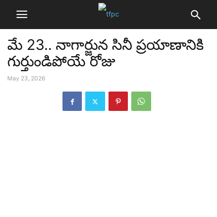
మే 23.. నాగార్జున సినీ ప్రయాణానికి
గుర్తుండిపోయే రోజు
May 23, 2026