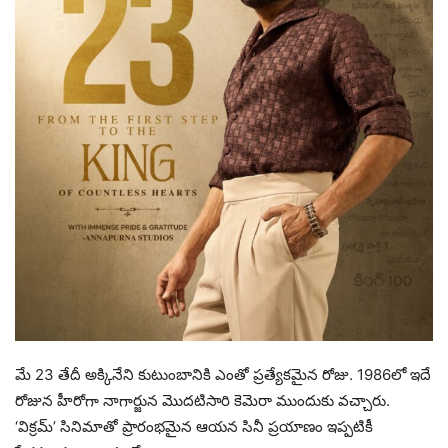
మే 23 తేదీ అక్కినేని కుటుంబానికి ఎంతో ప్రత్యేకమైన రోజు. 1986లో ఇదే
రోజున హీరోగా నాగార్జున మొదటిసారి కెమెరా ముందుకు వచ్చారు.
‘విక్రమ్’ సినిమాతో ప్రారంభమైన ఆయన సినీ ప్రయాణం ఇప్పటికీ