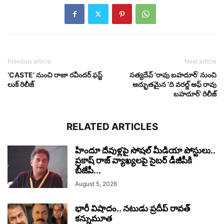
Previous article
Next article
‘CASTE’ నుంచి రాజా రవీందర్‌ ఫస్ట్
సత్యదేవ్ ‘రావు బహదూర్’ నుంచి
లుక్ రిలీజ్
అద్భుతమైన ‘ది వరల్డ్ అఫ్ రావు
బహదూర్’ రిలీజ్
RELATED ARTICLES
హిందూ దేవుళ్లపై సోషల్ మీడియా పోస్టులు..
ప్రకాష్ రాజ్ వ్యాఖ్యలపై సైబర్ డీజీపీకి
బీజేపీ...
August 5, 2026
భారీ విషాదం.. నటుడు ప్రదీప్ రావత్
కన్నుమూత