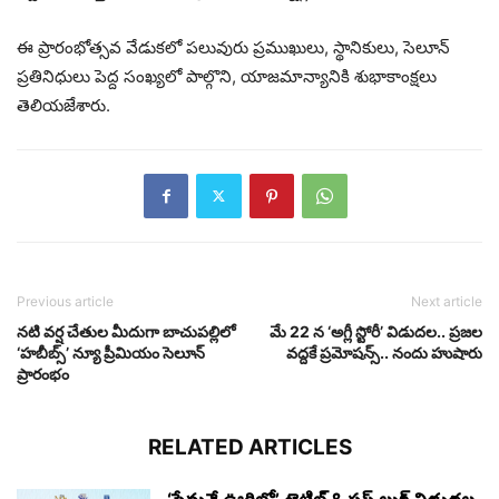
ఈ ప్రారంభోత్సవ వేడుకలో పలువురు ప్రముఖులు, స్థానికులు, సెలూన్
ప్రతినిధులు పెద్ద సంఖ్యలో పాల్గొని, యాజమాన్యానికి శుభాకాంక్షలు
తెలియజేశారు.
Previous article
Next article
నటి వర్ష చేతుల మీదుగా బాచుపల్లిలో
మే 22 న ‘అగ్లీ స్టోరీ’ విడుదల.. ప్రజల
‘హబీబ్స్’ న్యూ ప్రీమియం సెలూన్‌
వద్దకే ప్రమోషన్స్.. నందు హుషారు
ప్రారంభం
RELATED ARTICLES