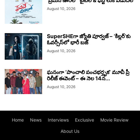
‘ప్రేమనే ఊరిలో’ టైటిల్ & ఫస్ట్ లుక్ విడుదల
August 10, 2026
SuperSHEగా జ్యోతి పూర్వజ్ – ‘కిల్లర్’కు
ఓవర్సీస్‌లో భారీ బజ్
August 10, 2026
ఘనంగా ‘పాంచాలి పంచభర్తృక’ మూవీ ప్రీ
రిలీజ్ ఈవెంట్ – ఈ నెల 14న...
August 10, 2026
Home
News
Interviews
Exclusive
Movie Review
About Us