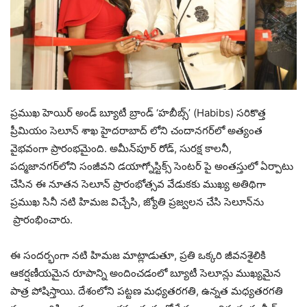
ప్రముఖ హెయిర్ అండ్ బ్యూటీ బ్రాండ్ ‘హబీబ్స్’ (Habibs) సరికొత్త
ప్రీమియం సెలూన్ శాఖ హైదరాబాద్ లోని చందానగర్‌లో అత్యంత
వైభవంగా ప్రారంభమైంది. అమీన్‌పూర్ రోడ్, సురక్ష కాలనీ,
పద్మజానగర్‌లోని సంజీవని డయాగ్నోస్టిక్స్ సెంటర్ పై అంతస్తులో ఏర్పాటు
చేసిన ఈ నూతన సెలూన్ ప్రారంభోత్సవ వేడుకకు ముఖ్య అతిథిగా
ప్రముఖ సినీ నటి హిమజ విచ్చేసి, జ్యోతి ప్రజ్వలన చేసి సెలూన్‌ను
ప్రారంభించారు.
ఈ సందర్భంగా నటి హిమజ మాట్లాడుతూ, ప్రతి ఒక్కరి జీవనశైలికి
ఆకర్షణీయమైన రూపాన్ని అందించడంలో బ్యూటీ సెలూన్లు ముఖ్యమైన
పాత్ర పోషిస్తాయి. దేశంలోని పట్టణ మధ్యతరగతి, ఉన్నత మధ్యతరగతి