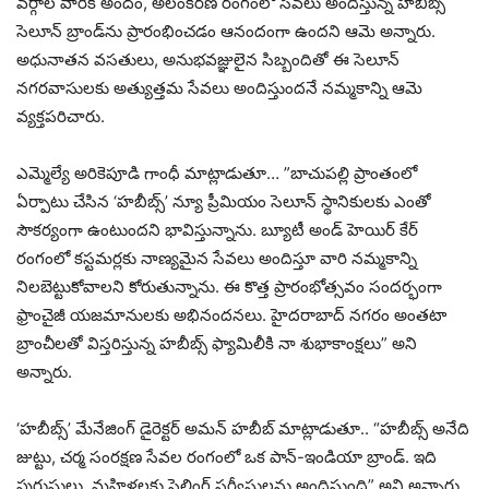
వర్గాల వారికి అందం, అలంకరణ రంగంలో సేవలు అందిస్తున్న హబీబ్స్
సెలూన్ బ్రాండ్‌ను ప్రారంభించడం ఆనందంగా ఉందని ఆమె అన్నారు.
అధునాతన వసతులు, అనుభవజ్ఞులైన సిబ్బందితో ఈ సెలూన్
నగరవాసులకు అత్యుత్తమ సేవలు అందిస్తుందనే నమ్మకాన్ని ఆమె
వ్యక్తపరిచారు.
ఎమ్మెల్యే అరికెపూడి గాంధీ మాట్లాడుతూ… ”బాచుపల్లి ప్రాంతంలో
ఏర్పాటు చేసిన ‘హబీబ్స్’ న్యూ ప్రీమియం సెలూన్ స్థానికుల‌కు ఎంతో
సౌక‌ర్యంగా ఉంటుందని భావిస్తున్నాను. బ్యూటీ అండ్ హెయిర్ కేర్
రంగంలో కస్టమర్లకు నాణ్య‌మైన సేవ‌లు అందిస్తూ వారి న‌మ్మ‌కాన్ని
నిల‌బెట్టుకోవాల‌ని కోరుతున్నాను. ఈ కొత్త ప్రారంభోత్సవం సంద‌ర్భంగా
ఫ్రాంచైజీ యజమానులకు అభినందనలు. హైదరాబాద్ న‌గ‌రం అంతటా
బ్రాంచీల‌తో విస్తరిస్తున్న హబీబ్స్ ఫ్యామిలీకి నా శుభాకాంక్షలు” అని
అన్నారు.
‘హబీబ్స్’ మేనేజింగ్ డైరెక్టర్ అమన్ హబీబ్ మాట్లాడుతూ.. “హబీబ్స్ అనేది
జుట్టు, చర్మ సంరక్షణ సేవల రంగంలో ఒక పాన్-ఇండియా బ్రాండ్. ఇది
పురుషులు, మహిళల‌కు స్టైలింగ్ స‌ర్వీసుల‌ను అందిస్తుంది” అని అన్నారు.