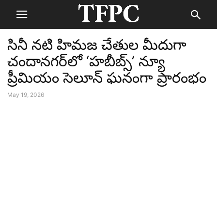
సినీ నటి హిమజ చేతుల మీదుగా
చందానగర్‌లో ‘హబీబ్స్’ న్యూ
ప్రీమియం సెలూన్ ఘనంగా ప్రారంభం
May 19, 2026