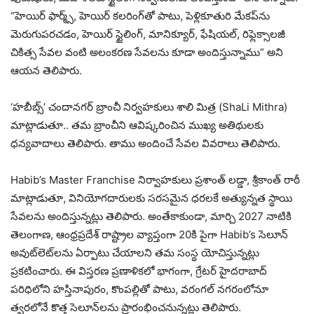
“హెయిర్ ఫార్మ్స్, హెయిర్ కలరింగ్‌తో పాటు, పెళ్లికూతురి మేకప్‌ను
మెరుగుపరచడం, హెయిర్ స్టైలింగ్, మానిక్యూర్, ఫేషియల్, రిఫ్లెక్సాలజీ
చికిత్స సేవల వంటి అలంకరణ సేవలను కూడా అందిస్తున్నాము” అని
ఆయన తెలిపారు.
‘హబీబ్స్’ చందానగర్‌ బ్రాంచీ నిర్వ‌హ‌కులు శాలి మిత్ర (ShaLi Mithra)
మాట్లాడుతూ.. త‌మ బ్రాంచీని ఆవిష్క‌రించిన‌ ముఖ్య అతిథుల‌కు
ధ‌న్య‌వాదాలు తెలిపారు. తాము అందించే సేవ‌ల వివ‌రాలు తెలిపారు.
Habib’s Master Franchise నిర్వాహకులు ప్రశాంత్ లడ్డా, శ్రీకాంత్ రాఠీ
మాట్లాడుతూ, వినియోగదారులకు స‌ర‌స‌మైన ధరలకే అత్యున్నత స్థాయి
సేవలను అందిస్తున్నట్లు తెలిపారు. అంతేకాకుండా, మార్చి 2027 నాటికి
తెలంగాణ, ఆంధ్రప్రదేశ్ రాష్ట్రాల వ్యాప్తంగా 20కి పైగా Habib’s సెలూన్
అవుట్‌లెట్‌లను ఏర్పాటు చేయాలని తమ సంస్థ యోచిస్తున్నట్లు
ప్రకటించారు. ఈ విస్తరణ ప్రణాళికలో భాగంగా, గ్రేటర్ హైదరాబాద్
పరిధిలోని హస్తినాపురం, కొంపల్లితో పాటు, వరంగల్ నగరంలోనూ
త్వరలోనే కొత్త సెలూన్‌లను ప్రారంభించనున్నట్లు తెలిపారు.