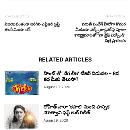
Previous article
Next article
విజయవంతంగా జరిగిన ఎన్టీఆర్ ట్రస్ట్
వరుణ్ సందేశ్ హీరోగా కొమర
తలసేమియా రన్
మీడియా వర్క్స్ బ్యానర్ పై పూజా
కార్యక్రమాలతో “నా వైఫ్ మిస్సింగ్”
చిత్ర ప్రారంభం
RELATED ARTICLES
హింట్ తో ‘వేగ లీల’ టీజర్ విడుదల – 8వ
కథ మీకు తెలుసా?
August 10, 2026
రోహిత్ నారా ‘కపాలి’ నుంచి హన్సిక
మోత్వాని ఫస్ట్ లుక్ రిలీజ్
August 9, 2026