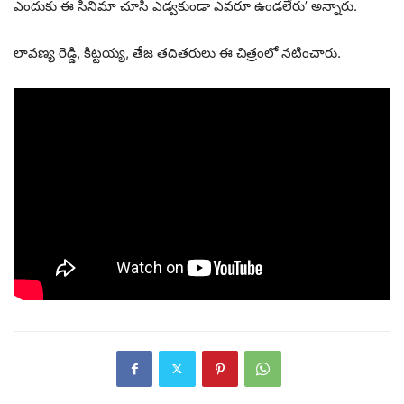
ఎందుకు ఈ సినిమా చూసి ఎడ్వకుండా ఎవరూ ఉండలేరు’ అన్నారు.
లావణ్య రెడ్డి, కిట్టయ్య, తేజ తదితరులు ఈ చిత్రంలో నటించారు.