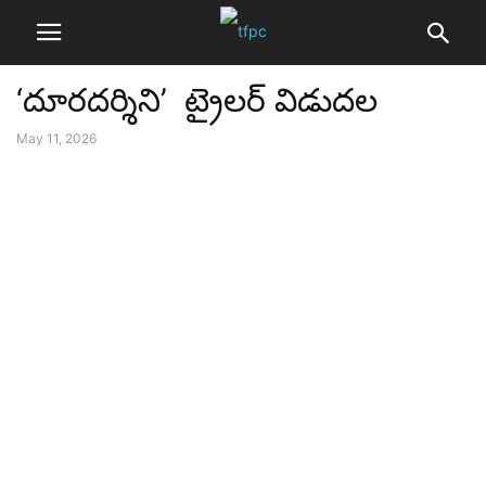
‘దూరదర్శిని’ ట్రైలర్‌ విడుదల
May 11, 2026