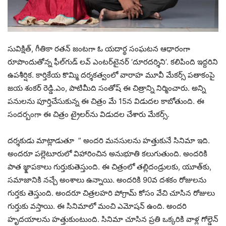
సువిక్షిత్‌, గీతికా రతన్‌ జంటగా ఓ యదార్థ సంఘటన ఆధారంగా
రూపొందుతోన్న ఫీల్‌గుడ్‌ లవ్‌ ఎంటర్‌టైనర్‌ ‘దూరదర్శిని’. కలిపింది ఇద్దరిని
ఉపశీర్షిక. కార్తికేయ కొమ్మి దర్శకత్వంలో వారాహ మూవీ మేకర్స్‌ పతాకంపై
జయ శంకర్‌ రెడ్డి.ఎం, పాటిమీది సంతోష్‌ ఈ చిత్రాన్ని నిర్మించారు. అన్ని
పనులను పూర్తిచేసుకున్న ఈ చిత్రం మే 15న విడుదల కాబోతుంది. ఈ
సందర్బంగా ఈ చిత్రం ట్రైలర్‌ను విడుదల చేశారు మేకర్స్‌.
దర్శకుడు మాట్లాడుతూ ” అందరి మనసులను హత్తుకునే సినిమా ఇది.
అందరూ పల్లెటూరులో విహారించిన అనుభూతి కలుగుతుంది. అందరికి
పాత జ్క్షాపకాలు గుర్తుకుతెస్తుంది. ఈ చిత్రంలో తల్లిదండ్రులకు, యూత్‌కు,
సమాజానికి నచ్చే అంశాలు ఉన్నాయి. అందరికి 90వ దశకం రోజులను
గుర్తకు తెస్తుంది. అందరూ చిత్రలహరి పోగ్రామ్‌ కోసం వేచి చూసిన రోజులు
గుర్తుకు వస్తాయి. ఈ సినిమాలో మంచి ఎమోషన్‌ ఉంది. అందరి
హృదయాలను హత్తుకుంటుంది. సినిమా చూసిన ప్రతి ఒక్కరికి వాళ్ల గోల్డెన్‌