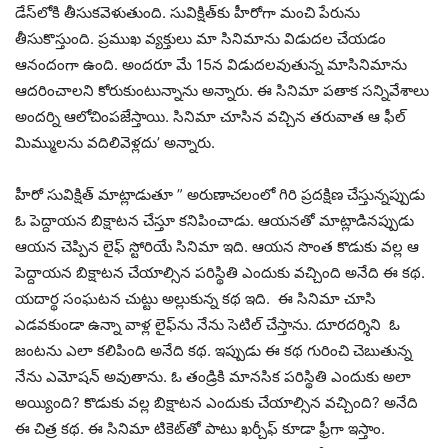
డేస్‌లోకి తీసుకవెళుతుంది. సువిక్షిత్‌కు హీరోగా మంచి పేరును
తీసుకొస్తుంది. ప్రముఖ వ్యక్తులు మా సినిమాను విడుదల చేయడం
ఆనందంగా ఉంది. అందరూ మే 15న విడుదలవుతున్న మాసినిమాను
ఆదరించాలని కోరుకుంటున్నాను అన్నారు. ఈ సినిమా పతాక సన్నివేశాలు
అందర్ని ఆలోచింపజేస్తాయి. సినిమా చూసిన వచ్చిన తరువాత ఆ ఫీల్‌
మిమ్ములను వదిలివెళ్లదు’ అన్నారు.
హీరో సువిక్షిత్‌ మాట్లాడుతూ ” అరుణాచలంలో గిరి ప్రదక్షిణ చేస్తున్నప్పుడు
ఓ పెద్దాయన బిక్షాటన చేస్తూ కనిపించాడు. ఆయనతో మాట్లాడినప్పుడు
ఆయన చెప్పిన లైఫ్‌ స్టోరియే సినిమా ఇది. ఆయన సొంత కొడుకు వల్ల ఆ
పెద్దాయన బిక్షాటన చేయాల్సిన పరిస్థితి ఎందుకు వచ్చింది అనేది ఈ కథ.
యదార్థ సంఘటన చుట్టు అల్లుకున్న కథ ఇది. ఈ సినిమా చూసి
ఎడవకుండా ఉన్నా వాళ్ల లైఫ్‌ను నేను సెటిల్‌ చేస్తాను. దూరదర్శిని ఓ
జంటను ఎలా కలిపింది అనేది కథ. ఇప్పుడు ఈ కథ గురించి చెబుతున్న
నేను ఎమోషన్‌ అవుతాను. ఓ తండ్రికి మానసిక పరిస్థితి ఎందుకు అలా
అయ్యింది? కొడుకు వల్ల బిక్షాటన ఎందుకు చేయాల్సిన వచ్చింది? అనేది
ఈ చిత్ర కథ. ఈ సినిమా టికెట్‌తో పాటు ఖర్చీఫ్‌ కూడా ఫ్రీగా ఇస్తాం.