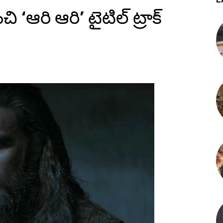
ి ‘ఆరి ఆరి’ టైటిల్ ట్రాక్