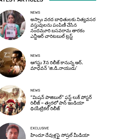
NEWS
అస్సాం వరద బాధితులకు నిత్యవసర
వస్తువులను పంపిణీ చేసిన
నందమూరి బసవరామ తారకం
ఎన్టీఆర్ చారిటబుల్ ట్రస్ట్
NEWS
ఆగస్టు 7న రిలీజ్ కానున్న ఆర్‌.
మాధవన్‌ ‘జి.డి.నాయుడు’
NEWS
“మిషన్ పాజిబుల్” ఫస్ట్ లుక్ పోస్టర్
రిలీజ్ – త్వరలో పాన్ ఇండియా
థియేట్రికల్ రిలీజ్
EXCLUSIVE
హిందూ దేవుళ్లపై సోషల్ మీడియా