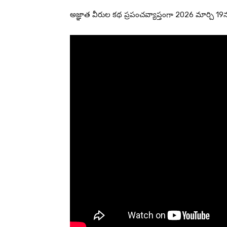
అజ్ఞాత వీరుల కథ ప్రపంచవ్యాప్తంగా 2026 మార్చి 19న