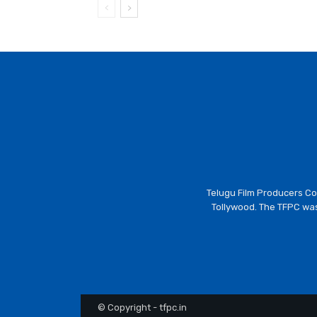
Telugu Film Producers Cou
Tollywood. The TFPC was
© Copyright - tfpc.in