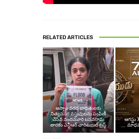
RELATED ARTICLES
NEWS
అస్సాం వరద బాధితులకు
నిత్యవసర వస్తువులను పంపిణీ
చేసిన నందమూరి బసవరామ
ఆగస్టు 7
తారకం ఎన్టీఆర్ చారిటబుల్ ట్రస్ట్
మాధవన