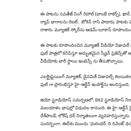
ఈ పాటను నవతేజ్ సింగ్ రెహాల్ (బాంబే రాకర్స్), ఖాన్
ర్యాప్ భాగాలను రెబల్, టోకెన్ రాసి పాడారు. పాటకు 
రాశారు. మ్యూజిక్ స్కోర్‌ను ఆడమ్ లూకాస్ రూపొందిం
ఈ పాటకు రూపొందించిన మ్యూజిక్ వీడియో విజువల్ గ
ఫుల్ పాత్రలో కనిపిస్తూ అద్భుతమైన స్క్రీన్ ప్రెజెన్స్‌త
వీడియోకు భారీ స్థాయి ఇంటెన్స్ ను తీసుకొచ్చాయి.
ఎలక్ట్రిఫైయింగ్ మ్యూజిక్, డైనమిక్ విజువల్స్ కలయి
ఫుల్ గా ప్రారంభిస్తూ హై-ఆక్టేన్ ఇంపాక్ట్‌ను అందిస్తుంది.
జియో స్టూడియోస్ సమర్పణలో, B62 స్టూడియోస్ నిర్
మలయాళం భాషల్లో విడుదల కానుంది. ఈ హై-ఆక్టేన్ స్పై
దేశ్‌పాండే, లోకేష్ ధర్ నిర్మాతలుగా వ్యవహరిస్తున్నా
సందర్భంగా, ఈద్‌కు ముందు ‘ధురంధర్: ది రివెంజ్’ థ