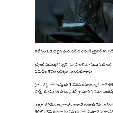
ఇటీవల విడుదలైన ధురంధర్ ది రివెంజ్ ట్రైలర్ 45+ దే
ట్రైలర్ విడుదలైనప్పటి నుండి అభిమానులు ‘ఆరి ఆరి
విడుదల కోసం ఆసక్తిగా ఎదురుచూశారు.
హై ఎనర్జీ పాట ఇప్పుడు T-సిరీస్ యూట్యూబ్ ఛానెల్‌లో
పార్ట్స్ కూడిన ఈ పాట, వైరల్ గా మారి సినిమా ఇంటెన్స్ వర
శశ్వత్ సచ్‌దేవ్ ఈ ట్రాక్‌ను ఆయనే కంపోజ్ చేసి, అరేంజ్ 
శైలితో కలిపి రూపొందించిన ఈ పాట వినగానే ఉత్సాహాన్