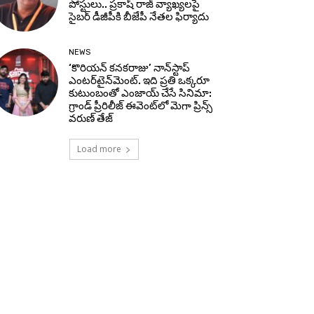
పోస్టులు.. ప్రకాష్ రాజ్ వ్యాఖ్యలపై
సైబర్ డీజీపీకి బీజేపీ నేతల ఫిర్యాదు
NEWS
‘కొరియన్ కనకరాజు’ నాన్‌స్టాప్
ఎంటర్‌టైన్‌మెంట్. ఇది ప్రతి ఒక్కరూ
కుటుంబంతో ఎంజాయ్ చేసే సినిమా:
గ్రాండ్ ప్రీరిలీజ్ ఈవెంట్‌లో మెగా ప్రిన్స్
వరుణ్ తేజ్
Load more