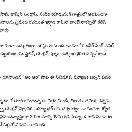
 సాబ్, జాస్మిన్ సండ్లాస్, సుధీర్ యాదువంశీ గాత్రంలో ఆలపించగా,
పదాలను ప్రముఖ రచయిత ఇర్షాద్ కామిల్ బాంబే రాకర్స్‌తో కలిసి
చారు.
ా కూడా అద్భుతంగా ఆకట్టుకుంటుంది. ఇందులో రణవీర్ సింగ్ పవర్
ో ఆకట్టుకుంటారు. స్టైలిష్ యాక్షన్ షాట్లు, ఉత్కంఠభరిత సన్నివేశాలు
కగా రూపొందిన “ఆరి ఆరి” పాట ఈ సినిమాకు మ్యూజిక్ జర్నీని పవర్
మాణంలో రూపొందుతున్న ఈ చిత్రం హిందీ, తెలుగు, తమిళ, కన్నడ,
 యాక్షన్ చిత్రానికి ఆదిత్య ధర్ కథ, దర్శకత్వం అందించగా జ్యోతి
రు. ప్రపంచవ్యాప్తంగా 2026 మార్చి 19న గుడి పాడ్వా, ఉగాది పండుగల
ియేటర్లలో విడుదల కానుంది