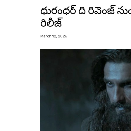
ధురంధర్ ది రివెంజ్ నుంచ
రిలీజ్
March 12, 2026