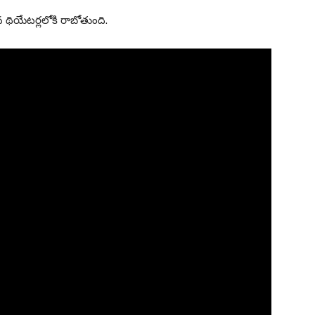
 థియేటర్లలోకి రాబోతుంది.