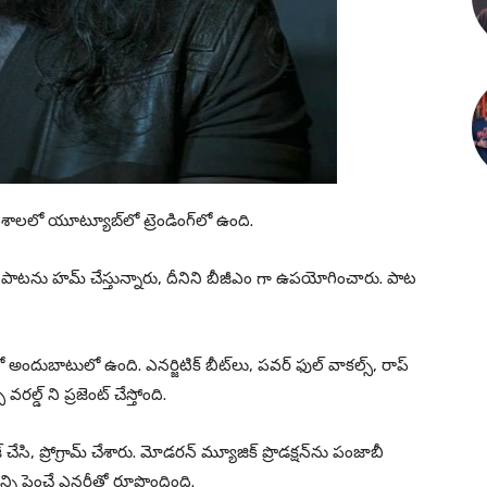
శాలలో యూట్యూబ్‌లో ట్రెండింగ్‌లో ఉంది.
’ పాటను హమ్ చేస్తున్నారు, దీనిని బీజీఎం గా ఉపయోగించారు. పాట
 అందుబాటులో ఉంది. ఎనర్జిటిక్ బీట్‌లు, పవర్ ఫుల్ వాకల్స్, రాప్
ల్డ్ ని ప్రజెంట్ చేస్తోంది.
చేసి, ప్రోగ్రామ్ చేశారు. మోడరన్ మ్యూజిక్ ప్రొడక్షన్‌ను పంజాబీ
ని పెంచే ఎనర్జీతో రూపొందింది.