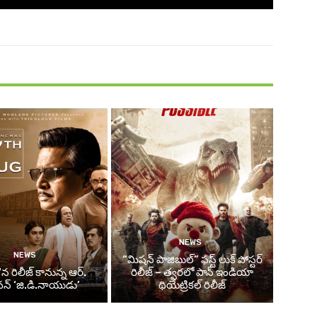
NEWS
NEWS
“మిషన్ పాజిబుల్” ఫస్ట్ లుక్ పోస్టర్
న రిలీజ్ కానున్న ఆర్‌.
రిలీజ్ – త్వరలో పాన్ ఇండియా
్‌ ‘జి.డి.నాయుడు’
థియేట్రికల్ రిలీజ్