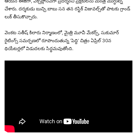
ఆయన ఈజీగా, ఎక్స్‌ప్లోసివ్‌గా ప్రదర్శించి ప్రేక్షకులను మంత్ర ముగ్ధుల్ని
చేశారు. దర్శకుడు బుచ్చి బాబు సన తన రస్టిక్ విజువల్స్‌తో పాటకు గ్రాండ్
లుక్ తీసుకొచ్చారు.
వెంకట సతీష్ కిలారు నిర్మాణంలో, మైత్రి మూవీ మేకర్స్, సుకుమార్
రైటింగ్స్ సమర్పణలో రూపొందుతున్న ‘పెద్ది’ చిత్రం ఏప్రిల్ 30న
థియేటర్లలో విడుదలకు సిద్ధమవుతోంది.