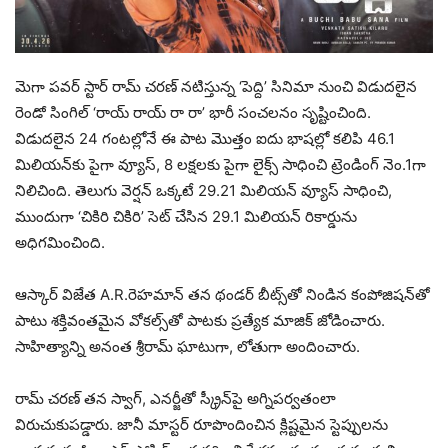
మెగా పవర్ స్టార్ రామ్ చరణ్ నటిస్తున్న ‘పెద్ది’ సినిమా నుంచి విడుదలైన
రెండో సింగిల్ ‘రాయ్ రాయ్ రా రా’ భారీ సంచలనం సృష్టించింది.
విడుదలైన 24 గంటల్లోనే ఈ పాట మొత్తం ఐదు భాషల్లో కలిపి 46.1
మిలియన్‌కు పైగా వ్యూస్, 8 లక్షలకు పైగా లైక్స్ సాధించి ట్రెండింగ్ నెం.1గా
నిలిచింది. తెలుగు వెర్షన్ ఒక్కటే 29.21 మిలియన్ వ్యూస్ సాధించి,
ముందుగా ‘చికిరి చికిరి’ సెట్ చేసిన 29.1 మిలియన్ రికార్డును
అధిగమించింది.
ఆస్కార్ విజేత A.R.రెహమాన్ తన థండర్ బీట్స్‌తో నిండిన కంపోజిషన్‌తో
పాటు శక్తివంతమైన వోకల్స్‌తో పాటకు ప్రత్యేక మాజిక్ జోడించారు.
సాహిత్యాన్ని అనంత శ్రీరామ్ ఘాటుగా, లోతుగా అందించారు.
రామ్ చరణ్ తన స్వాగ్, ఎనర్జీతో స్క్రీన్‌పై అగ్నిపర్వతంలా
విరుచుకుపడ్డారు. జానీ మాస్టర్ రూపొందించిన క్లిష్టమైన స్టెప్పులను