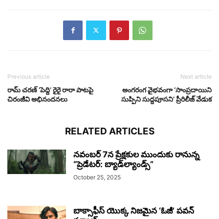
Previous article
Next article
రామ్ చరణ్ ‘పెద్ది’ రైరై రారా పాటపై
అంగరంగ వైభవంగా ‘సాంప్రదాయిని
చిరంజీవి అభినందనలు
సుప్పిని సుద్దపూసని’ ప్రీరిలీజ్‌ వేడుక
RELATED ARTICLES
నవంబర్ 7న ప్రేక్షకుల ముందుకు రానున్న
“ప్రెడేటర్: బ్యాడ్‌ల్యాండ్స్”
October 25, 2025
బాక్సాఫీస్ యొక్క నిజమైన ‘ఓజీ’ పవన్