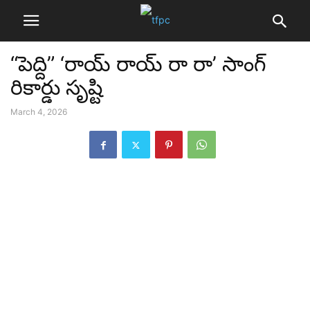
“పెద్ది” ‘రాయ్ రాయ్ రా రా’ సాంగ్
రికార్డు సృష్టి
March 4, 2026