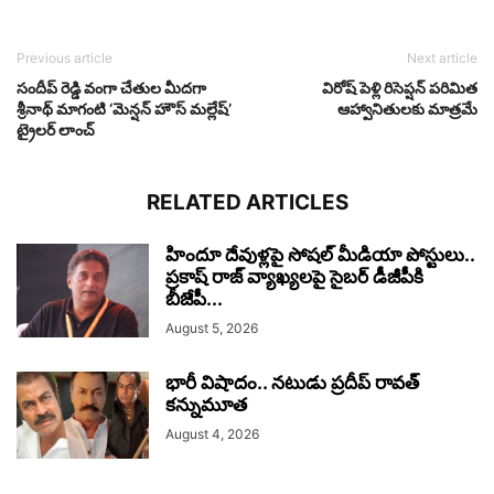
Previous article
Next article
సందీప్ రెడ్డి వంగా చేతుల మీదగా
విరోష్ పెళ్లి రిసెప్షన్ పరిమిత
శ్రీనాథ్ మాగంటి ‘మెన్షన్ హౌస్ మల్లేష్’
ఆహ్వానితులకు మాత్రమే
ట్రైలర్ లాంచ్
RELATED ARTICLES
హిందూ దేవుళ్లపై సోషల్ మీడియా పోస్టులు..
ప్రకాష్ రాజ్ వ్యాఖ్యలపై సైబర్ డీజీపీకి
బీజేపీ...
August 5, 2026
భారీ విషాదం.. నటుడు ప్రదీప్ రావత్
కన్నుమూత
August 4, 2026