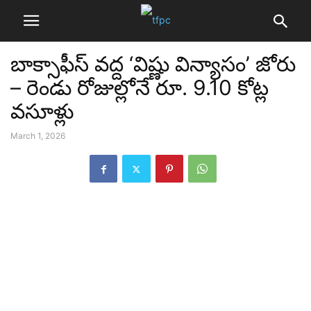
బాక్సాఫీస్ వద్ద ‘విష్ణు విన్యాసం’ జోరు
– రెండు రోజుల్లోనే రూ. 9.10 కోట్ల
వసూళ్లు
March 1, 2026