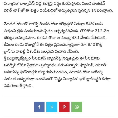
విన్యాసం’ బాక్సాఫీస్ వద్ద కలెక్షన్ల వర్షం కురిపిస్తోంది. మంచి పాజిటివ్
మౌత్ టాక్ తో ఈ చిత్రం థియేటర్లలో అద్భుతమైన ప్రదర్శన కనబరుస్తోంది.
మొదటి రోజుతో పోలిస్తే రెండవ రోజు కలెక్షన్లలో ఏకంగా 54% జంప్
సాధించి ట్రేడ్ పండితులను సైతం ఆశ్చర్యపరిచింది. తొలిరోజు 31.2 వేల
టికెట్లు అమ్ముడవగా.. రెండవ రోజు ఆ సంఖ్య 48.1 వేలకు చేరుకుంది.
కేవలం రెండు రోజుల్లోనే ఈ చిత్రం ప్రపంచవ్యాప్తంగా రూ. 9.10 కోట్ల
గ్రాస్‌ను రాబట్టి వీకెండ్‌కు బలమైన పునాది వేసింది.
శ్రీ సుబ్రహ్మణ్యేశ్వర సినిమాస్ బ్యానర్‌పై నిర్మితమైన ఈ సినిమాకు
ఓవర్సీస్‌లోనూ ప్రేక్షకులు బ్రహ్మరథం పడుతున్నారు. ఫ్యామిలీ, యూత్
ఆడియన్స్ థియేటర్లకు క్యూ కడుతుండటం, మూడవ రోజు బుకింగ్స్
మరింత అద్భుతంగా ఉండటంతో ‘విష్ణు విన్యాసం’ భారీ బ్లాక్‌బస్టర్ దిశగా
పరుగులు తీస్తోంది.