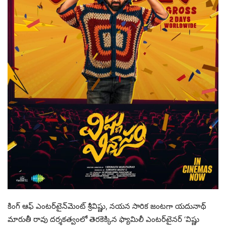
కింగ్ ఆఫ్ ఎంటర్‌టైన్‌మెంట్ శ్రీవిష్ణు, నయన సారిక జంటగా యదునాథ్
మారుతీ రావు దర్శకత్వంలో తెరకెక్కిన ఫ్యామిలీ ఎంటర్‌టైనర్ ‘విష్ణు