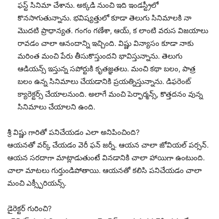
ఫస్ట్ సినిమా చేశాను. అక్కడి నుంచి ఇది ఇండస్ట్రీలో
కొనసాగుతున్నాను. భవిష్యత్తులో కూడా తెలుగు సినిమాలకి నా
మొదటి ప్రాధాన్యత. గంగం గణేశా, ఆయ్, క లాంటి వరుస విజయాలు
రావడం చాలా ఆనందాన్ని ఇచ్చింది. విష్ణు విన్యాసం కూడా నాకు
మరింత మంచి పేరు తీసుకొస్తుందని భావిస్తున్నాను. తెలుగు
ఆడియన్స్ ఇస్తున్న సపోర్టుకి కృతజ్ఞతలు. మంచి కథా బలం, పాత్ర
బలం ఉన్న సినిమాలు చేయడానికి ప్రయత్నిస్తున్నాను. డిఫరెంట్
క్యారెక్టర్స్ చేయాలనుంది. అలాగే మంచి పెర్ఫార్మన్స్, కొత్తదనం వున్న
సినిమాలు చేయాలని ఉంది.
శ్రీ విష్ణు గారితో పనిచేయడం ఎలా అనిపించింది?
ఆయనతో వర్క్ చేయడం వెరీ ఫన్ జర్నీ. ఆయన చాలా జోవియల్ పర్సన్.
ఆయన సరదాగా మాట్లాడుతుంటే వినడానికి చాలా హాయిగా ఉంటుంది.
చాలా మాటలు గుర్తుండిపోతాయి. ఆయనతో కలిసి పనిచేయడం చాలా
మంచి ఎక్స్పీరియన్స్.
డైరెక్టర్ గురించి?