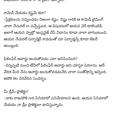
కామెడీ చేయడం కష్టమే కదా?
-ప్రేక్షకులను నవ్వించడం నిజంగా కష్టం. విష్ణు గారికి ఆ కామెడీ టైమింగ్
చాలా నేచురల్ గా వచ్చేస్తుంది. ఆ విషయంలో ఆయన వెరీ టాలెంటెడ్.
అలాగే ఆయన స్పాట్లో ఇంప్రవైజ్ చేసే విధానం కూడా చాలా బాగుంటుంది.
ఆయన నేచురల్ పర్ఫార్మెర్ కావడంతో మా పెర్ఫార్మన్స్ కూడా బెటర్
అయ్యింది.
ఫిలింఫేర్ అవార్డు అందుకోవడం ఎలా అనిపించింది?
-చిన్నప్పటి నుంచి టీవీలో ఫిలింఫేర్ అవార్డు అని చూస్తూ పెరిగాను. అదే
వేదిక మీద నేను అవార్డు అందుకోవడమనేది చాలా సంతోషాన్ని ఇచ్చింది.
అదొక కల నెరవేరిన సందర్భం.
మీ డ్రీమ్ ప్రాజెక్టు?
-నాకు రాజమౌళి గారి సినిమాలో పనిచేయాలని ఉంది. ఆయన సినిమాలో
చేయడం నా డ్రీం ప్రాజెక్టుగా భావిస్తున్నాను.