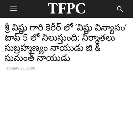
శ్రీ విష్ణు గారి కెరీర్ లో ‘విష్ణు విన్యాసం’
టాప్ 5 లో నిలుస్తుంది: నిర్మాతలు
సుబ్రహ్మణ్యం నాయుడు జి &
సుమంత్ నాయుడు
February 23, 2026