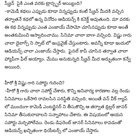
స్క్రీన్ పైకి ఎంత వరకు ట్రాన్స్ఫర్ అయ్యింది?
-కామెడీ కథలు ఎప్పుడు కూడా విన్నప్పుడు కంటే స్క్రీన్ మీదకి వచ్చిన
తర్వాతనే కథలో ఉన్న వినోదం ఆడియన్స్ కి కనెక్ట్ అవుతుంది. మా వరకు
ఈ కథ విన్నప్పుడు ఎంత ఎంజాయ్ చేసామో చూసినప్పుడు కూడా అంతే
అంతకుమించి ఆస్వాదించాము. సినిమా చాలా బాగా వచ్చింది. విష్ణు గారు
చాలా డైలాగ్స్ ని స్పాట్ లో ఇంప్రవైజ్ చేస్తుంటారు. అవన్నీ కూడా ఇందులో
ఆడియన్స్ చాలా ఎంజాయ్ చేస్తారు. ఫైనల్ కాపీ చూసిన తర్వాత చాలా
హ్యాపీగా ఫీల్ అయ్యాం. మేము అనుకున్నది స్క్రీన్ మీద అద్భుతంగా కన్వే
అయింది.
హీరో శ్రీ విష్ణు గారి సపోర్టు గురించి?
-హీరో శ్రీ గారు చాలా సపోర్ట్ చేశారు. కొన్ని అనివార్య కారణాల వల్ల రెండు
సినిమాలు ఒకేసారి రావలసిన పరిస్థితి వచ్చింది. అయితే వన్ వీక్ గ్యాప్
లో ముందుగా కామెడీ ఎంటర్టైనర్ ని తీసుకొచ్చి ఆ తర్వాత థ్రిల్లర్ జానర్
సినిమా తీసుకురావాలని సన్నాహాలు చేశారు. ఈ విషయంలో ఆయన
సపోర్టు మర్చిపోలేము. రెండు డిఫరెంట్ జానర్ సినిమాలు కావడంతో
ఆడియన్స్ ఖచ్చితంగా థియేటర్స్ లో ఎంజాయ్ చేస్తారు.