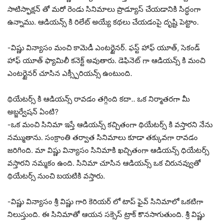
సాటిస్ఫాక్షన్ తో మరో రెండు సినిమాలు ప్రొడ్యూస్ చేయడానికి సిద్ధంగా
ఉన్నాము. ఆడియన్స్ కి రిలేట్ అయ్యే కథలు చేయడంపై దృష్టి పెట్టాం.
-విష్ణు విన్యాసం మంచి కామెడీ ఎంటర్టైనర్. ఫస్ట్ హాఫ్ యూత్, సెకండ్
హాఫ్ యూత్ ఫ్యామిలీ కనెక్ట్ అవుతారు. డెఫినెట్ గా ఆడియన్స్ కి మంచి
ఎంటర్టైనర్ చూసిన ఎక్స్పీరియన్స్ ఉంటుంది.
థియేటర్స్ కి ఆడియన్స్ రావడం తగ్గింది కదా.. ఒక నిర్మాతరగా మీ
అబ్జర్వేషన్ ఏంటి?
-ఒక మంచి సినిమా ఇస్తే ఆడియన్స్ కచ్చితంగా థియేటర్స్ కి వస్తారని నేను
నమ్ముతాను. సంక్రాంతి తర్వాత సినిమాలు కూడా తక్కువగా రావడం
జరిగింది. మా విష్ణు విన్యాసం సినిమాకి ఖచ్చితంగా ఆడియన్స్ ధియేటర్స్
వస్తారని నమ్మకం ఉంది. సినిమా చూసిన ఆడియన్స్ ఒక చిరునవ్వుతో
థియేటర్స్ నుంచి బయటికి వస్తారు.
-విష్ణు విన్యాసం శ్రీ విష్ణు గారి కెరియర్ లో టాప్ ఫైవ్ సినిమాలో ఒకటిగా
నిలుస్తుంది. ఈ సినిమాతో ఆయన సక్సెస్ ట్రాక్ కొనసాగుతుంది. శ్రీ విష్ణు