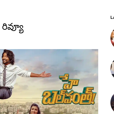
L
 రివ్యూ