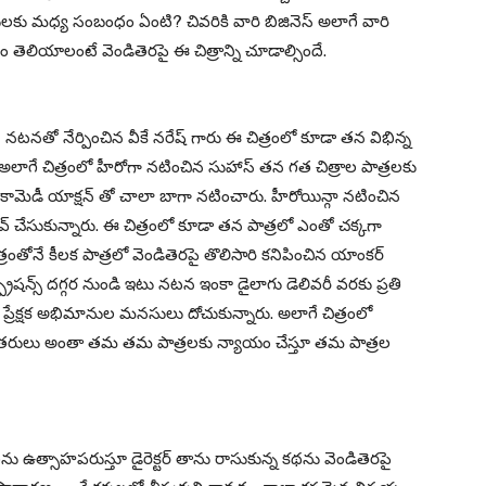
ు మధ్య సంబంధం ఏంటి? చివరికి వారి బిజినెస్ అలాగే వారి
ెలియాలంటే వెండితెరపై ఈ చిత్రాన్ని చూడాల్సిందే.
తన నటనతో నేర్పించిన వీకే నరేష్ గారు ఈ చిత్రంలో కూడా తన విభిన్న
. అలాగే చిత్రంలో హీరోగా నటించిన సుహాస్ తన గత చిత్రాల పాత్రలకు
కామెడీ యాక్షన్ తో చాలా బాగా నటించారు. హీరోయిన్గా నటించిన
వ్ చేసుకున్నారు. ఈ చిత్రంలో కూడా తన పాత్రలో ఎంతో చక్కగా
త్రంతోనే కీలక పాత్రలో వెండితెరపై తొలిసారి కనిపించిన యాంకర్
్ప్రెషన్స్ దగ్గర నుండి ఇటు నటన ఇంకా డైలాగు డెలివరీ వరకు ప్రతి
ేక్షక అభిమానుల మనసులు దోచుకున్నారు. అలాగే చిత్రంలో
దితరులు అంతా తమ తమ పాత్రలకు న్యాయం చేస్తూ తమ పాత్రల
కులను ఉత్సాహపరుస్తూ డైరెక్టర్ తాను రాసుకున్న కథను వెండితెరపై