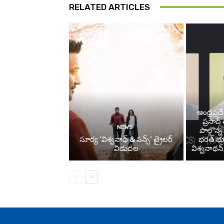
RELATED ARTICLES
ఆంధ్రప్రద
ప్రసాద
NEWS
పాల్గొన
సూర్య ‘విశ్వనాథ్ & సన్స్’ ట్రైలర్
భరత్ భూ
విడుదల
విశ్వనాథన