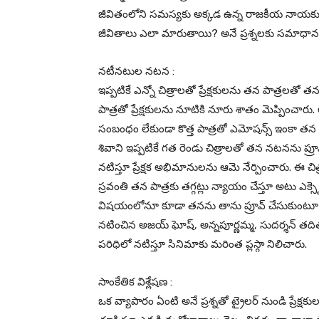
జీవితంలోని సమస్యకు అక్కడ ఉన్న రాజకీయ నాయకులక
జీవితాలు ఎలా మారుతాయి? అనే ప్రశ్నలకు సమాధానం త
నటీనటుల నటన :
ఇప్పటికే ఎన్నో చిత్రాలతో ప్రేక్షకులను తన పాత్రలతో 
పాత్రతో ప్రేక్షకులను నూటికి నూరు శాతం మెప్పించారు
సంబంధం లేకుండా కొత్త పాత్రతో ఎమోషన్స్ ఇంకా తన 
శివాని ఇప్పటికే గత రెండు చిత్రాలతో తన నటనను ప్రూ
నటిస్తూ ప్రేక్షక అభిమానులను ఆమె నేర్పించారు. ఈ చి
స్రవంతి తన పాత్రకు తగ్గట్లు న్యాయం చేస్తూ అటు ఎక్స
విషయంలోనూ కూడా తనను తాను ప్రూవ్ చేసుకుంటూ ప్ర
నటించిన అజయ్ ఘోష్, అన్నపూర్ణమ్మ, సుదర్శన్ త
పరిధిలో నటిస్తూ సినిమాకు మరింత ప్లస్గా నిలిచారు.
సాంకేతిక విశ్లేషణ :
ఒక వ్యాపారం ఏంటి అనే ప్రశ్నతో ట్రైలర్ నుండి ప్రేక్ష