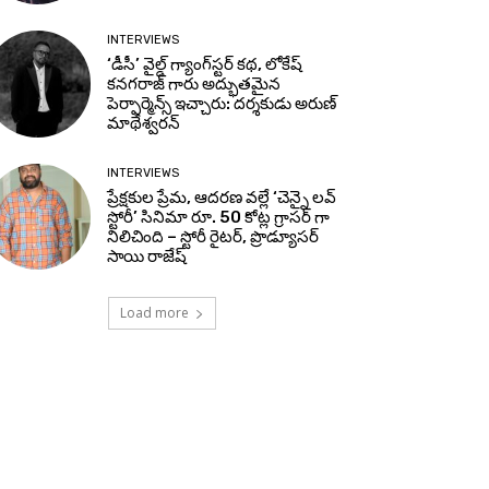
INTERVIEWS
‘డీసీ’ వైల్డ్ గ్యాంగ్‌స్టర్ కథ, లోకేష్
కనగరాజ్ గారు అద్భుతమైన
పెర్ఫార్మెన్స్ ఇచ్చారు: దర్శకుడు అరుణ్
మాథేశ్వరన్
INTERVIEWS
ప్రేక్షకుల ప్రేమ, ఆదరణ వల్లే ‘చెన్నై లవ్
స్టోరీ’ సినిమా రూ. 50 కోట్ల గ్రాసర్ గా
నిలిచింది – స్టోరీ రైటర్, ప్రొడ్యూసర్
సాయి రాజేష్
Load more