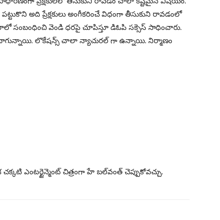
ాధారణంగా ప్రేక్షకులలో తీసుకుని రావడం చాలా కష్టమైన విషయం.
టుకొని అది ప్రేక్షకులు అంగీకరించే విధంగా తీసుకుని రావడంలో
లో సంబంధించి వెండి ధరపై చూపిస్తూ డిఓపి సక్సెస్ సాధించారు.
ాగున్నాయి. లొకేషన్స్ చాలా న్యాచురల్ గా ఉన్నాయి. నిర్మాణం
కటి ఎంటర్టైన్మెంట్ చిత్రంగా హే బల్‌వంత్ చెప్పుకోవచ్చు.