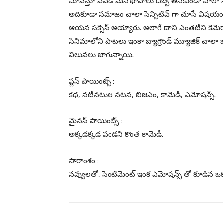
చూపిస్తూ ఎవడి మనోభావాలు దెబ్బ తినకుండా చాలా స
అదికూడా సమాజం చాలా సెన్సిటివ్ గా చూసే విషయం పట్
ఆయన సక్సెస్ అయ్యారు. అలాగే దాని ఎంతటిని కెమెరా
సినిమాలోని పాటలు ఇంకా బ్యాగ్రౌండ్ మ్యూజిక్ చాలా బ
విలువలు బాగున్నాయి.
ప్లస్ పాయింట్స్ :
కథ, నటీనటుల నటన, బిజిఎం, కామెడీ, ఎమోషన్స్.
మైనస్ పాయింట్స్ :
అక్కడక్కడ పండని కొంత కామెడీ.
సారాంశం :
నవ్వులతో, సెంటిమెంట్ ఇంక ఎమోషన్స్ తో కూడిన ఒక చక్