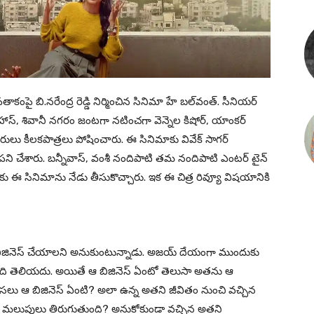
తాకంపై బి.నరేంద్ర రెడ్డి నిర్మించిన సినిమా హే బల్‌వంత్. సీనియర్
హాస్, శివానీ నగరం జంటగా నటించగా వెన్నెల కిషోర్, యాంకర్
రులు కీలకపాత్రలు పోషించారు. ఈ సినిమాకు వివేక్ సాగర్
 పని చేశారు. బన్నీవాస్‌, వంశీ నందిపాటి తమ నందిపాటి ఎంటర్ టైన్
ముందుకు ఈ సినిమాను నేడు తీసుకొచ్చారు. ఇక ఈ చిత్ర రివ్యూ విషయానికి
 బిజినెస్ చేయాలని అనుకుంటున్నాడు. అజయ్ దేయంగా ముందుకు
ేది తెలియదు. అయితే ఆ బిజినెస్ ఏంటో తెలుసా అతను ఆ
అసలు ఆ బిజినెస్ ఏంటి? అలా ఉన్న అతని జీవితం నుంచి వచ్చిన
మలుపులు తిరుగుతుంది? అనుకోకుండా వచ్చిన అతని