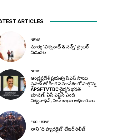
ATEST ARTICLES
NEWS
సూర్య ‘విశ్వనాథ్ & సన్స్’ ట్రైలర్
విడుదల
NEWS
ఆంధ్రప్రదేశ్ ప్రభుత్వ సిఎస్ సాయి
ప్రసాద్ తో కీలక సమావేశంలో పాల్గొన్న
APSFTVTDC చైర్మన్ భరత్
భూషణ్, ఏపీ ఎఫ్డిసి ఎండి
విశ్వనాథన్, పలు శాఖల అధికారులు
EXCLUSIVE
నాని ‘ది ప్యారడైజ్’ టీజర్‌ రిలీజ్