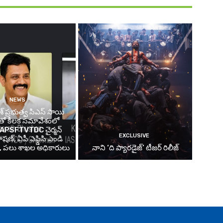
NEWS
ేశ్ ప్రభుత్వ సిఎస్ సాయి
్ తో కీలక సమావేశంలో
్న APSFTVTDC చైర్మన్
EXCLUSIVE
షణ్, ఏపీ ఎఫ్డిసి ఎండి
్, పలు శాఖల అధికారులు
నాని ‘ది ప్యారడైజ్’ టీజర్‌ రిలీజ్