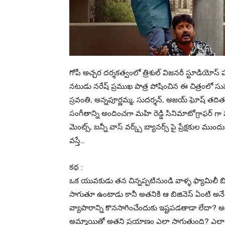
గోపీ అచ్చర దర్శకత్వంలో త్రిశుల్‌ విజనరీ స్టూడియోస్‌ ప
నటుడు నరేష్ ప్రముఖ పాత్ర పోషించిన ఈ చిత్రంలో సు
స్రవంతి, అన్నపూర్ణమ్మ, సుదర్శన్, అజయ్ ఘోష్ తదిత
సంగీతాన్ని అందించగా మహి రెడ్డి సినిమాటోగ్రాఫర్ గా
మెంట్స్, బన్నీ వాస్ వర్క్స్ బ్యానర్స్ పై ప్రేక్షకుల 
వస్తే…
కథ :
ఒక యువకుడు తన చిన్నప్పటినుండి వాళ్ళ ఫ్యామిలీ
సాగుతూ ఉంటాడు కానీ అతనికి ఆ బిజినెస్ ఏంటి అన
వ్యాపారాన్ని కొనసాగించేందుకు ఇష్టపడతాడా లేదా? 
అమ్మాయితో అతని ప్రయాణం ఎలా సాగుతుంది? ఎలా 