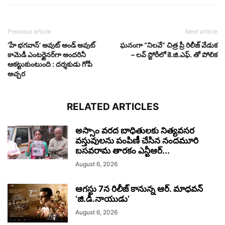
Previous article
Next article
‘హే భగవాన్‌’ అవుట్ అండ్ అవుట్
ఘనంగా “నిలవే” చిత్ర ప్రీ రిలీజ్ వేడుక
కామెడీ ఎంటర్టైనర్‌గా అందరినీ
– లవ్ స్టోరీలో కె.జి.ఎఫ్. తో పోలిక
ఆకట్టుకుంటుంది : దర్శకుడు గోపీ
అచ్చర
RELATED ARTICLES
అస్సాం వరద బాధితులకు నిత్యవసర
వస్తువులను పంపిణీ చేసిన నందమూరి
బసవరామ తారకం ఎన్టీఆర్...
August 6, 2026
ఆగస్టు 7న రిలీజ్ కానున్న ఆర్‌. మాధవన్‌
‘జి.డి.నాయుడు’
August 6, 2026