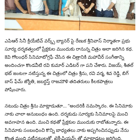
ఎపిఆర్ సినీ క్రియేటివ్ వర్క్స్ బ్యానర్ పై రేణుక శ్రీనివాస్ నిర్మాతగా ప్రభు
సూర్య దర్శకత్వంలో ప్రేక్షకుల ముందుకు రానున్న చిత్రం అలా జరిగిన కథ.
కెవి గోలంధర్ సినిమాటోగ్రఫీ చేసిన ఈ చిత్రానికి మహావీర్ సంగీతాన్ని
అందించగా కొండవీటి రవి కుమార్ ఎడిటర్ గా పని చేశారు. విజయ్, శీతల్
భట్ జంటగా నటిస్తున్న ఈ చిత్రంలో చిత్రం శ్రీను, రవి వర్మ, శివ రెడ్డి, బిగ్
బాస్ ఫేమ్ జ్యోతి, జబర్దస్త్ రాజమౌళి తదితరులు కీలకపాత్రలు
పోషించారు.
నటుడు చిత్రం శ్రీను మాట్లాడుతూ… “అందరికీ నమస్కారం. ఈ సినిమాకు
నాకు చాలా అనుబంధం ఉంది. దర్శకుడు సూర్యకు సినిమాలపై మంచి
అవగాహన ఉంది. మంచి కథతో ప్రేక్షకుల ముందుకు రాబోతున్నారు. ఈ
సినిమాకు సంబంధించి కొన్ని బాధ్యతలు నాకు అప్పగించినప్పుడు నేను
కొంత మంది నటీనటులతో, టెక్నీషియన్స్ తో మాట్లాడటం జరిగింది.