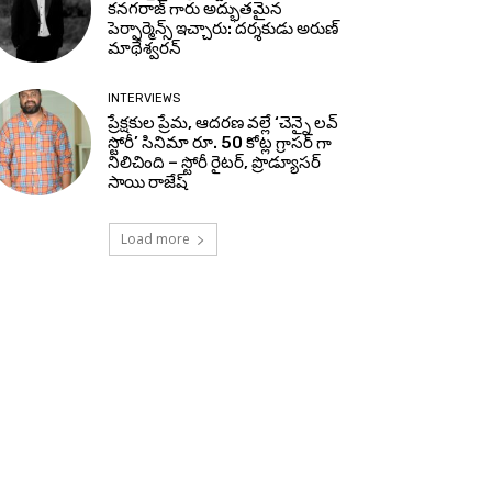
కనగరాజ్ గారు అద్భుతమైన
పెర్ఫార్మెన్స్ ఇచ్చారు: దర్శకుడు అరుణ్
మాథేశ్వరన్
INTERVIEWS
ప్రేక్షకుల ప్రేమ, ఆదరణ వల్లే ‘చెన్నై లవ్
స్టోరీ’ సినిమా రూ. 50 కోట్ల గ్రాసర్ గా
నిలిచింది – స్టోరీ రైటర్, ప్రొడ్యూసర్
సాయి రాజేష్
Load more