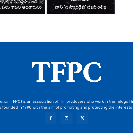
షణ్, ఏపీ ఎఫ్డిసి ఎండి
్, పలు శాఖల అధికారులు
నాని ‘ది ప్యారడైజ్’ టీజర్‌ రిలీజ్
ncil (TFPC) is an association of film producers who work in the Telugu fi
 founded in 1990 with the aim of promoting and protecting the interests 