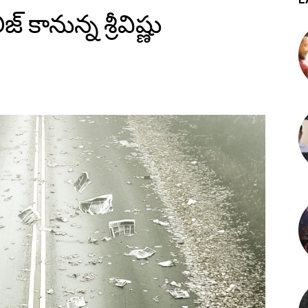
జ్ కానున్న శ్రీవిష్ణు