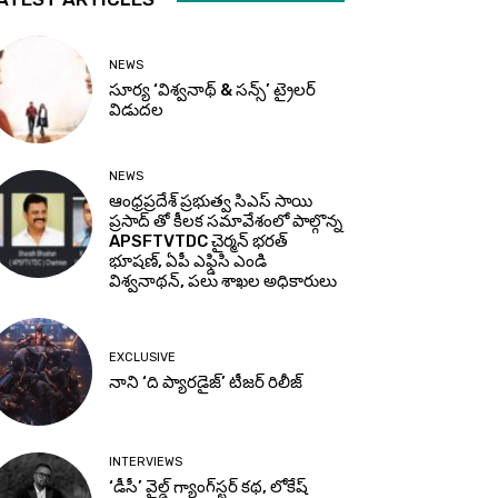
NEWS
సూర్య ‘విశ్వనాథ్ & సన్స్’ ట్రైలర్
విడుదల
NEWS
ఆంధ్రప్రదేశ్ ప్రభుత్వ సిఎస్ సాయి
ప్రసాద్ తో కీలక సమావేశంలో పాల్గొన్న
APSFTVTDC చైర్మన్ భరత్
భూషణ్, ఏపీ ఎఫ్డిసి ఎండి
విశ్వనాథన్, పలు శాఖల అధికారులు
EXCLUSIVE
నాని ‘ది ప్యారడైజ్’ టీజర్‌ రిలీజ్
INTERVIEWS
‘డీసీ’ వైల్డ్ గ్యాంగ్‌స్టర్ కథ, లోకేష్