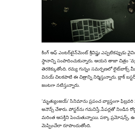
కింగ్ ఆఫ్ ఎంట‌ర్‌టైన్‌మెంట్ శ్రీవిష్ణు ఎప్ప‌టిక‌ప్పుడు వై
స్థానాన్ని సంపాదించుకున్నారు. ఆయ‌న తాజా చిత్రం ‘మృత్యు
తెర‌కెక్కుతోంది. ర‌మ్య గున్నం స‌మ‌ర్ప‌ణ‌లో లైట్‌బాక్స్ మ
వినయ్ చిలకపాటి ఈ చిత్రాన్ని నిర్మిస్తున్నారు. బ్లాక్ 
జంటగా నటిస్తున్నారు.
‘మృత్యుంజయ్’ సినిమాను ప్రపంచ వ్యాప్తంగా ఫిబ్రవరి 27న 
అనౌన్స్ చేశారు. పోస్ట‌ర్‌ను గ‌మ‌నిస్తే..పేప‌ర్ల‌తో నిండిన ర
మ‌రింత ఆస‌క్తిని పెంచుతున్నాయి. ప‌క్కా ప్ర‌మోష‌న్స్‌
మెప్పించేలా రూపొందుతోంది.