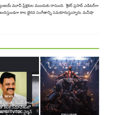
మృత్యుంజ‌య్ మూవీ ప్రేక్ష‌కుల ముందుకు రానుంది. శ్రీక‌ర్ ప్ర‌సాద్ ఎడిట‌ర్‌గా
ఫీ అందిస్తుండ‌గా కాల భైర‌వ సంగీతాన్ని స‌మ‌కూరుస్తున్నారు. మ‌నీషా
NEWS
ేశ్ ప్రభుత్వ సిఎస్ సాయి
్ తో కీలక సమావేశంలో
్న APSFTVTDC చైర్మన్
EXCLUSIVE