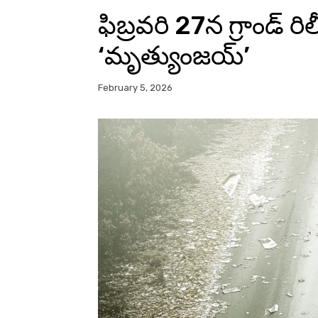
ఫిబ్ర‌వ‌రి 27న గ్రాండ్ రిలీ
‘మృత్యుంజ‌య్‌’
February 5, 2026