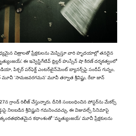
విధ్య‌మైన చిత్రాల‌తో ప్రేక్ష‌కుల‌ను మెప్పిస్తూ వారి హృద‌యాల్లో త‌న‌దైన
ంజయ్’. ఈ ఇన్వెస్టిగేటివ్ థ్రిల్ల‌ర్ హుస్సేన్ షా కిర‌ణ్ ద‌ర్శ‌క‌త్వంలో
ీడియా, పిక్చర్ పర్‌ఫెక్ట్ ఎంటర్‌టైన్‌మెంట్ బ్యానర్స్‌పై సందీప్ గున్నం,
బ‌స్ట‌ర్ మూవీ ‘సామజవరగమన’ మూవీ తర్వాత శ్రీవిష్ణు, రేబా జాన్
గ్రాండ్ రిలీజ్ చేస్తున్నారు. దీనికి సంబంధించిన పోస్టర్‌ను మేక‌ర్స్
ోడ్డుపై నిల‌బ‌డిన శ్రీవిష్ణుని గ‌మ‌నించ‌వ‌చ్చు. ఈ విజువ‌ల్స్ సినిమాపై
, ఉత్కంఠ‌త‌భ‌రిత‌మైన క‌థాంశంతో ‘మృత్యుంజయ్’ మూవీ ప్రేక్ష‌కుల‌ను