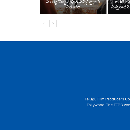
సూర్య ‘విశ్వనాథ్ & సన్స్’ ట్రైలర్
భరత్ భూ
విడుదల
విశ్వనాథన
Telugu Film Producers Cou
Tollywood. The TFPC was