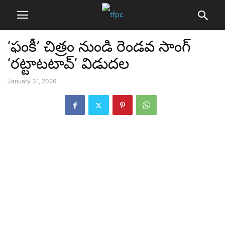
‘ఫంకీ’ చిత్రం నుండి రెండవ సాంగ్
‘రట్టాటటావ్’ విడుదల
January 31, 2026