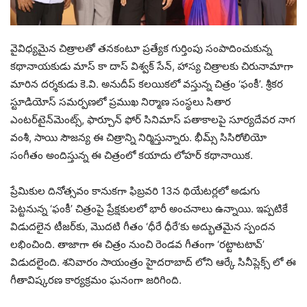
వైవిధ్యమైన చిత్రాలతో తనకంటూ ప్రత్యేక గుర్తింపు సంపాదించుకున్న
కథానాయకుడు మాస్ కా దాస్ విశ్వక్ సేన్, హాస్య చిత్రాలకు చిరునామాగా
మారిన దర్శకుడు కె.వి. అనుదీప్ కలయికలో వస్తున్న చిత్రం ‘ఫంకీ’. శ్రీకర
స్టూడియోస్ సమర్పణలో ప్రముఖ నిర్మాణ సంస్థలు సితార
ఎంటర్‌టైన్‌మెంట్స్, ఫార్చూన్ ఫోర్ సినిమాస్ పతాకాలపై సూర్యదేవర నాగ
వంశీ, సాయి సౌజన్య ఈ చిత్రాన్ని నిర్మిస్తున్నారు. భీమ్స్ సిసిరోలియో
సంగీతం అందిస్తున్న ఈ చిత్రంలో కయాదు లోహర్‌ కథానాయిక.
ప్రేమికుల దినోత్సవం కానుకగా ఫిబ్రవరి 13న థియేటర్లలో అడుగు
పెట్టనున్న ‘ఫంకీ’ చిత్రంపై ప్రేక్షకులలో భారీ అంచనాలు ఉన్నాయి. ఇప్పటికే
విడుదలైన టీజర్‌కు, మొదటి గీతం ‘ధీరే ధీరే’కు అద్భుతమైన స్పందన
లభించింది. తాజాగా ఈ చిత్రం నుంచి రెండవ గీతంగా ‘రట్టాటటావ్’
విడుదలైంది. శనివారం సాయంత్రం హైదరాబాద్ లోని ఆర్కే సినీప్లెక్స్ లో ఈ
గీతావిష్కరణ కార్యక్రమం ఘనంగా జరిగింది.