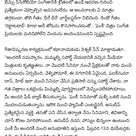
భీమ్స్ సిసిరోలియో సంగీతానికి శ్రోతలలో ఉండే ఆదరణ గురించి
ప్రత్యేకంగా చెప్పాల్సిన అవసరంలేదు. ఆ అంచనాలకు ఏ మాత్రం
తగ్గకుండా, తొలి గీతం ‘ధీరే ధీరే’ చార్ట్‌బస్టర్‌గా నిలిచింది. రెండో గీతం
‘రట్టాటటావ్’ కూడా అదే జోరును కొనసాగించడంతో.. ‘ఫంకీ’ చిత్రం సంగీత
ప్రియులకు మరిచిపోలేని విందును అందించనుందని స్పష్టమైంది.
గీతావిష్కరణ కార్యక్రమంలో కథానాయకుడు విశ్వక్ సేన్ మాట్లాడుతూ..
“అందరికీ నమస్కారం. మమ్మల్ని సపోర్ట్ చేయడానికి వచ్చిన మీడియా
మిత్రులకు కృతజ్ఞతలు. నా మొదటి సినిమా నుంచే ప్రేక్షకులతో నాకు మంచి
అనుబంధం ఏర్పడింది. వెళ్ళిపోమాకే, ఈ నగరానికి ఏమైంది, ఫలక్‌నుమా
దాస్‌, హిట్ ఇలా మంచి సినిమా చేసిన ప్రతిసారీ నన్ను సపోర్ట్ చేశారు. నా
గత చిత్రాలు ఒకట్రెండు మిమ్మల్ని పూర్తిస్థాయిలో మెప్పించలేకపోయాయి.
మీ అందరి ఫీడ్ బ్యాక్ తీసుకున్నాను. ‘ఫంకీ’ సినిమాతో మళ్ళీ ఒకటి నుంచి
మొదలుపెడుతున్నాను. ఇదొక మంచి ఫ్యామిలీ ఎంటర్టైనర్. అనుదీప్
ప్రత్యేకమైన వ్యక్తి. తనతో పని చేసిన తర్వాత నేను సినిమాని, జీవితాన్ని
చూసే కోణం మారిపోయింది. అనుదీప్ రచన, హాస్యం భిన్నంగా ఉంటుంది.
ఫంకీ మీ అందరికీ మంచి అనుభూతిని ఇస్తుంది. ఫిబ్రవరి 13న థియేటర్లకు