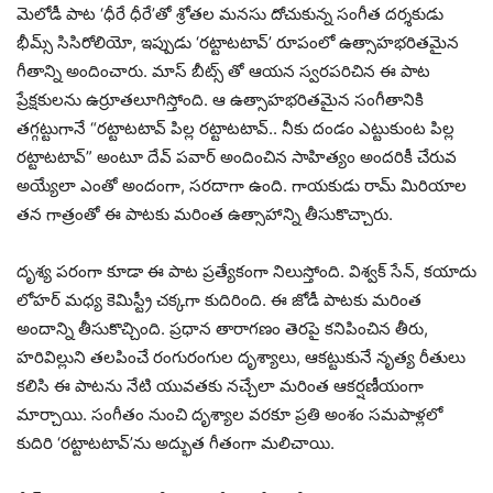
మెలోడీ పాట ‘ధీరే ధీరే’తో శ్రోతల మనసు దోచుకున్న సంగీత దర్శకుడు
భీమ్స్ సిసిరోలియో, ఇప్పుడు ‘రట్టాటటావ్’ రూపంలో ఉత్సాహభరితమైన
గీతాన్ని అందించారు. మాస్ బీట్స్ తో ఆయన స్వరపరిచిన ఈ పాట
ప్రేక్షకులను ఉర్రూతలూగిస్తోంది. ఆ ఉత్సాహభరితమైన సంగీతానికి
తగ్గట్టుగానే “రట్టాటటావ్ పిల్ల రట్టాటటావ్.. నీకు దండం ఎట్టుకుంట పిల్ల
రట్టాటటావ్” అంటూ దేవ్ పవార్ అందించిన సాహిత్యం అందరికీ చేరువ
అయ్యేలా ఎంతో అందంగా, సరదాగా ఉంది. గాయకుడు రామ్ మిరియాల
తన గాత్రంతో ఈ పాటకు మరింత ఉత్సాహాన్ని తీసుకొచ్చారు.
దృశ్య పరంగా కూడా ఈ పాట ప్రత్యేకంగా నిలుస్తోంది. విశ్వక్ సేన్, కయాదు
లోహర్‌ మధ్య కెమిస్ట్రీ చక్కగా కుదిరింది. ఈ జోడీ పాటకు మరింత
అందాన్ని తీసుకొచ్చింది. ప్రధాన తారాగణం తెరపై కనిపించిన తీరు,
హరివిల్లుని తలపించే రంగురంగుల దృశ్యాలు, ఆకట్టుకునే నృత్య రీతులు
కలిసి ఈ పాటను నేటి యువతకు నచ్చేలా మరింత ఆకర్షణీయంగా
మార్చాయి. సంగీతం నుంచి దృశ్యాల వరకూ ప్రతి అంశం సమపాళ్లలో
కుదిరి ‘రట్టాటటావ్’ను అద్భుత గీతంగా మలిచాయి.