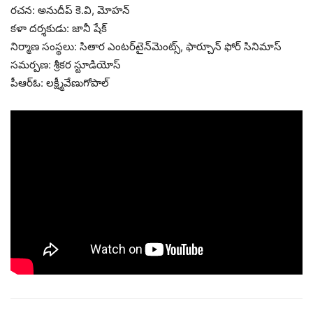
రచన: అనుదీప్ కె.వి, మోహన్
కళా దర్శకుడు: జానీ షేక్
నిర్మాణ సంస్థలు: సితార ఎంటర్‌టైన్‌మెంట్స్, ఫార్చూన్ ఫోర్ సినిమాస్
సమర్పణ: శ్రీకర స్టూడియోస్
పీఆర్ఓ: లక్ష్మీవేణుగోపాల్