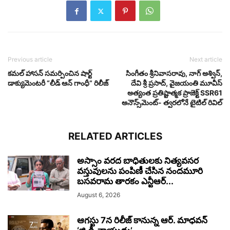
Previous article
Next article
కమల్ హాసన్ సమర్పించిన షార్ట్
సింగీతం శ్రీనివాసరావు, నాగ్ అశ్విన్,
డాక్యుమెంటరీ “లీడ్ ఆన్ గాంధీ” రిలీజ్
దేవి శ్రీ ప్రసాద్, వైజయంతి మూవీస్
అత్యంత ప్రతిష్టాత్మక ప్రాజెక్ట్ SSR61
అనౌన్స్‌మెంట్- త్వరలోనే టైటిల్ రివిల్
RELATED ARTICLES
అస్సాం వరద బాధితులకు నిత్యవసర
వస్తువులను పంపిణీ చేసిన నందమూరి
బసవరామ తారకం ఎన్టీఆర్...
August 6, 2026
ఆగస్టు 7న రిలీజ్ కానున్న ఆర్‌. మాధవన్‌