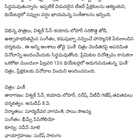
సిద్ధమవుతున్నారు. ఇప్పటికే విడుదలైన టీజర్ ప్రేక్షకులను ఆకట్టుకుని,
థియేటర్లలో నవ్వుల వర్షం ఖాయమన్న సంకేతాలను ఇచ్చింది.
విభిన్న పాత్రలు, విశ్వక్ సేన్-కయాదు లోహార్ సరికొత్త జోడి,
ఉత్సాహభరితమైన సంగీతం, కడుపుబ్బా నవ్వించే హాస్యానికి పేరుగాంచిన
దర్శకుడు.. ఈ అన్ని అంశాలు తోడై ‘ఫంకీ’ చిత్రం వెండితెరపై అపరిమిత
వినోదాన్ని అందించేందుకు సిద్ధమవుతోంది. ప్రేమికుల దినోత్సవం కానుకగా
ఒకరోజు ముందుగా ఫిబ్రవరి 13న థియేటర్లలో అడుగుపెడుతున్న ‘ఫంకీ’
చిత్రం, ప్రేక్షకులకు వినోదాల విందుని అందించనుంది.
చిత్రం: ఫంకీ
తారాగణం: విశ్వక్ సేన్, కయాదు లోహర్‌, నరేష్, వీటీవీ గణేష్ తదితరులు
దర్శకత్వం: అనుదీప్ కె.వి.
నిర్మాతలు: సూర్యదేవర నాగవంశీ, సాయి సౌజన్య
సంగీతం: భీమ్స్ సిసిరోలియో
కూర్పు: నవీన్ నూలి
ఛాయాగ్రహణం: సురేష్ సారంగం