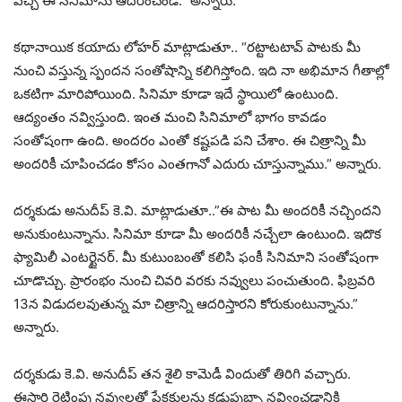
వచ్చి ఈ సినిమాను ఆదరించండి.” అన్నారు.
కథానాయిక కయాదు లోహర్‌ మాట్లాడుతూ.. “రట్టాటటావ్ పాటకు మీ
నుంచి వస్తున్న స్పందన సంతోషాన్ని కలిగిస్తోంది. ఇది నా అభిమాన గీతాల్లో
ఒకటిగా మారిపోయింది. సినిమా కూడా ఇదే స్థాయిలో ఉంటుంది.
ఆద్యంతం నవ్విస్తుంది. ఇంత మంచి సినిమాలో భాగం కావడం
సంతోషంగా ఉంది. అందరం ఎంతో కష్టపడి పని చేశాం. ఈ చిత్రాన్ని మీ
అందరికీ చూపించడం కోసం ఎంతగానో ఎదురు చూస్తున్నాము.” అన్నారు.
దర్శకుడు అనుదీప్ కె.వి. మాట్లాడుతూ..”ఈ పాట మీ అందరికీ నచ్చిందని
అనుకుంటున్నాను. సినిమా కూడా మీ అందరికీ నచ్చేలా ఉంటుంది. ఇదొక
ఫ్యామిలీ ఎంటర్టైనర్. మీ కుటుంబంతో కలిసి ఫంకీ సినిమాని సంతోషంగా
చూడొచ్చు. ప్రారంభం నుంచి చివరి వరకు నవ్వులు పంచుతుంది. ఫిబ్రవరి
13న విడుదలవుతున్న మా చిత్రాన్ని ఆదరిస్తారని కోరుకుంటున్నాను.”
అన్నారు.
దర్శకుడు కె.వి. అనుదీప్ తన శైలి కామెడీ విందుతో తిరిగి వచ్చారు.
ఈసారి రెట్టింపు నవ్వులతో ప్రేక్షకులను కడుపుబ్బా నవ్వించడానికి