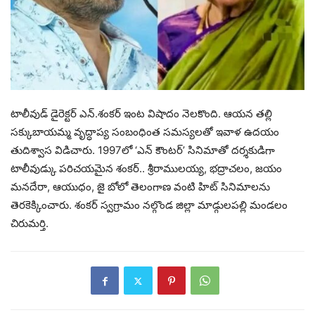
టాలీవుడ్ డైరెక్టర్ ఎన్.శంకర్ ఇంట విషాదం నెలకొంది. ఆయన తల్లి
సక్కుబాయమ్మ వృద్ధాప్య సంబంధింత సమస్యలతో ఇవాళ ఉదయం
తుదిశ్వాస విడిచారు. 1997లో ‘ఎన్ కౌంటర్’ సినిమాతో దర్శకుడిగా
టాలీవుడ్కు పరిచయమైన శంకర్.. శ్రీరాములయ్య, భద్రాచలం, జయం
మనదేరా, ఆయుధం, జై బోలో తెలంగాణ వంటి హిట్ సినిమాలను
తెరకెక్కించారు. శంకర్ స్వగ్రామం నల్గొండ జిల్లా మాడ్గులపల్లి మండలం
చిరుమర్తి.