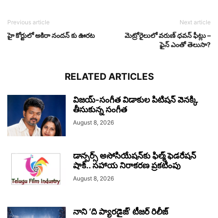
Previous article
Next article
హై కోర్టులో అకిరా నందన్ కు ఊరట
మెట్రోరైలులో వరుణ్ ధవన్ ఫీట్లు –
ఫైన్ ఎంతో తెలుసా?
RELATED ARTICLES
విజయ్-సంగీత విడాకుల పిటిషన్ వెనక్కి
తీసుకున్న సంగీత
August 8, 2026
డాన్సర్స్ అసోసియేషన్‌కు ఫిల్మ్ ఫెడరేషన్
షాక్.. సహాయ నిరాకరణ ప్రకటింపు
August 8, 2026
నాని ‘ది ప్యారడైజ్’ టీజర్‌ రిలీజ్