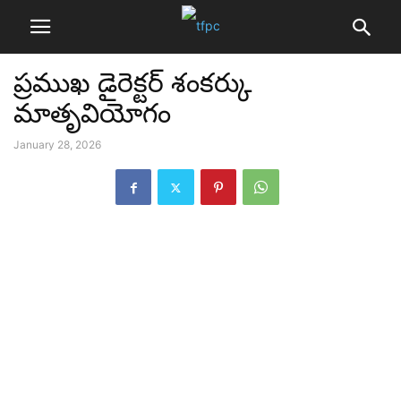
ప్రముఖ డైరెక్టర్ శంకర్కు
మాతృవియోగం
January 28, 2026