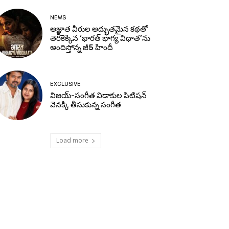
NEWS
అజ్ఞాత వీరుల అద్భుతమైన కథతో
తెరకెక్కిన ‘భారత్ భాగ్య విధాత’ను
అందిస్తోన్న జీ5 హిందీ
EXCLUSIVE
విజయ్-సంగీత విడాకుల పిటిషన్
వెనక్కి తీసుకున్న సంగీత
Load more