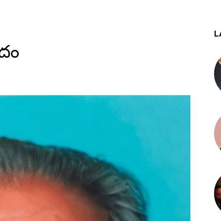
L
ాదం