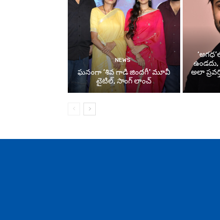
‘అగధ’లో
NEWS
ఉండదు, పర
ఘనంగా ‘శివ గాడి జింద‌గీ’ మూవీ
అలా ప్రవర్
టైటిల్, సాంగ్ లాంచ్