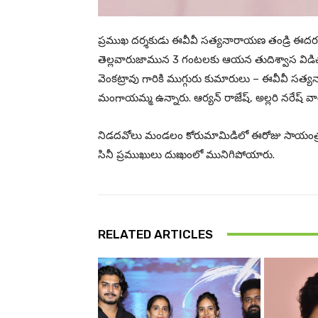
ప్రముఖ దర్శకుడు ఈవీవీ సత్యనారాయణ తండ్రి ఈదర వ
తెల్లవారుజామున 3 గంటలకు ఆయన తుదిశ్వాస విడ
వెంకట్రావు గారికి ముగ్గురు కుమారులు – ఈవీవీ సత్యన
మంగాయమ్మ ఉన్నారు. ఆర్యన్ రాజేష్, అల్లరి నరేష్ 
నిడదవోలు మండలం కోరుమామిడిలో ఈరోజు సాయంత్రం
సినీ ప్రముఖులు దుఃఖంలో మునిగిపోయారు.
RELATED ARTICLES