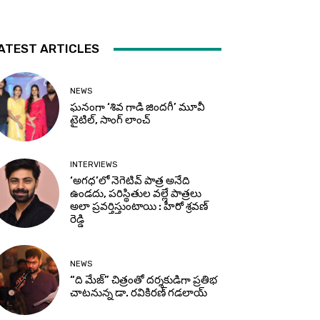
ATEST ARTICLES
NEWS
ఘనంగా ‘శివ గాడి జింద‌గీ’ మూవీ
టైటిల్, సాంగ్ లాంచ్
INTERVIEWS
‘అగధ’లో నెగెటివ్ పాత్ర అనేది
ఉండదు, పరిస్థితుల వల్లే పాత్రలు
అలా ప్రవర్తిస్తుంటాయి : హీరో శ్రవణ్
రెడ్డి
NEWS
“ది మేజ్” చిత్రంతో దర్శకుడిగా ప్రతిభ
చాటనున్న డా. రవికిరణ్ గడలాయ్