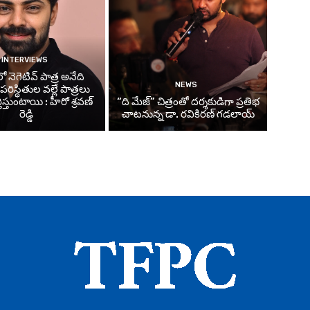
INTERVIEWS
 నెగెటివ్ పాత్ర అనేది
NEWS
ిస్థితుల వల్లే పాత్రలు
తిస్తుంటాయి : హీరో శ్రవణ్
“ది మేజ్” చిత్రంతో దర్శకుడిగా ప్రతిభ
రెడ్డి
చాటనున్న డా. రవికిరణ్ గడలాయ్