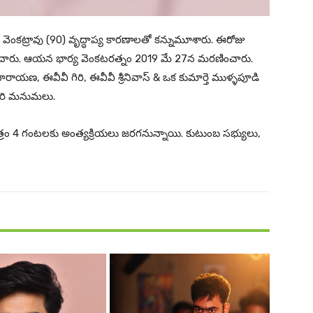
ెంకట్రావు (90) వృద్ధాప్య కారణాలతో కన్నుమూశారు. ఈరోజు
ిచారు. ఆయన భార్య వెంకటరత్నం 2019 మే 27న మరణించారు.
ారాయణ, ఈవీవీ గిరి, ఈవీవీ శ్రీనివాస్ & ఒక కుమార్తె ముళ్ళపూడి
వారి మనుమలు.
 4 గంటలకు అంత్యక్రియలు జరగనున్నాయి. కుటుంబ సభ్యులు,