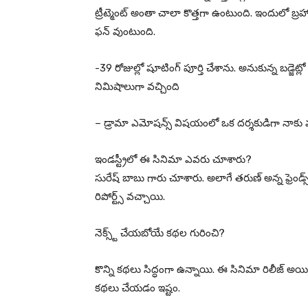
ట్రీట్మెంట్ అంతా చాలా కొత్తగా ఉంటుంది. ఇందులో బ్రహ్మా
ఫన్ వుంటుంది.
-39 రోజుల్లో షూటింగ్ పూర్తి చేశాను. అనుకున్న బడ్జె
నిమిషాలుగా వచ్చింది
– డ్రామా ఎమోషన్స్ విషయంలో ఒక దర్శకుడిగా నాకు 
ఇండస్ట్రీలో ఈ సినిమా ఎవరు చూశారు?
సురేష్ బాబు గారు చూశారు. అలాగే తరుణ్ అన్న ఫ్రెండ
రిపోర్ట్స్ వచ్చాయి.
నెక్స్ట్ చేయబోయే కథల గురించి?
కొన్ని కథలు సిద్ధంగా ఉన్నాయి. ఈ సినిమా రిలీజ్ అయ
కథలు చేయడం ఇష్టం.