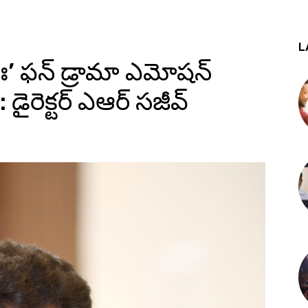
L
ిః’ ఫన్ డ్రామా ఎమోషన్
డైరెక్టర్ ఎఆర్ సజీవ్