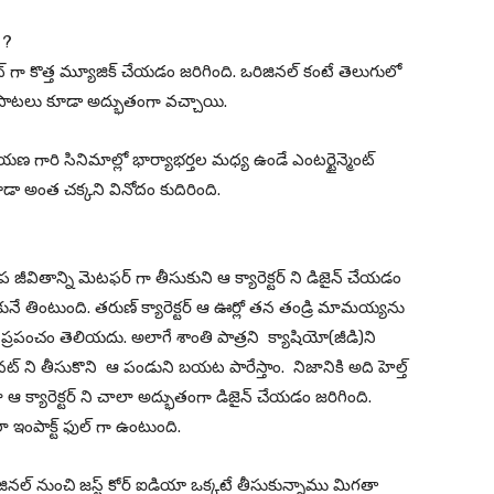
 ?
ీట్ గా కొత్త మ్యూజిక్ చేయడం జరిగింది. ఒరిజినల్ కంటే తెలుగులో
ి పాటలు కూడా అద్భుతంగా వచ్చాయి.
యణ గారి సినిమాల్లో భార్యాభర్తల మధ్య ఉండే ఎంటర్టైన్మెంట్
 అంత చక్కని వినోదం కుదిరింది.
 చేప జీవితాన్ని మెటఫర్ గా తీసుకుని ఆ క్యారెక్టర్ ని డిజైన్ చేయడం
ునే తింటుంది. తరుణ్ క్యారెక్టర్ ఆ ఊర్లో తన తండ్రి మామయ్యను
ో ప్రపంచం తెలియదు. అలాగే శాంతి పాత్రని క్యాషియో(జీడి)ని
్ ని తీసుకొని ఆ పండుని బయట పారేస్తాం. నిజానికి అది హెల్త్
ఆ క్యారెక్టర్ ని చాలా అద్భుతంగా డిజైన్ చేయడం జరిగింది.
లా ఇంపాక్ట్ ఫుల్ గా ఉంటుంది.
ిజినల్ నుంచి జస్ట్ కోర్ ఐడియా ఒక్కటే తీసుకున్నాము మిగతా