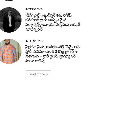
INTERVIEWS
‘డీసీ’ వైల్డ్ గ్యాంగ్‌స్టర్ కథ, లోకేష్
కనగరాజ్ గారు అద్భుతమైన
పెర్ఫార్మెన్స్ ఇచ్చారు: దర్శకుడు అరుణ్
మాథేశ్వరన్
INTERVIEWS
ప్రేక్షకుల ప్రేమ, ఆదరణ వల్లే ‘చెన్నై లవ్
స్టోరీ’ సినిమా రూ. 50 కోట్ల గ్రాసర్ గా
నిలిచింది – స్టోరీ రైటర్, ప్రొడ్యూసర్
సాయి రాజేష్
Load more