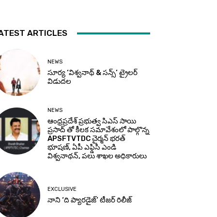
ATEST ARTICLES
NEWS
సూర్య ‘విశ్వనాథ్ & సన్స్’ ట్రైలర్
విడుదల
NEWS
ఆంధ్రప్రదేశ్ ప్రభుత్వ సిఎస్ సాయి
ప్రసాద్ తో కీలక సమావేశంలో పాల్గొన్న
APSFTVTDC చైర్మన్ భరత్
భూషణ్, ఏపీ ఎఫ్డిసి ఎండి
విశ్వనాథన్, పలు శాఖల అధికారులు
EXCLUSIVE
నాని ‘ది ప్యారడైజ్’ టీజర్‌ రిలీజ్