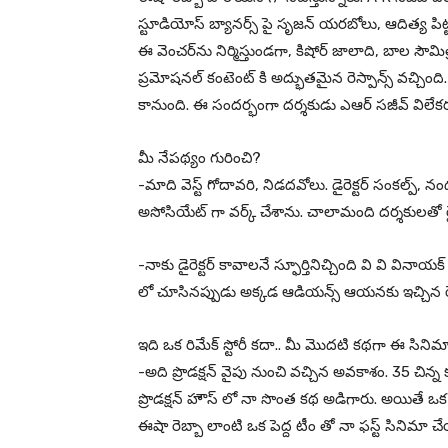
స్టూడియోస్ బ్యానర్స్ పై సృజన్ యరబోలు, ఆదిత్య పిట్టీ,
ఈ వెంచర్‌ను నిర్మిస్తుండగా, కిషోర్ జాలాది, బాల సౌమి
ప్రమోషనల్ కంటెంట్ కి అద్భుతమైన రెస్పాన్స్ వచ్చింది.
కానుంది. ఈ సందర్భంగా దర్శకుడు ఎఆర్ సజీవ్ విలే
మీ నేపథ్యం గురించి?
-మాది వెస్ట్ గోదావరి, నిడదవోలు. డైరెక్టర్ సంకల్ప్, న
అసోసియేట్ గా వర్క్ చేశాను. చాలామంది దర్శకులతో రైట
-నాకు డైరెక్టర్ కావాలనే స్ఫూర్తినిచ్చింది వి వి వి
లో చూసినప్పుడు అక్కడ ఆడియన్స్ ఆయనకు ఇచ్చిన రెస్పా
ఇది ఒక రిమేక్ స్టోరీ కదా.. మీ మొదటి కథగా ఈ సిన
-అది ప్రొడక్షన్ వైపు నుంచి వచ్చిన అవకాశం. 35 చిన్న క
ప్రొడక్షన్ హౌస్ లో నా సొంత కథ అడిగారు. అయితే ఒక రె
ఈషా రెబ్బా లాంటి ఒక పెద్ద టీం తో నా ఫస్ట్ సినిమా