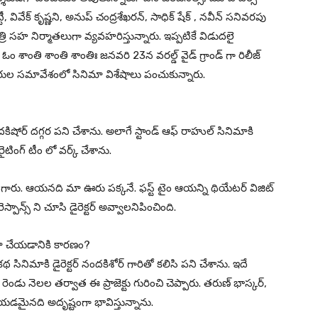
 వివేక్ కృష్ణని, అనుప్ చంద్రశేఖరన్, సాధిక్ షేక్ , నవీన్ సనివరపు
త్రి సహ నిర్మాతలుగా వ్యవహరిస్తున్నారు. ఇప్పటికే విడుదలై
 ఓం శాంతి శాంతి శాంతిః జనవరి 23న వరల్డ్ వైడ్ గ్రాండ్ గా రిలీజ్
కరుల సమావేశంలో సినిమా విశేషాలు పంచుకున్నారు.
ందకిషోర్ దగ్గర పని చేశాను. అలాగే స్టాండ్ ఆఫ్ రాహుల్ సినిమాకి
ింగ్ టీం లో వర్క్ చేశాను.
నాయక్ గారు. ఆయనది మా ఊరు పక్కనే. ఫస్ట్ టైం ఆయన్ని థియేటర్ విజిట్
న్స్ ని చూసి డైరెక్టర్ అవ్వాలనిపించింది.
ిమా చేయడానికి కారణం?
థ సినిమాకి డైరెక్టర్ నందకిశోర్ గారితో కలిసి పని చేశాను. ఇదే
ండు నెలల తర్వాత ఈ ప్రాజెక్టు గురించి చెప్పారు. తరుణ్ భాస్కర్,
 చేయడమైనది అదృష్టంగా భావిస్తున్నాను.