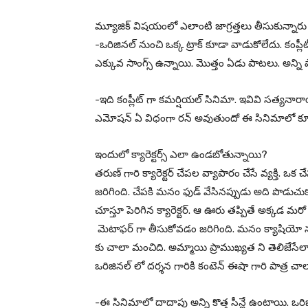
మ్యూజిక్ విషయంలో ఎలాంటి జాగ్రత్తలు తీసుకున్నారు
-ఒరిజినల్ నుంచి ఒక్క ట్రాక్ కూడా వాడుకోలేదు. కంప్ల
ఎక్కువ సాంగ్స్ ఉన్నాయి. మొత్తం ఏడు పాటలు. అన్న
-ఇది కంప్లీట్ గా కమర్షియల్ సినిమా. ఇవివి సత్యనారా
ఎమోషన్ ఏ విధంగా రన్ అవుతుందో ఈ సినిమాలో కూడా
ఇందులో క్యారెక్టర్స్ ఎలా ఉండబోతున్నాయి?
తరుణ్ గారి క్యారెక్టర్ చేపల వ్యాపారం చేసే వ్యక్తి. ఒక
జరిగింది. చేపకి మనం ఫుడ్ వేసినప్పుడు అది పొడుచుక
చూస్తూ పెరిగిన క్యారెక్టర్. ఆ ఊరు తప్పితే అక్కడ మర
మెటాఫర్ గా తీసుకోవడం జరిగింది. మనం క్యాషియో నట
కు చాలా మంచిది. అమ్మాయి ప్రాముఖ్యత ని తెలిజేసేలా 
ఒరిజినల్ లో దర్శన గారికి కంటెన్ ఈషా గారి పాత్ర చా
-ఈ సినిమాలో దాదాపు అన్ని కొత్త సీన్లే ఉంటాయి. ఒర