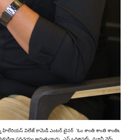
ున్న హిలేరియస్ విలేజ్ కామెడీ ఎంటర్ టైనర్ ‘ఓం శాంతి శాంతి శాంతిః.
దర్శకుడిగా పరిచయం అవుతున్నారు. ఎస్ ఒరిజినల్స్, మూవీ వెర్స్