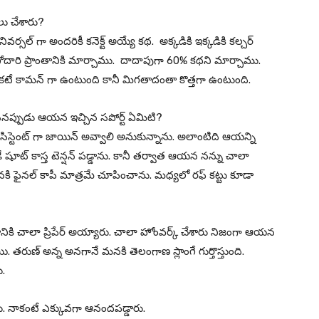
లు చేశారు?
్సల్ గా అందరికీ కనెక్ట్ అయ్యే కథ. అక్కడికి ఇక్కడికి కల్చర్
 గోదారి ప్రాంతానికి మార్చాము. దాదాపుగా 60% కథని మార్చాము.
ట్ ఒకటే కామన్ గా ఉంటుంది కానీ మిగతాదంతా కొత్తగా ఉంటుంది.
్ చేసినప్పుడు ఆయన ఇచ్చిన సపోర్ట్ ఏమిటి?
స్టెంట్ గా జాయిన్ అవ్వాలి అనుకున్నాను. అలాంటిది ఆయన్ని
ే షూట్ కాస్త టెన్షన్ పడ్డాను. కానీ తర్వాత ఆయన నన్ను చాలా
ఆయనకి ఫైనల్ కాపీ మాత్రమే చూపించాను. మధ్యలో రఫ్ కట్టు కూడా
ికి చాలా ప్రిపేర్ అయ్యారు. చాలా హోంవర్క్ చేశారు నిజంగా ఆయన
 తరుణ్ అన్న అనగానే మనకి తెలంగాణ స్లాంగే గుర్తొస్తుంది.
ు.
ు. నాకంటే ఎక్కువగా ఆనందపడ్డారు.