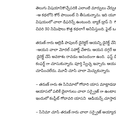
తెలుగు విషయానికొచ్చేసరికి ఎలాంటి మార్పులు చేర్పు
-ఆ కథలోని కోర్ పాయింట్ ని తీసుకున్నాను. ఇది యూనివర
విషయంలో చాలా డిఫరెన్స్ ఉంటుంది. బ్యాక్ డ్రాప్ ని
చివరి 30 నిమిషాలు కొత్త కథలాగే అనిపిస్తుంది. ఫై
తరుణ్ గారు ఆల్రెడీ పాపులర్ డైరెక్టర్ ఆయన్ని డైరెక్ట
-ఆయన చాలా మోరల్ సపోర్ట్ చేశారు. ఆయన దగ్గరే అసి
డైరెక్ట్ చేసే అవకాశం రావడం ఆనందంగా ఉంది. ఫస్ట్ డ
కంఫర్ట్ గా చూసుకున్నారు. పూర్తి స్వేచ్ఛ ఇచ్చారు. 
చూపించలేదు. మూవీ చూసి చాలా మెచ్చుకున్నారు.
– తరుణ్ గారు ఈ సినిమాలో గోదారి యాస మాట్లాడడాన
ఆయాసలో పలికే డైలాగులు చాలా సర్ప్రైజ్ గా ఉంటాయి.
ఇందులో కంప్లీట్ గోదావరి యాసని ఆడియన్స్ చూస్తార
– సినిమా చూసి తరుణ్ గారు చాలా సర్ప్రైజ్ అయ్యార