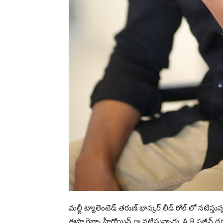
మల్టీ ట్యాలెంటెడ్ తరుణ్ భాస్కర్ లీడ్ రోల్ లో నటిస్త
ఈషా రెబ్బా హీరోయిన్ గా నటిస్తున్నారు. A R సజీవ్ 