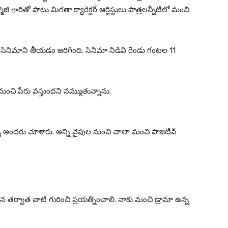
జీ గారితో పాటు మిగతా క్యారెక్టర్ ఆర్టిస్టులు పాత్రలన్నీటిలో మంచి
ట్లో సినిమాని తీయడం జరిగింది. సినిమా నిడివి రెండు గంటల 11
మంచి పేరు వస్తుందని నమ్ముతున్నాను.
్స్ అందరు చూశారు. అన్ని వైపుల నుంచి చాలా మంచి పాజిటివ్
ిన తర్వాత వాటి గురించి ప్రయత్నించాలి. నాకు మంచి డ్రామా ఉన్న