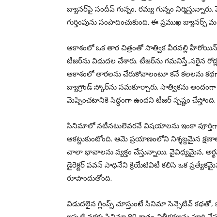
బ్యాన‌ర్‌పై సందీప్ గున్నం, ర‌మ్య గున్నం నిర్మిస్తున్నార
గుర్తింపును సంపాదించుకుంది. ఈ ప్ర‌ముఖ బ్యాన‌ర్స్ మ
ఆకాశంలో ఒక తార చిత్రంతో సాత్విక వీర‌వ‌ల్లి హీరోయిన్
టీజ‌ర్‌ను విడుద‌ల చేశారు. టీజ‌ర్‌ను గ‌మ‌నిస్తే..స‌రైన
ఆకాశంలో తార‌ల‌ను చేరుకోవాలంటూ క‌నే క‌ల‌లను క‌థ‌గా
బ్యాగ్రౌండ్ స్కోర్‌ను స‌మ‌కూర్చారు. సాత్విక‌ను అందంగ
మెప్పించ‌టానికి సిద్ధంగా ఉంద‌ని టీజ‌ర్ స్ప‌ష్టం చేస్తోంది
సినిమాలో న‌టీన‌టులెవ‌ర‌నే విష‌యాల‌ను ఇంకా పూర్తిగా చెప్
ఆక‌ట్టుకుంటోంది. ఆమె ప్ర‌యాణంలోని నిశ్శ‌బ్ద‌మైన క్ష‌ణ
చాలా భావాల‌ను వ్య‌క్తం చేస్తున్నాయి. వైవిధ్య‌మైన‌, అర్థ
డైరెక్ట‌ర్ ప‌వ‌న్ సాధినేని క్రియేటివిటీ క‌లిసి ఒక ప్ర‌త
రూపొందుతోంది.
విడుద‌లైన గ్లింప్స్ చూస్తుంటే సినిమా సెన్సెటివ్ క‌థ‌తో