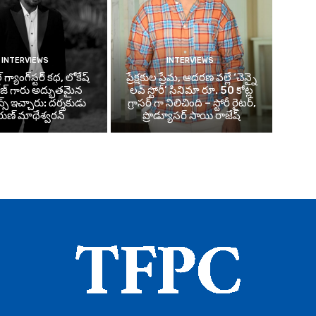
INTERVIEWS
INTERVIEWS
్డ్ గ్యాంగ్‌స్టర్ కథ, లోకేష్
ప్రేక్షకుల ప్రేమ, ఆదరణ వల్లే ‘చెన్నై
జ్ గారు అద్భుతమైన
లవ్ స్టోరీ’ సినిమా రూ. 50 కోట్ల
మెన్స్ ఇచ్చారు: దర్శకుడు
గ్రాసర్ గా నిలిచింది – స్టోరీ రైటర్,
ుణ్ మాథేశ్వరన్
ప్రొడ్యూసర్ సాయి రాజేష్