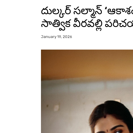
దుల్కర్ సల్మాన్ ‘ఆకాశ
సాత్విక వీరవల్లి పరి
January 19, 2026