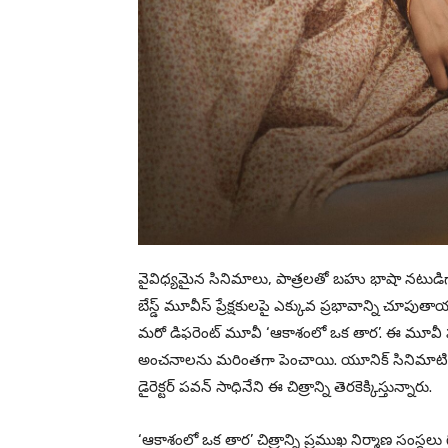
వైవిధ్య‌మైన సినిమాలు, పాత్ర‌ల‌తో బ‌హు భాషా న‌టుడిగా త
బేస్డ్ మూవీస్ ప్రేక్ష‌కుల‌పై ఎక్కువ ప్ర‌భావాన్ని చూప
మ‌రో డిఫ‌రెంట్ మూవీ ‘ఆకాశంలో ఒక తార‌’. ఈ మూవీ ఫ‌స్
అంచ‌నాల‌ను మ‌రింత‌గా పెంచాయి. యూనిక్ సినిమాటిక్ ఎప్
డైరెక్ట‌ర్ ప‌వ‌న్ సాధినేని ఈ చిత్రాన్ని తెర‌కెక్కిస్తున్నారు.
‘ఆకాశంలో ఒక తార’ చిత్రాన్ని ప్ర‌ముఖ నిర్మాణ సంస్థ‌లు గ