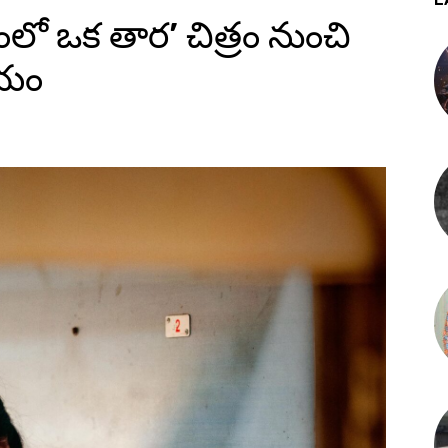
ంలో ఒక తార’ చిత్రం నుంచి
చయం