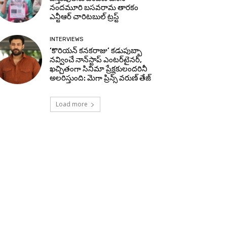
నందమూరి బసవరామ తారకం
ఎన్టీఆర్ చారిటబుల్ ట్రస్ట్
INTERVIEWS
‘కొరియన్ కనకరాజు’ కడుపుబ్బా
నవ్వించే నాన్‌స్టాప్ ఎంటర్‌టైనర్,
ఖచ్చితంగా సినిమా ప్రేక్షకులందరినీ
అలరిస్తుంది: మెగా ప్రిన్స్ వరుణ్ తేజ్
Load more