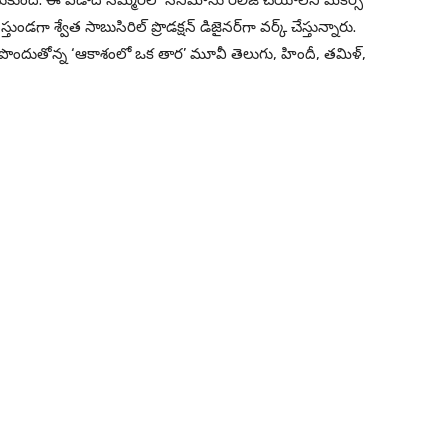
ేసుకుంది. ఈ ఏడాది స‌మ్మ‌ర్‌లో సినిమాను రిలీజ్ చేయాల‌ని మేక‌ర్స్
ుండ‌గా శ్వేత సాబుసిరిల్ ప్రొడ‌క్ష‌న్ డిజైన‌ర్‌గా వ‌ర్క్ చేస్తున్నారు.
 రూపొందుతోన్న ‘ఆకాశంలో ఒక తార’ మూవీ తెలుగు, హిందీ, తమిళ్,