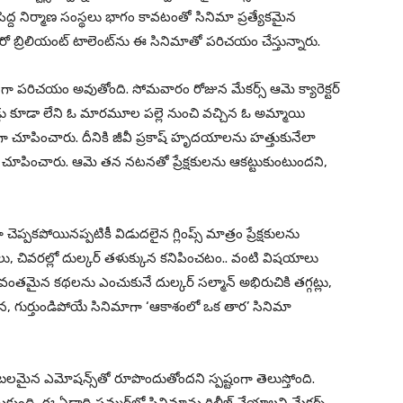
ు. పెద్ద నిర్మాణ సంస్థ‌లు భాగం కావ‌టంతో సినిమా ప్ర‌త్యేక‌మైన
‌రో బ్రిలియంట్ టాలెంట్‌ను ఈ సినిమాతో ప‌రిచ‌యం చేస్తున్నారు.
‌గా ప‌రిచ‌యం అవుతోంది. సోమ‌వారం రోజున మేక‌ర్స్ ఆమె క్యారెక్ట‌ర్
 రోడ్లు కూడా లేని ఓ మార‌మూల ప‌ల్లె నుంచి వ‌చ్చిన ఓ అమ్మాయి
 చూపించారు. దీనికి జీవీ ప్ర‌కాష్ హృద‌యాల‌ను హ‌త్తుకునేలా
ా చూపించారు. ఆమె త‌న న‌ట‌న‌తో ప్రేక్ష‌కుల‌ను ఆక‌ట్టుకుంటుంద‌ని,
.
ప‌క‌పోయిన‌ప్ప‌టికీ విడుద‌లైన గ్లింప్స్ మాత్రం ప్రేక్ష‌కుల‌ను
ాలు, చివ‌ర‌ల్లో దుల్క‌ర్ త‌ళుక్కున క‌నిపించ‌టం.. వంటి విష‌యాలు
‌వంత‌మైన క‌థ‌ల‌ను ఎంచుకునే దుల్క‌ర్ స‌ల్మాన్ అభిరుచికి త‌గ్గ‌ట్లు,
్యేక‌మైన‌, గుర్తుండిపోయే సినిమాగా ‘ఆకాశంలో ఒక తార‌’ సినిమా
, బ‌ల‌మైన ఎమోష‌న్స్‌తో రూపొందుతోంద‌ని స్ప‌ష్టంగా తెలుస్తోంది.