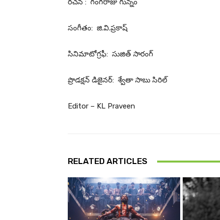
ర‌చ‌న : గంగ‌రాజు గున్నం
సంగీతం: జి.వి.ప్ర‌కాష్‌
సినిమాటోగ్ర‌ఫీ: సుజిత్ సారంగ్‌
ప్రొడ‌క్ష‌న్ డిజైన‌ర్‌: శ్వేతా సాబు సిరిల్
Editor – KL Praveen
RELATED ARTICLES