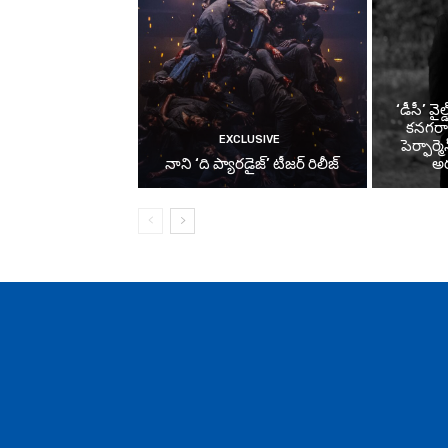
‘డీసీ’ వైల
కనగరా
EXCLUSIVE
పెర్ఫార్
నాని ‘ది ప్యారడైజ్’ టీజర్‌ రిలీజ్
అర