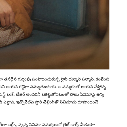
‌న‌దైన గుర్తింపు సంపాదించుకున్న స్టార్‌ దుల్క‌ర్ స‌ల్మాన్. కంటెంట్
ుతాయ‌ని ఆయ‌న గ‌ట్టిగా న‌మ్ముతుంటారు. ఆ న‌మ్మ‌కంతో ఆయ‌న చేస్తోన్న
ట్ లుక్‌, టీజ‌ర్ అంద‌రినీ ఆక‌ట్టుకోవ‌టంతో పాటు సినిమాపై ఉన్న
రోచ్‌, ఇన్నోవేటివ్ స్టోరీ టెల్లింగ్‌తో సినిమాను రూపొందించే
ీతా ఆర్ట్స్, స్వ‌ప్న సినిమా స‌మ‌ర్ప‌ణ‌లో లైట్ బాక్స్ మీడియా