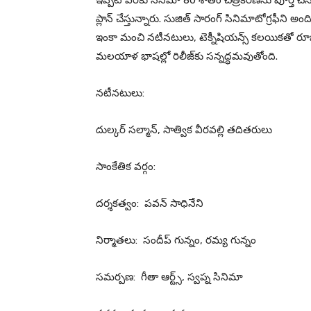
ఇప్ప‌టి వ‌ర‌కు సినిమా 80 శాతం చిత్రీక‌ర‌ణ‌ను పూర్తి చ
ప్లాన్ చేస్తున్నారు. సుజిత్ సారంగ్ సినిమాటోగ్ర‌ఫీని అందిస్త
ఇంకా మంచి న‌టీన‌టులు, టెక్నీషియ‌న్స్ క‌ల‌యిక‌తో
మలయాళ భాషల్లో రిలీజ్‌కు స‌న్నద్ధ‌మ‌వుతోంది.
న‌టీన‌టులు:
దుల్క‌ర్ స‌ల్మాన్‌, సాత్విక వీర‌వ‌ల్లి త‌దిత‌రులు
సాంకేతిక వ‌ర్గం:
ద‌ర్శ‌క‌త్వం: ప‌వ‌న్ సాధినేని
నిర్మాత‌లు: సందీప్ గున్నం, ర‌మ్య గున్నం
స‌మ‌ర్ప‌ణ‌: గీతా ఆర్ట్స్‌, స్వ‌ప్న సినిమా