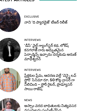
EXCLUSIVE
నాని ‘ది ప్యారడైజ్’ టీజర్‌ రిలీజ్
INTERVIEWS
‘డీసీ’ వైల్డ్ గ్యాంగ్‌స్టర్ కథ, లోకేష్
కనగరాజ్ గారు అద్భుతమైన
పెర్ఫార్మెన్స్ ఇచ్చారు: దర్శకుడు అరుణ్
మాథేశ్వరన్
INTERVIEWS
ప్రేక్షకుల ప్రేమ, ఆదరణ వల్లే ‘చెన్నై లవ్
స్టోరీ’ సినిమా రూ. 50 కోట్ల గ్రాసర్ గా
నిలిచింది – స్టోరీ రైటర్, ప్రొడ్యూసర్
సాయి రాజేష్
NEWS
అస్సాం వరద బాధితులకు నిత్యవసర
వస్తువులను పంపిణీ చేసిన