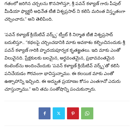
గతంలో జరిగిన చర్చలను కొనసాగిస్తూ, శ్రీ పవన్ కళ్యాణ్ గారు పీపుల్
మీడియా ఫ్యాక్టరీ అధినేత టీజీ విశ్వప్రసాద్ ని కలిసి మరింత విస్తృతంగా
చర్చించారు.” అని తెలిపింది.
‘పవన్ కళ్యాణ్ క్రియేటివ్ వర్క్స్’ ట్వీట్ కి నిర్మాత టీజీ విశ్వప్రసాద్
బదులిస్తూ.. “కథలపై చర్చించడానికి మాకు అవకాశం కల్పించినందుకు శ్రీ
పవన్ కళ్యాణ్ గారికి హృదయపూర్వక కృతజ్ఞతలు. ఇది మాకు ఎంతో
విలువైనది. ప్రేక్షకులకు బలమైన, అర్థవంతమైన, ప్రభావవంతమైన
కంటెంట్‌ను అందించేందుకు ‘పవన్ కళ్యాణ్ క్రియేటివ్ వర్క్స్’తో కలిసి
పనిచేయడం గౌరవంగా భావిస్తున్నాము. ఈ కలయిక మాకు ఎంతో
ఉత్సాహాన్ని ఇచ్చింది. ఈ అద్భుత ప్రయాణం కోసం ఎంతగానో ఎదురు
చూస్తున్నాము.” అని తమ సంతోషాన్ని పంచుకున్నారు.