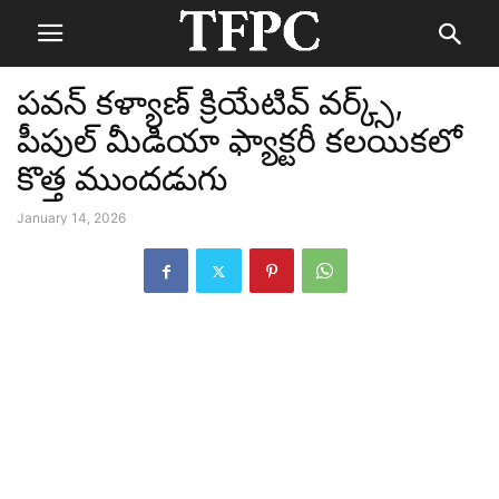
పవన్ కళ్యాణ్ క్రియేటివ్ వర్క్స్,
పీపుల్ మీడియా ఫ్యాక్టరీ కలయికలో
కొత్త ముందడుగు
January 14, 2026