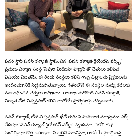
పవర్ స్టార్ పవన్ కళ్యాణ్ స్థాపించిన ‘పవన్ కళ్యాణ్ క్రియేటివ్ వర్క్స్’,
ప్రముఖ నిర్మాణ సంస్థ ‘పీపుల్ మీడియా ఫ్యాక్టరీ’తో చేతులు కలిపిన
విషయం విదితమే. ఈ రెండు సంస్థలు కలిసి గొప్ప చిత్రాలను ప్రేక్షకులను
అందించడానికి సిద్ధమవుతున్నాయి. గతంలోనే ఈ సంస్థల మధ్య కథలకు
సంబంధించిన చర్చలు జరిగాయి. తాజాగా మరోసారి పవన్ కళ్యాణ్,
నిర్మాత టీజీ విశ్వప్రసాద్ కలిసి రాబోయే ప్రాజెక్టులపై చర్చించారు.
పవన్ కళ్యాణ్, టీజీ విశ్వప్రసాద్ భేటీ గురించి సామాజిక మాధ్యమం ఎక్స్
వేదికగా ‘పవన్ కళ్యాణ్ క్రియేటివ్ వర్క్స్’ స్పందిస్తూ.. “భోగి శుభ
సందర్భంగా కొత్త ఆరంభాల స్ఫూర్తిని సూచిస్తూ, రాబోయే ప్రాజెక్టులపై