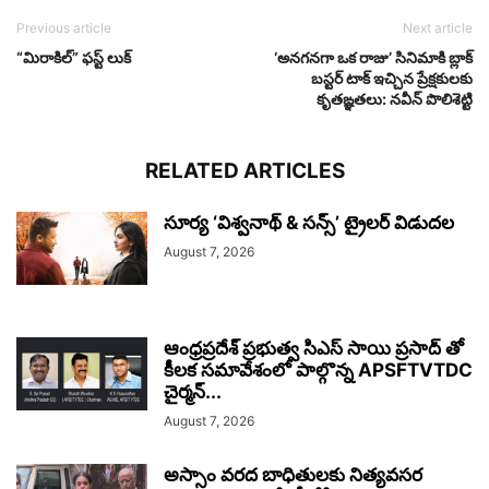
Previous article
Next article
“మిరాకిల్” ఫస్ట్ లుక్
‘అనగనగా ఒక రాజు’ సినిమాకి బ్లాక్
బస్టర్ టాక్ ఇచ్చిన ప్రేక్షకులకు
కృతఙ్ఞతలు: నవీన్‌ పొలిశెట్టి
RELATED ARTICLES
సూర్య ‘విశ్వనాథ్ & సన్స్’ ట్రైలర్ విడుదల
August 7, 2026
ఆంధ్రప్రదేశ్ ప్రభుత్వ సిఎస్ సాయి ప్రసాద్ తో
కీలక సమావేశంలో పాల్గొన్న APSFTVTDC
చైర్మన్...
August 7, 2026
అస్సాం వరద బాధితులకు నిత్యవసర