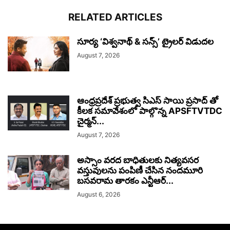
RELATED ARTICLES
సూర్య ‘విశ్వనాథ్ & సన్స్’ ట్రైలర్ విడుదల
August 7, 2026
ఆంధ్రప్రదేశ్ ప్రభుత్వ సిఎస్ సాయి ప్రసాద్ తో
కీలక సమావేశంలో పాల్గొన్న APSFTVTDC
చైర్మన్...
August 7, 2026
అస్సాం వరద బాధితులకు నిత్యవసర
వస్తువులను పంపిణీ చేసిన నందమూరి
బసవరామ తారకం ఎన్టీఆర్...
August 6, 2026