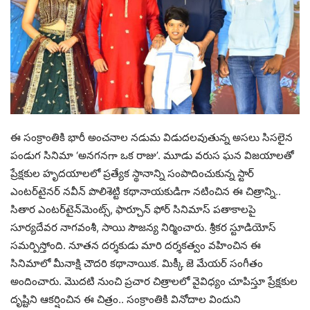
ఈ సంక్రాంతికి భారీ అంచనాల నడుమ విడుదలవుతున్న అసలు సిసలైన
పండుగ సినిమా ‘అనగనగా ఒక రాజు’. మూడు వరుస ఘన విజయాలతో
ప్రేక్షకుల హృదయాలలో ప్రత్యేక స్థానాన్ని సంపాదించుకున్న స్టార్
ఎంటర్‌టైనర్ నవీన్‌ పొలిశెట్టి కథానాయకుడిగా నటించిన ఈ చిత్రాన్ని..
సితార ఎంటర్‌టైన్‌మెంట్స్, ఫార్చూన్ ఫోర్ సినిమాస్ పతాకాలపై
సూర్యదేవర నాగవంశీ, సాయి సౌజన్య నిర్మించారు. శ్రీకర స్టూడియోస్
సమర్పిస్తోంది. నూతన దర్శకుడు మారి దర్శకత్వం వహించిన ఈ
సినిమాలో మీనాక్షి చౌదరి కథానాయిక. మిక్కీ జె మేయర్ సంగీతం
అందించారు. మొదటి నుంచి ప్రచార చిత్రాలలో వైవిధ్యం చూపిస్తూ ప్రేక్షకుల
దృష్టిని ఆకర్షించిన ఈ చిత్రం.. సంక్రాంతికి వినోదాల విందుని