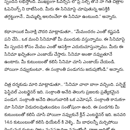
స్పందన లభిస్తోంది. ముఖ్యంగా ఓవర్సీస్ లో ప్రీ సేల్స్ తోనే నా గత చిత్రాల
ఓపెనింగ్స్ ని దాటేసింది. మీరు ఈ సినిమాపై చూపుతున్న ఆసక్తికి
తగ్గట్టుగానే.. మిమ్మల్ని అలరించేలా ఈ సినిమా ఉంటుంది.” అన్నారు.
కథానాయిక మీనాక్షి చౌదరి మాట్లాడుతూ.. “మేమందరం ఎంతో కష్టపడి
పని చేసి.. ఒక మంచి సినిమాతో మీ ముందుకు వస్తున్నాము. ఈ సినిమాపై
మీ స్పందన కోసం మేము ఎంతో ఆసక్తిగా ఎదురుచూస్తున్నాము. మీరు ఈ
సినిమా ఖచ్చితంగా ఎంజాయ్ చేస్తారు. సినిమా అంతా నవ్వుతూనే
ఉంటారు. మీ కుటుంబంతో కలిసి సినిమా చూసి ఎంజాయ్ చేయండి.
హాయిగా నవ్వుకుంటూ.. ఈ సంక్రాంతి పండుగను జరుపుకోండి.” అన్నారు.
చిత్ర దర్శకుడు మారి మాట్లాడుతూ.. “సినిమా చాలా బాగా వచ్చింది. పర్ఫెక్ట్
ఫెస్టివల్ ఎంటర్టైనర్ ఇది. సంక్రాంతి అనేది తెలుగు ప్రజలకు ప్రత్యేకమైన
పండుగ. సంక్రాంతి అనేది తెలుగువారికి ఒక ఎమోషన్. సంక్రాంతి కానుకగా
మా సినిమా విడుదలవుతుండటం సంతోషంగా ఉంది. ఈ పండగకు మీ
కుటుంబంతో కలిసి చూసి హాయిగా నవ్వుకునే క్లీన్ ఎంటర్టైనర్ ఇది. జనవరి
14న కుటుంబంతో కలిసి థియేటర్ కి వెళ్ళి.. మీ బాధలన్నీ మర్చిపోయి
రెండున్నర గంటల పాటు మనస్ఫూర్తిగా నవ్వుకోండి. రాజు గారితో ఈ