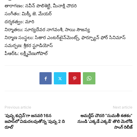
తారాగణం: నవీన్‌ పొలిశెట్టి, మీనాక్షి చౌదరి
సంగీతం: మిక్కీ జె. మేయర్
దర్శకత్వం: మారి
నిర్మాతలు: సూర్యదేవర నాగవంశీ, సాయి సౌజన్య
నిర్మాణ సంస్థలు: సితార ఎంటర్‌టైన్‌మెంట్స్, ఫార్చ్యూన్ ఫోర్ సినిమాస్
సమర్పణ: శ్రీకర స్టూడియోస్
పీఆర్ఓ: లక్ష్మీవేణుగోపాల్
Previous article
Next article
‘పుష్ప కున్రిన్’గా జనవరి 16న
అమర్దీప్ చౌదరి “సుమతీ శతకం”
జపాన్‌లో విడుద‌ల‌వుతోన్న ‘పుష్ప 2 ది
నుండి ‘ఎక్కడే ఎక్కడే’ తొలి మెలోడి
రూల్‌’
సాంగ్ రిలీజ్