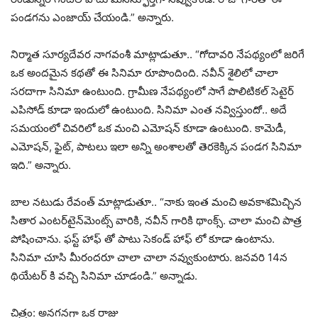
పండగను ఎంజాయ్ చేయండి.” అన్నారు.
నిర్మాత సూర్యదేవర నాగవంశీ మాట్లాడుతూ.. “గోదావరి నేపథ్యంలో జరిగే
ఒక అందమైన కథతో ఈ సినిమా రూపొందింది. నవీన్ శైలిలో చాలా
సరదాగా సినిమా ఉంటుంది. గ్రామీణ నేపథ్యంలో సాగే పొలిటికల్ సెటైర్
ఎపిసోడ్ కూడా ఇందులో ఉంటుంది. సినిమా ఎంత నవ్విస్తుందో.. అదే
సమయంలో చివరిలో ఒక మంచి ఎమోషన్ కూడా ఉంటుంది. కామెడీ,
ఎమోషన్, ఫైట్, పాటలు ఇలా అన్ని అంశాలతో తెరకెక్కిన పండగ సినిమా
ఇది.” అన్నారు.
బాల నటుడు రేవంత్ మాట్లాడుతూ.. “నాకు ఇంత మంచి అవకాశమిచ్చిన
సితార ఎంటర్‌టైన్‌మెంట్స్ వారికి, నవీన్ గారికి థాంక్స్. చాలా మంచి పాత్ర
పోషించాను. ఫస్ట్ హాఫ్ తో పాటు సెకండ్ హాఫ్ లో కూడా ఉంటాను.
సినిమా చూసి మీరందరూ చాలా చాలా నవ్వుకుంటారు. జనవరి 14న
థియేటర్ కి వచ్చి సినిమా చూడండి.” అన్నాడు.
చిత్రం: అనగనగా ఒక రాజు