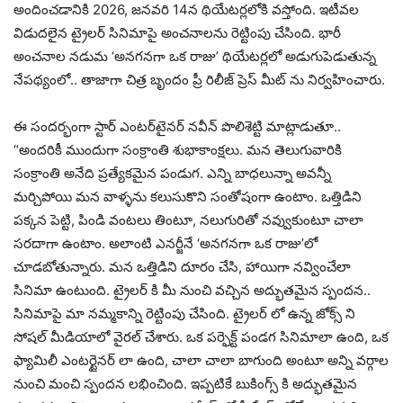
అందించడానికి 2026, జనవరి 14న థియేటర్లలోకి వస్తోంది. ఇటీవల
విడుదలైన ట్రైలర్ సినిమాపై అంచనాలను రెట్టింపు చేసింది. భారీ
అంచనాల నడుమ ‘అనగనగా ఒక రాజు’ థియేటర్లలో అడుగుపెడుతున్న
నేపథ్యంలో.. తాజాగా చిత్ర బృందం ప్రీ రిలీజ్ ప్రెస్ మీట్ ను నిర్వహించారు.
ఈ సందర్భంగా స్టార్ ఎంటర్‌టైనర్ నవీన్‌ పొలిశెట్టి మాట్లాడుతూ..
“అందరికీ ముందుగా సంక్రాంతి శుభాకాంక్షలు. మన తెలుగువారికి
సంక్రాంతి అనేది ప్రత్యేకమైన పండుగ. ఎన్ని బాధలున్నా అవన్నీ
మర్చిపోయి మన వాళ్ళను కలుసుకొని సంతోషంగా ఉంటాం. ఒత్తిడిని
పక్కన పెట్టి, పిండి వంటలు తింటూ, నలుగురితో నవ్వుకుంటూ చాలా
సరదాగా ఉంటాం. అలాంటి ఎనర్జీనే ‘అనగనగా ఒక రాజు’లో
చూడబోతున్నారు. మన ఒత్తిడిని దూరం చేసి, హాయిగా నవ్వించేలా
సినిమా ఉంటుంది. ట్రైలర్ కి మీ నుంచి వచ్చిన అద్భుతమైన స్పందన..
సినిమాపై మా నమ్మకాన్ని రెట్టింపు చేసింది. ట్రైలర్ లో ఉన్న జోక్స్ ని
సోషల్ మీడియాలో వైరల్ చేశారు. ఒక పర్ఫెక్ట్ పండగ సినిమాలా ఉంది, ఒక
ఫ్యామిలీ ఎంటర్టైనర్ లా ఉంది, చాలా చాలా బాగుంది అంటూ అన్ని వర్గాల
నుంచి మంచి స్పందన లభించింది. ఇప్పటికే బుకింగ్స్ కి అద్భుతమైన