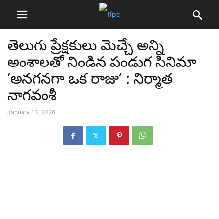
తెలుగు ప్రేక్షకులు మెచ్చే అన్ని
అంశాలతో నిండిన పండుగ సినిమా
‘అనగనగా ఒక రాజు’ : నిర్మాత
నాగవంశీ
January 13, 2026