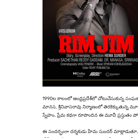
1990ల కాలంలో ఆంధ్రప్రదేశ్‌లో చోటుచేసుకున్న సంఘట
మానస, శ్రీనివాసరావు నిర్మాణంలో తెర‌కెక్కుతున్న మూవీ
స్నేహం, ప్రేమ కథగా రూపొందిన ఈ మూవీ ప్రస్తుతం పోస్ట్‌
ఈ సందర్భంగా దర్శకుడు హేమ సుందర్ మాట్లాడుతూ, స