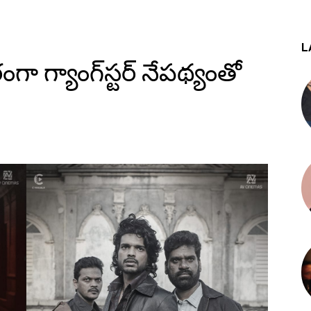
L
గ్యాంగ్‌స్టర్ నేపథ్యంతో