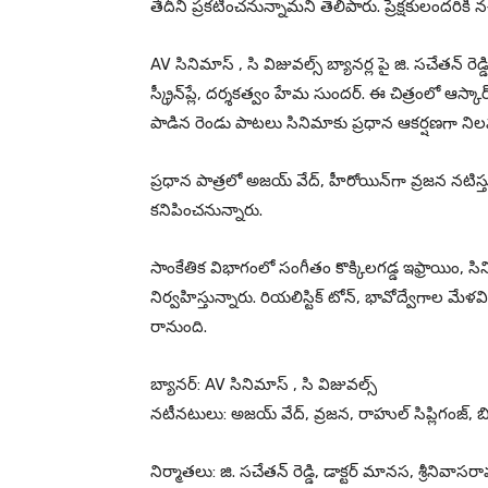
తేదీని ప్రకటించనున్నామని తెలిపారు. ప్రేక్షకులందరికీ న
AV సినిమాస్ , సి విజువల్స్ బ్యానర్ల పై జి. సచేతన్ రెడ్డి
స్క్రీన్‌ప్లే, దర్శకత్వం హేమ సుందర్. ఈ చిత్రంలో ఆస్
పాడిన రెండు పాటలు సినిమాకు ప్రధాన ఆకర్షణగా ని
ప్రధాన పాత్రలో అజయ్ వేద్, హీరోయిన్‌గా వ్రజన నటిస్తున
కనిపించనున్నారు.
సాంకేతిక విభాగంలో సంగీతం కొక్కిలగడ్డ ఇఫ్రాయిం, స
నిర్వహిస్తున్నారు. రియలిస్టిక్ టోన్, భావోద్వేగాల మేళ
రానుంది.
బ్యానర్‌: AV సినిమాస్ , సి విజువల్స్
న‌టీన‌టులు: అజయ్ వేద్, వ్రజన, రాహుల్ సిప్లిగంజ్, బిత్
నిర్మాత‌లు: జి. సచేతన్ రెడ్డి, డాక్టర్ మానస, శ్రీనివాసరా