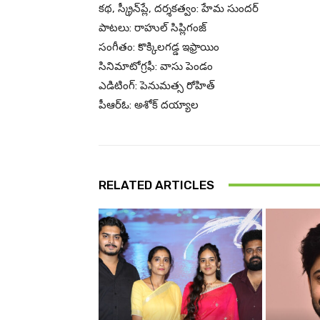
కథ, స్క్రీన్‌ప్లే, దర్శకత్వం: హేమ సుందర్
పాట‌లు: రాహుల్ సిప్లిగంజ్
సంగీతం: కొక్కిలగడ్డ ఇఫ్రాయిం
సినిమాటోగ్రఫీ: వాసు పెండం
ఎడిటింగ్: పెనుమత్స రోహిత్
పీఆర్ఓ: అశోక్ ద‌య్యాల‌
RELATED ARTICLES