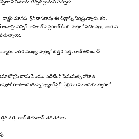
చ్చేలా సినిమాను తీర్చిదిద్దామని చెప్పారు.
, డాక్టర్ మానస, శ్రీనివాసరావు ఈ చిత్రాన్ని నిర్మిస్తున్నారు. కథ,
కార్ అవార్డు విన్నర్ రాహుల్ సిప్లిగంజ్ కీలక పాత్రలో నటించగా, ఆయన
లవనున్నాయి.
్నారు. ఇతర ముఖ్య పాత్రల్లో బిత్తిరి సత్తి, రాజ్ తిరందాస్
ినిమాటోగ్రఫీ వాసు పెండం, ఎడిటింగ్ పెనుమత్స రోహిత్
వింపుతో రూపొందుతున్న ‘గ్యాంగ్‌స్టర్’ ప్రేక్షకుల ముందుకు త్వరలో
తిరి సత్తి, రాజ్ తిరందాస్ త‌దిత‌రులు.
వు.