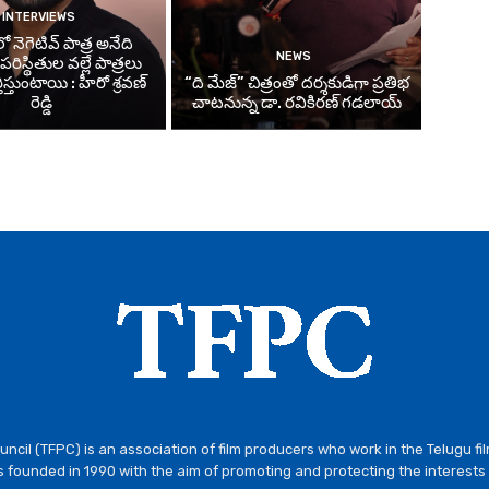
INTERVIEWS
 నెగెటివ్ పాత్ర అనేది
NEWS
ిస్థితుల వల్లే పాత్రలు
తిస్తుంటాయి : హీరో శ్రవణ్
“ది మేజ్” చిత్రంతో దర్శకుడిగా ప్రతిభ
రెడ్డి
చాటనున్న డా. రవికిరణ్ గడలాయ్
ncil (TFPC) is an association of film producers who work in the Telugu fi
 founded in 1990 with the aim of promoting and protecting the interests 