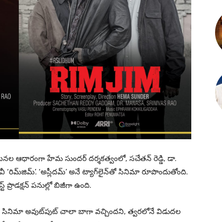
నల ఆధారంగా హేమ సుందర్ ద‌ర్శ‌క‌త్వంలో, సచేతన్ రెడ్డి, డా.
 ‘రిమ్‌జిమ్’. ‘అస్లీదమ్’ అనే ట్యాగ్‌లైన్‌తో సినిమా రూపొందుతోంది.
 ప్రొడక్షన్ పనుల్లో బిజీగా ఉంది.
ినిమా అవుట్‌పుట్ చాలా బాగా వచ్చిందని, త్వరలోనే విడుదల