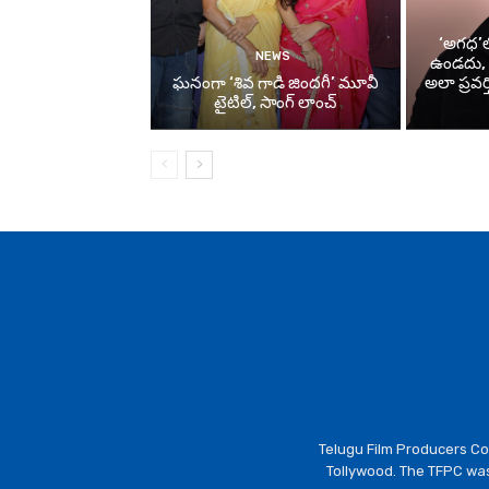
‘అగధ’లో
NEWS
ఉండదు, పర
ఘనంగా ‘శివ గాడి జింద‌గీ’ మూవీ
అలా ప్రవర్
టైటిల్, సాంగ్ లాంచ్
Telugu Film Producers Cou
Tollywood. The TFPC was