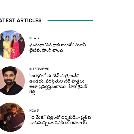
ATEST ARTICLES
NEWS
ఘనంగా ‘శివ గాడి జింద‌గీ’ మూవీ
టైటిల్, సాంగ్ లాంచ్
INTERVIEWS
‘అగధ’లో నెగెటివ్ పాత్ర అనేది
ఉండదు, పరిస్థితుల వల్లే పాత్రలు
అలా ప్రవర్తిస్తుంటాయి : హీరో శ్రవణ్
రెడ్డి
NEWS
“ది మేజ్” చిత్రంతో దర్శకుడిగా ప్రతిభ
చాటనున్న డా. రవికిరణ్ గడలాయ్