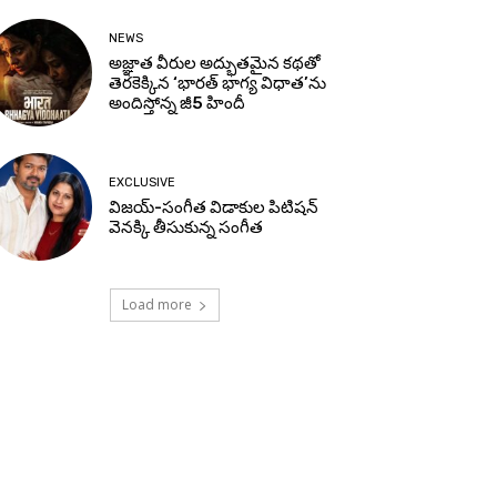
NEWS
అజ్ఞాత వీరుల అద్భుతమైన కథతో
తెరకెక్కిన ‘భారత్ భాగ్య విధాత’ను
అందిస్తోన్న జీ5 హిందీ
EXCLUSIVE
విజయ్-సంగీత విడాకుల పిటిషన్
వెనక్కి తీసుకున్న సంగీత
Load more