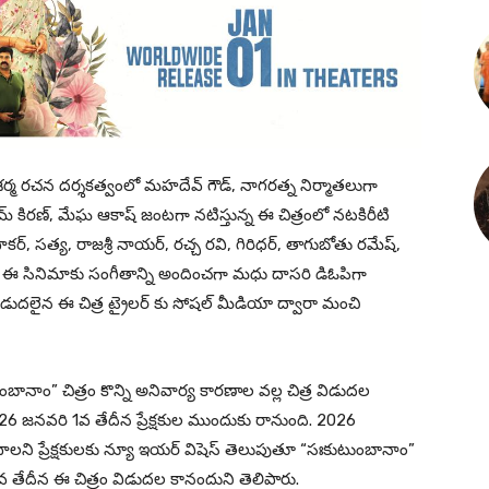
 శర్మ రచన దర్శకత్వంలో మహదేవ్ గౌడ్, నాగరత్న నిర్మాతలుగా
ామ్ కిరణ్, మేఘ ఆకాష్ జంటగా నటిస్తున్న ఈ చిత్రంలో నటకిరీటి
ధాకర్, సత్య, రాజశ్రీ నాయర్, రచ్చ రవి, గిరిధర్, తాగుబోతు రమేష్,
ర్మ ఈ సినిమాకు సంగీతాన్ని అందించగా మధు దాసరి డిఓపిగా
 విడుదలైన ఈ చిత్ర ట్రైలర్ కు సోషల్ మీడియా ద్వారా మంచి
టుంబానాం” చిత్రం కొన్ని అనివార్య కారణాల వల్ల చిత్ర విడుదల
 జనవరి 1వ తేదీన ప్రేక్షకుల ముందుకు రానుంది. 2026
ని ప్రేక్షకులకు న్యూ ఇయర్ విషెస్ తెలుపుతూ “సఃకుటుంబానాం”
తేదీన ఈ చిత్రం విడుదల కానందుని తెలిపారు.