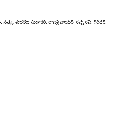
ం, సత్య, శుభలేఖ సుధాకర్, రాజశ్రీ నాయర్, రచ్చ రవి, గిరిధర్,