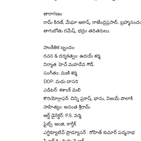
తారాగణం:
రామ్ కిరణ్, మేఘా ఆకాష్, రాజేంద్రప్రసాద్, బ్రహ్మానంద
తాగుబోతు రమేష్, భద్రం తదితరులు.
సాంకేతిక బృందం:
రచన & దర్శకత్వం: ఉదయ్ శర్మ
నిర్మాత: హెచ్ మహదేవ గౌడ్
సంగీతం: మణి శర్మ
DOP: మధు దాసరి
ఎడిటర్: శశాంక్ మలి
కొరియోగ్రాఫర్: చిన్ని ప్రకాష్, భాను, విజయ్ పొలాకి
సాహిత్యం: అనంత శ్రీరామ్
ఆర్ట్ డైరెక్టర్: P.S. వర్మ
ఫైట్స్: అంజి, కార్తీక్
ఎగ్జిక్యూటివ్ ప్రొడ్యూసర్ : రోహిత్ కుమార్ పద్మనాభ