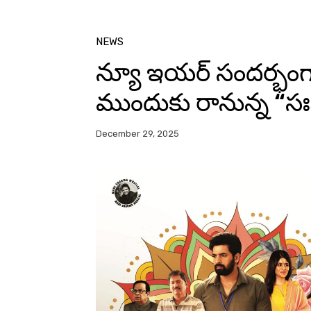
NEWS
న్యూ ఇయర్ సందర్భంగా 
ముందుకు రానున్న “సః
December 29, 2025