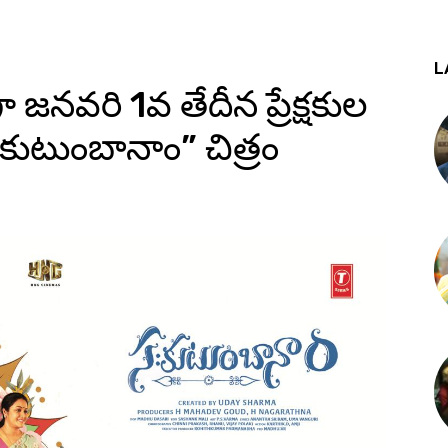
L
జనవరి 1వ తేదీన ప్రేక్షకుల
కుటుంబానాం” చిత్రం