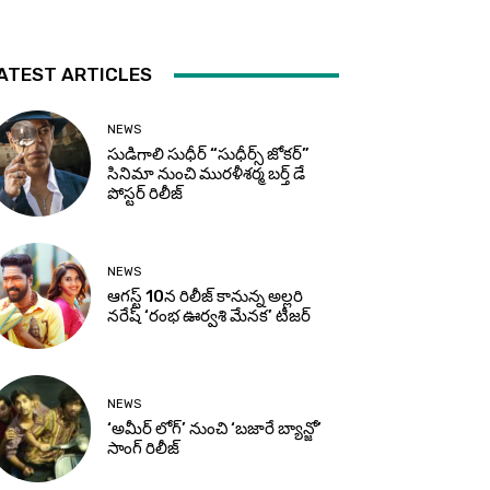
ATEST ARTICLES
NEWS
సుడిగాలి సుధీర్ “సుధీర్స్ జోకర్”
సినిమా నుంచి మురళీశర్మ బర్త్ డే
పోస్టర్ రిలీజ్
NEWS
ఆగస్ట్ 10న రిలీజ్ కానున్న అల్లరి
నరేష్ ‘రంభ ఊర్వశి మేనక’ టీజర్
NEWS
‘అమీర్ లోగ్’ నుంచి ‘బజారే బ్యాన్జో’
సాంగ్ రిలీజ్