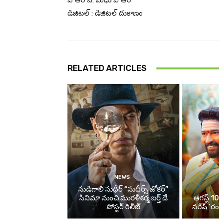
పి ఆర్ ఓ: మధు వి ఆర్
డిజిటల్ : డిజిటల్ దుకాణం
RELATED ARTICLES
NEWS
సుడిగాలి సుధీర్ “సుధీర్స్ జోకర్”
సినిమా నుంచి మురళీశర్మ బర్త్ డే
ఆగస్ట్ 10
పోస్టర్ రిలీజ్
నరేష్ ‘ర