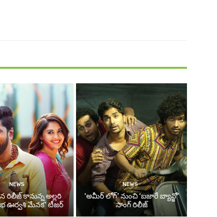
NEWS
NEWS
న రిలీజ్ కానున్న అల్లరి
‘అమీర్ లోగ్’ నుంచి ‘బజారే బ్యాన్జో’
ంభ ఊర్వశి మేనక’ టీజర్
సాంగ్ రిలీజ్