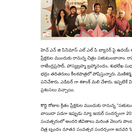
హెచ్ ఎన్ జి సినిమాస్ ఎల్ ఎల్ పి బ్యానర్ పై ఉదయ్
ప్రేక్షకుల ముందుకు రానున్న చిత్రం సఃకుటుంబానాం. ర
రాజేంద్రప్రసాద్, హాస్యబ్రహ్మ బ్రహ్మానందం, శుభలేఖ సు
భద్రం తదితరులు కీలకపాత్రలో పోషిస్తున్నారు. మణిశ
పనిచేశారు. ఎడిటర్ గా శశాంక్ మలి చేశారు. ఇప్పటికే
ప్రశంసలు వచ్చాయి.
కొద్ది రోజుల క్రితం ప్రేక్షకుల ముందుకు రానున్న “సఃకు
వాయిదా పడగా ఇప్పుడు న్యూ ఇయర్ సందర్భంగా 2026
సంవత్సరంలో అందరి జీవితాలు మరింత వెలుగు పొందాల
చిత్ర బృందం నూతన సంవత్సర సందర్భంగా జనవరి 1వ 