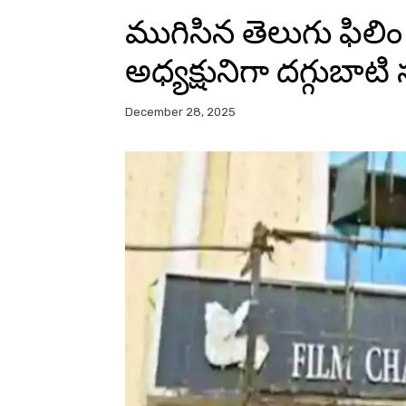
ముగిసిన తెలుగు ఫిలిం
అధ్యక్షునిగా దగ్గుబాటి
December 28, 2025