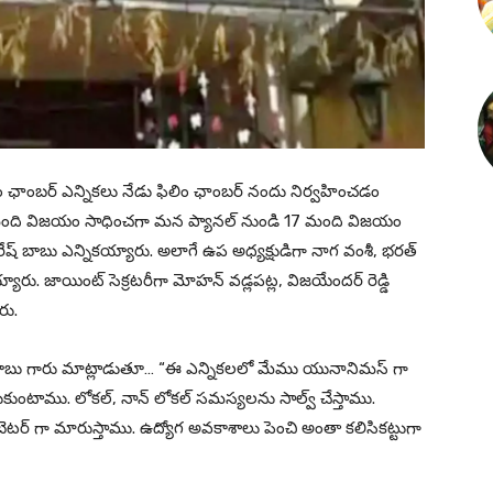
ం ఛాంబర్ ఎన్నికలు నేడు ఫిలిం ఛాంబర్ నందు నిర్వహించడం
డి 31 మంది విజయం సాధించగా మన ప్యానల్ నుండి 17 మంది విజయం
రేష్ బాబు ఎన్నికయ్యారు. అలాగే ఉప అధ్యక్షుడిగా నాగ వంశీ, భరత్
య్యారు. జాయింట్ సెక్రటరీగా మోహన్ వడ్లపట్ల, విజయేందర్ రెడ్డి
రు.
 బాబు గారు మాట్లాడుతూ… “ఈ ఎన్నికలలో మేము యునానిమస్ గా
కుంటాము. లోకల్, నాన్ లోకల్ సమస్యలను సాల్వ్ చేస్తాము.
త బెటర్ గా మారుస్తాము. ఉద్యోగ అవకాశాలు పెంచి అంతా కలిసికట్టుగా