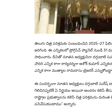
తెలుగు చిత్ర పరిశ్రమకు సంబంధించిన 2025–27 ఫిలి
జరిగింది. ఈ ఎన్నికలలో ప్రోగ్రెసివ్ ప్యానెల్ నుం
సాధించారు. దీనితో నూతన అధ్యక్షునిగా దగ్గుబాటి సు
చౌదరి ఎన్నిక కాగా కార్యదర్శిగా అశోక్ కుమార్ ఎన్నిక
ఎన్నిక కాగా ముత్యాల రామదాసు ట్రెజరర్ ఎన్నుకోబడ్డా
ఈ సందర్భంగా నూతన అధ్యక్షులు దగ్గుబాటి సురేష్
గెలిచినప్పటికీ ఏ నిర్ణయం అయినా అందరం కలిసే తీసు
రాష్ట్రాల ప్రభుత్వాలను కలిసి చిత్ర పరిశ్రమను మరిం
పనిచేసుకుంటాము” అన్నారు.