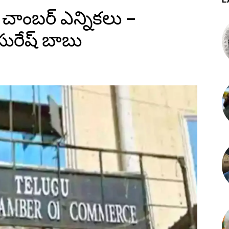
 చాంబర్ ఎన్నికలు –
 సురేష్ బాబు