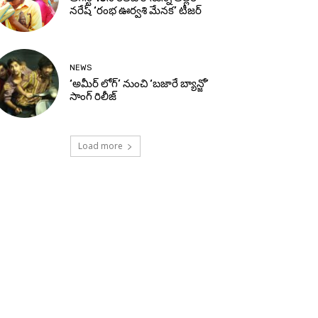
నరేష్ ‘రంభ ఊర్వశి మేనక’ టీజర్
NEWS
‘అమీర్ లోగ్’ నుంచి ‘బజారే బ్యాన్జో’
సాంగ్ రిలీజ్
Load more