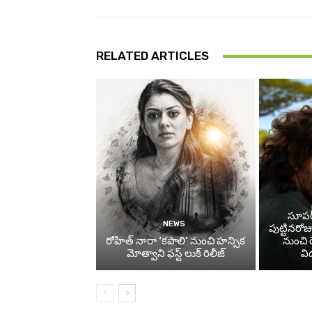
RELATED ARTICLES
సూప‌ర
NEWS
పుట్టినరో
రోహిత్ నారా ‘కపాలి’ నుంచి హన్సిక
నుంచి రె
మోత్వాని ఫస్ట్ లుక్ రిలీజ్
వి