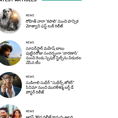
NEWS
రోహిత్ నారా ‘కపాలి’ నుంచి హన్సిక
మోత్వాని ఫస్ట్ లుక్ రిలీజ్
NEWS
సూప‌ర్‌స్టార్ మహేష్ బాబు
పుట్టినరోజు సందర్భంగా ‘వారణాసి’
నుంచి రెండు స్పెషల్ స్టిల్స్‌ను విడుదల
చేసిన టీం
NEWS
సుడిగాలి సుధీర్ “సుధీర్స్ జోకర్”
సినిమా నుంచి మురళీశర్మ బర్త్ డే
పోస్టర్ రిలీజ్
NEWS
ఆగస్ట్ 10న రిలీజ్ కానున్న అల్లరి