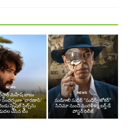
NEWS
NEWS
్‌స్టార్ మహేష్ బాబు
జు సందర్భంగా ‘వారణాసి’
సుడిగాలి సుధీర్ “సుధీర్స్ జోకర్”
ండు స్పెషల్ స్టిల్స్‌ను
సినిమా నుంచి మురళీశర్మ బర్త్ డే
డుదల చేసిన టీం
పోస్టర్ రిలీజ్