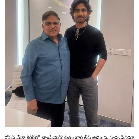
రోషన్ మేకా కెరీర్‌లో ‘చాంపియన్’ చిత్రం భారీ లీప్ తెచ్చింది. స్వప్న సినిమా