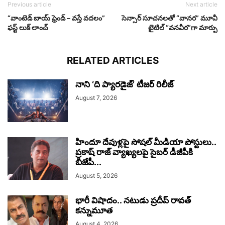
Previous article
Next article
“వాంటెడ్ బాయ్ ఫ్రెండ్ – వస్తే వదలం”
సెన్సార్ సూచనలతో “వానర” మూవీ
ఫస్ట్ లుక్ లాంచ్
టైటిల్ “వనవీర”గా మార్పు
RELATED ARTICLES
నాని ‘ది ప్యారడైజ్’ టీజర్‌ రిలీజ్
August 7, 2026
హిందూ దేవుళ్లపై సోషల్ మీడియా పోస్టులు..
ప్రకాష్ రాజ్ వ్యాఖ్యలపై సైబర్ డీజీపీకి
బీజేపీ...
August 5, 2026
భారీ విషాదం.. నటుడు ప్రదీప్ రావత్
కన్నుమూత
August 4, 2026