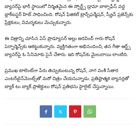
బ్యానర్‌పై భారీ స్థాయిలో నిర్మితమైన ఈ స్పోర్ట్స్ డ్రామా బాక్సాఫీస్ వద్ద
బ్లాక్‌బస్టర్ హిట్ సాధించింది. రోషన్ ఫిజికల్ ట్రాన్స్‌ఫర్మేషన్, స్క్రీన్ ప్రజెన్స్‌కు
ప్రేక్షకులు, విమర్శకులు మెచ్చుకున్నారు.
ఈ చిత్రాన్ని చూసిన ఏస్ ప్రొడ్యూసర్ అల్లు అరవింద్ గారు రోషన్
పెర్ఫార్మెన్స్‌కు ఆకట్టుకున్నారు. వ్యక్తిగతంగా అభినందించి, తన గీతా ఆర్ట్స్
బ్యానర్‌పై ఓ సినిమాకు సైన్ చేశారు. ఇది రోషన్‌కు మైలురాయి లాంటిది.
ప్రముఖ టాలెంట్‌గా పేరు తెచ్చుకుంటున్న రోషన్, నాగ వంశీ సితార
ఎంటర్‌టైన్‌మెంట్స్‌తో మరో చిత్రం చేయనున్నాడు. ప్రతిష్ఠాత్మక బ్యానర్లతో
బ్యాక్ టు బ్యాక్ ప్రాజెక్టులు రోషన్ ప్రతిభను హైలైట్ చేస్తున్నాయి.