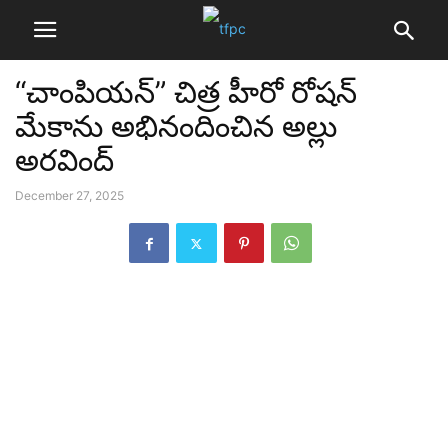
“చాంపియన్” చిత్ర హీరో రోషన్
మేకాను అభినందించిన అల్లు
అరవింద్
December 27, 2025