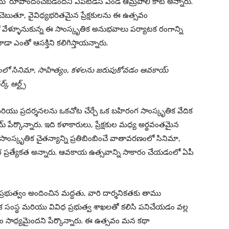
య’ రూపొందించబడిందని ఏపీటీడీసీ ఎండీ ఆమ్రపాలి కాట అన్నారు.
టిచెబుతూ, వైవిధ్యభరితమైన ప్రేక్షకులను ఈ ఉత్సవం
్లో వేళ్ళూనుకున్న ఈ సాంస్కృతిక అనుభవాలు పర్యాటక రంగాన్ని
డా ఎంతో ఆసక్తిని కలిగిస్తాయన్నారు.
వరణంలో సినిమా, సాహిత్యం, కళలను జరుపుకోవడం ఆవకాయ్
క్ ఆర్ట్స్
ు ప్రదర్శనలను ఒకచోట చేర్చే ఒక బహిరంగ సాంస్కృతిక వేదిక
రాయ్ పేర్కొన్నారు. ఇది కళాకారులు, ప్రేక్షకుల మధ్య అర్థవంతమైన
 సాంస్కృతిక చైతన్యాన్ని ప్రతిబింబించే వాతావరణంలో సినిమా,
రత్యేకత అన్నారు. ఆవకాయ ఉత్సవాన్ని సాకారం చేయడంలో ఏపీ
్రభుత్వం అందించిన మద్దతు, వారి దార్శనికతకు తాము
్యాటక సంస్థ మరియు వివిధ ప్రభుత్వ శాఖలతో కలిసి పనిచేయడం వల్ల
ం సాధ్యమైందని పేర్కొన్నారు. ఈ ఉత్సవం మన కథా