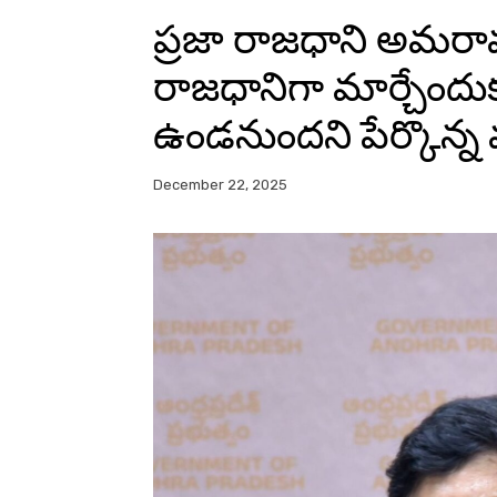
ప్రజా రాజధాని అమరావ
రాజధానిగా మార్చేందుకు
ఉండనుందని పేర్కొన్న మం
December 22, 2025