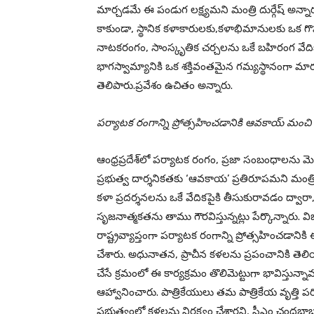
మార్చడమే ఈ పండుగ లక్ష్యమని మంత్రి దుర్గేష్ అన్నారు
కాకుండా, స్థానిక కళాకారులకు,కళాభిమానులకు ఒక గొప్
నాటకరంగం, సాంస్కృతిక చర్చలను ఒకే బహిరంగ వేదికపైకి 
భాగస్వామ్యానికి ఒక శక్తివంతమైన గమ్యస్థానంగా మార్చడ
తెలిపారు.ప్రవేశం ఉచితం అన్నారు.
పర్యాటక రంగాన్ని ప్రోత్సహించడానికి ఆవకాయ్ మంచి వే
ఆంధ్రప్రదేశ్‌లో పర్యాటక రంగం, ప్రజా సంబంధాలను 
ప్రభుత్వ దార్శనికతకు ‘ఆవకాయ’ ప్రతిరూపమని మంత్ర
కళా ప్రదర్శనలను ఒకే వేదికపైకి తీసుకురావడం ద్
సృజనాత్మకతను తాము గౌరవిస్తున్నట్లు పేర్కొన్నారు
రాష్ట్రవ్యాప్తంగా పర్యాటక రంగాన్ని ప్రోత్సహించ
చేశారు. అధునాతన, ప్రాచీన కళలను ప్రపంచానికి తె
చేసే క్రమంలో ఈ కార్యక్రమం తొలిమెట్టుగా భావిస్తున్న
ఆహ్వానించారు. పాత్రికేయులు తమ పాత్రికేయ వృత్తి
ప్రభుత్వంలో కళలను నిర్లక్ష్యం చేశారని, సీఎం చంద్