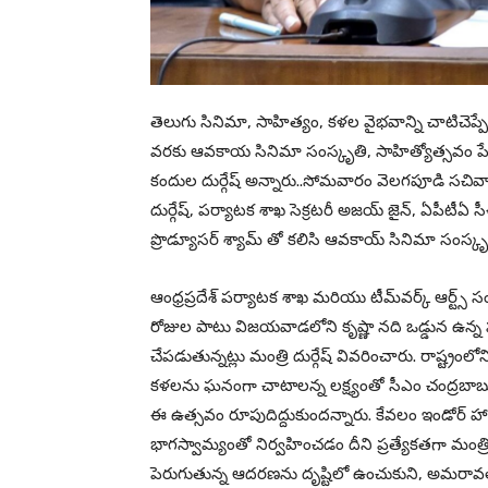
తెలుగు సినిమా, సాహిత్యం, కళల వైభవాన్ని చాటిచెప
వరకు ఆవకాయ సినిమా సంస్కృతి, సాహిత్యోత్సవం పేరి
కందుల దుర్గేష్ అన్నారు..సోమవారం వెలగపూడి సచివాల
దుర్గేష్, పర్యాటక శాఖ సెక్రటరీ అజయ్ జైన్, ఏపీటీఏ సీ
ప్రొడ్యూసర్ శ్యామ్ తో కలిసి ఆవకాయ్ సినిమా సంస్
ఆంధ్రప్రదేశ్ పర్యాటక శాఖ మరియు టీమ్‌వర్క్ ఆర్ట్
రోజుల పాటు విజయవాడలోని కృష్ణా నది ఒడ్డున ఉన్న ప
చేపడుతున్నట్లు మంత్రి దుర్గేష్ వివరించారు. రాష్ట్
కళలను ఘనంగా చాటాలన్న లక్ష్యంతో సీఎం చంద్రబాబు
ఈ ఉత్సవం రూపుదిద్దుకుందన్నారు. కేవలం ఇండోర్ హాల్స
భాగస్వామ్యంతో నిర్వహించడం దీని ప్రత్యేకతగా మంత్ర
పెరుగుతున్న ఆదరణను దృష్టిలో ఉంచుకుని, అమరావ