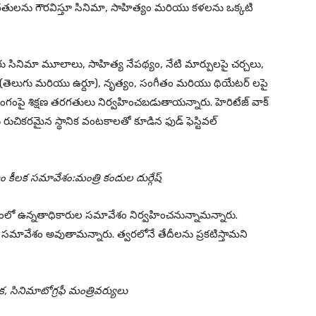
ులను గౌరవిస్తూ సినిమా, సాహిత్యం మరియు కళలను ఒక్కటి
 సినిమా మూలాలు, సాహిత్య నేపథ్యం, నేటి మార్పులపై చర్చలు,
 (తెలుగు మరియు ఉర్దూ), నృత్యం, సంగీతం మరియు థియేటర్ లపై
ంపై శిక్షణ తరగతులు నిర్వహించబడుతాయన్నారు. హెరిటేజ్ వాక్
రుచికరమైన స్థానిక వంటకాలతో కూడిన ఫుడ్ ఫెస్టివల్
ం కీలక సమావేశం:మంత్రి కందుల దుర్గేష్
లో ఉన్నతాధికారుల సమావేశం నిర్వహించనున్నామన్నారు.
సమావేశం అవుతామన్నారు. త్వరలోనే తేదీలను ప్రకటిస్తామని
ిక, సినిమాటోగ్రఫీ మంత్రివర్యులు