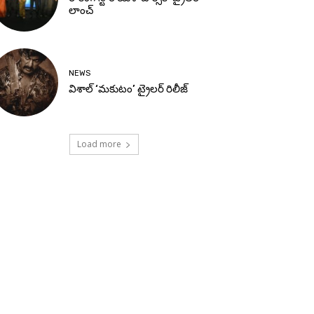
లాంచ్
NEWS
విశాల్ ‘మకుటం’ ట్రైలర్ రిలీజ్
Load more