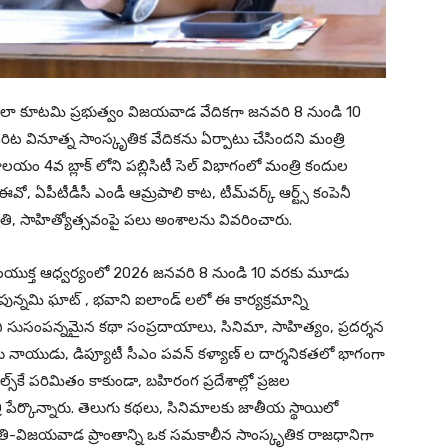
్పేలా కూటమి ప్రభుత్వం విజయవాడ వేదికగా జనవరి 8 నుండి 10
ట వినూత్న సాంస్కృతిక వేదికను ఏర్పాటు చేసిందని మంత్రి
యం 4వ బ్లాక్ లోని పబ్లిసిటీ సెల్ విభాగంలో మంత్రి కందుల
ఈవో, ఏపీటీడీసీ ఎండీ ఆమ్రపాలి కాట, టీమ్‌వర్క్ ఆర్ట్స్ కంపెనీ
కృతి, సాహిత్యోత్సవంపై పలు అంశాలను వివరించారు.
స్ సంయుక్త ఆధ్వర్యంలో 2026 జనవరి 8 నుండి 10 వరకు మూడు
ున్నమి ఘాట్ , భవాని ఐలాండ్ లలో ఈ కార్యక్రమాన్ని
రంలోని సుసంపన్నమైన కథా సంప్రదాయాలు, సినిమా, సాహిత్యం, ప్రదర్శన
 నాయుడు, డిప్యూటీ సీఎం పవన్ కళ్యాణ్ ల దార్శనికతలో భాగంగా
్‌కే పరిమితం కాకుండా, బహిరంగ ప్రదేశాల్లో ప్రజల
ి పేర్కొన్నారు. తెలుగు కథలు, సినిమాలకు జాతీయ స్థాయిలో
తి-విజయవాడ ప్రాంతాన్ని ఒక సమకాలీన సాంస్కృతిక రాజధానిగా