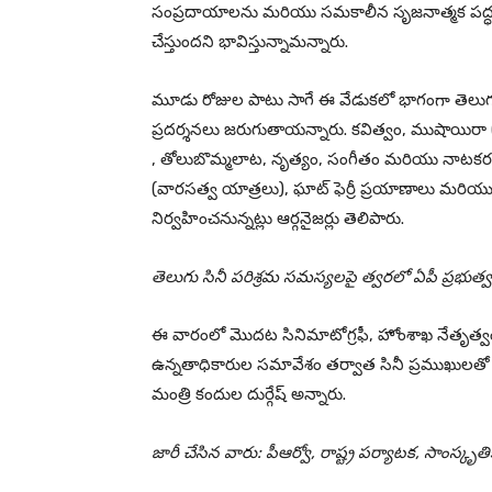
సంప్రదాయాలను మరియు సమకాలీన సృజనాత్మక పద్ధత
చేస్తుందని భావిస్తున్నామన్నారు.
మూడు రోజుల పాటు సాగే ఈ వేడుకలో భాగంగా తెలుగు
ప్రదర్శనలు జరుగుతాయన్నారు. కవిత్వం, ముషాయిరా
, తోలుబొమ్మలాట, నృత్యం, సంగీతం మరియు నాటకరంగ
(వారసత్వ యాత్రలు), ఘాట్ ఫెర్రీ ప్రయాణాలు మరియు 
నిర్వహించనున్నట్లు ఆర్గనైజర్లు తెలిపారు.
తెలుగు సినీ పరిశ్రమ సమస్యలపై త్వరలో ఏపీ ప్రభుత్వ
ఈ వారంలో మొదట సినిమాటోగ్రఫీ, హోంశాఖ నేతృత్వం
ఉన్నతాధికారుల సమావేశం తర్వాత సినీ ప్రముఖులతో 
మంత్రి కందుల దుర్గేష్ అన్నారు.
జారీ చేసిన వారు: పీఆర్వో, రాష్ట్ర పర్యాటక, సాంస్కృత