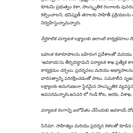
కూటమి ప్రభుత్వం కళా, సాంస్కృతిక రంగాలకు పునరుజ్
కల్పించాలని, భవిష్యత్ తరాలకు సాహితీ ప్రక్రియలను తె
నిర్వహిస్తున్నామన్నారు.
దీర్ఘకాలిక పర్యాటక లక్ష్యాలకు ఇలాంటి కార్యక్రమాలు 
బహుళ కళారూపాలను బహిరంగ ప్రదేశాలతో మరియు ప్
‘ఆవకాయ’ను తీర్చిదిద్దామని పర్యాటక శాఖ ప్రత్యేక కార్
కార్యక్రమం చర్చలు, ప్రదర్శనలు మరియు అభ్యాసాలను
వారసత్వాన్ని పరిరక్షించడంతో పాటు, సమకాలీన సృజ
లక్ష్యాలకు అనుగుణంగా స్థిరమైన సాంస్కృతిక వ్యవస్థన
అవసరమన్నారు.జనవరి లో గండి కోట, అరకు, విశాఖ, ఫ్లె
పర్యాటక రంగాన్ని బలోపేతం చేసేందుకు ఆవకాయ్ దో
సినిమా, సాహిత్యం మరియు ప్రదర్శన కళలతో కూడిన బహ