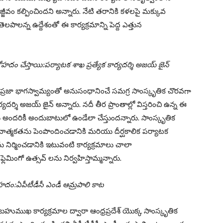
జీవం కల్పించిందని అన్నారు. నేటి తరానికి కళలపై మక్కువ
లపాలన్న ఉద్దేశంతో ఈ కార్యక్రమాన్ని పెద్ద ఎత్తున
దోహదం చేస్తాయి:పర్యాటక శాఖ ప్రత్యేక కార్యదర్శి అజయ్ జైన్
రజా భాగస్వామ్యంతో అనుసంధానించే సమగ్ర సాంస్కృతిక చొరవగా
యదర్శి అజయ్ జైన్ అన్నారు. నదీ తీర ప్రాంతాల్లో విస్తరించి ఉన్న ఈ
 అందరికీ అందుబాటులో ఉండేలా చేస్తుందన్నారు. సాంస్కృతిక
నాత్మకతను పెంపొందించడానికి మరియు దీర్ఘకాలిక పర్యాటక
ు నిర్మించడానికి ఇటువంటి కార్యక్రమాలు చాలా
మింగో ఉత్సవ్ లను నిర్వహిస్తామ్మన్నారు.
హదం:ఏపీటీడీసీ ఎండీ ఆమ్రపాలి కాట
ుముఖ కార్యక్రమాల ద్వారా ఆంధ్రప్రదేశ్ యొక్క సాంస్కృతిక