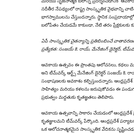
మరియు సృజనాత్మక బలాన్ని ప్రదర్శించడానికి ‘ఆవకా
నదీతీర నేపథ్యంలో రాష్ట్ర సాంస్కృతిక వైభవాన్ని చా
భాగస్వాములను చేస్తుందన్నారు. స్థానిక సంప్రదాయాల
బలోపేతం చేయడమే కాకుండా, నేటి తరం ప్రేక్షకులకు కూ
ఏపీ సాంస్కృతిక చైతన్యాన్ని ప్రతిబింబించే వాతా
ప్రత్యేకత: సంజయ్ కె. రాయ్, మేనేజింగ్ డైరెక్టర్, టీమ్‌వర్
ఆవకాయ ఉత్సవం ఈ ప్రాంతపు ఆలోచనలు, కథలు మరియ
అని టీమ్‌వర్క్ ఆర్ట్స్ మేనేజింగ్ డైరెక్టర్ సంజయ్ కె. 
సంభాషణలకు అవకాశం కల్పిస్తుందన్నారు. ఆంధ్రప్రదేశ్
సాహిత్యం మరియు కళలను జరుపుకోవడం ఈ పండుగ ప్
ప్రభుత్వం మద్దతుకు కృతజ్ఞతలు తెలిపారు.
ఆవకాయ ఉత్సవాన్ని సాకారం చేయడంలో ఆంధ్రప్రదేశ్ ప
కృతజ్ఞులమని టీమ్‌వర్క్ పేర్కొంది. ఆంధ్రప్రదేశ్ పర
ఒక ఆలోచనాత్మకమైన సాంస్కృతిక వేదికను సృష్టించడ