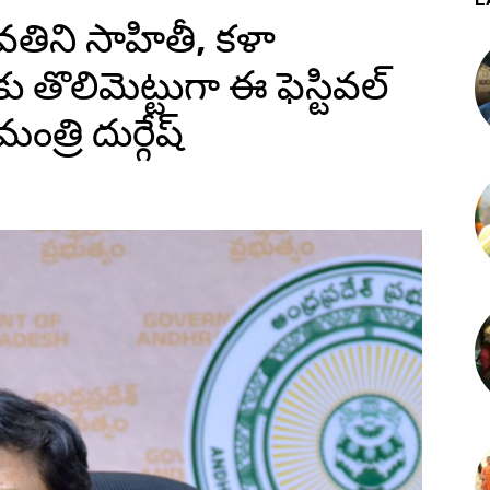
తిని సాహితీ, కళా
 తొలిమెట్టుగా ఈ ఫెస్టివల్
త్రి దుర్గేష్