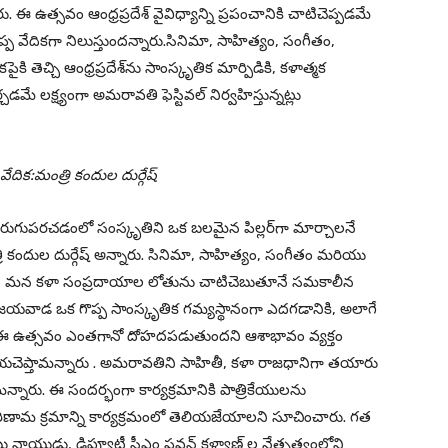
. ఈ ఉత్సవం ఆంధ్రప్రదేశ్ వైవిధ్యాన్ని ప్రపంచానికి చాటిచెప్పడమే
ప వేదికగా నిలుస్తుందన్నారు.సినిమా, సాహిత్యం, సంగీతం,
తెచ్చి ఆంధ్రప్రదేశ్‌ను సాంస్కృతిక మార్పిడికి, కళాత్మక
మే లక్ష్యంగా అమరావతి ఫెస్టివల్ నిర్వహిస్తున్నట్లు
దిక:మంత్రి కందుల దుర్గేష్
మెరుగుపరచడంలో సంస్కృతిని ఒక బలమైన పిల్లర్‌గా మార్చాలనే
ి కందుల దుర్గేష్ అన్నారు. సినిమా, సాహిత్యం, సంగీతం మరియు
వారా, మన కళా సంప్రదాయాల లోతును చాటిచెబుతూనే సమకాలీన
. విజయవాడ ఒక గొప్ప సాంస్కృతిక గమ్యస్థానంగా ఎదగడానికి, అలాగే
డానికి ఈ ఉత్సవం ఎంతగానో దోహదపడుతుందని ఆశాభావం వ్యక్తం
లియచెప్తామన్నారు . అమరావతిని సాహితీ, కళా రాజధానిగా తయారు
ామన్నారు. ఈ సందర్భంగా కార్యక్రమానికి పాత్రికేయులను
 పరిణామ క్రమాన్ని కార్యక్రమంలో తెలియజేయాలని సూచించారు. గత
రబాబు నాయుడు, డిప్యూటీ సీఎం పవన్ కళ్యాణ్ ల నేతృత్వంలోని