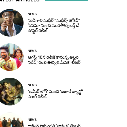
NEWS
సుడిగాలి సుధీర్ “సుధీర్స్ జోకర్”
సినిమా నుంచి మురళీశర్మ బర్త్ డే
పోస్టర్ రిలీజ్
NEWS
ఆగస్ట్ 10న రిలీజ్ కానున్న అల్లరి
నరేష్ ‘రంభ ఊర్వశి మేనక’ టీజర్
NEWS
‘అమీర్ లోగ్’ నుంచి ‘బజారే బ్యాన్జో’
సాంగ్ రిలీజ్
NEWS
రాకింగ్ స్టార్ యశ్ ‘టాక్సిక్’ ట్రైలర్