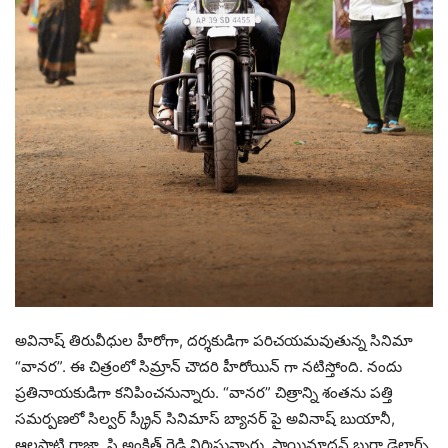
అవినాష్ తిరువీధుల హీరోగా, దర్శకుడిగా పరిచయమవుతున్న సినిమా
“వానర”. ఈ చిత్రంలో సిమ్రాన్ చౌదరి హీరోయిన్ గా నటిస్తోంది. నందు
ప్రతినాయకుడిగా కనిపించనున్నారు. “వానర” చిత్రాన్ని శంతను పత్తి
సమర్పణలో సిల్వర్ స్క్రీన్ సినిమాస్ బ్యానర్ పై అవినాష్ బుయానీ,
ఆలపాటి రాజా, సి.అంకిత్ రెడ్డి నిర్మిస్తున్నారు. సాయిమాధవ్ బుర్రా డైలాగ్స్,