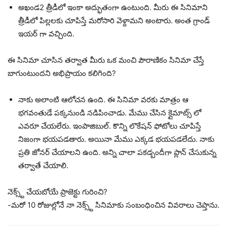
అఖండ2 త్రీడీలో ఇంకా అద్భుతంగా ఉంటుంది. మీరు ఈ సినిమాని
త్రీడీలో పిల్లలకు చూపిస్తే మరోసారి వెళ్దామని అంటారు. అంత గ్రాండ్
ఇయర్ గా వచ్చింది.
ఈ సినిమా చూసిన తర్వాత మీరు ఒక మంచి పౌరాణికం సినిమా చేస్తే
బాగుంటుందని అభిప్రాయం కలిగింది?
నాకు అలాంటి ఆలోచన ఉంది. ఈ సినిమా వరకు మాత్రం ఆ
భగవంతుడే పక్కనుండి నడిపించాడు. మేము చేసిన క్లైమాట్స్ లో
ఎవరూ చేయలేరు. ఇంపాజిబుల్. కొన్ని లొకేషన్ ఫోటోలు చూపిస్తే
నిజంగా భయపడతారు. అయినా మేము ఎక్కడ భయపడలేదు. నాకు
ప్రతి జోనర్ చేయాలని ఉంది. అన్ని చాలా పకడ్బందీగా ప్లాన్ చేసుకున్న
తర్వాతే చేయాలి.
నెక్స్ట్ చేయబోయే ప్రాజెక్టు గురించి?
-మరో 10 రోజుల్లోనే నా నెక్స్ట్ సినిమాకు సంబంధించిన వివరాలు చెప్తాను.