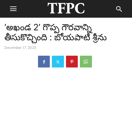
‘అఖండ 2’ గొప్ప గౌరవాన్ని
తీసుకొచ్చింది : బోయపాటి శ్రీను
December 17, 2025