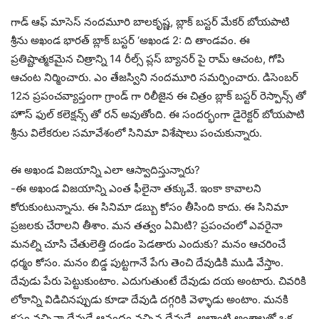
గాడ్ ఆఫ్ మాసెస్ నందమూరి బాలకృష్ణ, బ్లాక్ బస్టర్ మేకర్ బోయపాటి
శ్రీను అఖండ భారత్ బ్లాక్ బస్టర్ ‘అఖండ 2: ది తాండవం. ఈ
ప్రతిష్టాత్మకమైన చిత్రాన్ని 14 రీల్స్ ప్లస్ బ్యానర్ పై రామ్ ఆచంట, గోపి
ఆచంట నిర్మించారు. ఎం తేజస్విని నందమూరి సమర్పించారు. డిసెంబర్
12న ప్రపంచవ్యాప్తంగా గ్రాండ్ గా రిలీజైన ఈ చిత్రం బ్లాక్ బస్టర్ రెస్పాన్స్ తో
హౌస్ ఫుల్ కలెక్షన్స్ తో రన్ అవుతోంది. ఈ సందర్భంగా డైరెక్టర్ బోయపాటి
శ్రీను విలేకరుల సమావేశంలో సినిమా విశేషాలు పంచుకున్నారు.
ఈ అఖండ విజయాన్ని ఎలా ఆస్వాదిస్తున్నారు?
-ఈ అఖండ విజయాన్ని ఎంత ఫీలైనా తక్కువే. ఇంకా కావాలని
కోరుకుంటున్నాను. ఈ సినిమా డబ్బు కోసం తీసింది కాదు. ఈ సినిమా
ప్రజలకు చేరాలని తీశాం. మన తత్వం ఏమిటి? ప్రపంచంలో ఎవరైనా
మనల్ని చూసి చేతులెత్తి దండం పెడతారు ఎందుకు? మనం ఆచరించే
ధర్మం కోసం. మనం బిడ్డ పుట్టగానే పేగు తెంచి దేవుడికి ముడి వేస్తాం.
దేవుడు పేరు పెట్టుకుంటాం. ఎదుగుతుంటే దేవుడు దయ అంటారు. చివరికి
లోకాన్ని విడిచినప్పుడు కూడా దేవుడి దగ్గరికి వెళ్ళాడు అంటాం. మనకి
కష్టం వచ్చినా దేవుడే ఆనందం వచ్చిన దేవుడే. అలాంటి అంశాలతో ఒక