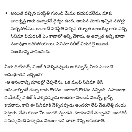
అయితే వచ్చిన పరిస్థితి గురించి మేము భయపడలేదు. మాకు
బాలకృష్ణ గారు ఉన్నారనే ధైర్యం ఉంది. ఆయన మాకు ఇచ్చిన సపోర్టు
మర్చిపోలేము. అలాంటి పరిస్థితి వచ్చిన తర్వాత బాలయ్య గారు వచ్చి
సినిమా విడుదలకి ఏం కావాలో అన్నీ చేశారు. ఆ తర్వాత అన్నీ కూడా
సజావుగా జరిగిపోయాయి. సినిమా రిలీజ్ విడుదలై అఖండ
విజయాన్ని సాధించింది.
మీరు థియేటర్స్ విజిట్ కి వెళ్ళినప్పుడు ఆ రెస్పాన్స్ మీకు ఎలాంటి
అనుభూతిని ఇచ్చింది?
-ఆ ఆనందాన్ని మాటల్లో చెప్పలేను. ఒక మంచి సినిమా తీసి
ఆశించాల్సిందే డబ్బు కాదు గౌరవం. అలాంటి గౌరవం వచ్చింది. సహజంగా
థియేటర్స్ విజిట్ కి వెళ్ళినప్పుడు అందరూ నిలబడి విజల్స్, క్లాప్స్
కొడతారు. కానీ ఈ సినిమాకి వెళ్ళినప్పుడు అందరూ లేచి చేతులెత్తి దండం
పెట్టారు. నేను కూడా ‘మీ అందరి స్పందన చూడడానికే వచ్చానని’ అందరికీ
నమస్కరించి వచ్చాను. నిజంగా ఇది చాలా గొప్ప అనుభూతి.