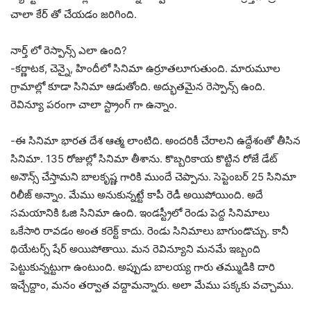
చాలా కేర్ తో చేయడం జరిగింది.
నార్త్ లో రెస్పాన్స్ ఎలా ఉంది?
-కర్ణాటక, చెన్నై, హిందీలో సినిమా ఉర్రూతలూగుతుంది. మారుమూల
గ్రామాల్లో కూడా సినిమా ఆడుతోంది. అద్భుతమైన రెస్పాన్స్ ఉంది.
రెవిన్యూ పరంగా చాలా స్ట్రాంగ్ గా ఉన్నాం.
-ఈ సినిమా భారత దేశ ఆత్మ లాంటిది. అందరికీ చేరాలని ఉద్దేశంతో తీసిన
సినిమా. 135 రోజుల్లో సినిమా తీశాను. కొబ్బరికాయ కొట్టిన రోజే డేట్
అనౌన్స్ చేస్తామని బాలకృష్ణ గారికి ముందే చెప్పాను. సెప్టెంబర్ 25 సినిమా
రిలీజ్ అన్నాం. మేము అనుకున్నట్టే కాపీ రెడీ అయిపోయింది. అదే
సమయానికి ఓజి సినిమా ఉంది. ఇండస్ట్రీలో రెండు పెద్ద సినిమాలు
ఒకేసారి రావడం అంత కరెక్ట్ కాదు. రెండు సినిమాలు బాగుండొచ్చు. కానీ
థియేటర్స్ షేర్ అయిపోతాయి. మన రెవిన్యూని మనమే ఇబ్బంది
పెట్టుకున్నట్టుగా ఉంటుంది. అప్పుడు బాలయ్య గారు తమ్ముడికి దారి
ఇచ్చేద్దాం, మనం తర్వాత వద్దామన్నారు. అలా మేము పక్కకు వచ్చాము.