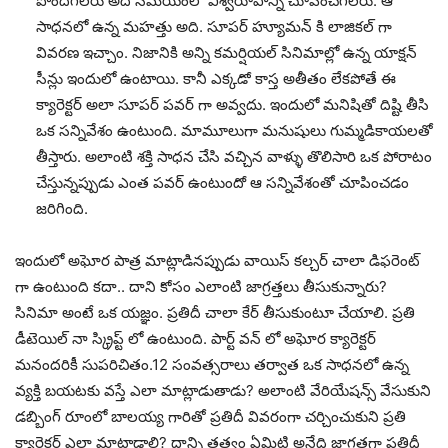
పొందగలరు అదే సమయంలో విశ్వరూపాన్ని చూపించగలరు. ఆ
సాధనలో ఉన్న మహత్తు అది. సూపర్ హ్యూమన్ కి లాజికల్ గా
వివరణ ఇచ్చాం. నిజానికి అన్ని కమర్షియల్ సినిమాల్లో ఉన్న యాక్షన్
సీన్లు ఇందులో ఉంటాయి. కానీ ఎక్కడో కాస్త అతీతం లేకపోతే ఈ
క్యారెక్టర్ అలా సూపర్ పవర్ గా అవ్వదు. ఇందులో మనిషితో దిష్టి తీసి
ఒక సన్నివేశం ఉంటుంది. మామూలుగా మనుషులు గుమ్మడికాయలతో
తీస్తారు. అలాంటి శక్తి సాధన చేసి వచ్చిన వాళ్ళు తొలిసారి ఒక పోరాటం
చేస్తున్నప్పుడు ఎంత పవర్ ఉంటుందో ఆ సన్నివేశంతో చూపించడం
జరిగింది.
ఇందులో అఘోర పాత్ర మాట్లాడినప్పుడు వాయిస్ కల్చర్ చాలా డిఫరెంట్
గా ఉంటుంది కదా.. దాని కోసం ఎలాంటి జాగ్రత్తలు తీసుకున్నారు?
సినిమా అంటే ఒక యజ్ఞం. ప్రతిదీ చాలా కేర్ తీసుకుంటూ చేయాలి. ప్రతి
డీటెయిల్ నా స్క్రిప్ట్ లో ఉంటుంది. పార్ట్ వన్ లో అఘోర క్యారెక్టర్
మనందరికీ సుపరిచితం.12 సంవత్సరాలు తర్వాత ఒక సాధనలో ఉన్న
వ్యక్తి బయటకు వస్తే ఎలా మాట్లాడుతాడు? అలాంటి వేరియేషన్స్ వేసుకుని
డబ్బింగ్ రూంలో బాలయ్య గారితో ప్రతిదీ వివరంగా చర్చించుకుని ప్రతి
క్యారెక్టర్ ఎలా మాట్లాడాలి? దాన్ని తత్వం ఏమిటి అనేది జాగ్రత్తగా ప్రతిదీ