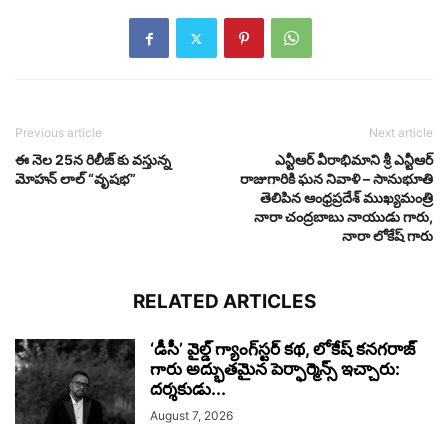
Previous article
Next article
ఈ నెల 25న రిలీజ్ కు వస్తున్న
ఎన్టీఆర్ వీరాభిమాని శ్రీ ఎన్టీఆర్
మోహన్ లాల్ “వృష‌భ‌”
రాజుగారికి ఘన నివాళి – సానుభూతి
తెలిపిన ఆంధ్రప్రదేశ్ ముఖ్యమంత్రి
నారా చంద్రబాబు నాయుడు గారు,
నారా లోకేష్ గారు
RELATED ARTICLES
‘డీసీ’ వైల్డ్ గ్యాంగ్‌స్టర్ కథ, లోకేష్ కనగరాజ్
గారు అద్భుతమైన పెర్ఫార్మెన్స్ ఇచ్చారు:
దర్శకుడు...
August 7, 2026