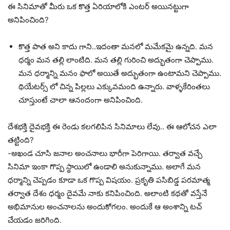
ఈ సినిమాతో మీరు ఒక కొత్త ఏరియాలోకి ఎంటర్ అయినట్టుగా
అనిపించింది?
కొత్త పాత అని కాదు గాని..ఇదంతా మనలో మమేకమై ఉన్నది. మన
ధర్మం మన తల్లి లాంటిది. మన తల్లి గురించి అద్భుతంగా చెప్పాము.
మన ధర్మాన్ని మనం ఫాలో అయితే అద్భుతంగా ఉంటామని చెప్పాము.
థియేటర్స్ లో చిన్న పిల్లలు ఎక్కువమంది ఉన్నారు. వాళ్ళకేరింతలు
చూస్తుంటే చాలా ఆనందంగా అనిపించింది.
దేశభక్తి దైవభక్తి ఈ రెండు కలగలిపిన సినిమాలు లేవు.. ఈ ఆలోచన ఎలా
తట్టింది?
-అఖండ చూసి జనాల అంచనాలు భారీగా పెరిగాయి. తర్వాత వచ్చే
సినిమా ఇంకా గొప్ప స్థాయిలో ఉండాలి అనుకున్నాము. అలాగే మన
ధర్మాన్ని చెప్పడం కూడా ఒక గొప్ప విషయం. ప్రకృతి పసిబిడ్డ పరమాత్మ
తర్వాత దేశం ధర్మం దైవమే నాకు కనిపించింది. అలాంటి కథతో వస్తేనే
అభిమానుల అంచనాలను అందుకోగలం. అందుకే ఆ అంశాన్ని టచ్
చేయడం జరిగింది.