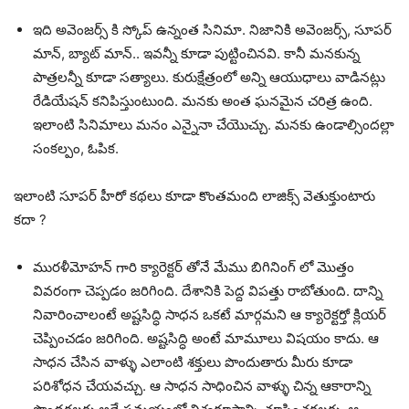
ఇది అవెంజర్స్ కి స్కోప్ ఉన్నంత సినిమా. నిజానికి అవెంజర్స్, సూపర్
మాన్, బ్యాట్ మాన్.. ఇవన్నీ కూడా పుట్టించినవి. కానీ మనకున్న
పాత్రలన్నీ కూడా సత్యాలు. కురుక్షేత్రంలో అన్ని ఆయుధాలు వాడినట్లు
రేడియేషన్ కనిపిస్తుంటుంది. మనకు అంత ఘనమైన చరిత్ర ఉంది.
ఇలాంటి సినిమాలు మనం ఎన్నైనా చేయొచ్చు. మనకు ఉండాల్సిందల్లా
సంకల్పం, ఓపిక.
ఇలాంటి సూపర్ హీరో కథలు కూడా కొంతమంది లాజిక్స్ వెతుక్తుంటారు
కదా ?
మురళీమోహన్ గారి క్యారెక్టర్ తోనే మేము బిగినింగ్ లో మొత్తం
వివరంగా చెప్పడం జరిగింది. దేశానికి పెద్ద విపత్తు రాబోతుంది. దాన్ని
నివారించాలంటే అష్టసిద్ధి సాధన ఒకటే మార్గమని ఆ క్యారెక్టర్తో క్లియర్
చెప్పించడం జరిగింది. అష్టసిద్ధి అంటే మామూలు విషయం కాదు. ఆ
సాధన చేసిన వాళ్ళు ఎలాంటి శక్తులు పొందుతారు మీరు కూడా
పరిశోధన చేయవచ్చు. ఆ సాధన సాధించిన వాళ్ళు చిన్న ఆకారాన్ని