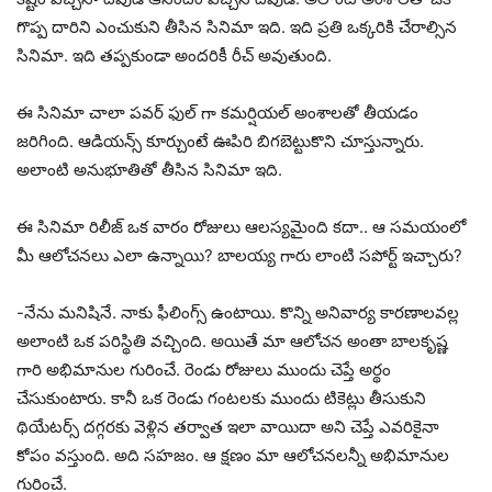
గొప్ప దారిని ఎంచుకుని తీసిన సినిమా ఇది. ఇది ప్రతి ఒక్కరికి చేరాల్సిన
సినిమా. ఇది తప్పకుండా అందరికీ రీచ్ అవుతుంది.
ఈ సినిమా చాలా పవర్ ఫుల్ గా కమర్షియల్ అంశాలతో తీయడం
జరిగింది. ఆడియన్స్ కూర్చుంటే ఊపిరి బిగబెట్టుకొని చూస్తున్నారు.
అలాంటి అనుభూతితో తీసిన సినిమా ఇది.
ఈ సినిమా రిలీజ్ ఒక వారం రోజులు ఆలస్యమైంది కదా.. ఆ సమయంలో
మీ ఆలోచనలు ఎలా ఉన్నాయి? బాలయ్య గారు లాంటి సపోర్ట్ ఇచ్చారు?
-నేను మనిషినే. నాకు ఫీలింగ్స్ ఉంటాయి. కొన్ని అనివార్య కారణాలవల్ల
అలాంటి ఒక పరిస్థితి వచ్చింది. అయితే మా ఆలోచన అంతా బాలకృష్ణ
గారి అభిమానుల గురించే. రెండు రోజులు ముందు చెప్తే అర్థం
చేసుకుంటారు. కానీ ఒక రెండు గంటలకు ముందు టికెట్లు తీసుకుని
థియేటర్స్ దగ్గరకు వెళ్లిన తర్వాత ఇలా వాయిదా అని చెప్తే ఎవరికైనా
కోపం వస్తుంది. అది సహజం. ఆ క్షణం మా ఆలోచనలన్నీ అభిమానుల
గురించే.