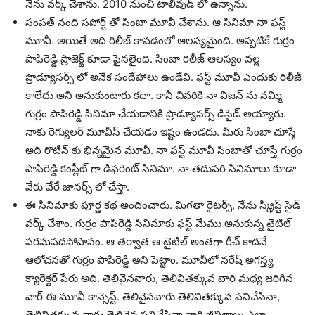
నేను వర్క్ చేశాను. 2010 నుంచి టాలీవుడ్ లో ఉన్నాను.
సంపత్ నంది సపోర్ట్ తో సింబా మూవీ చేశాను. ఆ సినిమా నా ఫస్ట్
మూవీ. అయితే అది రిలీజ్ కావడంలో ఆలస్యమైంది. అప్పటికే గుర్రం
పాపిరెడ్డి ప్రాజెక్ట్ కూడా ఫైనలైంది. సింబా రిలీజ్ ఆలస్యం వల్ల
ప్రొడ్యూసర్స్ లో అనేక సందేహాలు ఉండేవి. ఫస్ట్ మూవీ ఎందుకు రిలీజ్
కాలేదు అని అనుకుంటారు కదా. కానీ చివరికి నా విజన్ ను నమ్మి
గుర్రం పాపిరెడ్డి సినిమా చేయడానికి ప్రొడ్యూసర్స్ డిసైడ్ అయ్యారు.
నాకు రెగ్యులర్ మూవీస్ చేయడం ఇష్టం ఉండదు. మీరు సింబా చూస్తే
అది రొటీన్ కు భిన్నమైన మూవీ. నా ఫస్ట్ మూవీ సింబాతో చూస్తే గుర్రం
పాపిరెడ్డి కంప్లీట్ గా డిఫరెంట్ సినిమా. నా తదుపరి సినిమాలు కూడా
వేరు వేరే జానర్స్ లో చేస్తా.
ఈ సినిమాకు పూర్ణ కథ అందించారు. మిగతా రైటర్స్, నేను స్క్రిప్ట్ సైడ్
వర్క్ చేశాం. గుర్రం పాపిరెడ్డి సినిమాకు ఫస్ట్ మేము అనుకున్న టైటిల్
పరమపదసోపానం. ఆ తర్వాత ఆ టైటిల్ అంతగా రీచ్ కాదనే
ఆలోచనతో గుర్రం పాపిరెడ్డి అని పెట్టాం. మూవీలో నరేష్ అగస్త్య
క్యారెక్టర్ పేరు అది. తెలివైనవారు, తెలివితక్కువ వారి మధ్య జరిగిన
వార్ ఈ మూవీ కాన్సెప్ట్. తెలివైనవారు తెలివితక్కువ పనిచేసినా,
తెలివితక్కువ వారు తెలివైన పనిచేసినా వారి జీవితాలు ఎలా