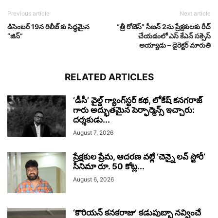
Previous article
Next article
డిసెంబర్ 19న రిలీజ్ కు సిద్ధమైన
“త్రీ రోజెస్” సీజన్ 2ను ప్రేక్షకులకు రీచ్
“జిన్”
చేయడంలో ఎస్ కేఎన్ సక్సెస్
అయ్యాడు – డైరెక్టర్ మారుతి
RELATED ARTICLES
‘డీసీ’ వైల్డ్ గ్యాంగ్‌స్టర్ కథ, లోకేష్ కనగరాజ్
గారు అద్భుతమైన పెర్ఫార్మెన్స్ ఇచ్చారు:
దర్శకుడు...
August 7, 2026
ప్రేక్షకుల ప్రేమ, ఆదరణ వల్లే ‘చెన్నై లవ్ స్టోరీ’
సినిమా రూ. 50 కోట్ల...
August 6, 2026
‘కొరియన్ కనకరాజు’ కడుపుబ్బా నవ్వించే