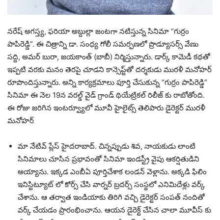
నరేష్ అగస్త్య, ఫరియా అబ్దుల్లా జంటగా నటిస్తున్న సినిమా “గుర్రం
పాపిరెడ్డి”. ఈ చిత్రాన్ని డా. సంధ్య గోలీ సమర్పణలో ప్రొడ్యూసర్స్ వేణు
సద్ది, అమర్ బురా, జయకాంత్ (బాబీ) నిర్మిస్తున్నారు. డార్క్ కామెడీ కథతో
ఇప్పటి వరకు మనం తెరపై చూడని కాన్సెప్ట్‌తో దర్శకుడు మురళీ మనోహర్
రూపొందిస్తున్నారు. అన్ని కార్యక్రమాలు పూర్తి చేసుకున్న “గుర్రం పాపిరెడ్డి”
సినిమా ఈ నెల 19న వరల్డ్ వైడ్ గ్రాండ్ థియేట్రికల్ రిలీజ్ కు రాబోతోంది.
ఈ రోజు జరిగిన ఇంటర్వ్యూలో మూవీ హైలైట్స్ తెలిపారు డైరెక్టర్ మురళీ
మనోహర్
మా నేటివ్ ప్లేస్ హైదరాబాద్. చిన్నప్పుడు శివ, నాయకుడు లాంటి
సినిమాలు చూసిన ప్రభావంతో సినిమా ఇండస్ట్రీ వైపు ఆకర్షితుడిని
అయ్యాను. ఇక్కడ ఎంబీఏ పూర్తిచేశాక లండన్ వెళ్లాను. అక్కడి ఫిలిం
ఇనిస్టిట్యూట్ లో కోర్స్ చేసి వార్నర్ బ్రదర్స్ సంస్థలో ఎనిమిదేళ్లు వర్క్
చేశాను. ఆ తర్వాత ఇండియాకు తిరిగి వచ్చి డైరెక్టర్ సంపత్ నందితో
వర్క్ చేయడం ప్రారంభించాను. ఆయన డైరెక్ట్ చేసిన చాలా మూవీస్ కు