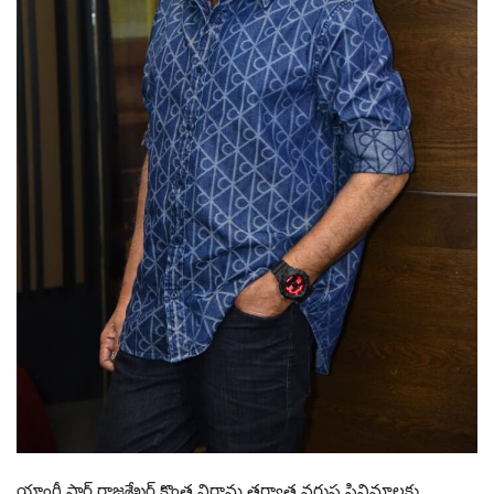
యాంగ్రీ స్టార్ రాజశేఖర్ కొంత విరామ తర్వాత వరుస సినిమాలకు