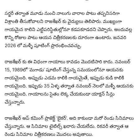
సర్జరీ తర్వాత మూడు నుంచి నాలుగు వారాల పాటు తప్పనిసరిగా
విశ్రాంతి తీసుకోవాలని రాజశేఖర్ కు వైద్యులు తెలిపారు. ముఖ్యంగా
గాయమైన కాలిని ఎట్టిపరిస్థితుల్లోనూ కడపకూడదని చెప్పారు. అందువల్ల
కొన్ని రోజుల పాటు ఆయన చిత్రీకరణలకు దూరంగా ఉంటారు. జనవరి
2026 లో మళ్ళీ షూటింగ్ ప్రారంభించవచ్చు.
రాజశేఖర్ కు ఈ విధంగా గాయాలు కావడం మొదటిసారి కాదు. నవంబర్
15, 1989లో ‘మగాడు’ షూటింగ్ చేస్తున్న సమయంలోనూ ఆయనకు
గాయమైంది. అప్పుడు ఎడమ కాలికి గాయమైతే, ఇప్పుడు కుడి కాలికి
గాయమైంది. ఇప్పుడు 35 ఏళ్ళ తర్వాత నవంబర్ నెలలో మళ్ళీ ఆయనకు
గాయమైంది. గాయాలను సైతం లెక్క చేయకుండా యాక్షన్ సీన్లు
చేస్తున్నారు.
రాజశేఖర్ అప్ కమింగ్ ప్రాజెక్ట్ ‘బైకర్’. అది కాకుండా మరో రెండు సినిమాలు
చేస్తున్నారు. ఆ సినిమాల టైటిల్స్ ఖరారు చేయలేదు. రికవరీ తర్వాత ఆ
రెండు సినిమాల చిత్రీకరణలు మొదలు అవుతాయి.