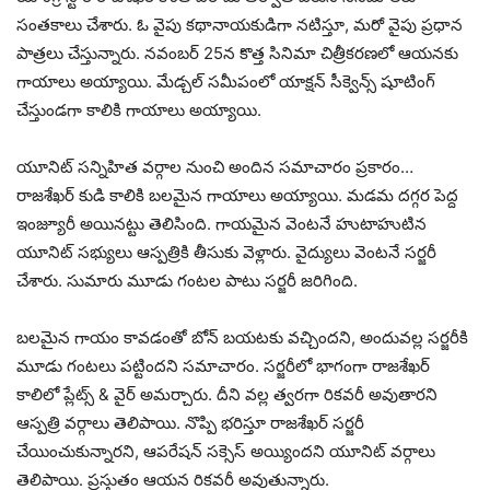
సంతకాలు చేశారు. ఓ వైపు కథానాయకుడిగా నటిస్తూ, మరో వైపు ప్రధాన
పాత్రలు చేస్తున్నారు. నవంబర్ 25న కొత్త సినిమా చిత్రీకరణలో ఆయనకు
గాయాలు అయ్యాయి. మేడ్చల్ సమీపంలో యాక్షన్ సీక్వెన్స్ షూటింగ్
చేస్తుండగా కాలికి గాయాలు అయ్యాయి.
యూనిట్ సన్నిహిత వర్గాల నుంచి అందిన సమాచారం ప్రకారం…
రాజశేఖర్ కుడి కాలికి బలమైన గాయాలు అయ్యాయి. మడమ దగ్గర పెద్ద
ఇంజ్యూరీ అయినట్టు తెలిసింది. గాయమైన వెంటనే హుటాహుటిన
యూనిట్ సభ్యులు ఆస్పత్రికి తీసుకు వెళ్లారు. వైద్యులు వెంటనే సర్జరీ
చేశారు. సుమారు మూడు గంటల పాటు సర్జరీ జరిగింది.
బలమైన గాయం కావడంతో బోన్ బయటకు వచ్చిందని, అందువల్ల సర్జరీకి
మూడు గంటలు పట్టిందని సమాచారం. సర్జరీలో భాగంగా రాజశేఖర్
కాలిలో ప్లేట్స్ & వైర్ అమర్చారు. దీని వల్ల త్వరగా రికవరీ అవుతారని
ఆస్పత్రి వర్గాలు తెలిపాయి. నొప్పి భరిస్తూ రాజశేఖర్ సర్జరీ
చేయించుకున్నారని, ఆపరేషన్ సక్సెస్ అయ్యిందని యూనిట్ వర్గాలు
తెలిపాయి. ప్రస్తుతం ఆయన రికవరీ అవుతున్నారు.