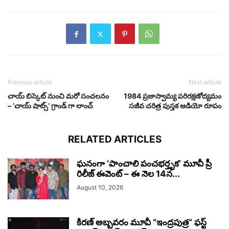
Previous article
Next article
చాయ్ బిస్కెట్ నుంచి మరో సంచలనం
1984 ప్రజాస్వామ్య పరిరక్షణోద్యమం
– ‘చాయ్ షాట్స్’ గ్రాండ్ గా లాంచ్
సజీవ చరిత్ర పుస్తక ఆడియో రూపం
RELATED ARTICLES
ఘనంగా ‘పాంచాలి పంచభర్తృక’ మూవీ ప్రీ
రిలీజ్ ఈవెంట్ – ఈ నెల 14న...
August 10, 2026
కిరణ్ అబ్బవరం మూవీ “ఇంద్రపుత్ర” ఫస్ట్