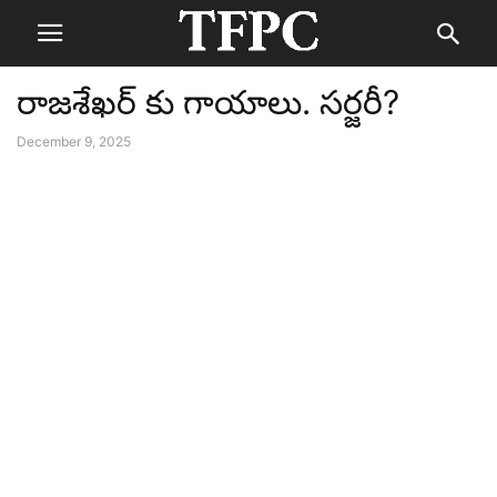
రాజశేఖర్ కు గాయాలు. సర్జరీ?
December 9, 2025