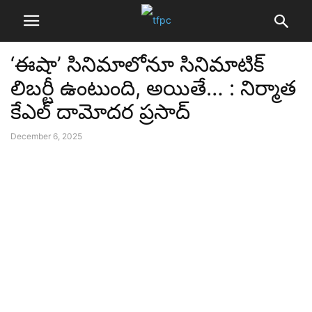
‘ఈషా’ సినిమాలోనూ సినిమాటిక్
లిబర్టీ ఉంటుంది, అయితే… : నిర్మాత
కేఎల్ దామోదర ప్రసాద్
December 6, 2025