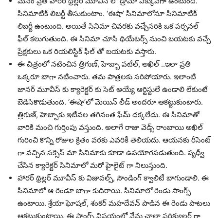
మనం ప్రతి హారర్ థ్రిల్లర్ మూవీస్ లో డ్రామా ఎక్కువగా ఉంటుంది.
సినిమాటిక్ లిబర్టీ తీసుకుంటాం. ‘ఈషా’ సినిమాలోనూ సినిమాటిక్
లిబర్టీ ఉంటుంది. అయితే సినిమా చివరకు వచ్చేసరికి ఒక పర్సనల్
ఫీల్ కలుగుతుంది. ఈ సినిమా చూసి థియేటర్స్ నుంచి బయటకు వచ్చే
ప్రేక్షకులు ఒక రియలిస్టిక్ ఫీల్ తో బయటకు వస్తారు.
ఈ చిత్రంలో నటించిన త్రిగుణ్, హెబ్బా పటేల్, అఖిల్ ..ఇలా ప్రతి
ఒక్కరూ బాగా నటించారు. తమ పాత్రలకు సరిపోయారు. ఇలాంటి
జానర్ మూవీస్ కు క్యారెక్టర్ కు సెట్ అయ్యే ఆర్టిస్టులే ఉండాలి లేకుంటే
బెడిసికొడుతుంది. ‘ఈషా’లో మెయిన్ లీడ్ అందరూ ఆకట్టుకుంటారు.
త్రిగుణ్, హెబ్బాకు ఇటీవల తగినంత ఫేమ్ దక్కలేదు. ఈ సినిమాతో
వారికి మంచి గుర్తింపు వస్తుంది. అలాగే రాజు వెడ్స్ రాంబాయి అఖిల్
గురించి కొన్ని రోజుల క్రితం వరకు ఎవరికీ తెలియదు. ఆయనకు రీసెంట్
గా వచ్చిన సక్సెస్ మా సినిమాకు కూడా ఉపయోగపడుతుంది. పృథ్వీ
చేసిన క్యారెక్టర్ సినిమాలో మరో హైలైట్ గా నిలుస్తుంది.
హారర్ థ్రిల్లర్ మూవీస్ కు విజువల్స్, సౌండింగ్ క్వాలిటీ బాగుండాలి. ఈ
సినిమాలో ఆ రెండూ బాగా కుదిరాయి. సినిమాలో రెండు సాంగ్స్
ఉంటాయి. శ్రేయా ఘోషల్, శంకర్ మహదేవన్ పాడిన ఈ రెండు పాటలు
ఆకట్టుకుంటాయి. ఈ సాంగ్స్ విషయంలో నేను చాలా పర్టిక్యులర్ గా