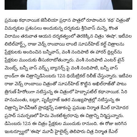
ప్రముఖ కథానాయిక జెనీలియా ప్రధాన పాత్రలో రూపొందిన ‘కథ’ చిత్రంతో
విమర్శకుల ప్రశంసలు అందుకున్న దర్శకుడు శ్రీనివాస్‌ మన్నె, కొంత
విరామం తరువాత ఆయన దర్శకత్వంలో తెరకెక్కిన చిత్రం ‘ఈషా’. ఇటీవల
లిటిల్‌హార్ట్స్‌, రాజు వెడ్స్‌ రాంబాయి లాంటి సూపర్‌హిట్‌ కల్ట్‌ చిత్రాలను
ప్రేక్షకులకు అందించిన బన్నీవాస్‌, వంశీ నందిపాటి ఈ హారర్‌ థ్రిల్లర్‌ను
ప్రేక్షకుల ముందుకు తీసుకరాబోతున్నారు. వంశీ నందిపాటి ఎంటర్ టైన్
మెంట్స్, బన్నీ వాస్ వర్క్స్ బ్యానర్స్ పై వంశీ నందిపాటి, బన్నీ వాస్
గ్రాండ్‌గా ఈ చిత్రాన్నిడిసెంబరు 12న థియేట్రికల్ రిలీజ్ చేస్తున్నారు. ఇటీవల
రాజు వెడ్స్‌ రాంబాయి చిత్రంతో సూపర్‌హిట్‌ కొట్టిన అఖిల్‌రాజ్‌తో పాటు
త్రిగుణ్‌ హీరోలుగా నటిస్తున్న ఈ చిత్రంలో హెబ్బాపటేల్‌ కథానాయిక. సిరి
హనుమంతు, బబ్లూ, పృథ్వీరాజ్‌ ఇతర ముఖ్యపాత్రల్లో నటిస్తున్న ఈ
చిత్రాన్ని హెచ్‌వీఆర్‌ ప్రొడక్షన్స్‌ పతాకంపై ప్రముఖ నిర్మాత కేఎల్‌ దామోదర
ప్రసాద్‌ సమర్పణలో హేమ వెంకటేశ్వరరావు ఈ చిత్రాన్ని నిర్మిస్తున్నారు.
డిసెంబరు 12న ఈ చిత్రం ప్రేక్షకుల ముందుకు రానుంది. ఈ రోజు జరిగిన
ఇంటర్వ్యూలో ‘ఈషా’ మూవీ హైలైట్స్ తెలిపారు చిత్ర నిర్మాత కేఎల్‌