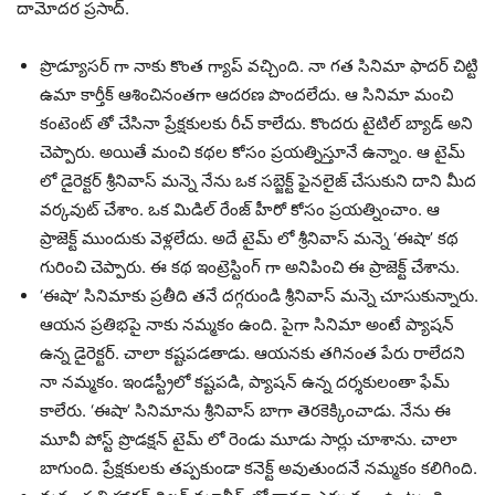
దామోదర ప్రసాద్‌.
ప్రొడ్యూసర్ గా నాకు కొంత గ్యాప్ వచ్చింది. నా గత సినిమా ఫాదర్ చిట్టి
ఉమా కార్తీక్ ఆశించినంతగా ఆదరణ పొందలేదు. ఆ సినిమా మంచి
కంటెంట్ తో చేసినా ప్రేక్షకులకు రీచ్ కాలేదు. కొందరు టైటిల్ బ్యాడ్ అని
చెప్పారు. అయితే మంచి కథల కోసం ప్రయత్నిస్తూనే ఉన్నాం. ఆ టైమ్
లో డైరెక్టర్ శ్రీనివాస్ మన్నె నేను ఒక సబ్జెక్ట్ ఫైనలైజ్ చేసుకుని దాని మీద
వర్కవుట్ చేశాం. ఒక మిడిల్ రేంజ్ హీరో కోసం ప్రయత్నించాం. ఆ
ప్రాజెక్ట్ ముందుకు వెళ్లలేదు. అదే టైమ్ లో శ్రీనివాస్ మన్నె ‘ఈషా’ కథ
గురించి చెప్పారు. ఈ కథ ఇంట్రెస్టింగ్ గా అనిపించి ఈ ప్రాజెక్ట్ చేశాను.
‘ఈషా’ సినిమాకు ప్రతీది తనే దగ్గరుండి శ్రీనివాస్ మన్నె చూసుకున్నారు.
ఆయన ప్రతిభపై నాకు నమ్మకం ఉంది. పైగా సినిమా అంటే ప్యాషన్
ఉన్న డైరెక్టర్. చాలా కష్టపడతాడు. ఆయనకు తగినంత పేరు రాలేదని
నా నమ్మకం. ఇండస్ట్రీలో కష్టపడి, ప్యాషన్ ఉన్న దర్శకులంతా ఫేమ్
కాలేరు. ‘ఈషా’ సినిమాను శ్రీనివాస్ బాగా తెరకెక్కించాడు. నేను ఈ
మూవీ పోస్ట్ ప్రొడక్షన్ టైమ్ లో రెండు మూడు సార్లు చూశాను. చాలా
బాగుంది. ప్రేక్షకులకు తప్పకుండా కనెక్ట్ అవుతుందనే నమ్మకం కలిగింది.