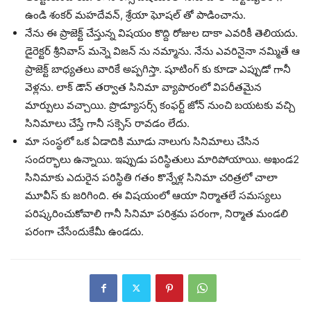
ఉండి శంకర్ మహదేవన్, శ్రేయా ఘోషల్ తో పాడించాను.
నేను ఈ ప్రాజెక్ట్ చేస్తున్న విషయం కొద్ది రోజుల దాకా ఎవరికీ తెలియదు.
డైరెక్టర్ శ్రీనివాస్ మన్నె విజన్ ను నమ్మాను. నేను ఎవరినైనా నమ్మితే ఆ
ప్రాజెక్ట్ బాధ్యతలు వారికే అప్పగిస్తా. షూటింగ్ కు కూడా ఎప్పుడో గానీ
వెళ్లను. లాక్ డౌన్ తర్వాత సినిమా వ్యాపారంలో విపరీతమైన
మార్పులు వచ్చాయి. ప్రొడ్యూసర్స్ కంఫర్ట్ జోన్ నుంచి బయటకు వచ్చి
సినిమాలు చేస్తే గానీ సక్సెస్ రావడం లేదు.
మా సంస్థలో ఒక ఏడాదికి మూడు నాలుగు సినిమాలు చేసిన
సందర్భాలు ఉన్నాయి. ఇప్పుడు పరిస్థితులు మారిపోయాయి. అఖండ2
సినిమాకు ఎదురైన పరిస్థితి గతం కొన్నేళ్ల సినిమా చరిత్రలో చాలా
మూవీస్ కు జరిగింది. ఈ విషయంలో ఆయా నిర్మాతలే సమస్యలు
పరిష్కరించుకోవాలి గానీ సినిమా పరిశ్రమ పరంగా, నిర్మాత మండలి
పరంగా చేసేందుకేమీ ఉండదు.