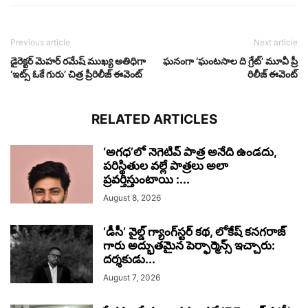
Previous article
Next article
డైరెక్టర్ మెహర్ రమేష్ ముఖ్య అతిధిగా
ఘనంగా ‘ఘంటసాల ది గ్రేట్’ మూవీ ప్రీ
‘ఇట్స్‌ ఓకే గురు’ చిత్ర ప్రీరిలీజ్ ఈవెంట్
రిలీజ్ ఈవెంట్
RELATED ARTICLES
‘అగధ’లో నెగెటివ్ పాత్ర అనేది ఉండదు,
పరిస్థితుల వల్లే పాత్రలు అలా
ప్రవర్తిస్తుంటాయి :...
August 8, 2026
‘డీసీ’ వైల్డ్ గ్యాంగ్‌స్టర్ కథ, లోకేష్ కనగరాజ్
గారు అద్భుతమైన పెర్ఫార్మెన్స్ ఇచ్చారు:
దర్శకుడు...
August 7, 2026