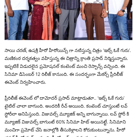
సాయి చరణ్, ఉషశ్రీ హీరో హీరోయిన్స్ గా నటిస్తున్న చిత్రం ‘ఇట్స్ ఓకే గురు’.
మణికంఠ దర్శకత్వం వహిస్తున్న ఈ చిత్రాన్ని క్రాంతి ప్రసాద్ నిర్మిస్తున్నారు.
ఇప్పటికే విడుదలైన ప్రమోషనల్ కంటెంట్ మంచి రెస్పాన్స్ వచ్చింది. ఈ
సినిమా డిసెంబర్ 12 రిలీజ్ కానుంది. ఈ సందర్భంగా మేకర్స్ ప్రీరిలీజ్
ఈవెంట్ నిర్వహించారు.
ప్రీరిలీజ్ ఈవెంట్ లో దామోదర్ ప్రసాద్ మాట్లాడుతూ.. ‘ఇట్స్ ఓకే గురు’
టైటిల్ చాలా బాగుంది. అందరికీ రీచ్ అయింది. కంటెంట్ చూస్తుంటే లవ్
స్టోరీలా అనిపిస్తుంది. విజువల్స్ మ్యూజిక్ అన్ని బాగున్నాయి. లవ్ స్టోరీ కి
మ్యూజిక్ విజువల్స్ బాగుంటే 60% సినిమా హిట్ అయినట్టే. సినిమాని
మంచిగా ప్రమోట్ చేసి జనాల్లోకి తీసుకెళ్లాలని కోరుకుంటున్నాను. హీరో