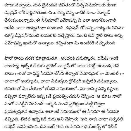
కూడా వచ్చాయి. మన దైనందిన జీవితంలో చిన్న విషయాలకు కూడా
డిప్రెషన్ లోకి వెళ్లిపోతుంటాము. చిన్న చిన్న వాటికి కూడా సూసైడ్
చేసుకుంటున్నారు. ఈ సినిమాలో ఎమోషన్స్ ని ఎలా అధిగమించాలి
అనేది చాలా అద్భుతంగా ఉంటుంది. డిప్రెషన్ లో ఉన్న వాళ్ళు ఈ సినిమా
చూస్తే డిప్రెషన్ నుంచి బయటకు వచ్చేస్తారు. మంచి లవ్ స్టోరీ పాటు అన్ని
ఎమోషన్స్ ఇందులో ఉన్నాయి. కచ్చితంగా మీ అందరికీ నచ్చుతుంది
హీరో సాయి చరణ్ మాట్లాడుతూ.. అందరికి నమస్కారం. రమేష్ గారికి
థాంక్యూ. ఇట్స్ ఓకే గురు టైటిల్ నా లైఫ్ లో చాలా కనెక్ట్ అయింది, రవి
బాబు గారితో నా ఫస్ట్ సినిమా చేసిన తర్వాత ఎమోషనల్ గా మెంటల్ గా
చాలా లో అయ్యాను. చాలా విమర్శలు ట్రోలింగ్ ఇప్పటికీ వస్తున్నాయి.
జీవితంలో ఏం చేయాలో తోచని సమయంలో.. మా అమ్మ ఎన్ని కష్టాలు
వచ్చినా పర్వాలేదు ఇట్స్ ఓకే ప్రయత్నించమని చెప్పింది. ఆ మాట నాలో
ఎంతో ఎనర్జీని నింపింది. అక్కడి నుంచి ప్రతిక్షణం మళ్లీ కొత్తగా
ప్రయత్నిస్తూనే ఉన్నాను. అలాంటి సమయంలో ఈ సినిమా ఈ సినిమా
వచ్చింది. టైటిల్ ఇట్స్ ఓకే గురు అని చెప్పారు. అది నాకు చాలా పర్సనల్
కనెక్షన్ అనిపించింది. డిసెంబర్ 19న ఈ సినిమా థియేటర్స్ లో రిలీజ్