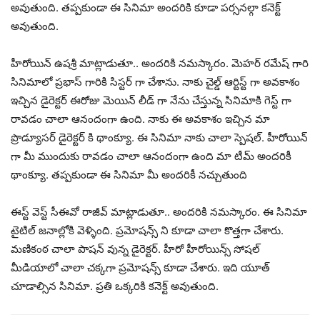
అవుతుంది. తప్పకుండా ఈ సినిమా అందరికి కూడా పర్సనల్గా కనెక్ట్
అవుతుంది.
హీరోయిన్ ఉషశ్రీ మాట్లాడుతూ.. అందరికి నమస్కారం. మెహర్ రమేష్ గారి
సినిమాలో ప్రభాస్ గారికి సిస్టర్ గా చేశాను. నాకు చైల్డ్ ఆర్టిస్ట్ గా అవకాశం
ఇచ్చిన డైరెక్టర్ ఈరోజు మెయిన్ లీడ్ గా నేను చేస్తున్న సినిమాకి గెస్ట్ గా
రావడం చాలా ఆనందంగా ఉంది. నాకు ఈ అవకాశం ఇచ్చిన మా
ప్రొడ్యూసర్ డైరెక్టర్ కి థాంక్యూ. ఈ సినిమా నాకు చాలా స్పెషల్. హీరోయిన్
గా మీ ముందుకు రావడం చాలా ఆనందంగా ఉంది మా టీమ్ అందరికీ
థాంక్యూ. తప్పకుండా ఈ సినిమా మీ అందరికీ నచ్చుతుంది
ఈస్ట్ వెస్ట్ సీఈవో రాజీవ్ మాట్లాడుతూ.. అందరికి నమస్కారం. ఈ సినిమా
టైటిల్ జనాల్లోకి వెళ్ళింది. ప్రమోషన్స్ ని కూడా చాలా కొత్తగా చేశారు.
మణికంఠ చాలా పాషన్ వున్న డైరెక్టర్. హీరో హీరోయిన్స్ సోషల్
మీడియాలో చాలా చక్కగా ప్రమోషన్స్ కూడా చేశారు. ఇది యూత్
చూడాల్సిన సినిమా. ప్రతి ఒక్కరికి కనెక్ట్ అవుతుంది.