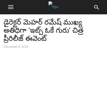
డైరెక్టర్ మెహర్ రమేష్ ముఖ్య
అతిధిగా ‘ఇట్స్‌ ఓకే గురు’ చిత్ర
ప్రీరిలీజ్ ఈవెంట్
December 6, 2025