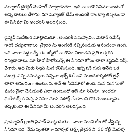
మ్యూజిక్ డైరెక్టర్ మోహిత్ మాట్లాడుతూ.. ఇది నా ఐదో సినిమా ఇందులో
అన్ని పాటలు చేశాను. మా మ్యూజిక్ టీమ్ అందరికీ థాంక్యూ తప్పకుండా
ఈ సినిమా మీ అందరిని అలరిస్తుంది.
డైరెక్టర్ మణికంఠ మాట్లాడుతూ.. అందరికి నమస్కారం. మెహర్ రమేష్
గారికి ధన్యవాదాలు. ట్రైలర్ మీ అందరికి నచ్చినందుకు ఆనందంగా ఉంది.
ఇది చాలా పెద్ద జర్నీ. ఈ జర్నీలో నా కోసం నిలబడిన ప్రతి ఒక్కరికి
ధన్యవాదాలు. మా హీరో హీరోయిన్స్ ఈ సినిమా కోసం చాలా కష్టపడి వర్క్
చేశారు. అది మీకు స్క్రీన్ మీద కనిపిస్తుంది. ఇట్స్ ఓకే గురు అనేది ఒక
మంత్ర. ఎన్ని సమస్యలు వచ్చినా ఇట్స్ ఓకే అని ముందుకెళ్ళిపోతే లైఫ్
చాలా ఆనందంగా ఉంటుంది. అదే ఈ సినిమాలో ఉంది. మన మనసుతో
మనం వైవా చేసుకుంటే ఎలా ఉంటుందో అదే మా సినిమా. అందరూ
థియేటర్స్ కి వచ్చి సినిమా చూసి సపోర్ట్ చేయాలని కోరుకుంటున్నాను.
తప్పకుండా ఈ సినిమా మీ అందరిని అలరిస్తుంది
ప్రొడ్యూసర్ క్రాంతి ప్రసాద్ మాట్లాడుతూ.. చాలా మంచి టీం తో చేస్తున్న
సినిమా ఇది. నేను స్వతహాగా మార్చల్ ఆర్ట్స్ ట్రైనర్ ని. 30 గోల్డ్ మెడల్స్