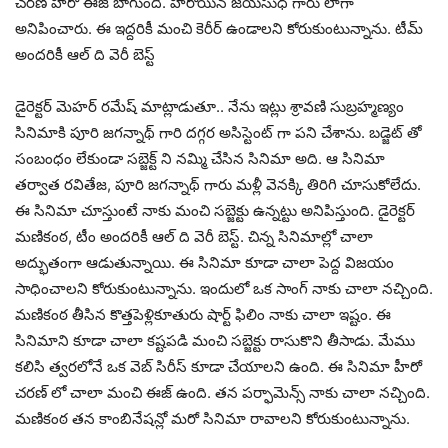
చరణ్ హీరో ఈజ్ బాగుంది. హీరోయిన్ జయసుధ గారు లాగా
అనిపించారు. ఈ ఇద్దరికీ మంచి కెరీర్ ఉండాలని కోరుకుంటున్నాను. టీమ్
అందరికీ ఆల్ ది వెరీ బెస్ట్
డైరెక్టర్ మెహర్ రమేష్ మాట్లాడుతూ.. నేను ఇట్లు శ్రావణి సుబ్రహ్మణ్యం
సినిమాకి పూరి జగన్నాథ్ గారి దగ్గర అసిస్టెంట్ గా పని చేశాను. బడ్జెట్ తో
సంబంధం లేకుండా సబ్జెక్ట్ ని నమ్మి చేసిన సినిమా అది. ఆ సినిమా
తర్వాత రవితేజ, పూరి జగన్నాథ్ గారు మళ్లీ వెనక్కి తిరిగి చూసుకోలేదు.
ఈ సినిమా చూస్తుంటే నాకు మంచి సబ్జెక్టు ఉన్నట్టు అనిపిస్తుంది. డైరెక్టర్
మణికంఠ, టీం అందరికీ ఆల్ ది వెరీ బెస్ట్. చిన్న సినిమాల్లో చాలా
అద్భుతంగా ఆడుతున్నాయి. ఈ సినిమా కూడా చాలా పెద్ద విజయం
సాధించాలని కోరుకుంటున్నాను. ఇందులో ఒక సాంగ్ నాకు చాలా నచ్చింది.
మణికంఠ తీసిన కొత్తపెళ్లికూతురు షార్ట్ ఫిలిం నాకు చాలా ఇష్టం. ఈ
సినిమాని కూడా చాలా కష్టపడి మంచి సబ్జెక్టు రాసుకొని తీసాడు. మేము
కలిసి త్వరలోనే ఒక వెబ్ సిరీస్ కూడా చేయాలని ఉంది. ఈ సినిమా హీరో
చరణ్ లో చాలా మంచి ఈజ్ ఉంది. తన పర్ఫామెన్స్ నాకు చాలా నచ్చింది.
మణికంఠ తన కాంబినేషన్లో మరో సినిమా రావాలని కోరుకుంటున్నాను.