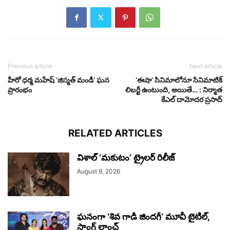
Previous article
Next article
హీరో ధర్మ మహేష్ ‘జిస్మత్ మండీ’ ఘన
‘ఈషా’ సినిమాలోనూ సినిమాటిక్
ప్రారంభం
లిబర్టీ ఉంటుంది, అయితే… : నిర్మాత
కేఎల్ దామోదర ప్రసాద్
RELATED ARTICLES
విశాల్ ‘మకుటం’ ట్రైలర్ రిలీజ్
August 9, 2026
ఘనంగా ‘శివ గాడి జింద‌గీ’ మూవీ టైటిల్,
సాంగ్ లాంచ్