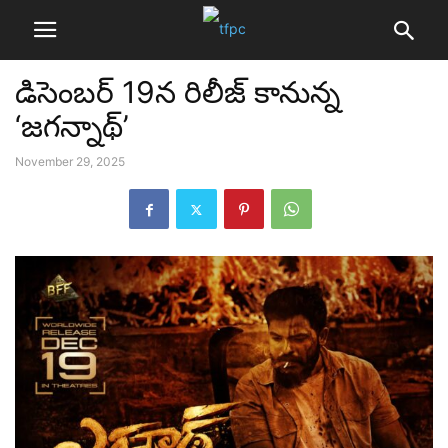
డిసెంబర్ 19న రిలీజ్ కానున్న
‘జగన్నాథ్’
November 29, 2025