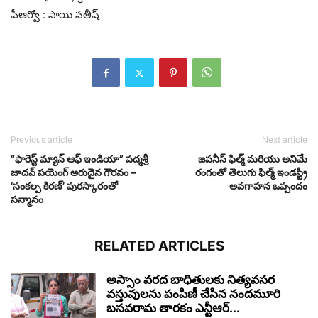
పీఆర్వో : సాయి సతీష్
Previous article
Next article
“ఫారెస్ట్ మ్యాన్ ఆఫ్ ఇండియా” పద్మశ్రీ
జపనీస్ ఫిల్మ్ మరియు అనిమే
జాదవ్ పయెంగ్ అరుదైన గౌరవం –
రంగంతో తెలుగు ఫిల్మ్ ఇండస్ట్రీ
‘సంకల్ప కిరణ్’ పురస్కారంతో
అవగాహన ఒప్పందం
సన్మానం
RELATED ARTICLES
అస్సాం వరద బాధితులకు నిత్యవసర
వస్తువులను పంపిణీ చేసిన నందమూరి
బసవరామ తారకం ఎన్టీఆర్...