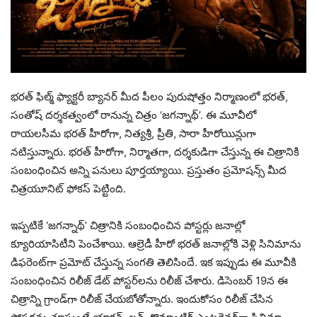
భరత్ ఫిల్మ్ ఫ్యాక్టరీ బ్యానర్ మీద పీలం పురుషోత్తం నిర్మాణంలో భరత్,
సంతోష్ దర్శకత్వంలో రానున్న చిత్రం ‘జగన్నాథ్’. ఈ మూవీలో
రాయలసీమ భరత్ హీరోగా, నిత్యశ్రీ, ప్రీతి, సారా హీరోయిన్లుగా
నటిస్తున్నారు. భరత్ హీరోగా, నిర్మాతగా, దర్శకుడిగా చేస్తున్న ఈ చిత్రానికి
సంబంధించిన అన్ని పనులు పూర్తయ్యాయి. ప్రస్తుతం ప్రమోషన్స్ మీద
చిత్రయూనిట్ ఫోకస్ పెట్టింది.
ఇప్పటికే ‘జగన్నాథ్’ చిత్రానికి సంబంధించిన పోస్టర్లు జనాల్లో
క్యూరియాసిటీని పెంచేశాయి. ఆల్రెడీ హీరో భరత్ జనాల్లోకి వెళ్లి సినిమాను
డిఫరెంట్‌గా ప్రమోట్ చేస్తున్న సంగతి తెలిసిందే. ఇక ఇప్పుడు ఈ మూవీకి
సంబంధించిన రిలీజ్ డేట్ పోస్టర్‌లను రిలీజ్ చేశారు. డిసెంబర్ 19న ఈ
చిత్రాన్ని గ్రాండ్‌గా రిలీజ్ చేయబోతోన్నారు. ఇందుకోసం రిలీజ్ చేసిన