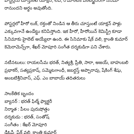
పోస్టర్లను చూస్తుంటే యాక్షన్, లవ్, రొమాంటిక్ ఎంటర్టైనర్‌గా సినిమా
రానుందని అర్థం అవుతోంది.
పోస్టర్లలో హీరో లుక్, రక్తంతో నిండిన ఆ తీరు చూస్తుంటే యాక్షన్ పాళ్లు
ఎక్కువగానే ఉండేట్టు కనిపిస్తోంది. ఇక హీరో, హీరోయిన్ కెమిస్ట్రీ కూడా
సినిమాకు హైలెట్ అయ్యేలా ఉంది. ఈ సినిమాకు షేక్ వలి, క్రాంతి కుమార్
కెమెరామెన్స్‌గా, శేఖర్ మోపూరి సంగీత దర్శకుడిగా పని చేశారు.
నటీనటులు: రాయలసీమ భరత్, నిత్యశ్రీ, ప్రీతి, సారా, అజయ్, బాహుబలి
ప్రభాకర్, సత్యప్రకాష్, సమ్మెటగాంధీ, జబర్దస్త్ అప్పారావు, షేకింగ్ శేషు,
అంబటిశ్రీనివాస్, ఎఫ్. ఎం బాబాయ్ తదితరులు
సాంకేతిక బృందం
బ్యానర్ : భరత్ ఫిల్మ్ ఫ్యాక్టరీ
నిర్మాత : పీలం పురుషోత్తం
దర్శకుడు : భరత్‌, సంతోష్
సంగీతం : శేఖర్ మోపూరి
డీఓపీ :షేక్ వలి, క్రాంతి కుమార్