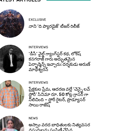
EXCLUSIVE
నాని ‘ది ప్యారడైజ్’ టీజర్‌ రిలీజ్
INTERVIEWS
‘డీసీ’ వైల్డ్ గ్యాంగ్‌స్టర్ కథ, లోకేష్
కనగరాజ్ గారు అద్భుతమైన
పెర్ఫార్మెన్స్ ఇచ్చారు: దర్శకుడు అరుణ్
మాథేశ్వరన్
INTERVIEWS
ప్రేక్షకుల ప్రేమ, ఆదరణ వల్లే ‘చెన్నై లవ్
స్టోరీ’ సినిమా రూ. 50 కోట్ల గ్రాసర్ గా
నిలిచింది – స్టోరీ రైటర్, ప్రొడ్యూసర్
సాయి రాజేష్
NEWS
అస్సాం వరద బాధితులకు నిత్యవసర
వస్తువులను పంపిణీ చేసిన