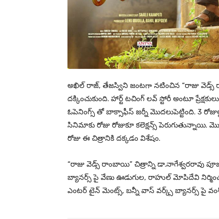
అఖిల్ రాజ్, తేజస్విని జంటగా నటించిన “రాజు వెడ్స్
దక్కించుకుంది. హార్ట్ టచింగ్ లవ్ స్టోరీ అంటూ ప్రేక్షక
ఓపెనింగ్స్ తో బాక్సాఫీస్ జర్నీ మొదలుపెట్టింది. 3 ర
సినిమాకు రోజు రోజుకూ కలెక్షన్స్ పెరుగుతున్నాయి. 
రోజు ఈ చిత్రానికి దక్కడం విశేషం.
“రాజు వెడ్స్ రాంబాయి” చిత్రాన్ని డా.నాగేశ్వరరావు ప
బ్యానర్స్ పై వేణు ఊడుగుల, రాహుల్ మోపిదేవి నిర్మ
ఎంటర్ టైన్ మెంట్స్, బన్నీ వాస్ వర్క్స్ బ్యానర్స్ పై వం