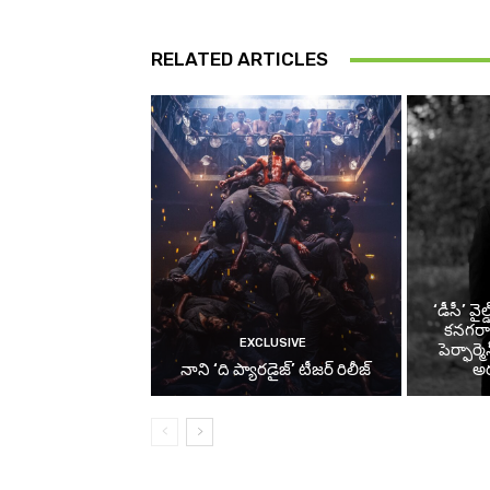
RELATED ARTICLES
‘డీసీ’ వైల
కనగరా
EXCLUSIVE
పెర్ఫార్
నాని ‘ది ప్యారడైజ్’ టీజర్‌ రిలీజ్
అర