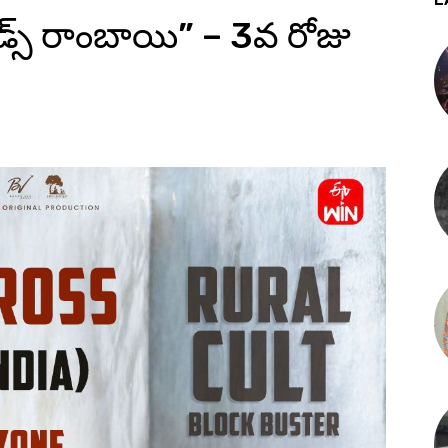
ెడ్స్ రాంబాయి” – 3వ రోజు