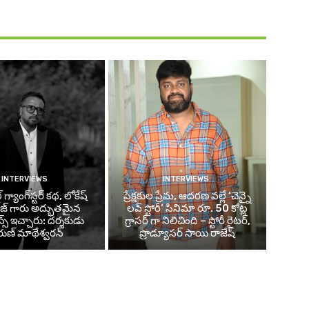
INTERVIEWS
INTERVIEWS
్డ్ గ్యాంగ్‌స్టర్ కథ, లోకేష్
ప్రేక్షకుల ప్రేమ, ఆదరణ వల్లే ‘చెన్నై
జ్ గారు అద్భుతమైన
లవ్ స్టోరీ’ సినిమా రూ. 50 కోట్ల
మెన్స్ ఇచ్చారు: దర్శకుడు
గ్రాసర్ గా నిలిచింది – స్టోరీ రైటర్,
ుణ్ మాథేశ్వరన్
ప్రొడ్యూసర్ సాయి రాజేష్