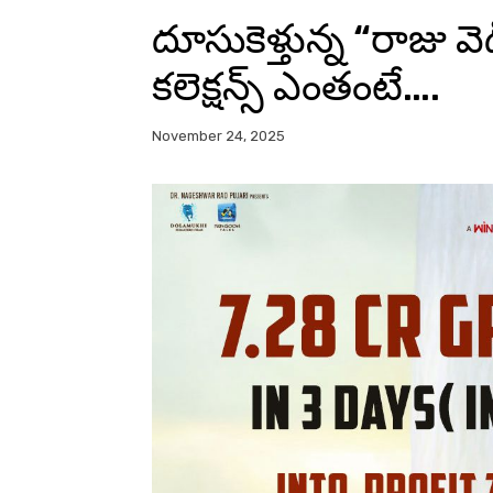
దూసుకెళ్తున్న “రాజు వ
కలెక్షన్స్ ఎంతంటే….
November 24, 2025