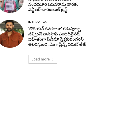
నందమూరి బసవరామ తారకం
ఎన్టీఆర్ చారిటబుల్ ట్రస్ట్
INTERVIEWS
‘కొరియన్ కనకరాజు’ కడుపుబ్బా
నవ్వించే నాన్‌స్టాప్ ఎంటర్‌టైనర్,
ఖచ్చితంగా సినిమా ప్రేక్షకులందరినీ
అలరిస్తుంది: మెగా ప్రిన్స్ వరుణ్ తేజ్
Load more