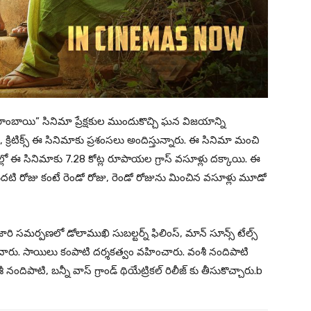
 రాంబాయి” సినిమా ప్రేక్షకుల ముందుకొచ్చి ఘన విజయాన్ని
ులు, క్రిటిక్స్ ఈ సినిమాకు ప్రశంసలు అందిస్తున్నారు. ఈ సినిమా మంచి
ోజుల్లో ఈ సినిమాకు 7.28 కోట్ల రూపాయల గ్రాస్ వసూళ్లు దక్కాయి. ఈ
మొదటి రోజు కంటే రెండో రోజు, రెండో రోజును మించిన వసూళ్లు మూడో
ూజారి సమర్పణలో డోలాముఖి సుబల్టర్న్ ఫిలింస్, మాన్ సూన్స్ టేల్స్
ించారు. సాయిలు కంపాటి దర్శకత్వం వహించారు. వంశీ నందిపాటి
శీ నందిపాటి, బన్నీ వాస్ గ్రాండ్ థియేట్రికల్ రిలీజ్ కు తీసుకొచ్చారు.b