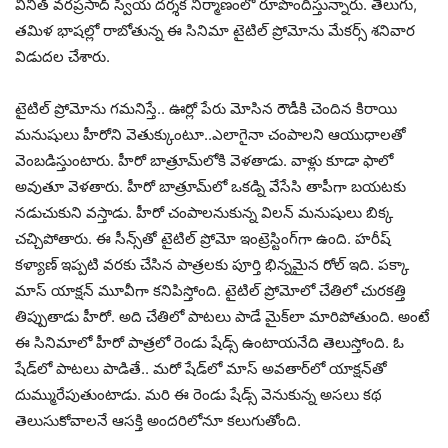
వినీత్ వ‌ర‌ప్ర‌సాద్ స్వీయ ద‌ర్శ‌క నిర్మాణంలో రూపొందిస్తున్నారు. తెలుగు,
త‌మిళ భాష‌ల్లో రాబోతున్న ఈ సినిమా టైటిల్ ప్రోమోను మేక‌ర్స్ శ‌నివార
విడుద‌ల చేశారు.
టైటిల్ ప్రోమోను గ‌మ‌నిస్తే.. ఊర్లో పేరు మోసిన రౌడీకి చెందిన కిరాయి
మ‌నుషులు హీరోని వెతుక్కుంటూ..ఎలాగైనా చంపాల‌ని ఆయుధాల‌తో
వెంబ‌డిస్తుంటారు. హీరో బాత్రూమ్‌లోకి వెళ‌తాడు. వాళ్లు కూడా ఫాలో
అవుతూ వెళ‌తారు. హీరో బాత్రూమ్‌లో ఒక‌డ్ని వేసేసి తాపీగా బ‌య‌ట‌కు
న‌డుచుకుని వ‌స్తాడు. హీరో చంపాల‌నుకున్న విల‌న్ మ‌నుషులు బిక్క
చ‌చ్చిపోతారు. ఈ సీన్స్‌తో టైటిల్ ప్రోమో ఇంట్రెస్టింగ్‌గా ఉంది. హ‌రీష్
క‌ళ్యాణ్ ఇప్ప‌టి వ‌ర‌కు చేసిన పాత్ర‌ల‌కు పూర్తి భిన్న‌మైన రోల్ ఇది. ప‌క్కా
మాస్ యాక్ష‌న్ మూవీగా క‌నిపిస్తోంది. టైటిల్ ప్రోమోలో చేతిలో చుర‌క‌త్తి
తిప్పుతాడు హీరో. అది చేతిలో పాట‌లు పాడే మైక్‌లా మారిపోతుంది. అంటే
ఈ సినిమాలో హీరో పాత్ర‌లో రెండు షేడ్స్ ఉంటాయ‌నేది తెలుస్తోంది. ఓ
షేడ్‌లో పాట‌లు పాడితే.. మ‌రో షేడ్‌లో మాస్ అవ‌తార్‌లో యాక్ష‌న్‌తో
దుమ్మురేపుతుంటాడు. మ‌రి ఈ రెండు షేడ్స్ వెనుకున్న అస‌లు క‌థ
తెలుసుకోవాల‌నే ఆస‌క్తి అంద‌రిలోనూ క‌లుగుతోంది.