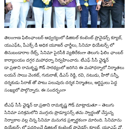
తెలంగాణ ఫిలింఛాంబర్ ఆధ్వర్యంలో డిజిటల్ కంటెంట్ ప్రొవైడర్స్ క్యూబ్,
యుఎఫ్ఓ, పీఎక్స్ డీ అధిక యూజర్ ఛార్జీలు, సినిమా థియేటర్స్ లో
తినుబండారాల రేట్స్, సినిమా పైరసీకి వ్యతిరేకంగా తెలుగు ఫిలిం ఛాంబర్
కార్యాలయం దగ్గర మహాధర్నా నిర్వహించారు. టీఎఫ్ సీసీ ఛైర్మన్
డా.ప్రతాని రామకృష్ణ గౌడ్ సారథ్యంలో జరిగిన ఈ మహాధర్నాలో నిర్మాతలు
లయన్ సాయి వెంకట్, గురురాజ్, డీఎస్ రెడ్డి, రవి, నటుడు, హీరో సన్నీ,
దర్శకుడు సిరాజ్ తో పాటు పలువురు దర్శక నిర్మాతలు, ఆర్టిస్టులు పెద్ద
సంఖ్యలో పాల్గొన్నారు. ఈ సందర్భంగా
టీఎఫ్ సీసీ ఛైర్మన్ డా.ప్రతాని రామకృష్ణ గౌడ్ మాట్లాడుతూ – తెలుగు
సినిమా పరిశ్రమలోని ముగ్గురు ప్రొడ్యూసర్స్ తమ స్వార్థంతో చేస్తున్న
నిర్వాకాల వల్ల చిన్న సినిమా మనుగడ ప్రశ్నార్థకంగా మారింది. సినిమాను
థియేటర్స్ లో ప్రదర్శించే డిజిటల్ కంటెంట్ ప్రొవైడర్స్ క్యూబ్, యూఎఫ్ వో,