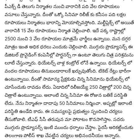
పీఎక్స్ డీ తెలుగు నిర్మాతల నుంచి వారానికి పది వేల రూపాయలు
వసూలు చేస్తున్నారు. దీంతో ఒక్కో సినిమా రిలీజ్ కు కనీసం పది లక్షల
రూపాయలు నిర్మాతలు భారాన్ని మోయాల్సివస్తోంది. మల్టీప్లెక్స్ లో అయితే
వారానికి 15 వేల రూపాయలు నిర్మాత చెల్లించాలి. ఇదే పక్క రాష్ట్రాల్లో
2500 నుంచి 3 వేల రూపాయల మాత్రమే ఛార్జీలు ఉన్నాయి. మన దగ్గర
మాత్రం ఇంత అధిక ధరలు ఎందుకు చెల్లించాలి. ముగ్గురు ప్రొడ్యూసర్స్ ఈ
డిజిటల్ ప్రొవైడింగ్ కంపెనీల్లో పార్టనర్స్ గా ఉంటూ తెలుగు చిత్ర పరిశ్రమను
లూటీ చేస్తున్నారు. థియేటర్స్ వాళ్ల కంట్రోల్ లోనే ఉన్నాయి. థియేటర్స్ లో
వందల రూపాయలు తినుబండారాలకే ఖర్చువుతోంది. టికెట్ రేట్లు భారీగా
ఉంటున్నాయి. దీంతో సామాన్య ప్రేక్షకుడు చిన్న సినిమాను థియేటర్స్ లో
చూసేందుకు రావడం లేదు. ఏడాదిలో రిలీజయ్యే 250 చిత్రాల్లో 200 చిన్న
చిత్రాలే ఉంటున్నాయి. అలాంటి చిన్న సినిమా ఈ రోజున బతికే పరిస్థితి
లేదు. నేను నిర్మాతగా దాదాపు 50 సినిమాలు నిర్మించా. అప్పట్లో ఇలాంటి
పరిస్థితి ఉండేది కాదు. ఈ సమస్యలపై ప్రభుత్వం స్పందించి చర్యలు
తీసుకోవాలి. టీఎఫ్ సీసీ తరుపున మా పోరాటం కొనసాగిస్తాం. సదరు
ముగ్గురు ప్రొడ్యూసర్స్ ఇంటి ముందు ధర్నాలు చేస్తాం. పైరసీ అరికట్టేందుకు
తెలంగాణ పోలీస్ శాఖ చేపట్టిన చర్యలు అభినందనీయం అన్నారు.