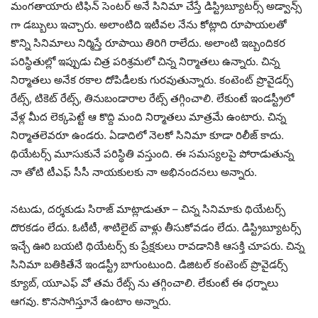
మంగతాయారు టిఫిన్ సెంటర్ అనే సినిమా చేస్తే డిస్ట్రిబ్యూటర్స్ అడ్వాన్స్
గా డబ్బులు ఇచ్చారు. అలాంటిది ఇటీవల నేను కోట్లాది రూపాయలతో
కొన్ని సినిమాలు నిర్మిస్తే రూపాయి తిరిగి రాలేదు. అలాంటి ఇబ్బందికర
పరిస్థితుల్లో ఇప్పుడు చిత్ర పరిశ్రమలో చిన్న నిర్మాతలు ఉన్నారు. చిన్న
నిర్మాతలు అనేక రకాల దోపిడీలకు గురవుతున్నారు. కంటెంట్ ప్రొవైడర్స్
రేట్స్, టికెట్ రేట్స్, తినుబండారాల రేట్స్ తగ్గించాలి. లేకుంటే ఇండస్ట్రీలో
వేళ్ల మీద లెక్కపెట్టే ఆ కొద్ది మంది నిర్మాతలు మాత్రమే ఉంటారు. చిన్న
నిర్మాతలెవరూ ఉండరు. ఏడాదిలో నెలకో సినిమా కూడా రిలీజ్ కాదు.
థియేటర్స్ మూసుకునే పరిస్థితి వస్తుంది. ఈ సమస్యలపై పోరాడుతున్న
నా తోటి టీఎఫ్ సీసీ నాయకులకు నా అభినందనలు అన్నారు.
నటుడు, దర్శకుడు సిరాజ్ మాట్లాడుతూ – చిన్న సినిమాకు థియేటర్స్
దొరకడం లేదు. ఓటీటీ, శాటిలైట్ వాళ్లు తీసుకోవడం లేదు. డిస్ట్రిబ్యూటర్స్
ఇచ్చే ఊరి బయటి థియేటర్స్ కు ప్రేక్షకులు రావడానికి ఆసక్తి చూపరు. చిన్న
సినిమా బతికితేనే ఇండస్ట్రీ బాగుంటుంది. డిజిటల్ కంటెంట్ ప్రొవైడర్స్
క్యూబ్, యూఎఫ్ వో తమ రేట్స్ ను తగ్గించాలి. లేకుంటే ఈ ధర్నాలు
ఆగవు. కొనసాగిస్తూనే ఉంటాం అన్నారు.