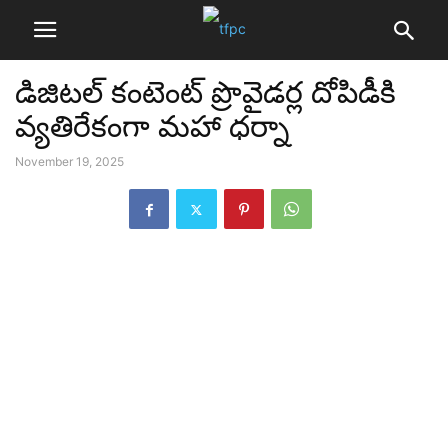
డిజిటల్ కంటెంట్ ప్రొవైడర్ల దోపిడీకి
వ్యతిరేకంగా మహా ధర్నా
November 19, 2025