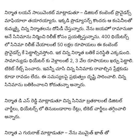
నిర్మాత లయన్ సాయివెంకట్ మాట్లాడుతూ – డిజిటల్ కంటెంట్ ప్రొవైడర్స్
మాఫియాలా తయారయ్యారు. ఇక్కడి ప్రొడ్యూసర్స్ కొందరు ఆ కంపెనీలతో
కుమ్మక్కై చిన్న నిర్మాతలను దోపిడీ చేస్తున్నారు. నేను జయహో రామానుజా
అనే సినిమాను నిర్మించి రిలీజ్ కోసం ప్రయత్నిస్తున్నాను. 400 థియేటర్స్
లో సినిమా రిలీజ్ చేయాలంటే 50 లక్షల రూపాయలు ఈ కంటెంట్
ప్రొవైడర్స్ కే పెట్టాల్సివస్తోంది. ఇక చిన్న నిర్మాత బతికే పరిస్థితి ఎక్కడుంది.
సామాన్యుడు థియేటర్ కు వెళ్లాలంటే 2, 3 వేల రూపాయలు ఖర్చు పెట్టాలి.
టికెట్ రేట్స్ పెంచారు. ఇవన్నీ చూసి చిన్న సినిమాకు రావాల్సిన ప్రేక్షకుడు
కూడా రావడం లేదు. ఈ సమస్యలపై ప్రభుత్వం దృష్టి సారించాలి. చిన్న
సినిమాను బతికించాలని కోరుతున్నా అన్నారు.
నిర్మాత డి ఎస్ రెడ్డి మాట్లాడుతూ చిన్న సినిమా బ్రతకాలంటే డిజిటల్
చార్జీలు, థియేటర్స్ లో తినుబండారాల రేట్లు, టికెట్ చార్జీలు తగ్గించాలి
అన్నారు.
నిర్మాత ఎ గురురాజ్ మాట్లాడుతూ – నేను ముమైత్ ఖాత్ తో