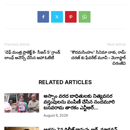
Previous article
Next article
‘చెఫ్ మంత్ర ప్రాజెక్ట్ కె- సీజన్ 5’ గ్రాండ్
“కొదమసింహం” సినిమా నాకు, రామ్
లాంఛ్ అనౌన్స్ చేసిన ఆహా ఓటీటీ
చరణ్ కు ఫేవరేట్ మూవీ – మెగాస్టార్
చిరంజీవి
RELATED ARTICLES
అస్సాం వరద బాధితులకు నిత్యవసర
వస్తువులను పంపిణీ చేసిన నందమూరి
బసవరామ తారకం ఎన్టీఆర్...
August 6, 2026
ఆగస్టు 7న రిలీజ్ కానున్న ఆర్‌. మాధవన్‌