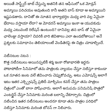
అయితే సాఫ్ట్వేర్ జాబ్ చేస్తున్న అతనికి తన ఆఫీసులో ఒక మోడ్రన్
అమ్మాయి పరిచయం అవుతుంది కానీ అతని బాస్ కూడా ఆ అమ్మాయిని
ఇష్టపడతారు. దానితో ఈ నూతన భార్యాభర్తల మధ్య వారి వల్ల ఏమైనా
భేదాలు వస్తాయా లేదా? ఆ మోడరన్ అమ్మాయి ఇంకా ఆ యువకుడు
మధ్య ఎటువంటి రిలేషన్ ఉంటుంది? దానివల్ల తన బాస్ తో ఏమైనా
ఛాలెంజ్లు వస్తాయా? చివరికి వారి జీవితాలు ఎలా ఉండబోతాయి? అనే
ప్రశ్నలకు సమాధానం తెలియాలంటే వెండితెరపై ఈ చిత్రం చూడాల్సిందే.
నటీనటుల నటన :
కొత్త నటీనటులు అయినప్పటికీ శర్మ ఇంకా రోజాభారతి ఇద్దరు
పోటాపోటీగా సినిమాలో తమ పాత్రలకు న్యాయం చేస్తూ నటిస్తూ కాకుండా
ఒక నూతన జంట వలే జీవించారు చెప్పుకోవచ్చు. అటు ఎమోషన్స్ అలాగే
ఇటు ఇతర ఎక్స్ప్రెషన్స్ ప్రతిదీ మాక్సిమం కవర్ చేస్తూ తమ పాత్రలు
చిత్రంలో ఎంతో బాగా పోషించారు. అలాగే అనుపమ పనిమనిషి పాత్రలో
ఎంటర్టైన్ చేస్తూ సినిమాకు మరింత బలాన్ని చేకూర్చారు. చిత్రంలో
నటించిన ఇతర నటీనటులు అందరూ కూడా తమ పాత్రల పరిధిలో
నటిస్తూ సినిమాకు మరింత బోనస్ గా నిలిచారు.