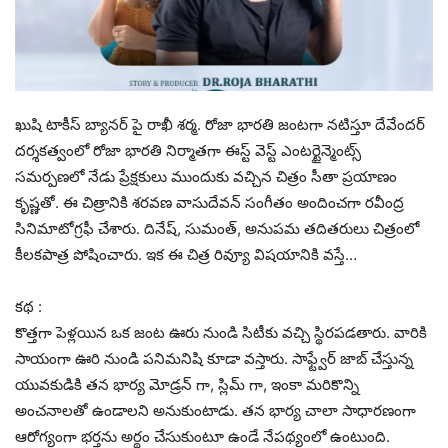
ఖుషి టాకీస్ బ్యానర్ పై రాఖీ శర్మ. రోజా భారతి జంటగా నటిస్తూ దేవేందర్
దర్శకత్వంలో రోజా భారతి నిర్మాతగా ఈస్ట్ వెస్ట్ ఎంటర్టైన్మెంట్స్
సమర్పణలో నేడు ప్రేక్షకులు ముందుకు వచ్చిన చిత్రం సీతా ప్రయాణం
కృష్ణతో. ఈ చిత్రానికి శరవణ వాసుదేవన్ సంగీతం అందించగా రవీంద్ర
సినిమాటోగ్రఫీ చేశారు. దినేష్, సుమంత్, అనుపమ తదితరులు చిత్రంలో
కీలకపాత్ర పోషించారు. ఇక ఈ చిత్ర రివ్యూ విషయానికి వస్తే…
కథ :
కొత్తగా పెళ్లయిన ఒక జంట ఊరు నుండి సిటీకు వచ్చి స్థిరపడతారు. వారికి
సాయంగా ఊరి నుండి పనిమనిషి కూడా వస్తారు. సాఫ్ట్వేర్ జాబ్ చేస్తున్న
యువకుడికి తన భార్య మోడ్రన్ గా, స్లిమ్ గా, ఇంకా మరికొన్ని
అంచనాలతో ఉండాలని అనుకుంటాడు. తన భార్య చాలా సాధారణంగా
ఆరోగ్యంగా భర్తను అర్థం చేసుకుంటూ ఉండే నేపథ్యంలో ఉంటుంది.