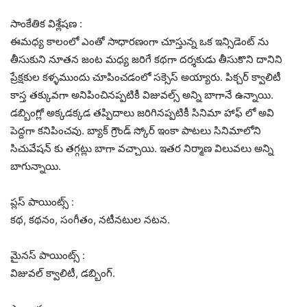
సాంకేతిక విశ్లేషణ :
ఈమధ్య కాలంలో ఎంతో సాధారణంగా చూస్తున్న ఒక ఇన్సిడెంట్ ను
తీసుకుని నూతన జంట మధ్య జరిగే కథగా దర్శకుడు తీసుకొని దానిని
ప్రేక్షకుల కళ్ళముందు చూపించడంలో సక్సెస్ అయ్యారు. పిక్చర్ క్వాలిటీ
కాస్త తక్కువగా అనిపించినప్పటికీ విజువల్స్ అన్ని బాగానే ఉన్నాయి.
డబ్బింగ్లో అక్కడక్కడ తప్పిదాలు జరిగినప్పటికీ సినిమా హాఫ్ లో అవి
పెద్దగా కనిపించవు. బ్యాక్ గ్రౌండ్ స్కోర్ ఇంకా పాటలు సినిమాలోని
సిచువేషన్ కు తగ్గట్లు బాగా వచ్చాయి. ఇతర నిర్మాణ విలువలు అన్ని
బాగున్నాయి.
ప్లస్ పాయింట్స్ :
కథ, కథనం, సంగీతం, నటీనటుల నటన.
మైనస్ పాయింట్స్ :
విజువల్ క్వాలిటీ, డబ్బింగ్.