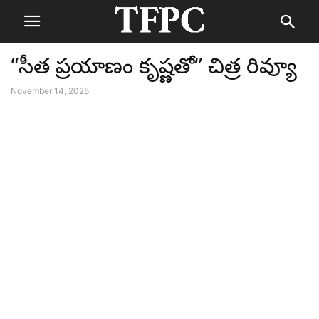
“సీత ప్రయాణం కృష్ణతో” చిత్ర రివ్యూ
November 14, 2025