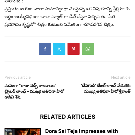
సారాంశం :
ప్రస్తుతం బయట చాలా సామాన్యంగా చూస్తున్న ఒక విషయాన్ని ప్రేక్షకులకు
అర్థం అయ్యేవిధంగా చాలా స్మూత్ గా డీల్ చేస్తూ వచ్చిన ఈ “సీత
ప్రయాణం కృష్ణతో” చిత్రం కుటుంబ సమేతంగా చూడదగిన చిత్రం.
Previous article
Next article
ఘనంగా “రాజు వెడ్స్ రాంబాయి”
‘దేవగుడి’ టీజర్ లాంచ్ వేడుకకు
ట్రైలర్ లాంఛ్ – ముఖ్య అతిధిగా హీరో
ముఖ్య అతిధిగా హీరో శ్రీకాంత్
అడివి శేష్
RELATED ARTICLES
Dora Sai Teja Impresses with