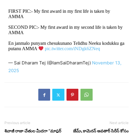
FIRST PIC:- My first award in my first life is taken by
AMMA
SECOND PIC:- My first award in my second life is taken by
AMMA
En janmalo punyam chesukunano Telidhu Neeku kodukku ga
putanu AMMA
pic.twitter.com/iNDgk6ZNeq
— Sai Dharam Tej (@IamSaiDharamTej)
November 13,
2025
Previous article
Next article
శివాజీ రాజా చేతుల మీదగా “మాస్టర్
జేమ్స్ కామెరన్ అవతార్ సిరీస్‌ కోసం