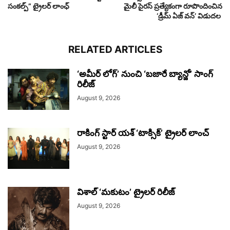
సంకల్ప్” ట్రైలర్ లాంఛ్
మైలీ సైరస్ ప్రత్యేకంగా రూపొందించిన
‘డ్రీమ్ ఏజ్ వన్’ విడుదల
RELATED ARTICLES
‘అమీర్ లోగ్’ నుంచి ‘బజారే బ్యాన్జో’ సాంగ్
రిలీజ్
August 9, 2026
రాకింగ్ స్టార్ యశ్ ‘టాక్సిక్’ ట్రైలర్ లాంచ్
August 9, 2026
విశాల్ ‘మకుటం’ ట్రైలర్ రిలీజ్
August 9, 2026