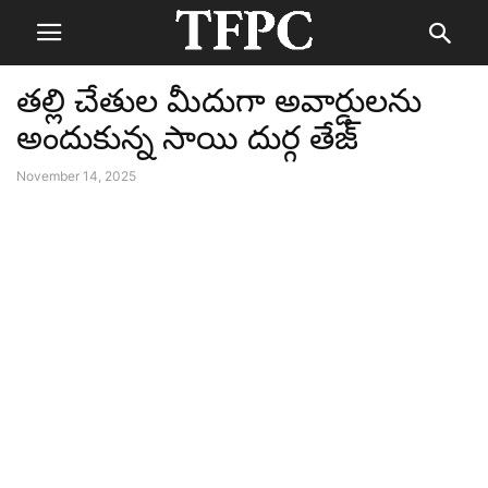
తల్లి చేతుల మీదుగా అవార్డులను
అందుకున్న సాయి దుర్గ తేజ్
November 14, 2025