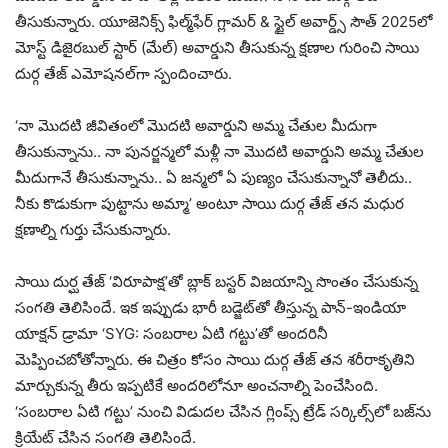
తీసుకున్నారు. యూజెనిక్స్ ఫిల్మ్‌ఫేర్ గ్లామర్ & స్టైల్ అవార్డ్స్ సౌత్ 2025లో
మోస్ట్ డిజైరబుల్ స్టార్ (మేల్) అవార్డుని తీసుకున్న క్షణాల గురించి సాయి
దుర్గ తేజ్ ఎమోషనల్‌గా స్పందించారు.
‘నా మొదటి జీవితంలో మొదటి అవార్డుని అమ్మ చేతుల మీదుగా
తీసుకున్నాను.. నా పునర్జన్మలో మళ్లీ నా మొదటి అవార్డుని అమ్మ చేతుల
మీదుగానే తీసుకున్నాను.. ఏ జన్మలో ఏ పుణ్యం చేసుకున్నానో తెలీదు..
నీకు కొడుకుగా పుట్టాను అమ్మా’ అంటూ సాయి దుర్గ తేజ్ తన మధుర
క్షణాల్ని గుర్తు చేసుకున్నారు.
సాయి దుర్ఘ తేజ్ ‘విరూపాక్ష’తో బ్లాక్ బస్టర్ విజయాన్ని సొంతం చేసుకున్న
సంగతి తెలిసిందే. ఇక ఇప్పుడు భారీ బడ్జెట్‌తో తీస్తున్న పాన్-ఇండియా
యాక్షన్ డ్రామా ‘SYG: సంబరాల ఏటి గట్టు’తో అందరినీ
మెప్పించబోతోన్నారు. ఈ చిత్రం కోసం సాయి దుర్గ తేజ్ తన శరీరాకృతిని
మార్చుకున్న తీరు ఇప్పటికే అందరిలోనూ అంచనాల్ని పెంచేసింది.
‘సంబరాల ఏటి గట్టు’ నుంచి విడుదల చేసిన గ్లింప్స్ ట్రేడ్ సర్కిల్స్‌లో బజ్‌ను
క్రియేట్ చేసిన సంగతి తెలిసిందే.