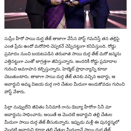
సుప్రీం హీరో సాయి దుర్ఘ తేజ్ తాజాగా వేసిన పోస్ట్ గమనిస్తే తన తల్లిపై
ఎంత ప్రేమ ఉందో మరోసారి చెప్పకనే చెప్పినట్టుగా కనిపిస్తుంది. రోడ్డు
ప్రమాదం నుంచి బయటపడిన తరువాత సాయి దుర్గ తేజ్ మరో జన్మను
ఎత్తినట్టుగా ఎంతో జాగ్రత్తగా జీవిస్తున్నారు. అందరికీ రోడ్డు ప్రమాదాల
గురించి అవగాహన కల్పిస్తున్నారు. హెల్మెట్ ప్రాధాన్యాన్ని కూడా
చెబుతుంటారు. తాజాగా సాయి దుర్గ తేజ్ తనకు వచ్చిన అవార్డు, ఆ
అవార్డుని అమ్మ విజయ దుర్గ గారి చేతుల మీదుగా అందుకోవడం గురించి
పోస్ట్ వేశారు.
పిల్లా నువ్వులేని జీవితం సినిమాకి గాను డెబ్యూ హీరోగా సినీ మా
అవార్డును సాధించారు. అయితే ఆ మొదటి అవార్డుని తల్లి చేతుల
మీదుగా సాయి దుర్గ తేజ్ తీసుకున్నారు. ఇప్పుడు మళ్లీ ఈ పునర్జన్మలో
మొదటి అవార్డుని కూడా తల్లి చేతుల మీదుగానే సాయి దుర్గ తేజ్