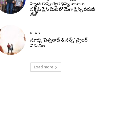
హృదయపూర్వక ధన్యవాదాలు:
సక్సెస్ ప్రెస్ మీట్‌లో మెగా ప్రిన్స్ వరుణ్
తేజ్
NEWS
సూర్య ‘విశ్వనాథ్ & సన్స్’ ట్రైలర్
విడుదల
Load more