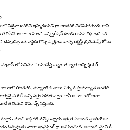
ా?
డియోలో ఏదైనా జరిగితే ఇమ్మీడియట్ గా అందరికీ తెలిసిపోతుంది. కానీ
లిసేవి. ఆ కాలం నుంచి ఇన్స్పిరేషన్ పొంది రాసిన కథ. ఇది ఒక
ి చెప్పొచ్చు. ఒక ఇద్దరు గొప్ప వ్యక్తులు వాళ్ళ ఆర్టిస్ట్ బ్రిలియన్స్ కోసం
.
రాస్ లో సినిమా చూపించేస్తున్నాం. తర్వాత అన్ని క్లియర్
ఆ కాలంలో లిటరేచర్, మ్యూజిక్ కి చాలా ఎక్కువ ప్రాముఖ్యత ఉండేది.
ాహిత్యమైన ఓకే అన్ని సర్దుకుపోతున్నాం. కానీ ఆ కాలంలో అలా
అంటే తెలియని రొమాన్స్ వస్తుంది.
మద్రాస్ నుంచి ఇక్కడికి వచ్చేటప్పుడు ఇక్కడ ఎలాంటి స్టూడియోస్
ాడుతున్నప్పుడు చాలా ఇంట్రెస్టింగ్ గా అనిపించింది. అలాంటి టైంని రీ