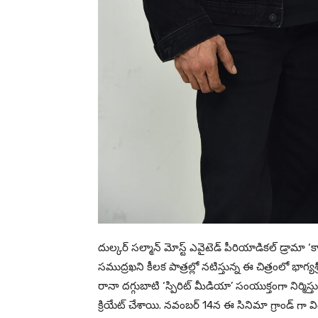
దుల్కర్ సల్మాన్ మోస్ట్ ఎవైటెడ్ పీరియాడికల్ డ్రామా ‘క
సముద్రఖని కీలక పాత్రల్లో నటిస్తున్న ఈ చిత్రంలో భాగ్యశ్రీ బో
రానా దగ్గుబాటి ‘స్పిరిట్‌ మీడియా’ సంయుక్తంగా నిర్మిస
క్రియేట్ చేశాయి. నవంబర్ 14న ఈ సినిమా గ్రాండ్ గా 