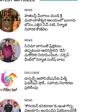
NEWS
పాతబస్తీ మీరాలం మండి శ్రీ
మహంకాళేశ్వర ఆలయంలో బంగారు
బోనం ఎత్తిన సినీ నటి, నిర్మాత
నిహారిక కొణిదెల
NEWS
సినిమా బాగుంటే ప్రేక్షకులు
తప్పకుండా ఆదరిస్తారని ‘డిసి’
మరోసారి నిరూపించింది : సక్సెస్
మీట్‌లో నిర్మాత సురేష్ బాబు
EXCLUSIVE
డాన్సర్స్ అసోసియేషన్‌కు ఫిల్మ్
ఫెడరేషన్ షాక్.. సహాయ నిరాకరణ
ప్రకటింపు
NEWS
‘కొరియన్ కనకరాజు’కు ఇంత గొప్ప
విజయాన్ని అందించిన ప్రేక్షకులందరికీ