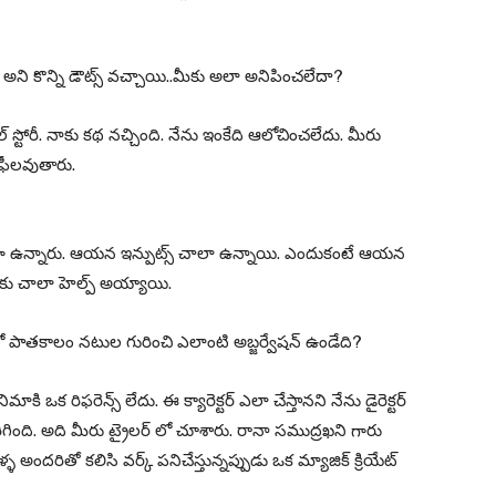
 అని కొన్ని డౌట్స్ వచ్చాయి..మీకు అలా అనిపించలేదా?
్ స్టోరీ. నాకు కథ నచ్చింది. నేను ఇంకేది ఆలోచించలేదు. మీరు
 ఫీలవుతారు.
గా ఉన్నారు. ఆయన ఇన్పుట్స్ చాలా ఉన్నాయి. ఎందుకంటే ఆయన
కు చాలా హెల్ప్ అయ్యాయి.
మీలో పాతకాలం నటుల గురించి ఎలాంటి అబ్జర్వేషన్ ఉండేది?
ఒక రిఫరెన్స్ లేదు. ఈ క్యారెక్టర్ ఎలా చేస్తానని నేను డైరెక్టర్
ిగింది. అది మీరు ట్రైలర్ లో చూశారు. రానా సముద్రఖని గారు
్ళ అందరితో కలిసి వర్క్ పనిచేస్తున్నప్పుడు ఒక మ్యాజిక్ క్రియేట్