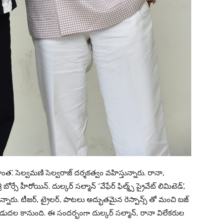
ాంత’. సెల్వమణి సెల్వరాజ్‌ దర్శకత్వం వహిస్తున్నారు. రానా,
ర్సే హీరోయిన్. దుల్కర్‌ సల్మాన్‌ ‘వేఫేర్‌ ఫిల్మ్స్‌ ప్రైవేట్‌ లిమిటెడ్‌’,
్తున్నారు. టీజర్, ట్రైలర్, పాటలు అద్భుతమైన రెస్పాన్స్ తో మంచి బజ్
విడుదల కానుంది. ఈ సందర్భంగా దుల్కర్ సల్మాన్, రానా విలేకరుల