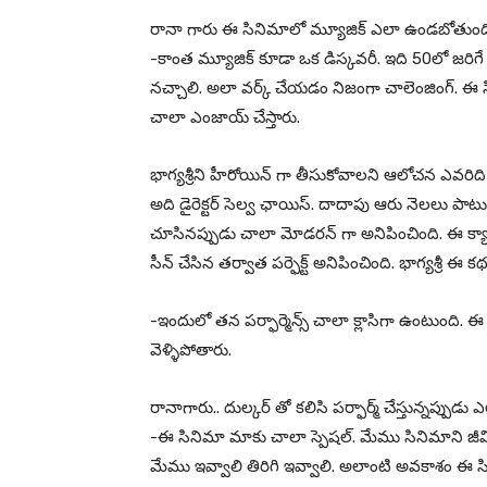
రానా గారు ఈ సినిమాలో మ్యూజిక్ ఎలా ఉండబోతుంద
-కాంత మ్యూజిక్ కూడా ఒక డిస్కవరీ. ఇది 50లో జరిగ
నచ్చాలి. అలా వర్క్ చేయడం నిజంగా చాలెంజింగ్. 
చాలా ఎంజాయ్ చేస్తారు.
భాగ్యశ్రీని హీరోయిన్ గా తీసుకోవాలని ఆలోచన ఎవరిద
అది డైరెక్టర్ సెల్వ ఛాయిస్. దాదాపు ఆరు నెలలు పాటు వ
చూసినప్పుడు చాలా మోడరన్ గా అనిపించింది. ఈ క్యారెక
సీన్ చేసిన తర్వాత పర్ఫెక్ట్ అనిపించింది. భాగ్యశ్రీ ఈ కథ
-ఇందులో తన పర్ఫార్మెన్స్ చాలా క్లాసిగా ఉంటుంది
వెళ్ళిపోతారు.
రానాగారు.. దుల్కర్ తో కలిసి పర్ఫార్మ్ చేస్తున్నప్పుడు
-ఈ సినిమా మాకు చాలా స్పెషల్. మేము సినిమాని జీవి
మేము ఇవ్వాలి తిరిగి ఇవ్వాలి. అలాంటి అవకాశం ఈ సిన