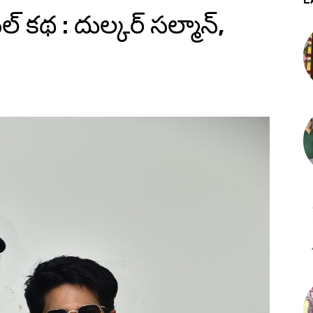
నల్ కథ : దుల్కర్ సల్మాన్,