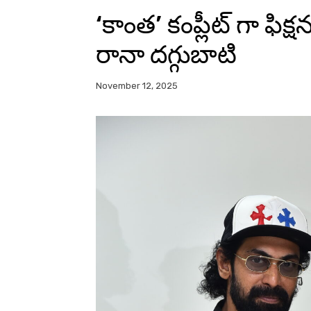
‘కాంత’ కంప్లీట్ గా ఫిక్ష
రానా దగ్గుబాటి
November 12, 2025