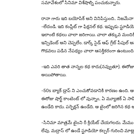
సమావేశంలో సినిమా విశేషాల్ని పంచుకున్నారు.
రానా గారు ఇది బయోపిక్ అని వినిపిస్తుంది.. నిజమేన
-లేదండి. ఇది కంప్లీట్ గా ఫిక్షనల్ కథ. ఇప్పుడు స్టూ
ఇలాంటి కథలు చాలా జరిగాయి. చాలా తక్కువ మందికి తె
ఇన్సిడెంట్ అని చెప్పలేం. డార్క్ సైడ్ ఆఫ్ గ్రేట్ పీపుల్ అన
గొడవలు పడిన నేపథ్యం చాలా ఆసక్తికరంగా ఉంటుంది
-ఇది ఎవరి తాత నాన్నల కథ కాదు(నవ్వుతూ). ఈరోజు మద్
అయిపోతాయి.
-50s బ్యాక్ డ్రాప్ ని ఎంచుకోవడానికి కారణం ఉంది. 
ఈరోజు షార్ట్ కాంటెంట్ లో వున్నాం, ఏ మ్యూజిక్ ఏ స
ఉండేది కాదు. పర్ఫెక్షన్ ఉండేది. ఆ టైంలో జరిగిన కథ 
-సినిమా మాత్రమే టైంని రీ క్రియేట్ చేయగలదు. మేము 
లేవు. మద్రాస్ లో ఉండే స్టూడియో కల్చర్ గురించి మాట్ల