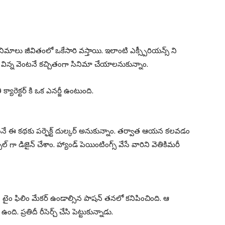
ినిమాలు జీవితంలో ఒకేసారి వస్తాయి. ఇలాంటి ఎక్స్పీరియన్స్ ని
థ విన్న వెంటనే కచ్చితంగా సినిమా చేయాలనుకున్నాం.
్యారెక్టర్ కి ఒక ఎనర్జీ ఉంటుంది.
న వెంటనే ఈ కథకు పర్ఫెక్ట్ దుల్కర్ అనుకున్నాం. తర్వాత ఆయన కలవడం
్ గా డిజైన్ చేశాం. హ్యాండ్ పెయింటింగ్స్ వేసే వారిని వెతికిమరీ
్ట్ టైం ఫిలిం మేకర్ ఉండాల్సిన పాషన్ తనలో కనిపించింది. ఆ
. ప్రతిదీ రీసెర్చ్ చేసి పెట్టుకున్నాడు.