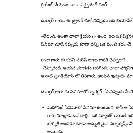
క్రియేట్ చేయడం చాలా ఎక్సైటింగ్ థింగ్.
దుల్కర్ గారు.. ఈ ట్రైలర్ చూసినప్పుడు ఇది బియోపిక్
-లేదండి. అంతా చాలా క్లియర్ గా ఉంది. ఇది ఒక ఫిక్షనల
సినిమా చూసినప్పుడు కూడా దీన్ని ఒక మంచి కథగానే
రానా గారు ఈ కథని సురేష్ బాబు గారికి చెప్పారా?
-చెప్పారండి. ఆయన చూడడం జరిగింది. చాలా హ్యాపీ
ఆనాటి స్టూడియోస్ లో తిరిగారు. ఆయన ఇన్పుట్స్ మా
దుల్కర్ గారు ఈ సినిమాలో క్యారెక్టర్ చేసినప్పుడు 
మహానటి సినిమాలో సినిమా ఉంటుంది. కానీ ఆ సినిమాకి 
గారు మాట్లాడుకునేవాళ్లం. ఒక మ్యాజిక్ అయితే జర
భాగ్యశ్రీ అందరూ కూడా అద్భుతమైన పెర్ఫార్మర్స్. వీళ
అయింది.