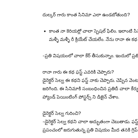
దుల్కర్ గారు కాంత సినిమా ఎలా ఉండబోతుంది?
కాంత నా కెరియర్లో చాలా స్పెషల్ ఫిలిం. ఇలాంటి స
మళ్ళీ మళ్ళీ రీ క్రియేట్ చేయలేం. నేను రానా ఈ క
-ప్రతి విషయంలో చాలా కేర్ తీసుకున్నాం. ఇందులో ప్రతి క
రానా గారు ఈ కథ ఫస్ట్ ఎవరికి చెప్పారు?
డైరెక్టర్ సెల్వ ఈ కథని ఫస్ట్ నాకు చెప్పారు. చెప్పి
జరిగింది. ఈ సినిమాకి సంబంధించిన ప్రతిదీ చాలా కేర్ఫుల
హ్యాండ్ పెయింటింగ్ పోస్టర్స్ ని డిజైన్ చేశాం.
డైరెక్టర్ సెల్వ గురించి?
-డైరెక్టర్ సెల్వ కథని చాలా అద్భుతంగా చెబుతాడు. ఫస
ప్రపంచంలో జరుగుతున్న ప్రతి విషయం మీద తనకి గ్రిప్ ఉంది