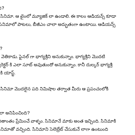
ి?
ే సినిమా. ఆ టైంలో మ్యూజిక్ లా ఉండాలి. ఈ కాలం ఆడియన్స్ కూడా
ఈ సినిమాలో పాటలు, బీజీఎం చాలా అద్భుతంగా ఉంటాయి. ఆడియన్స్
ి?
ెతికాడు. ఫైనల్ గా భాగ్యశ్రీని అనుకున్నాం. భాగ్యశ్రీని మొదటి
్టర్ కి ఎలా సూట్ అవుతుందో అనుకున్నాం. కానీ దుల్కర్ భాగ్యశ్రీ
కి యాప్ట్.
. ఈ సినిమా మొదలైన పది నిమిషాల తర్వాత మీరు ఆ ప్రపంచంలోకి
 ఎలా అనిపించింది?
తాంతం ప్రేమించే వాళ్ళం. సినిమానే మాకు అంత ఇచ్చింది. సినిమాకి
ిమాతో వచ్చింది. సినిమాని సెలెబ్రేట్ చేసుకునే లాగా ఉంటుంది