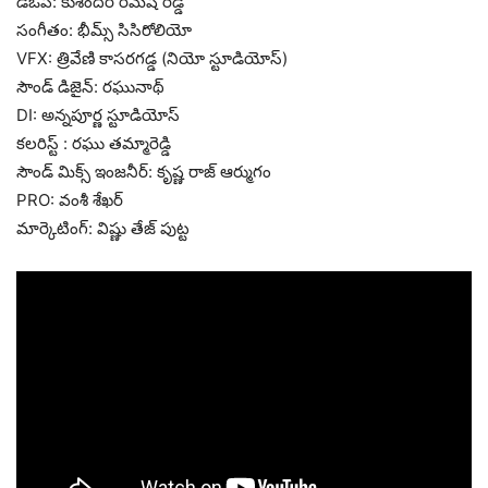
డిఓపి: కుశేందర్ రమేష్ రెడ్డి
సంగీతం: భీమ్స్ సిసిరోలియో
VFX: త్రివేణి కాసరగడ్డ (నియో స్టూడియోస్)
సౌండ్ డిజైన్: రఘునాథ్
DI: అన్నపూర్ణ స్టూడియోస్
కలరిస్ట్ : రఘు తమ్మారెడ్డి
సౌండ్ మిక్స్ ఇంజనీర్: కృష్ణ రాజ్ ఆర్ముగం
PRO: వంశీ శేఖర్
మార్కెటింగ్: విష్ణు తేజ్ పుట్ట