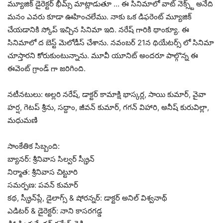
మ్యూజిక్ డైరెక్టర్ భీమ్స్ మాట్లాడుతూ … ఈ సినిమాలో వాట్ నెక్స్ట్ అనేది
మనం ఎవరు కూడా ఊహించలేము. నాకు ఒక డిఫరెంట్ మ్యూజిక్
చేయడానికి స్కోప్ ఇచ్చిన సినిమా ఇది. నరేష్ గారికి థాంక్యూ. ఈ
సినిమాలో ద బెస్ట్ మెలోడీస్ చేశాను. నవంబర్ 21న థియేటర్స్ లో సినిమా
చూస్తారని కోరుకుంటున్నాను. మూవీ యూనిట్ అందరూ పాల్గొన్న ఈ
ఈవెంట్ గ్రాండ్ గా జరిగింది.
నటీనటులు: అల్లరి నరేష్, డాక్టర్ కామాక్షి భాస్కర్ల, సాయి కుమార్, వైవా
హర్ష, గెటప్ శ్రీను, సద్దాం, జీవన్ కుమార్, గగన్ విహారి, అనీష్ కురువిల్లా,
మధుమణి
సాంకేతిక సిబ్బంది:
బ్యానర్: శ్రీనివాస సిల్వర్ స్క్రీన్
నిర్మాత: శ్రీనివాస చిట్టూరి
సమర్పణ: పవన్ కుమార్
కథ, స్క్రీన్‌ప్లే, డైలాగ్స్ & షోరన్నర్: డాక్టర్ అనిల్ విశ్వనాథ్
ఎడిటర్ & డైరెక్టర్: నాని కాసరగడ్డ