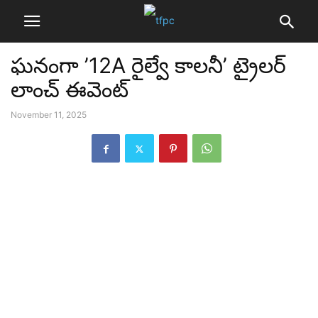
ఘనంగా ’12A రైల్వే కాలనీ’ ట్రైలర్
లాంచ్ ఈవెంట్
November 11, 2025