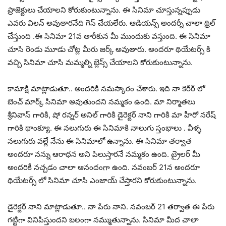
ప్రాజెక్టులు చేయాలని కోరుకుంటున్నాను. ఈ సినిమా చూస్తున్నప్పుడు
ఎవరు విలన్ అవుతారనేది గెస్ చేయలేరు. ఆడియన్స్ అందర్నీ చాలా థ్రిల్
చేస్తుంది .ఈ సినిమా 21వ తారీకున మీ ముందుకు వస్తుంది. ఈ సినిమా
చూసి రెండు మూడు చోట్ల మీరు జర్క్ అవుతారు. అందరూ థియేటర్స్ కి
వచ్చి సినిమా చూసి మమ్మల్ని బ్లెస్స్ చేయాలని కోరుకుంటున్నాను.
కామాక్షి మాట్లాడుతూ.. అందరికి నమస్కారం చేశారు. ఇది నా కెరీర్ లో
బెంచ్ మార్క్ సినిమా అవుతుందని నమ్మకం ఉంది. మా నిర్మాతలు
శ్రీనివాస్ గారికి, షో రన్నర్ అనిల్ గారికి డైరెక్టర్ నాని గారికి మా హీరో నరేష్
గారికి థాంక్యూ. ఈ నలుగురు ఈ సినిమాకి నాలుగు స్తంభాలు . వీళ్ళ
నలుగురు వల్లే నేను ఈ సినిమాలో ఉన్నాను. ఈ సినిమా తర్వాత
అందరూ నన్ను ఆరాధన అని పిలుస్తారనే నమ్మకం ఉంది. ట్రైలర్ మీ
అందరికీ నచ్చడం చాలా ఆనందంగా ఉంది. నవంబర్ 21న అందరూ
థియేటర్స్ లో సినిమా చూసి ఎంజాయ్ చేస్తారని కోరుకుంటున్నాను.
డైరెక్టర్ నాని మాట్లాడుతూ.. నా పేరు నాని. నవంబర్ 21 తర్వాత ఈ పేరు
గట్టిగా వినిపిస్తుందని బలంగా నమ్ముతున్నాను. సినిమా మీద చాలా