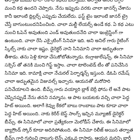
మంచి కథ ఉందని చెప్పారు. నేను ఇప్పుడు వరకు చాలా జానర్స్ చేశాను
కానీ ఇలాంటి థ్రిల్లర్స్ ఎప్పుడు చేయలేదు. ఫస్ట్ టైం ఇలాంటి జానర్ ట్రై
చేస్తే బాగుంటుందనిపించింది. చాలా మల్టీ లేయర్స్ ఉండే కథ. ఏ కథ ఎటు
నుంచి ఓపెన్ అవుతుంది ఎండ్ అవుతుందనేది చాలా ఇంట్రెస్టింగ్ గా
ఉంటుంది. చాలా రేసి ఎక్సైటింగ్ సినిమా ఇది. అని అనిల్ గారు రైటింగ్
స్కిల్స్ నాకు చాలా ఇష్టం. డైరెక్టర్ నాని సినిమాని చాలా అద్భుతంగా
తీశాడు. తను పెళ్లి కూడా చేసుకోబోతున్నాడు. కంగ్రాజులేషన్స్. ఈ సినిమా
సక్సెస్ తో తనకి మంచి గిఫ్ట్ ఇస్తాం. చాలా టాలెంటెడ్ టీం తో పనిచేసిన
సినిమా ఇది. కామాక్షి చాలా నేచురల్ పెర్ఫార్మన్స్ ఇస్తుంది. డిఓపి రమేష్
చాలా అద్భుతమైన విజువల్స్ ఇచ్చారు. ఆయనతో మరోసారి
పనిచేయాలని ఉంది. బీమ్స్ గారు వయ్యారి బ్లాక్ బెర్రీ ఫోను లే అనే పాట
చెప్పినప్పుడే నేను తనని నమ్మాను. ఆ పాట బయటకు వచ్చి చాలా పెద్ద
హిట్ అయింది. అలాగే కెవ్వు కేకలో బాబు రాంబాబు పాట కూడా చాలా
పెద్ద హిట్ అయింది. నాకు కెరీర్ బెస్ట్ సాంగ్స్ ఇచ్చిన మ్యూజిక్ డైరెక్టర్
బీమ్స్. ఈ సినిమాలో చాలా ప్రత్యేకంగా మెలోడీస్ చేశారు. ఈ సినిమాలో
బ్యాగ్రౌండ్ స్కోర్ కూడా అదిరిపోతుంది. ఈ సినిమా రిలీజ్ అయిన తర్వాత
బీమ్స్ గారి గురించి నాలుగు లైన్స్ ఎక్కువ రాస్తారు. ఆయన మరిన్ని భారీ