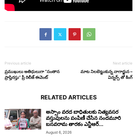
Previous article
Next article
ప్రముఖులు అతిధులుగా “సంతాన
మాట నిలబెట్టుకున్న నాగార్జున –
ప్రాప్తిరస్తు” ప్రీ రిలీజ్ ఈవెంట్
విన్నర్స్ తో కింగ్
RELATED ARTICLES
అస్సాం వరద బాధితులకు నిత్యవసర
వస్తువులను పంపిణీ చేసిన నందమూరి
బసవరామ తారకం ఎన్టీఆర్...
August 6, 2026