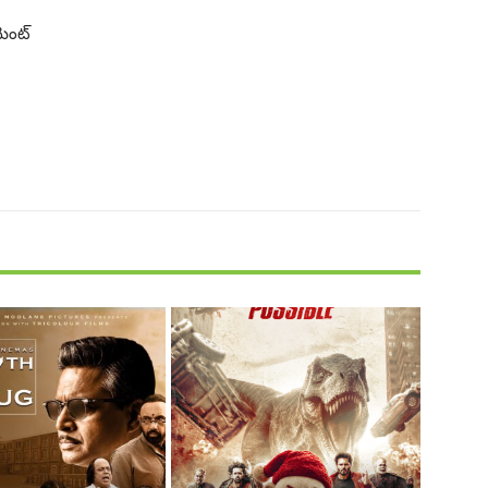
మెంట్