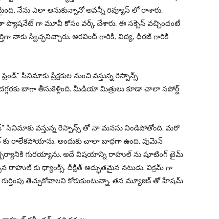
థమైంది. నేను ఎలా అనుకున్నానో అవన్నీ రివ్యూస్ లో రాశారు.
 ప్యాషనేట్ గా మూవీ కోసం వర్క్ చేశారు. ఈ సక్సెస్ వచ్చిందంటే
నాకు స్వేచ్ఛనిచ్చారు. అరవింద్ గారికి, విద్య, ధీరజ్ గారికి
రెండ్” సినిమాకు ప్రేక్షకుల నుంచి వస్తున్న రెస్పాన్స్
 దగ్గరకు బాగా తీసుకెళ్లింది. మీడియా మిత్రులు కూడా చాలా సపోర్ట్
డ్” సినిమాకు వస్తున్న రెస్పాన్స్ తో నా మనసు నిండిపోతోంది. మరో
ీట్ కు రాలేకపోయాను. అందుకు చాలా బాధగా ఉంది. వుమెన్
్చర్యానికి గురయ్యాను. అదే విషయాన్ని రాహుల్ ను షూటింగ్ టైమ్
రాహుల్ కు థ్యాంక్స్. దీక్షిత్ అద్భుతమైన నటుడు. విక్రమ్ గా
ంత గుర్తింపు తెచ్చుకోవాలని కోరుకుంటున్నా. తన మ్యూజిక్ తో హేషమ్