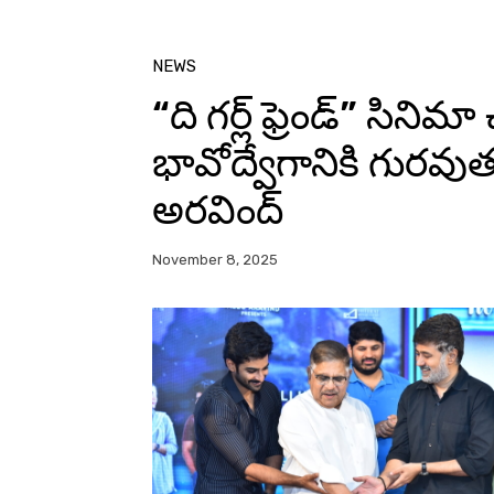
NEWS
“ది గర్ల్ ఫ్రెండ్” సి
భావోద్వేగానికి గురవుతు
అరవింద్
November 8, 2025