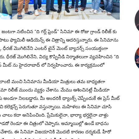
్టి జంటగా నటించిన “ది గర్ల్ ఫ్రెండ్” సినిమా ఈ రోజు గ్రాండ్ రిలీజ్ కు
 ఫ్యామిలీ ఆడియెన్స్ ఈ చిత్రాన్ని ఆదరిస్తున్నారు. ఈ సినిమాను
్, ధీరజ్ మొగిలినేని ఎంటర్ టైన్ మెంట్ బ్యానర్స్ సంయుక్తంగా
ు. ధీరజ్ మొగిలినేని, విద్య కొప్పినీడి నిర్మాతలుగా వ్యవహించిన “ది
్సెస్ మీట్ ను హైదరాబాద్ లో నిర్వహించారు. ఈ కార్యక్రమంలో
ెండ్” లాంటి మంచి సినిమాను మీడియా మిత్రులు తమ బాధ్యతగా
నేను సినిమా రిలీజ్ ముందు వ్యక్తం చేశాను. మేము ఆశించినట్లే మీడియా
ాకు అండగా నిలబడ్డారు. మీ అందరికీ థ్యాంక్స్ చెప్పేందుకే ఈ ప్రెస్ మీట్
ంచి కలెక్షన్స్ పెరుగుతూ వస్తున్నాయి. మహిళలు ఈ సినిమా చూసి
చాలు కదా అనిపించింది. ప్రేమికులైనా, భార్యా భర్తలైనా వాళ్లు
దో రెండూ ఈ చిత్రంలో చెప్పారు. అమ్మాయిల్లో ఉండే బాధను
 చేశారు. ఈ సినిమా విజయానికి మొదటి కారణం దర్శకుడే. హీరో