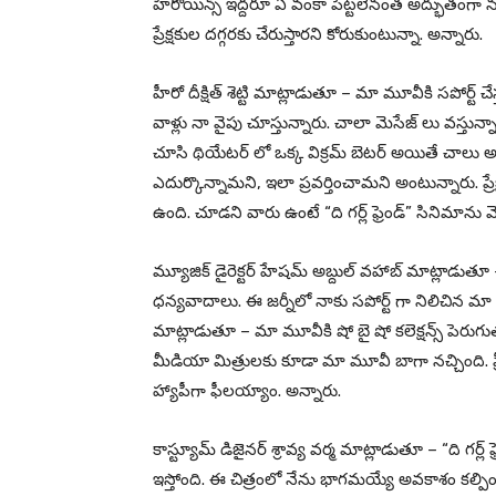
హీరోయిన్స్ ఇద్దరూ ఏ వంకా పెట్టలేనంత అద్భుతంగ
ప్రేక్షకుల దగ్గరకు చేరుస్తారని కోరుకుంటున్నా. అన్నారు.
హీరో దీక్షిత్ శెట్టి మాట్లాడుతూ – మా మూవీకి సపోర్ట్
వాళ్లు నా వైపు చూస్తున్నారు. చాలా మెసేజ్ లు వస్
చూసి థియేటర్ లో ఒక్క విక్రమ్ బెటర్ అయితే చాలు 
ఎదుర్కొన్నామని, ఇలా ప్రవర్తించామని అంటున్నారు. ప్
ఉంది. చూడని వారు ఉంటే “ది గర్ల్ ఫ్రెండ్” సినిమాను
మ్యూజిక్ డైరెక్టర్ హేషమ్ అబ్దుల్ వహాబ్ మాట్లాడుతూ – “ద
ధన్యవాదాలు. ఈ జర్నీలో నాకు సపోర్ట్ గా నిలిచిన మా టీ
మాట్లాడుతూ – మా మూవీకి షో బై షో కలెక్షన్స్ పెరుగుతున
మీడియా మిత్రులకు కూడా మా మూవీ బాగా నచ్చింది. ప్
హ్యాపీగా ఫీలయ్యాం. అన్నారు.
కాస్ట్యూమ్ డిజైనర్ శ్రావ్య వర్మ మాట్లాడుతూ – “ది గర్ల్
ఇస్తోంది. ఈ చిత్రంలో నేను భాగమయ్యే అవకాశం కల్పించిన డ