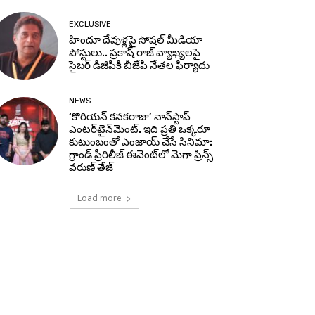
EXCLUSIVE
హిందూ దేవుళ్లపై సోషల్ మీడియా
పోస్టులు.. ప్రకాష్ రాజ్ వ్యాఖ్యలపై
సైబర్ డీజీపీకి బీజేపీ నేతల ఫిర్యాదు
NEWS
‘కొరియన్ కనకరాజు’ నాన్‌స్టాప్
ఎంటర్‌టైన్‌మెంట్. ఇది ప్రతి ఒక్కరూ
కుటుంబంతో ఎంజాయ్ చేసే సినిమా:
గ్రాండ్ ప్రీరిలీజ్ ఈవెంట్‌లో మెగా ప్రిన్స్
వరుణ్ తేజ్
Load more