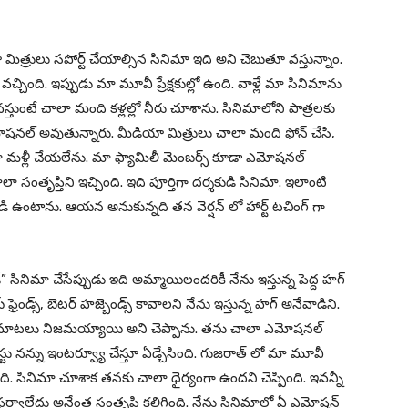
మిత్రులు సపోర్ట్ చేయాల్సిన సినిమా ఇది అని చెబుతూ వస్తున్నాం.
్ వచ్చింది. ఇప్పుడు మా మూవీ ప్రేక్షకుల్లో ఉంది. వాళ్లే మా సినిమాను
్తుంటే చాలా మంది కళ్లల్లో నీరు చూశాను. సినిమాలోని పాత్రలకు
మోషనల్ అవుతున్నారు. మీడియా మిత్రులు చాలా మంది ఫోన్ చేసి,
మా మళ్లీ చేయలేను. మా ఫ్యామిలీ మెంబర్స్ కూడా ఎమోషనల్
ంతృప్తిని ఇచ్చింది. ఇది పూర్తిగా దర్శకుడి సినిమా. ఇలాంటి
ఉంటాను. ఆయన అనుకున్నది తన వెర్షన్ లో హార్ట్ టచింగ్ గా
ెండ్” సినిమా చేసేప్పుడు ఇది అమ్మాయిలందరికీ నేను ఇస్తున్న పెద్ద హగ్
్రెండ్స్, బెటర్ హజ్బెండ్స్ కావాలని నేను ఇస్తున్న హగ్ అనేవాడిని.
ద్దరి మాటలు నిజమయ్యాయి అని చెప్పాను. తను చాలా ఎమోషనల్
టు నన్ను ఇంటర్వ్యూ చేస్తూ ఏడ్చేసింది. గుజరాత్ లో మా మూవీ
ది. సినిమా చూశాక తనకు చాలా ధైర్యంగా ఉందని చెప్పింది. ఇవన్నీ
ఫర్వాలేదు అనేంత సంతృప్తి కలిగింది. నేను సినిమాలో ఏ ఎమోషన్