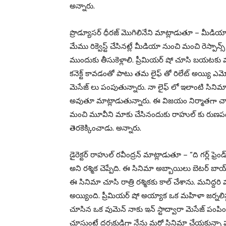
అన్నారు.
ప్రొడ్యూసర్ ధీరజ్ మొగిలినేని మాట్లాడుతూ – మీడియా 
మేము రిక్వెస్ట్ చేసినట్లే మీడియా నుంచి మంచి రెస్పాన్స
ముందుకు తీసుకెళ్లాలి. ప్రీమియర్ షో చూసి బయటకు వస
కనెక్ట్ కావడంతో పాటు తమ లైఫ్ తో రిలేట్ అయ్యి ఎ
మెసేజ్ లు పంపుతున్నారు. నా లైఫ్ లో ఇలాంటి సిని
అవుతూ మాట్లాడుతున్నారు. ఈ విజయం నిర్మాతగా చాలా స
మంచి మూవీని మాకు చేసినందుకు రాహుల్ కు రుణపడి 
తెరకెక్కించాడు. అన్నారు.
డైరెక్టర్ రాహుల్ రవీంద్రన్ మాట్లాడుతూ – “ది గర్ల్ ఫ్ర
అని రశ్మిక చెప్పేది. ఈ సినిమా అబ్బాయిలు బెటర్ బాయ్ ఫ
ఈ సినిమా చూసి రాత్రి రశ్మికకు కాల్ చేశాను. మని
అయ్యింది. ప్రీమియర్ షో అయ్యాక ఒక మహిళా జర్నలిస్
చూసిన ఒక వుమెన్ నాకు ఇన్ స్టాద్వారా మెసేజ్ పంపిం
చూస్తుంటే దర్శకుడిగా నేను మరో సినిమా చేయకున్నా 