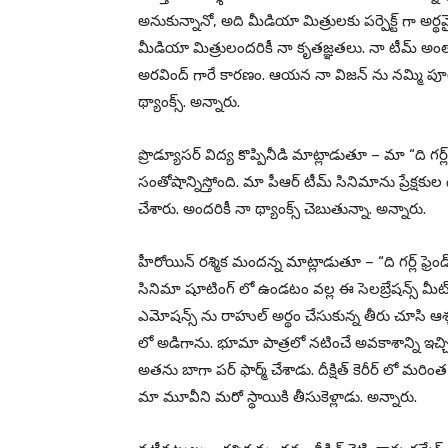
అనుకున్నానో, అది మీడియా మిత్రులకు పర్పెక్ట్ గా అర్
మీడియా మిత్రులందరికీ నా కృతజ్ఞతలు. నా టీమ్ అంతా
అరవింద్ గారే కారణం. ఆయన నా విజన్ ను నమ్మి పూర్తిగా 
థ్యాంక్స్. అన్నారు.
ప్రొడ్యూసర్ విద్య కొప్పినీడి మాట్లాడుతూ – మా “ది గర్ల్ ఫ్
సంతోషాన్నిస్తోంది. మా పీఆర్ టీమ్ సినిమాను ప్రేక్షకుల
చేశారు. అందరికీ నా థ్యాంక్స్ చెబుతున్నా. అన్నారు.
హీరోయిన్ రశ్మిక మందన్న మాట్లాడుతూ – “ది గర్ల్ ఫ్రెం
సినిమా షూటింగ్ లో ఉండటం వల్ల ఈ సెలబ్రేషన్స్ మ
ఎమోషన్స్ ను రాహుల్ అర్థం చేసుకున్న తీరు చూసి ఆశ
లో అడిగాను. భూమా పాత్రలో నటించే అవకాశాన్ని ఇచ్చిన 
అతను బాగా పర్ ఫార్మ్ చేశాడు. దీక్షిత్ కెరీర్ లో మరి
మా మూవీని మరో స్థాయికి తీసుకెళ్లాడు. అన్నారు.