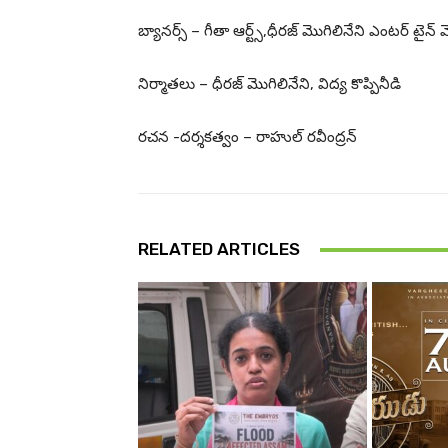
బ్యానర్స్ – గీతా ఆర్ట్స్,ధీరజ్ మొగిలినేని ఎంటర్ టైన్ 
నిర్మాతలు – ధీరజ్ మొగిలినేని, విద్య కొప్పినీడి
రచన -దర్శకత్వం – రాహుల్ రవీంద్రన్
RELATED ARTICLES