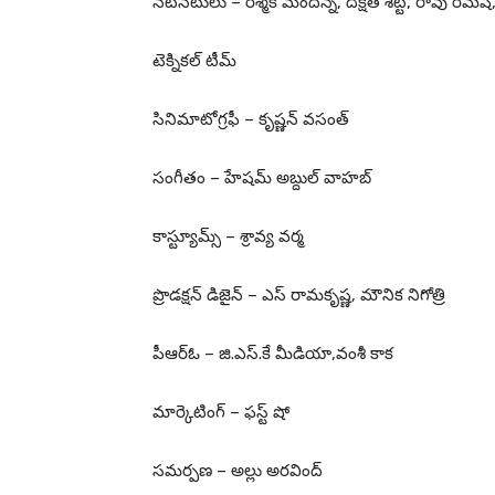
నటీనటులు – రశ్మిక మందన్న, దీక్షిత్ శెట్టి, రావు రమే
టెక్నికల్ టీమ్
సినిమాటోగ్రఫీ – కృష్ణన్ వసంత్
సంగీతం – హేషమ్ అబ్దుల్ వాహబ్
కాస్ట్యూమ్స్ – శ్రావ్య వర్మ
ప్రొడక్షన్ డిజైన్ – ఎస్ రామకృష్ణ, మౌనిక నిగోత్రి
పీఆర్ఓ – జి.ఎస్.కే మీడియా,వంశీ కాక
మార్కెటింగ్ – ఫస్ట్ షో
సమర్పణ – అల్లు అరవింద్