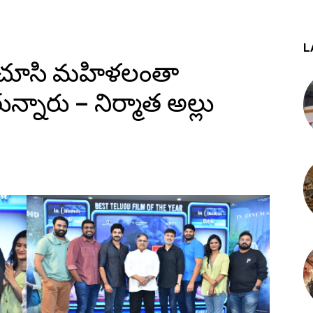
L
నిమా చూసి మహిళలంతా
న్నారు – నిర్మాత అల్లు