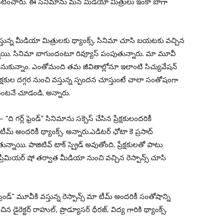
ా నటించారు. ఈ సినిమాను మన మీడియా మిత్రులు ఇంకా బాగా
 చేస్తున్న మీడియా మిత్రులకు థ్యాంక్స్. సినిమా చూసి బయటకు వచ్చిన
తున్నాయి. సినిమా బాగుందంటూ రివ్యూస్ పంపుతున్నారు. మా మూవీ
అనుకున్నాం. ఎంతోమంది తమ జీవితాల్లోనూ ఇలాంటి సిచ్యువేషన్
రేక్షకుల దగ్గర నుంచి వస్తున్న స్పందన చూస్తుంటే చాలా సంతోషంగా
 వెంటనే చూడండి. అన్నారు.
ి గర్ల్ ఫ్రెండ్” సినిమాను సక్సెస్ చేసిన ప్రేక్షకులందరికీ
మ్ అందరికీ థ్యాంక్స్. అన్నారు.ఎడిటర్ ఛోటా కె ప్రసాద్
్నాయి. పాజిటివ్ టాక్ స్ప్రెడ్ అవుతోంది. ప్రేక్షకులతో పాటు
రీమియర్ షో తర్వాత మీడియా నుంచి వచ్చిన రెస్పాన్స్ చూసి
 ఫ్రెండ్” మూవీకి వస్తున్న రెస్పాన్స్ మా టీమ్ అందరికీ సంతోషాన్ని
ైరెక్టర్ రాహుల్, ప్రొడ్యూసర్ ధీరజ్, విద్య గారికి థ్యాంక్స్.