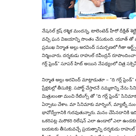
నేషనల్ క్రష్ రశ్మిక మందన్న, టాలెంటెడ్ హీరో దీక్షిత్ శెట
వచ్చి ఘన విజయాన్ని సొంతం చేసుకుంది. యూత్ తో పాటు
ప్రముఖ నిర్మాత అల్లు అరవింద్ సమర్పణలో గీతా ఆర్ట్స
నిర్మించారు. దర్శకుడు రాహుల్ రవీంద్రన్ రూపొందించార
గర్ల్ ఫ్రెండ్” సూపర్ హిట్ అయిన నేపథ్యంలో చిత్ర సక
నిర్మాత అల్లు అరవింద్ మాట్లాడుతూ – “ది గర్ల్ ఫ్ర
ప్రేక్షకుల్లో తీసుకెళ్లి, సపోర్ట్ చేస్తారనే నమ్మకాన్ని 
మిత్రులంతా మంచి రేటింగ్స్ తో “ది గర్ల్ ఫ్రెండ్” సినిమ
ఏర్పాటు చేశాం. మా సినిమాకు మార్నింగ్, మ్యాట్నీ ను
భావోద్వేగానికి గురవుతున్నారు. మనం చేసినదానికి ఇది 
ఒకరిపట్ల మరొకరి రిలేషన్ ఎలా ఉండాలో ఎలా ఉండకూడ
బయటకు తీసుకువచ్చే ప్రయత్నాన్ని దర్శకుడు రాహుల్