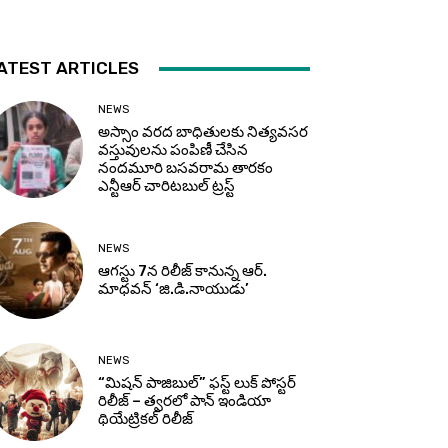
ATEST ARTICLES
NEWS
అస్సాం వరద బాధితులకు నిత్యవసర
వస్తువులను పంపిణీ చేసిన
నందమూరి బసవరామ తారకం
ఎన్టీఆర్ చారిటబుల్ ట్రస్ట్
NEWS
ఆగస్టు 7న రిలీజ్ కానున్న ఆర్‌.
మాధవన్‌ ‘జి.డి.నాయుడు’
NEWS
“మిషన్ పాజిబుల్” ఫస్ట్ లుక్ పోస్టర్
రిలీజ్ – త్వరలో పాన్ ఇండియా
థియేట్రికల్ రిలీజ్