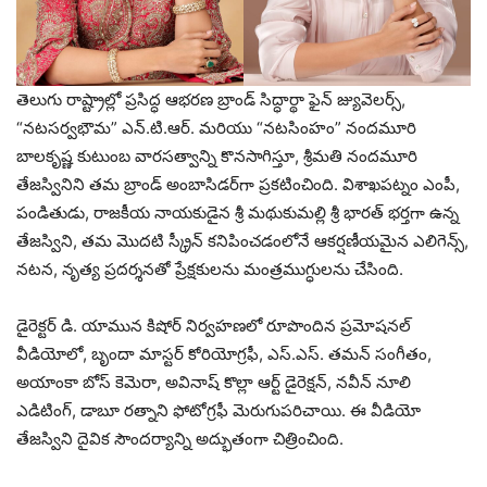
తెలుగు రాష్ట్రాల్లో ప్రసిద్ధ ఆభరణ బ్రాండ్ సిద్ధార్థా ఫైన్ జ్యువెలర్స్,
“నటసర్వభౌమ” ఎన్.టి.ఆర్. మరియు “నటసింహం” నందమూరి
బాలకృష్ణ కుటుంబ వారసత్వాన్ని కొనసాగిస్తూ, శ్రీమతి నందమూరి
తేజస్వినిని తమ బ్రాండ్ అంబాసిడర్‌గా ప్రకటించింది. విశాఖపట్నం ఎంపీ,
పండితుడు, రాజకీయ నాయకుడైన శ్రీ మథుకుమల్లి శ్రీ భారత్ భర్తగా ఉన్న
తేజస్విని, తమ మొదటి స్క్రీన్ కనిపించడంలోనే ఆకర్షణీయమైన ఎలిగెన్స్,
నటన, నృత్య ప్రదర్శనతో ప్రేక్షకులను మంత్రముగ్ధులను చేసింది.
డైరెక్టర్ డి. యామున కిషోర్ నిర్వహణలో రూపొందిన ప్రమోషనల్
వీడియోలో, బృందా మాస్టర్ కోరియోగ్రఫీ, ఎస్.ఎస్. తమన్ సంగీతం,
అయాంకా బోస్ కెమెరా, అవినాష్ కొల్లా ఆర్ట్ డైరెక్షన్, నవీన్ నూలి
ఎడిటింగ్, డాబూ రత్నాని ఫోటోగ్రఫీ మెరుగుపరిచాయి. ఈ వీడియో
తేజస్విని దైవిక సౌందర్యాన్ని అద్భుతంగా చిత్రించింది.