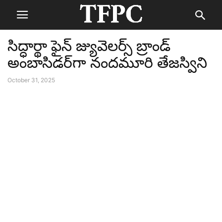
సిద్ధార్థా ఫైన్ జ్యువెలర్స్ బ్రాండ్
అంబాసిడర్‌గా నందమూరి తేజస్విని
October 31, 2025