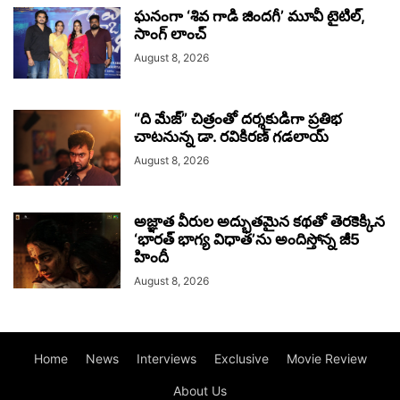
ఘనంగా ‘శివ గాడి జింద‌గీ’ మూవీ టైటిల్,
సాంగ్ లాంచ్
August 8, 2026
“ది మేజ్” చిత్రంతో దర్శకుడిగా ప్రతిభ
చాటనున్న డా. రవికిరణ్ గడలాయ్
August 8, 2026
అజ్ఞాత వీరుల అద్భుతమైన కథతో తెరకెక్కిన
‘భారత్ భాగ్య విధాత’ను అందిస్తోన్న జీ5
హిందీ
August 8, 2026
Home
News
Interviews
Exclusive
Movie Review
About Us