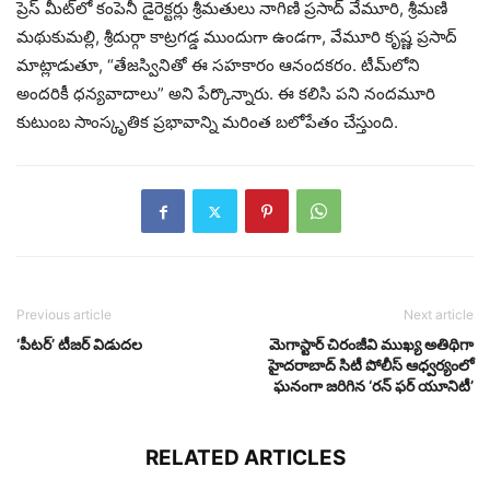
ప్రెస్ మీట్‌లో కంపెనీ డైరెక్టర్లు శ్రీమతులు నాగిణి ప్రసాద్ వేమూరి, శ్రీమణి
మథుకుమల్లి, శ్రీదుర్గా కాట్రగడ్డ ముందుగా ఉండగా, వేమూరి కృష్ణ ప్రసాద్
మాట్లాడుతూ, “తేజస్వినితో ఈ సహకారం ఆనందకరం. టీమ్‌లోని
అందరికీ ధన్యవాదాలు” అని పేర్కొన్నారు. ఈ కలిసి పని నందమూరి
కుటుంబ సాంస్కృతిక ప్రభావాన్ని మరింత బలోపేతం చేస్తుంది.
Previous article
Next article
‘పీటర్’ టీజర్ విడుదల
మెగాస్టార్ చిరంజీవి ముఖ్య అతిథిగా
హైదరాబాద్ సిటీ పోలీస్ ఆధ్వర్యంలో
ఘనంగా జరిగిన ‘రన్ ఫర్ యూనిటీ’
RELATED ARTICLES