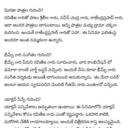
మిగతా పాత్రల గురించి?
రవితేజ గారితో పాటు శ్రీలీల గారు, నవీన్ చంద్ర గారు, రాజేంద్రప్రసాద్ గారు
ఇలా అందరి పాత్రలు బాగుంటాయి. అన్ని పాత్రల మధ్య డ్రామా చక్కగా
కుదిరింది. అందుకే రాజేంద్రప్రసాద్ గారితో సహా.. ఈ సినిమా ఫలితంపై
అందరూ అంత నమ్మకంగా ఉన్నారు.
భీమ్స్ గారి సంగీతం గురించి?
భీమ్స్ గారి పేరుని రవితేజ గారు సూచించారు. వారి కాంబినేషన్ లో
ధమాకా లాంటి చార్ట్ బస్టర్ వచ్చింది. అందుకే నేను కూడా భీమ్స్ గారు
సంగీత దర్శకుడు అయితే బాగుంటుంది అనుకున్నాను. ‘తు మేరా లవర్’
అంటూ ఆయన స్వరపరిచిన మొదటి గీతమే నాకు ఎంతగానో నచ్చింది.
యాక్షన్ సీన్స్ గురించి?
యాక్షన్ సన్నివేశాలు అద్భుతంగా ఉంటాయి. ఈ సినిమాలోని యాక్షన్
సన్నివేశాల కోసం రవితేజ గారు ఎంతో కష్టపడ్డారు. ఒకసారి కాలికి,
మరోసారి చేతికి గాయాలయ్యాయి. అందుకే చిత్రీకరణ కాస్త ఆలస్యమైంది.