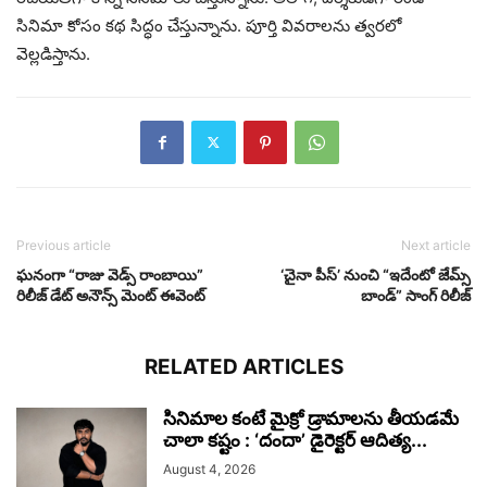
సినిమా కోసం కథ సిద్ధం చేస్తున్నాను. పూర్తి వివరాలను త్వరలో
వెల్లడిస్తాను.
Previous article
Next article
ఘనంగా “రాజు వెడ్స్ రాంబాయి”
‘చైనా పీస్’ నుంచి “ఇదేంటో జేమ్స్
రిలీజ్ డేట్ అనౌన్స్ మెంట్ ఈవెంట్
బాండ్” సాంగ్ రిలీజ్
RELATED ARTICLES
సినిమాల కంటే మైక్రో డ్రామాలను తీయడమే
చాలా కష్టం : ‘దందా’ డైరెక్ట‌ర్ ఆదిత్య...
August 4, 2026