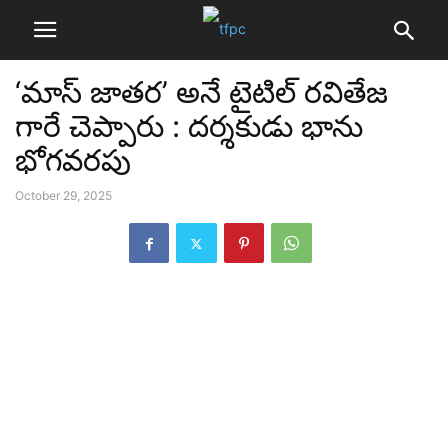
‘మాస్ జాతర’ అనే టైటిల్ రవితేజ
గారే చెప్పారు : దర్శకుడు భాను
భోగవరపు
October 29, 2025