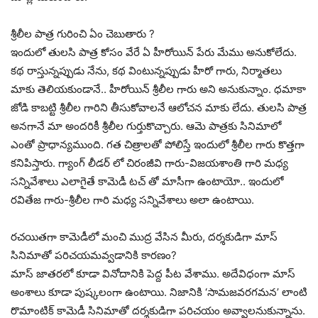
శ్రీలీల పాత్ర గురించి ఏం చెబుతారు ?
ఇందులో తులసి పాత్ర కోసం వేరే ఏ హీరోయిన్ పేరు మేము అనుకోలేదు.
కథ రాస్తున్నప్పుడు నేను, కథ వింటున్నప్పుడు హీరో గారు, నిర్మాతలు
మాకు తెలియకుండానే.. హీరోయిన్ శ్రీలీల గారు అని అనుకున్నాం. ధమాకా
జోడి కాబట్టి శ్రీలీల గారిని తీసుకోవాలనే ఆలోచన మాకు లేదు. తులసి పాత్ర
అనగానే మా అందరికీ శ్రీలీల గుర్తుకొచ్చారు. ఆమె పాత్రకు సినిమాలో
ఎంతో ప్రాధాన్యముంది. గత చిత్రాలతో పోలిస్తే ఇందులో శ్రీలీల గారు కొత్తగా
కనిపిస్తారు. గ్యాంగ్ లీడర్ లో చిరంజీవి గారు-విజయశాంతి గారి మధ్య
సన్నివేశాలు ఎలాగైతే కామెడీ టచ్ తో మాసీగా ఉంటాయో.. ఇందులో
రవితేజ గారు-శ్రీలీల గారి మధ్య సన్నివేశాలు అలా ఉంటాయి.
రచయితగా కామెడీలో మంచి ముద్ర వేసిన మీరు, దర్శకుడిగా మాస్
సినిమాతో పరిచయమవ్వడానికి కారణం?
మాస్ జాతరలో కూడా వినోదానికి పెద్ద పీట వేశాము. అదేవిధంగా మాస్
అంశాలు కూడా పుష్కలంగా ఉంటాయి. నిజానికి ‘సామజవరగమన’ లాంటి
రొమాంటిక్ కామెడీ సినిమాతో దర్శకుడిగా పరిచయం అవ్వాలనుకున్నాను.