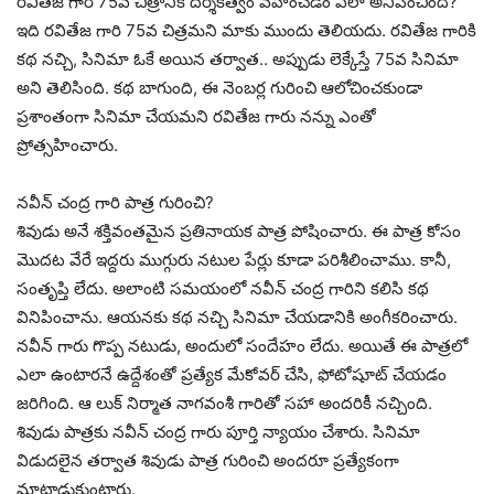
రవితేజ గారి 75వ చిత్రానికి దర్శకత్వం వహించడం ఎలా అనిపించింది?
ఇది రవితేజ గారి 75వ చిత్రమని మాకు ముందు తెలియదు. రవితేజ గారికి
కథ నచ్చి, సినిమా ఓకే అయిన తర్వాత.. అప్పుడు లెక్కేస్తే 75వ సినిమా
అని తెలిసింది. కథ బాగుంది, ఈ నెంబర్ల గురించి ఆలోచించకుండా
ప్రశాంతంగా సినిమా చేయమని రవితేజ గారు నన్ను ఎంతో
ప్రోత్సహించారు.
నవీన్ చంద్ర గారి పాత్ర గురించి?
శివుడు అనే శక్తివంతమైన ప్రతినాయక పాత్ర పోషించారు. ఈ పాత్ర కోసం
మొదట వేరే ఇద్దరు ముగ్గురు నటుల పేర్లు కూడా పరిశీలించాము. కానీ,
సంతృప్తి లేదు. అలాంటి సమయంలో నవీన్ చంద్ర గారిని కలిసి కథ
వినిపించాను. ఆయనకు కథ నచ్చి సినిమా చేయడానికి అంగీకరించారు.
నవీన్ గారు గొప్ప నటుడు, అందులో సందేహం లేదు. అయితే ఈ పాత్రలో
ఎలా ఉంటారనే ఉద్దేశంతో ప్రత్యేక మేకోవర్ చేసి, ఫోటోషూట్ చేయడం
జరిగింది. ఆ లుక్ నిర్మాత నాగవంశీ గారితో సహా అందరికీ నచ్చింది.
శివుడు పాత్రకు నవీన్ చంద్ర గారు పూర్తి న్యాయం చేశారు. సినిమా
విడుదలైన తర్వాత శివుడు పాత్ర గురించి అందరూ ప్రత్యేకంగా
మాట్లాడుకుంటారు.