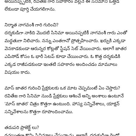
అయినప్ప్పటికీ, రవితేజ గారి సహకారం వల్లనే ఈ సినిమాని ఒత్తిడి
లేకుండా పూర్తి చేయగలిగాను.
నిర్మాత నాగవంశీ గారి గురించి?
దర్శకుడిగా నాకిది మొదటి సినిమా అయినప్పటికీ నాగవంశీ గారు ఎంతో
మద్దతుగా నిలిచారు. నన్ను ఎంతగానో ప్రోత్సహించారు. ఖర్చుకి ఎక్కడా
వెనకాడకుండా ఆరున్నర కోట్లతో స్టేషన్ సెట్ వేయించారు. అలాగే జాతర
ఎపిసోడ్ కోసం ఓ భారీ సెటప్ కూడా చేయించారు. ఓ కొత్త దర్శకుడికి
ఎక్కడ రాజీపడకుండా ఇంతటి సహకారం అందించడం మామూలు
విషయం కాదు.
మాస్ జాతర గురించి ప్రేక్షకులకు ఒక మాట చెప్పమంటే ఏం చెప్తారు?
రవితేజ గారి సినిమా నుండి ప్రేక్షకులు ఆశించే అన్ని అంశాలు ఉంటూనే
‘మాస్ జాతర’ చిత్రం కొత్తగా ఉంటుంది. హాస్య సన్నివేశాలు, యాక్షన్
సన్నివేశాలను కొత్తగా రూపొందించాము.
తదుపరి ప్రాజెక్ట్ లు?
రచయితగా కొన్ని సినిమాలు చేస్తున్నాను. అలాగే, దర్శకుడిగా రెండో