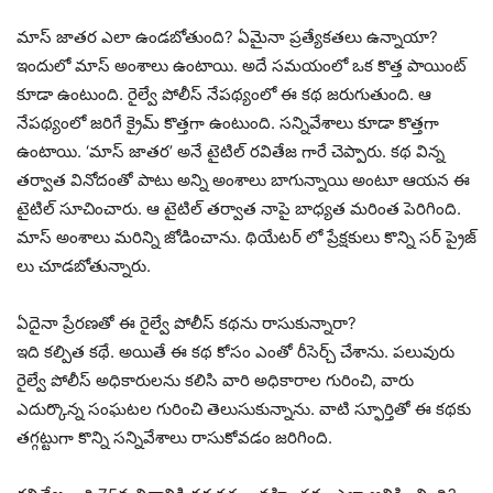
మాస్ జాతర ఎలా ఉండబోతుంది? ఏమైనా ప్రత్యేకతలు ఉన్నాయా?
ఇందులో మాస్ అంశాలు ఉంటాయి. అదే సమయంలో ఒక కొత్త పాయింట్
కూడా ఉంటుంది. రైల్వే పోలీస్ నేపథ్యంలో ఈ కథ జరుగుతుంది. ఆ
నేపథ్యంలో జరిగే క్రైమ్ కొత్తగా ఉంటుంది. సన్నివేశాలు కూడా కొత్తగా
ఉంటాయి. ‘మాస్ జాతర’ అనే టైటిల్ రవితేజ గారే చెప్పారు. కథ విన్న
తర్వాత వినోదంతో పాటు అన్ని అంశాలు బాగున్నాయి అంటూ ఆయన ఈ
టైటిల్ సూచించారు. ఆ టైటిల్ తర్వాత నాపై బాధ్యత మరింత పెరిగింది.
మాస్ అంశాలు మరిన్ని జోడించాను. థియేటర్ లో ప్రేక్షకులు కొన్ని సర్ ప్రైజ్
లు చూడబోతున్నారు.
ఏదైనా ప్రేరణతో ఈ రైల్వే పోలీస్ కథను రాసుకున్నారా?
ఇది కల్పిత కథే. అయితే ఈ కథ కోసం ఎంతో రీసెర్చ్ చేశాను. పలువురు
రైల్వే పోలీస్ అధికారులను కలిసి వారి అధికారాల గురించి, వారు
ఎదుర్కొన్న సంఘటల గురించి తెలుసుకున్నాను. వాటి స్ఫూర్తితో ఈ కథకు
తగ్గట్టుగా కొన్ని సన్నివేశాలు రాసుకోవడం జరిగింది.