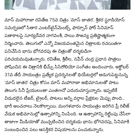
మాస్ మహారాజా రవితేజ 75వ చిత్రం ‘మాస్ జాతర’. శ్రీకర స్టూడియోస్
సమర్పణలో సితార ఎంటర్‌టైన్‌మెంట్స్, ఫార్చూన్ ఫోర్ సినిమాస్
పతాకాలపై సూర్యదేవర నాగవంశీ, సాయి సౌజన్య ప్రతిష్టాత్మకంగా
నిర్మించారు. తెలుగులో ఎన్నో విజయవంతమైన చిత్రాలకు రచయితగా
పనిచేసిన భాను భోగవరపు ఈ చిత్రంతో దర్శకుడిగా
పరిచయమవుతున్నారు. రవితేజ, శ్రీలీల, నవీన్ చంద్ర ప్రధాన పాత్రలు
పోషించిన ఈ చిత్రానికి భీమ్స్ సిసిరోలియో సంగీతం అందించారు. అక్టోబర్
31వ తేదీ సాయంత్రం ప్రత్యేక ప్రదర్శనలతో థియేటర్లలో అడుగుపెట్టనున్న
‘మాస్ జాతర’ చిత్రం కోసం మాస్ మహారాజా అభిమానులతో పాటు
తెలుగు సినీ ప్రియులంతా ఎంతగానో ఎదురుచూస్తున్నారు. ఇప్పటికే
విడుదలైన టీజర్, ట్రైలర్, పాటలు అన్ని వర్గాల ప్రేక్షకుల మెప్పు పొంది..
భారీ అంచనాలు నెలకొల్పాయి. మంగళవారం సాయంత్రం జరిగిన ప్రీ రిలీజ్
వేడుక అభిమానుల్లో ఉత్సాహాన్ని నింపింది. ఆ ఉత్సాహాన్ని రెట్టింపు చేసేలా
తాజాగా మీడియాతో ముచ్చటించిన దర్శకుడు భాను భోగవరపు, సినిమాకి
సంబంధించిన పలు ఆసక్తికర విషయాలను పంచుకున్నారు.