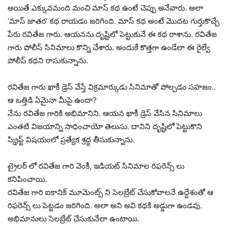
అయితే ఎక్కువమంది మంచి మాస్ కథ ఉంటే చెప్పు అనేవారు. అలా
‘మాస్ జాతర’ కథ రాయడం జరిగింది. మాస్ కథ అంటే మొదట గుర్తుకొచ్చే
పేరు రవితేజ గారు. ఆయనను దృష్టిలో పెట్టుకునే ఈ కథ రాశాను. రవితేజ
గారు పోలీస్ సినిమాలు కొన్ని చేశారు. అందుకే కొత్తగా ఉండేలా ఈ రైల్వే
పోలీస్ కథని రాసుకున్నాను.
రవితేజ గారు ఖాకీ డ్రెస్ వేస్తే విక్రమార్కుడు సినిమాతో పోల్చడం సహజం..
ఆ ఒత్తిడి ఏమైనా మీపై ఉందా?
నేను రవితేజ గారికి అభిమానిని. ఆయన ఖాకీ డ్రెస్ వేసిన సినిమాలు
ఎంతటి విజయాన్ని సాధించాయో తెలుసు. దానిని దృష్టిలో పెట్టుకొని
స్క్రిప్ట్ విషయంలో ప్రత్యేక శ్రద్ధ తీసుకున్నాను.
ట్రైలర్ లో రవితేజ గారి వెంకీ, ఇడియట్ సినిమాల రిఫరెన్స్ లు
కనిపించాయి.
రవితేజ గారి ఐకానిక్ మూమెంట్స్ ని సెలబ్రేట్ చేసుకోవాలనే ఉద్దేశంతో ఆ
రిఫరెన్స్ లు పెట్టడం జరిగింది. అలా అని అవి కథకి అడ్డుగా ఉండవు.
అభిమానులు సెలబ్రేట్ చేసుకునేలా ఉంటాయి.