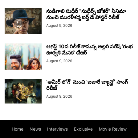
సుడిగాలి సుధీర్ “సుధీర్స్ జోకర్” సినిమా
నుంచి మురళీశర్మ బర్త్ డే పోస్టర్ రిలీజ్
August 9, 2026
ఆగస్ట్ 10న రిలీజ్ కానున్న అల్లరి నరేష్ ‘రంభ
ఊర్వశి మేనక’ టీజర్
August 9, 2026
‘అమీర్ లోగ్’ నుంచి ‘బజారే బ్యాన్జో’ సాంగ్
రిలీజ్
August 9, 2026
Home
News
Interviews
Exclusive
Movie Review