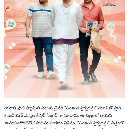
యూత్ ఫుల్ ఫ్యామిలీ ఎంటర్ టైనర్ “సంతాన ప్రాప్తిరస్తు” మూవీతో స్టార్
కమెడియన్ వెన్నెల కిషోర్ సింగర్ గా మారారు. ఈ చిత్రంలో ఆయన
‘అనుకుందొకటిలే..’ పాటను పాడటం విశేషం. “సంతాన ప్రాప్తిరస్తు” చిత్రంలో