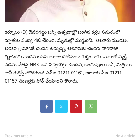
కర్నూలు (D) దేవరగట్టు బన్నీ ఉత్సవాల్లో జరిగిన కర్రల సమరంలో
మృతుల సంఖ్య 4కు చేరింది. మృతుల్లో ముగ్గురిని.. ఆలూరు మండలం
అరికెర గ్రామానికి చెందిన తిమ్మప్ప, ఆలూరుకు చెందిన నాగరాజు,
కర్ణాటకకు చెందిన బసవరాజుగా పోలీసులు గుర్తించారు. నాలుగో వ్యక్తి
ఎడమ చేతిపై NBK అని పచ్చబొట్టు ఉందని, బంధువులు కానీ, మిత్రులు
కానీ గుర్తిస్తే హొళగుంద ఎస్ఐ 91211 01161, ఆలూరు సీఐ 91211
01157 నంబర్లకు ఫోన్ చేయాలని కోరారు.
Previous article
Next article