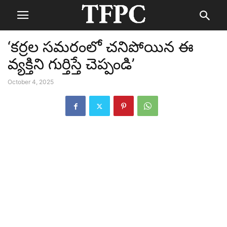
‘కర్రల సమరంలో చనిపోయిన ఈ
వ్యక్తిని గుర్తిస్తే చెప్పండి’
October 4, 2025