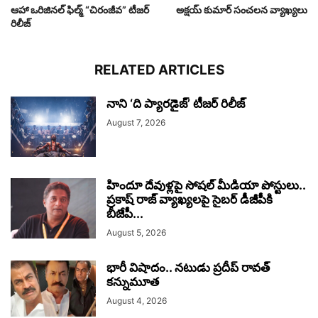
ఆహా ఒరిజినల్ ఫిల్మ్ “చిరంజీవ” టీజర్
అక్షయ్ కుమార్ సంచలన వ్యాఖ్యలు
రిలీజ్
RELATED ARTICLES
నాని ‘ది ప్యారడైజ్’ టీజర్‌ రిలీజ్
August 7, 2026
హిందూ దేవుళ్లపై సోషల్ మీడియా పోస్టులు..
ప్రకాష్ రాజ్ వ్యాఖ్యలపై సైబర్ డీజీపీకి
బీజేపీ...
August 5, 2026
భారీ విషాదం.. నటుడు ప్రదీప్ రావత్
కన్నుమూత
August 4, 2026