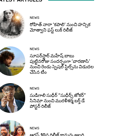
NEWS
రోహిత్ నారా ‘కపాలి’ నుంచి హన్సిక
మోత్వాని ఫస్ట్ లుక్ రిలీజ్
NEWS
సూప‌ర్‌స్టార్ మహేష్ బాబు
పుట్టినరోజు సందర్భంగా ‘వారణాసి’
నుంచి రెండు స్పెషల్ స్టిల్స్‌ను విడుదల
చేసిన టీం
NEWS
సుడిగాలి సుధీర్ “సుధీర్స్ జోకర్”
సినిమా నుంచి మురళీశర్మ బర్త్ డే
పోస్టర్ రిలీజ్
NEWS
ఆగస్ట్ 10న రిలీజ్ కానున్న అల్లరి