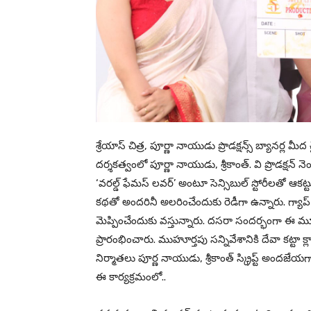
శ్రేయాస్ చిత్ర, పూర్ణా నాయుడు ప్రొడక్షన్స్ బ్యానర్ల
దర్శకత్వంలో పూర్ణా నాయుడు, శ్రీకాంత్. వి ప్రొడక్షన్ న
‘వరల్డ్ ఫేమస్ లవర్’ అంటూ సెన్సిబుల్ స్టోరీలతో ఆకట్ట
కథతో అందరినీ అలరించేందుకు రెడీగా ఉన్నారు. గ్యాప్ 
మెప్పించేందుకు వస్తున్నారు. దసరా సందర్భంగా ఈ మూ
ప్రారంభించారు. ముహూర్తపు సన్నివేశానికి దేవా కట్టా క్ల
నిర్మాతలు పూర్ణ నాయుడు, శ్రీకాంత్ స్క్రిప్ట్ అందజే
ఈ కార్యక్రమంలో..