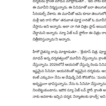
దర్శకుడు క్రాంతి మాధవ్ మాట్లాడుతూ .. ‘ఇది నాకు ఐదో 
ఈ మూవీని నిర్మిస్తున్నారు. ఈ సినిమాతో ఐరా తెలుగు
సీరియల్స్‌ చేశారు. ఈ మూవీతో ఆమె కూడా తెలుగులోకి రా
మళ్లీ ఇది రాని రోజు’ తరువాత పూర్ణ గారితో ఓ మూవీని
చేస్తాను అని అన్నారు. అలా నా గత చిత్రం ఫ్లాప్ అయిన
చేద్దామని అన్నారు. న్యూ ఏజ్ లవ్ స్టోరీగా ఈ చిత్ర
చిత్రీకరిస్తున్నామ’ని అన్నారు.
హీరో చైతన్య రావు మాట్లాడుతూ .. ‘శ్రేయాస్ చిత్ర, పూర్
మాధవ్ అన్న దర్శకత్వంలో మూవీని చేస్తున్నాను. క్రాం
చేస్తున్నాను. 2026లోనే ఆయనతో చేస్తున్న రెండు సినిమ
ఇష్టమైన సినిమా. ఆయనకెంతో ఇష్టమైన దర్శకుడు. ఆ
కంటే ఎక్కువగా నేను ఆ దేవుడ్ని ఏదీ కోరుకోను. ‘
అదృష్టంగా భావిస్తున్నాను. నేను ఓ సినిమా చేస్తున్నా
నిలబెట్టుకుంటాను. ఇదొక న్యూ ఏజ్ లవ్ స్టోరీ. క్రాంతి అ
నాకు అవకాశం ఇచ్చిన దర్శక, నిర్మాతలకు థాంక్స్’ అని