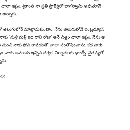
ాలా ఇష్టం. శ్రీకాంత్ నా ప్రతీ ప్రాజెక్ట్‌లో భాగస్వామి అవుతూనే
ి అన్నారు.
ో తెలుగులోనే మాట్లాడుకుంటాం. నేను తెలుగులోనే ఇంట్రడ్యూస్
ు ‘మళ్లీ మళ్లీ ఇది రాని రోజు’ అనే చిత్రం చాలా ఇష్టం. నేను ఆ
ారి నుంచి నాకు ఫోన్ రావడంతో చాలా సంతోషించాను. కథ నాకు
్టం. నాకు అవకాశం ఇచ్చిన దర్శక, నిర్మాతలకు థాంక్స్. చైతన్యతో
ారు.
ులు