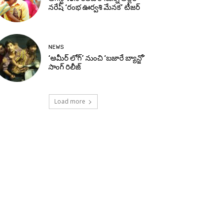
నరేష్ ‘రంభ ఊర్వశి మేనక’ టీజర్
NEWS
‘అమీర్ లోగ్’ నుంచి ‘బజారే బ్యాన్జో’
సాంగ్ రిలీజ్
Load more