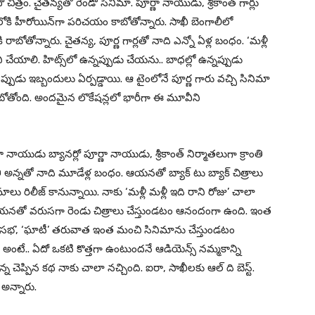
చిత్రం. చైతన్యతో రెండో సినిమా. పూర్ణా నాయుడు, శ్రీకాంత్ గార్లు
లోకి హీరోయిన్‌గా పరిచయం కాబోతోన్నారు. సాఖీ బెంగాలీలో
బోతోన్నారు. చైతన్య, పూర్ణ గార్లతో నాది ఎన్నో ఏళ్ల బంధం. ‘మళ్లీ
 చేయాలి. హిట్స్‌లో ఉన్నప్పుడు చేయను.. బాధల్లో ఉన్నప్పుడు
ప్పుడు ఇబ్బందులు ఏర్పడ్డాయి. ఆ టైంలోనే పూర్ణ గారు వచ్చి సినిమా
ం రాబోతోంది. అందమైన లొకేషన్లలో భారీగా ఈ మూవీని
ణా నాయుడు బ్యానర్లో పూర్ణా నాయుడు, శ్రీకాంత్ నిర్మాతలుగా క్రాంతి
తి అన్నతో నాది మూడేళ్ల బంధం. ఆయనతో బ్యాక్ టు బ్యాక్ చిత్రాలు
ాలు రిలీజ్ కానున్నాయి. నాకు ‘మళ్లీ మళ్లీ ఇది రాని రోజు’ చాలా
యనతో వరుసగా రెండు చిత్రాలు చేస్తుండటం ఆనందంగా ఉంది. ఇంత
మయసభ’, ‘ఘాటీ’ తరువాత ఇంత మంచి సినిమాను చేస్తుండటం
ను అంటే.. ఏదో ఒకటి కొత్తగా ఉంటుందనే ఆడియెన్స్ నమ్మకాన్ని
న్న చెప్పిన కథ నాకు చాలా నచ్చింది. ఐరా, సాఖీలకు ఆల్ ది బెస్ట్.
 అన్నారు.