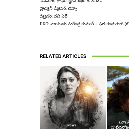
సినిమాటోగ్రాఫర్: జ్ఞాన శేఖర్ V. S. ISC
ప్రొడక్షన్ డిజైనర్: చిన్నా
డిజైనర్: ధని ఏలే
PRO: నాయుడు సురేంద్ర కుమార్ – ఫణి కందుకూరి (
RELATED ARTICLES
సూప‌ర
NEWS
పుట్టినరో