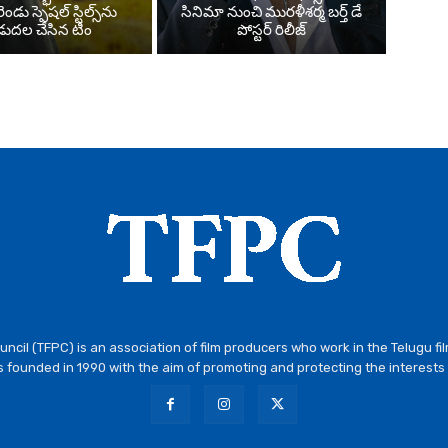
ండు స్పెషల్ స్టిల్స్‌ను
సినిమా నుంచి మురళీశర్మ బర్త్ డే
డుదల చేసిన టీం
పోస్టర్ రిలీజ్
ncil (TFPC) is an association of film producers who work in the Telugu fi
 founded in 1990 with the aim of promoting and protecting the interests 