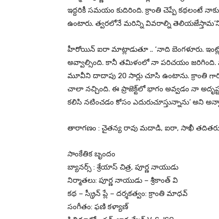
ఇద్దరికీ సమయం కుదిరింది. క్రాంతి చెప్పే కథలంటే నాకు చ
ఉంటారు. త్వరలోనే మరిన్ని వివరాల్ని తెలియజేస్తామ’న
హీరోయిన్ ఐరా మాట్లాడుతూ .. ‘నాది బెంగళూరు. ఇంట్ల
అవ్వాల్సింది. కానీ తమిళంలో నా పరిచయం జరిగింది. నాక
మూవీని దాదాపు 20 సార్లు చూసి ఉంటాను. క్రాంతి గ
చాలా నచ్చింది. ఈ ప్రాజెక్ట్‌లో భాగం అవ్వడం నా అదృష
కలిసి నటించడం కోసం ఎదురుచూస్తున్నాను’ అని అన్న
తారాగణం : చైతన్య రావు మదాడి, ఐరా, సాఖీ తదితర
సాంకేతిక బృందం
బ్యానర్స్ : శ్రేయాస్ చిత్ర, పూర్ణ నాయుడు
నిర్మాతలు: పూర్ణ నాయుడు – శ్రీకాంత్ వి
కథ – స్క్రీన్ ప్లే – దర్శకత్వం: క్రాంతి మాధవ్
సంగీతం: ఫణి కళ్యాణ్