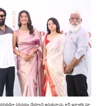
ను దర్శకుడిగా పరిచయం చేయాలని అనుకున్నాను. కానీ ఇన్నాళ్లకు మా