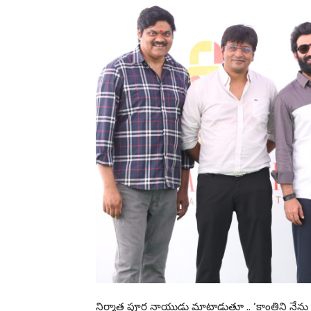
నిర్మాత పూర్ణ నాయుడు మాట్లాడుతూ .. ‘క్రాంతిని నే