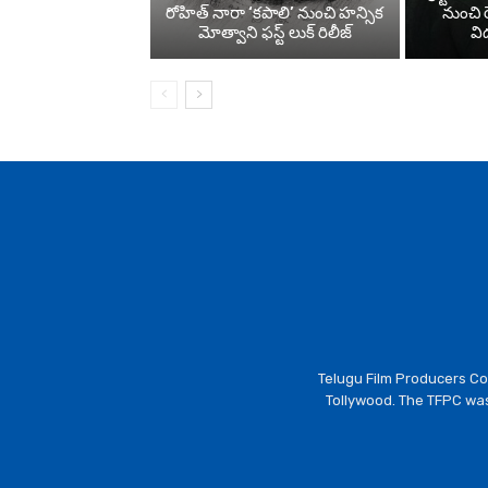
రోహిత్ నారా ‘కపాలి’ నుంచి హన్సిక
నుంచి రె
మోత్వాని ఫస్ట్ లుక్ రిలీజ్
వి
Telugu Film Producers Cou
Tollywood. The TFPC was