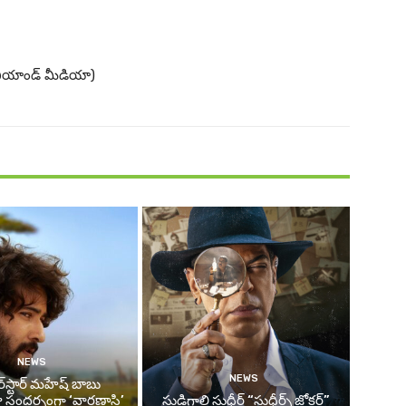
బియాండ్ మీడియా)
NEWS
NEWS
్‌స్టార్ మహేష్ బాబు
జు సందర్భంగా ‘వారణాసి’
సుడిగాలి సుధీర్ “సుధీర్స్ జోకర్”