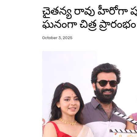
చైతన్య రావు హీరోగా 
ఘనంగా చిత్ర ప్రారంభం
October 3, 2025