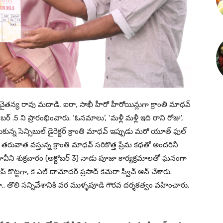
 మీద చైతన్య రావు మదాడి, ఐరా, సాఖీ హీరో హీరోయిన్లుగా క్రాంతి మాధవ్
ెంబర్ .5 ని ప్రారంభించారు. ‘ఓనమాలు’, ‘మళ్లీ మళ్లీ ఇది రాని రోజు’,
ుకున్న సెన్సిబుల్ డైరెక్టర్ క్రాంతి మాధవ్ ఇప్పుడు మరో యూత్ ఫుల్
తరువాత వస్తున్న క్రాంతి మాధవ్ సరికొత్త ప్రేమ కథతో అందరినీ
వీని శుక్రవారం (అక్టోబర్ 3) నాడు పూజా కార్యక్రమాలతో ఘనంగా
ాప్ కొట్టగా, కె ఎల్ దామోదర్ ప్రసాద్ కెమెరా స్విచ్ ఆన్ చేశారు.
యగా.. తొలి సన్నివేశానికి వర ముళ్ళపూడి గౌరవ దర్శకత్వం వహించారు.