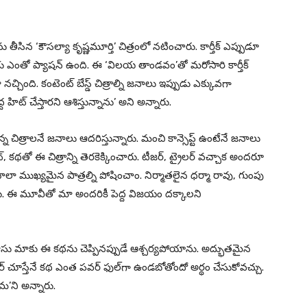
ను తీసిన ‘కౌసల్యా కృష్ణమూర్తి’ చిత్రంలో నటించారు. కార్తీక్ ఎప్పుడూ
 ఎంతో ప్యాషన్ ఉంది. ఈ ‘విలయ తాండవం’తో మరోసారి కార్తీక్
చ్చింది. కంటెంట్ బేస్డ్ చిత్రాల్ని జనాలు ఇప్పుడు ఎక్కువగా
ిట్ చేస్తారని ఆశిస్తున్నాను’ అని అన్నారు.
ఉన్న చిత్రాలనే జనాలు ఆదరిస్తున్నారు. మంచి కాన్సెప్ట్ ఉంటేనే జనాలు
ంట్, కథతో ఈ చిత్రాన్ని తెరకెక్కించారు. టీజర్, ట్రైలర్ వచ్చాక అందరూ
లా ముఖ్యమైన పాత్రల్ని పోషించాం. నిర్మాతలైన ధర్మా రావు, గుంపు
ు. ఈ మూవీతో మా అందరికీ పెద్ద విజయం దక్కాలని
్ వాసు మాకు ఈ కథను చెప్పినప్పుడే ఆశ్చర్యపోయాను. అద్భుతమైన
 చూస్తేనే కథ ఎంత పవర్ ఫుల్‌గా ఉండబోతోందో అర్థం చేసుకోవచ్చు.
ామ’ని అన్నారు.