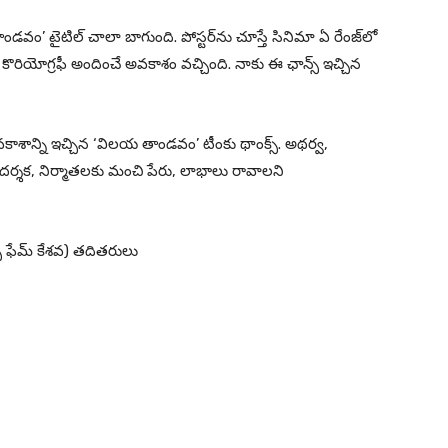
వం’ టైటిల్ చాలా బాగుంది. పోస్టర్‌ను చూస్తే సినిమా ఏ రేంజ్‌లో
ియోగ్రఫీ అందించే అవకాశం వచ్చింది. నాకు ఈ ఛాన్స్ ఇచ్చిన
అవకాశాన్ని ఇచ్చిన ‘విలయ తాండవం’ టీంకు థాంక్స్. అథర్వ,
్శక, నిర్మాతలకు మంచి పేరు, లాభాలు రావాలని
ష్ప ఫేమ్ కేశవ) తదితరులు