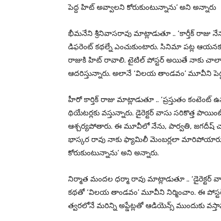
పెద్ద హిట్ అవ్వాలని కోరుకుంటున్నాను’ అని అన్నారు
భీమనేని శ్రీనివాసరావు మాట్లాడుతూ .. ‘కార్తీక్ రాజు నే
డిఫరెంట్ కథల్నే ఎంచుకుంటారు. సినిమా పట్ల ఆయనకు
రాజుకి హిట్ రావాలి. టైటిల్ పోస్టర్ అయితే నాకు చాలా న
ఆదరిస్తున్నారు. అలానే ‘విలయ తాండవం’ మూవీని పెద్ద హ
హీరో కార్తిక్ రాజు మాట్లాడుతూ .. ‘ప్రస్తుతం కంటెంట్ 
థియేటర్లకు వస్తున్నారు. డైరెక్టర్ వాసు సరికొత్త పాయి
ఆశ్చర్యపోతారు. ఈ మూవీలో నేను, పార్వతి, జగదీష్ చా
భాస్కర రావు నాకు ఫ్యామిలీ మెంబర్లలా మారిపోయార
కోరుకుంటున్నాను’ అని అన్నారు.
నిర్మాత మందల ధర్మా రావు మాట్లాడుతూ .. ‘డైరెక్టర
కథతో ‘విలయ తాండవం’ మూవీని నిర్మించాం. ఈ పోస్టర్
త్వరలోనే మరిన్ని అప్డేట్లతో ఆడియెన్స్ ముందుకు వస్త