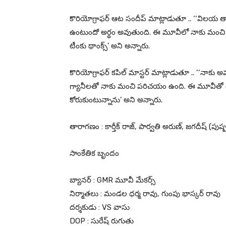
కొరియోగ్రాఫర్ ఆట సందీప్ మాట్లాడుతూ .. ‘‘విలయ తాండ
ఉంటుందో అర్థం అవుతుంది. ఈ మూవీలో నాకు మంచి కొర
టీంకు థాంక్స్’ అని అన్నారు.
కొరియోగ్రాఫర్ కపిల్ మాస్టర్ మాట్లాడుతూ .. ‘‘నాకు 
గ్యానీలతో నాకు మంచి పరిచయం ఉంది. ఈ మూవీతో దర
కోరుకుంటున్నాను’ అని అన్నారు.
తారాగణం : కార్తీక్ రాజ్, పార్వతి అరుణ్, జగదీష్ (పు
సాంకేతిక బృందం
బ్యానర్ : GMR మూవీ మేకర్స్
నిర్మాతలు : మండల ధర్మ రావు, గుంపు భాస్కర్ రావు
దర్శకుడు : VS వాసు
DOP : సురేష్ రుగుతు