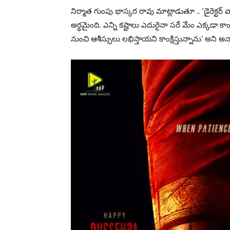
నిర్మాత గుంపు భాస్కర రావు మాట్లాడుతూ .. ‘డైరెక్టర
అర్థమైంది. ఎన్ని కష్టాలు ఎదురైనా సరే మేం ఎక్కడా క
నుంచి ఆశీస్సులు లభిస్తాయని కాంక్షిస్తున్నాను’ అని అన్