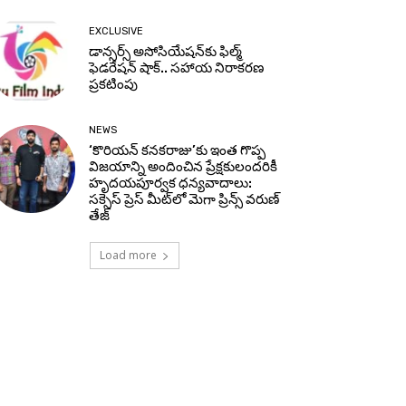
EXCLUSIVE
డాన్సర్స్ అసోసియేషన్‌కు ఫిల్మ్
ఫెడరేషన్ షాక్.. సహాయ నిరాకరణ
ప్రకటింపు
NEWS
‘కొరియన్ కనకరాజు’కు ఇంత గొప్ప
విజయాన్ని అందించిన ప్రేక్షకులందరికీ
హృదయపూర్వక ధన్యవాదాలు:
సక్సెస్ ప్రెస్ మీట్‌లో మెగా ప్రిన్స్ వరుణ్
తేజ్
Load more