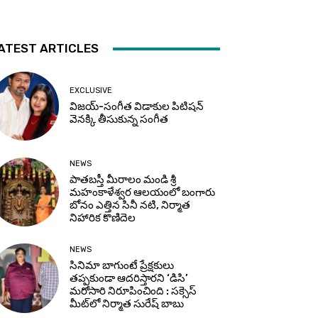
ATEST ARTICLES
EXCLUSIVE
విజయ్-సంగీత విడాకుల పిటిషన్
వెనక్కి తీసుకున్న సంగీత
NEWS
పాతబస్తీ మీరాలం మండి శ్రీ
మహంకాళేశ్వర ఆలయంలో బంగారు
బోనం ఎత్తిన సినీ నటి, నిర్మాత
నిహారిక కొణిదెల
NEWS
సినిమా బాగుంటే ప్రేక్షకులు
తప్పకుండా ఆదరిస్తారని ‘డిసి’
మరోసారి నిరూపించింది : సక్సెస్
మీట్‌లో నిర్మాత సురేష్ బాబు