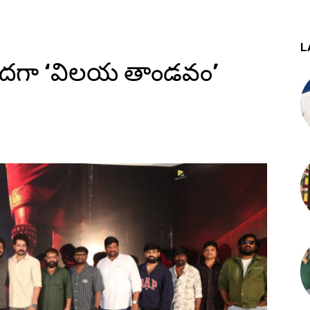
L
మీదగా ‘విలయ తాండవం’