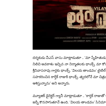
దర్శకుడు వీఎస్ వాసు మాట్లాడుతూ .. ‘మా స్నేహిత
నిలిచి అవకాశం ఇచ్చిన నా నిర్మాతలకు థాంక్స్. మా 
శ్రీనివాసరావు గార్లకు థాంక్స్. ‘విలయ తాండవం’ టైటి
సహకరించిన కార్తీక్ రాజుకి థాంక్స్. త్వరలోనే మా చి
ఆశిస్తున్నాను’ అని అన్నారు.
మ్యూజిక్ డైరెక్టర్ గ్యానీ మాట్లాడుతూ .. ‘కార్తిక్ ర
జర్నీ కొనసాగుతూనే ఉంది. ‘విలయ తాండవం’ సినిమాక