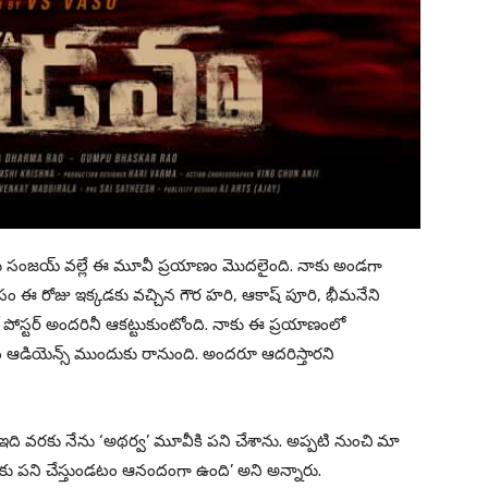
ుడు సంజయ్ వల్లే ఈ మూవీ ప్రయాణం మొదలైంది. నాకు అండగా
కోసం ఈ రోజు ఇక్కడకు వచ్చిన గౌర హరి, ఆకాష్ పూరి, భీమనేని
ల్ పోస్టర్ అందరినీ ఆకట్టుకుంటోంది. నాకు ఈ ప్రయాణంలో
త్రం ఆడియెన్స్ ముందుకు రానుంది. అందరూ ఆదరిస్తారని
ాజుతో ఇది వరకు నేను ‘అథర్వ’ మూవీకి పని చేశాను. అప్పటి నుంచి మా
ు పని చేస్తుండటం ఆనందంగా ఉంది’ అని అన్నారు.