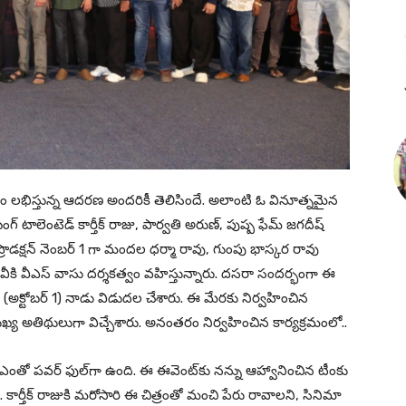
్రస్తుతం లభిస్తున్న ఆదరణ అందరికీ తెలిసిందే. అలాంటి ఓ వినూత్నమైన
గ్ టాలెంటెడ్ కార్తీక్ రాజు, పార్వతి అరుణ్, పుష్ప ఫేమ్ జగదీష్
ప్రొడక్షన్ నెంబర్ 1 గా మందల ధర్మా రావు, గుంపు భాస్కర రావు
మూవీకి వీఎస్ వాసు దర్శకత్వం వహిస్తున్నారు. దసరా సందర్భంగా ఈ
ధవారం (అక్టోబర్ 1) నాడు విడుదల చేశారు. ఈ మేరకు నిర్వహించిన
ముఖ్య అతిథులుగా విచ్చేశారు. అనంతరం నిర్వహించిన కార్యక్రమంలో..
ఎంతో పవర్ ఫుల్‌గా ఉంది. ఈ ఈవెంట్‌కు నన్ను ఆహ్వానించిన టీంకు
నాయి. కార్తీక్ రాజుకి మరోసారి ఈ చిత్రంతో మంచి పేరు రావాలని, సినిమా