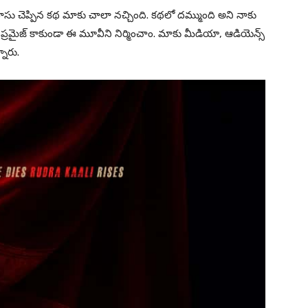
్ వాసు చెప్పిన కథ మాకు చాలా నచ్చింది. కథలో దమ్ముంది అని నాకు
ాంప్రమైజ్ కాకుండా ఈ మూవీని నిర్మించాం. మాకు మీడియా, ఆడియెన్స్
నారు.