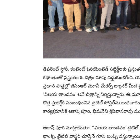
డిఫరెంట్ స్టోరీ, కంటెంట్ ఓరియెంటెడ్ సబ్జెక్ట్‌లకు ప
కథాంశంతో ప్రస్తుతం ఓ చిత్రం రూపు దిద్దుకుంటోంది. యం
ప్రధాన పాత్రల్లో జీఎంఆర్ మూవీ మేకర్స్ బ్యానర్ మీద 
‘విలయ తాండవం’ అనే చిత్రాన్ని నిర్మిస్తున్నారు. ఈ 
కొత్త ప్రాజెక్ట్‌కి సంబంధించిన టైటిల్ పోస్టర్‌ను బు
కార్యక్రమానికి ఆకాష్ పూరి, భీమనేని శ్రీనివాసరావు 
ఆకాష్ పూరి మాట్లాడుతూ ..‘‘విలయ తాండవం’ టైటిల్ 
థాంక్స్. టైటిల్ పోస్టర్‌ చూస్తేనే గూస్ బంప్స్ వస్తున్