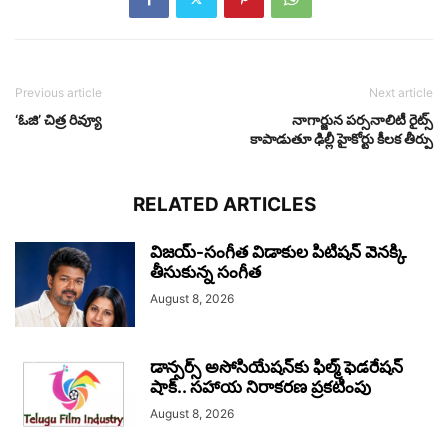
Previous article
Next article
‘ఓజి’ చిత్ర రివ్యూ
నాగార్జున పర్సనాలిటీ రైట్స్
కాపాడుతూ ఢిల్లీ హైకోర్టు కీలక తీర్పు
RELATED ARTICLES
విజయ్-సంగీత విడాకుల పిటిషన్ వెనక్కి
తీసుకున్న సంగీత
August 8, 2026
డాన్సర్స్ అసోసియేషన్‌కు ఫిల్మ్ ఫెడరేషన్
షాక్.. సహాయ నిరాకరణ ప్రకటింపు
August 8, 2026