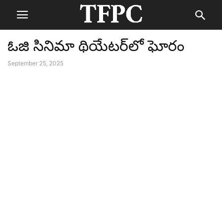
ఓజి సినిమా థియేటర్‌లో ఘోరం
September 25, 2025