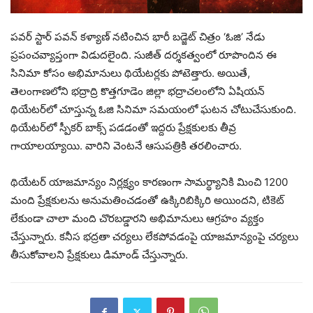
పవర్ స్టార్ పవన్ కళ్యాణ్ నటించిన భారీ బడ్జెట్ చిత్రం ‘ఓజి’ నేడు
ప్రపంచవ్యాప్తంగా విడుదలైంది. సుజీత్ దర్శకత్వంలో రూపొందిన ఈ
సినిమా కోసం అభిమానులు థియేటర్లకు పోటెత్తారు. అయితే,
తెలంగాణలోని భద్రాద్రి కొత్తగూడెం జిల్లా భద్రాచలంలోని ఏషియన్
థియేటర్‌లో చూస్తున్న ఓజి సినిమా సమయంలో ఘటన చోటుచేసుకుంది.
థియేటర్‌లో స్పీకర్ బాక్స్ పడడంతో ఇద్దరు ప్రేక్షకులకు తీవ్ర
గాయాలయ్యాయి. వారిని వెంటనే ఆసుపత్రికి తరలించారు.
థియేటర్ యాజమాన్యం నిర్లక్ష్యం కారణంగా సామర్థ్యానికి మించి 1200
మంది ప్రేక్షకులను అనుమతించడంతో ఉక్కిరిబిక్కిరి అయిందని, టికెట్
లేకుండా చాలా మంది చొరబడ్డారని అభిమానులు ఆగ్రహం వ్యక్తం
చేస్తున్నారు. కనీస భద్రతా చర్యలు లేకపోవడంపై యాజమాన్యంపై చర్యలు
తీసుకోవాలని ప్రేక్షకులు డిమాండ్ చేస్తున్నారు.