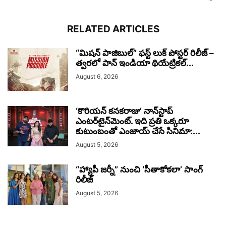
RELATED ARTICLES
“మిషన్ పాజిబుల్” ఫస్ట్ లుక్ పోస్టర్ రిలీజ్ –
త్వరలో పాన్ ఇండియా థియేట్రికల్...
August 6, 2026
‘కొరియన్ కనకరాజు’ నాన్‌స్టాప్
ఎంటర్‌టైన్‌మెంట్. ఇది ప్రతి ఒక్కరూ
కుటుంబంతో ఎంజాయ్ చేసే సినిమా:...
August 5, 2026
“హ్యాపీ జర్నీ” నుంచి ‘సీతాకోకలా’ సాంగ్
రిలీజ్
August 5, 2026