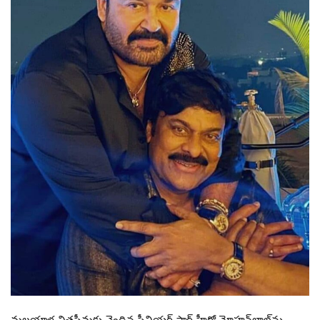
మలయాళ చిత్రసీమకు చెందిన సీనియర్ స్టార్ హీరో మోహన్‌లాల్‌ను