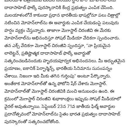
దాదాసాహెబ్ ఫాల్కే పురస్కారానికి కేంద్ర ప్రభుత్వం ఎంపిక చేసింది.
మలయాళంలోనే కాకుండా ప్రధాన భారతీయ భాషల్లోనూ పలు చిత్రాల్లో
నటించిన మోహన్‌లాల్‌ను ఈ అవార్డుకు ఎంపిక చేయడంపై పలువురు
హర్షం వ్యక్తం చేస్తున్నారు. తాజాగా మెగాస్టార్ చిరంజీవి ఈ మేరకు
మోహన్‌లాల్‌ను అభినందిస్తూ సోషల్ మీడియా వేదికగా స్పందించారు.
తన ఎక్స్ వేదికగా మెగాస్టార్ చిరంజీవి స్పందిస్తూ, “నా ప్రియమైన
లాలెట్టన్, ప్రతిష్టాత్మక దాదాసాహెబ్ ఫాల్కే అవార్డుతో
సత్కరించబడినందుకు హృదయపూర్వక అభినందనలు. మీ అద్భుతమైన
ప్రయాణం, ఐకానిక్ పెర్ఫార్మెన్స్, భారతీయ సినిమాను సుసంపన్నం
చేశాయి. నిజంగా ఇది మీకు తగిన గుర్తింపు” అంటూ పేర్కొన్నారు.
అంతేకాక మోహన్‌లాల్‌తో ఉన్న ఫోటోని షేర్ చేశారు మెగాస్టార్.
మోహన్‌లాల్‌తో మెగాస్టార్ చిరంజీవికి మంచి అనుబంధం ఉంది. ఈ
క్రమంలో మెగాస్టార్ చిరంజీవి శుభాకాంక్షలు ఇప్పుడు సోషల్ మీడియాలో
వైరల్ అవుతున్నాయి. సెప్టెంబర్ 23న 71వ జాతీయ ఫిల్మ్ అవార్డుల
ప్రదానోత్సవంలో మోహన్‌లాల్‌ను సైతం భారత ప్రభుత్వం దాదాసాహెబ్
పురస్కారంతో సత్కరించబోతోంది.