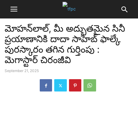
మోహన్‌లాల్‌, మీ అద్భుతమైన సినీ
ప్రయాణానికి దాదా సాహెబ్ ఫాల్కే
పురస్కారం తగిన గుర్తింపు :
మెగాస్టార్ చిరంజీవి
September 21, 2025