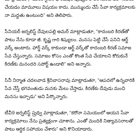
చేయడం మామూలు విషయం కాదు. మున్ముందు చేసే సేవా కార్యక్రమాలకు
నా మద్దతు ఉంటుంది” అని తెలిపారు.
సీనియర్ జర్నలిస్ట్ దేవులపల్లి అమర్ మాట్లాడుతూ, “కాదంబరి కిరణ్‌తో
పాటు నేను కూడా జీ. కృష్ణ గారి శిష్యులం. మనసు పెట్టి చేసే పనిని ఆర్ట్
వర్క్ అంటారు. హార్డ్ వ‌ర్క్ కాకుండా ఆర్ట్ వ‌ర్క్‌తో కాదంబరి కిరణ్ స‌మాజ
సేవ చేస్తున్నారు. సమాజం కోసం ఎంతో కొంత సేవ చేయాలని కోరుకునే
కిరణ్‌కు మనందరి సపోర్ట్ ఉండాలి” అని అన్నారు.
సినీ నిర్మాత చదలవాడ శ్రీనివాసరావు మాట్లాడుతూ, “ఆపదలో ఉన్నవారికి
సేవ చేస్తే భగవంతుడు మనకు మేలు చేస్తాడు. కిర‌ణ్‌కు దేవుడు మంచి
మ‌నసు ఇచ్చాడు” అని పేర్కొన్నారు.
టీవీ9 జర్నలిస్ట్ ప్రుథ్వి మాట్లాడుతూ, “కరోనా సమయంలో ఆయన సేవా
కార్యక్రమాలు నేను ప్రత్యక్షంగా చూశాను. ఎంతో మందికి నిత్యావసరాలతో
పాటు ఆర్థిక సహాయం చేశారు” అని కొనియాడారు.