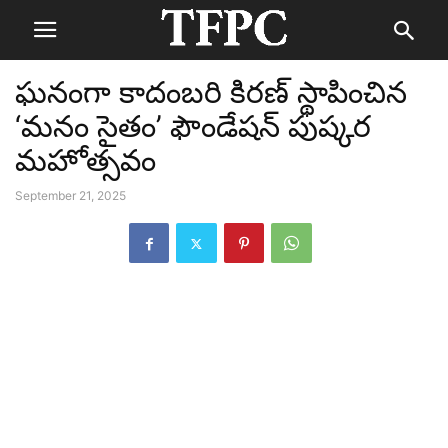
ఘనంగా కాదంబరి కిరణ్ స్థాపించిన‌
‘మనం సైతం’ ఫౌండేషన్ పుష్కర
మహోత్సవం
September 21, 2025