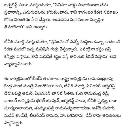
జర్నలిస్ట్ సాయి మాట్లాడుతూ, “సినిమా వాళ్లు సాధారణంగా తమ
ప్రచారాన్ని, ఎదుగుదలను కోరుకుంటారు. కానీ కాదంబరి కిరణ్ సమాజం
కోసం నిరంతరం సేవ చేస్తారు. ఆయనను మనమంతా స్ఫూర్తిగా
తీసుకోవాలి” అని అన్నారు.
టీవీ5 మూర్తి మాట్లాడుతూ, “ప్రపంచంలో ఎన్నో సంస్థలు ఉన్నా, కాదంబరి
కిరణ్ మనలో ఉన్న మనిషిని గుర్తు చేస్తున్నారు. ఎవరికైనా కష్టం వస్తే
కన్నీళ్లు వస్తాయి. కానీ మనిషికి కష్టం వస్తే కాదంబరి కిరణ్ వస్తాడు” అని
వ్యాఖ్యానించారు.
ఈ కార్యక్రమంలో బీజేపీ తెలంగాణ రాష్ట్ర అధ్యక్షుడు రామచంద్రరావు,
కేంద్ర మాజీ మంత్రి వేణుగోపాలాచారి, టీవీ5 మూర్తి, సీనియర్ జర్నలిస్ట్
దేవులపల్లి అమర్, ఏఎన్ఎన్ ఛానల్ సీఈఓ కంది రామచంద్ర రెడ్డి,
ఛాంబ‌ర్ అధ్యక్షుడు భరత్ భూషణ్, జర్నలిస్ట్ సాయి, టీవీ9 ప్రుథ్వి, కాజా
సూర్యనారాయణ, తుమ్మలపల్లి రామసత్యనారాయణ, అశోక్ కుమార్,
సురేష్ కొండేటి, టీఆర్ఎస్ రాఘవ, సాంబశివరావు, డీవీ రావు తదితరులు
పాల్గొన్నారు.