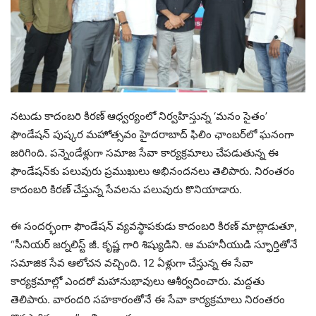
నటుడు కాదంబరి కిరణ్ ఆధ్వర్యంలో నిర్వహిస్తున్న ‘మనం సైతం’
ఫౌండేషన్ పుష్కర మహోత్సవం హైదరాబాద్ ఫిలిం ఛాంబర్‌లో ఘనంగా
జరిగింది. పన్నెండేళ్లుగా సమాజ సేవా కార్యక్రమాలు చేపడుతున్న ఈ
ఫౌండేషన్‌కు పలువురు ప్రముఖులు అభినందనలు తెలిపారు. నిరంత‌రం
కాదంబరి కిరణ్ చేస్తున్న‌ సేవలను పలువురు కొనియాడారు.
ఈ సందర్భంగా ఫౌండేషన్ వ్యవస్థాపకుడు కాదంబరి కిరణ్ మాట్లాడుతూ,
“సీనియర్ జర్నలిస్ట్ జీ. కృష్ణ గారి శిష్యుడిని. ఆ మహనీయుడి స్ఫూర్తితోనే
స‌మాజిక సేవ ఆలోచ‌న వ‌చ్చింది. 12 ఏళ్లుగా చేస్తున్న‌ ఈ సేవా
కార్యక్రమాల్లో ఎంద‌రో మ‌హానుభావులు ఆశీర్వ‌దించారు. మ‌ద్ద‌తు
తెలిపారు. వారంద‌రి స‌హ‌కారంతోనే ఈ సేవా కార్య‌క్ర‌మాలు నిరంత‌రం