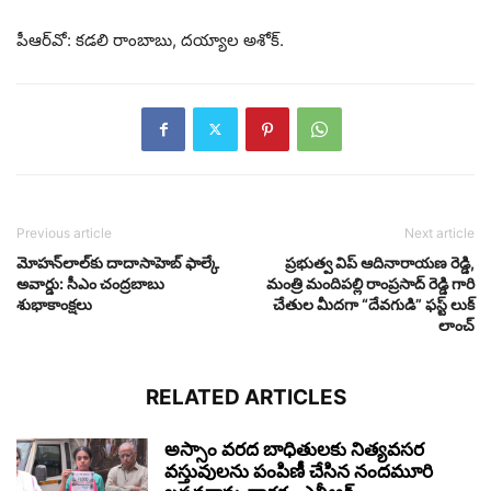
పీఆర్‌వో: క‌డ‌లి రాంబాబు, ద‌య్యాల అశోక్.
Previous article
Next article
మోహన్‌లాల్‌కు దాదాసాహెబ్ ఫాల్కే
ప్రభుత్వ విప్ ఆదినారాయణ రెడ్డి,
అవార్డు: సీఎం చంద్రబాబు
మంత్రి మందిపల్లి రాంప్రసాద్ రెడ్డి గారి
శుభాకాంక్షలు
చేతుల మీదగా “దేవగుడి” ఫస్ట్ లుక్
లాంచ్
RELATED ARTICLES
అస్సాం వరద బాధితులకు నిత్యవసర
వస్తువులను పంపిణీ చేసిన నందమూరి