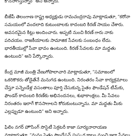
కొన‌సాగిస్తున్నాం” అని అన్నారు.
బీజేపీ తెలంగాణ రాష్ట్ర అధ్యక్షుడు రామచంద్రరావు మాట్లాడుతూ, “కరోనా
సమయంలో వందలాది కుటుంబాలకు కాదంబరి కిరణ్ సాయం చేశారు.
అవసరమైన కిట్లు అందించారు. అప్పటి నుంచి కిరణ్ గారు నాకు
పరిచయం. రాజకీయాలకు సామాజిక సేవలకు సంబంధం లేదు.
భారతీయుల్లో సేవా భావం ఉంటుంది. కిర‌ణ్ సేవ‌ల‌కు మా మ‌ద్ద‌తు
ఉంటుంది” అని పేర్కొన్నారు.
కేంద్ర మాజీ మంత్రి వేణుగోపాలాచారి మాట్లాడుతూ, “సమాజంలో
ఒకరికొకరు తోడైతేనే మనుగడ ఉంటుంది. నిరంతరం సేవా కార్యక్రమాలు
చేస్తూ పన్నెండేళ్ల వసంతాలు పూర్తి చేసుకున్న సైతం ఫౌండేషన్ టీమ్‌కు,
ఫౌండర్ కాదంబరి కిరణ్‌కు అభినందనలు, శుభాకాంక్షలు. మీ సేవలు
నిరంతరం ఇలాగే కొనసాగాలని కోరుకుంటున్నాను. మా మద్దతు మీకు
ఎల్లప్పుడూ ఉంటుంది” అని అన్నారు.
ఫిలిం నగర్ హౌసింగ్ సొసైటీ సెక్రటరీ కాజా సూర్యనారాయణ
మాట్లాడుతూ, “మనం సైతం ఫౌండేషన్ పుష్కర కాలం నుంచి ఇలా సేవలు