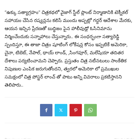
“ఉక్కు సత్యాగ్రహం” చిత్రకథలో వైజాగ్ స్టీల్ ప్లాంట్ నిర్మాణానికి టెక్నీకల్
సహాయం చేసిన రష్యన్లను కలిసే ముందు అప్పట్లో గద్దర్ ఆదేశాల మేరకు,
ఆయన ఇచ్చిన ప్రేరణతో బుద్ధిజం పైన హాలీవుడ్లో ఓసినిమాను
నిర్మించేందుకు సన్నాహాలు చేస్తున్నారు.. ఈ సంధర్భంగా సత్యారెడ్డి
స్పందిస్తూ, ఈ తాజా చిత్రం షూటింగ్ లోకేషన్ల కోసం ఇప్పటికే అమెరికా,
చైనా, టిబెట్, నేపాల్, థాయ్ లాండ్, ,సింగపూర్, మలేషియా తదితర
దేశాలు పర్యటించామని చెప్పారు. ప్రస్తుతం చిత్ర నటీనటులు సాంకేతిక
నిపుణుల ఎంపిక జరుగుతోందని, త్వరలో అమెరికా లో ప్రముఖుల
సమక్షంలో చిత్ర పోస్టర్ లాంచ్ తో పాటు అన్ని వివరాలు ప్రకటిస్తానని
తెలిపారు..