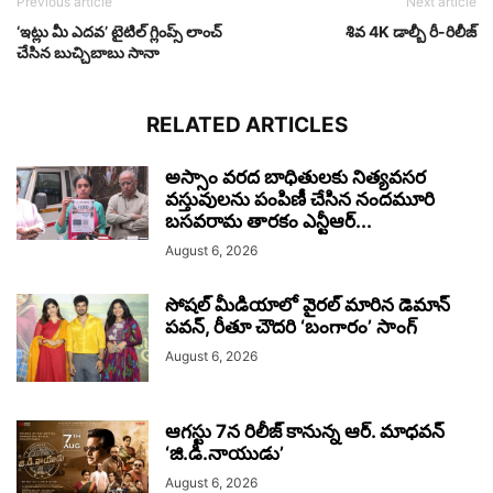
Previous article
Next article
‘ఇట్లు మీ ఎదవ’ టైటిల్ గ్లింప్స్ లాంచ్
శివ 4K డాల్బీ రీ-రిలీజ్
చేసిన బుచ్చిబాబు సానా
RELATED ARTICLES
అస్సాం వరద బాధితులకు నిత్యవసర
వస్తువులను పంపిణీ చేసిన నందమూరి
బసవరామ తారకం ఎన్టీఆర్...
August 6, 2026
సోషల్ మీడియాలో వైరల్ మారిన డెమాన్
పవన్, రీతూ చౌదరి ‘బంగారం’ సాంగ్
August 6, 2026
ఆగస్టు 7న రిలీజ్ కానున్న ఆర్‌. మాధవన్‌
‘జి.డి.నాయుడు’
August 6, 2026