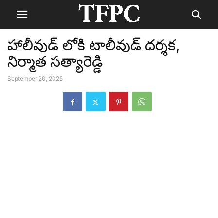
హాలీవుడ్ లోకి టాలీవుడ్ దర్శక,
నిర్మాత సత్యారెడ్డి
September 20, 2025