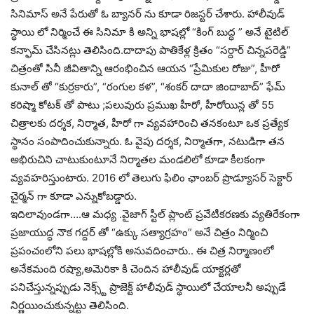
సినిమాస్ అనే పేరుతో ఓ బ్యానర్ ను కూడా రిజస్టర్ చేశారు. హాలీవుడ్
స్థాయి లో నిర్మించే ఈ సినిమా కి అన్ని భాషల్లో “కింగ్ బుద్ధ ” అనే టైటిల్
కన్ఫామ్ చేసినట్లు తెలిసింది.దాదాపు పాతికేళ్ల క్రితం “సర్దార్ చిన్నపరెడ్డి”
చిత్రంతో సినీ జీవితాన్ని ఆరంభించిన ఆయన “ప్రేమికుల రోజు”, హీరో
కునాల్ తో “కుర్రకారు”, “రంగుల కళ”, “శంకర్ దాదా జిందాబాద్” ఫేమ్
కరిష్మా కోటక్ తో పాటు ;పలువురు ప్రముఖ హీరో, హీరోయిన్ల తో 55
చిత్రాలకు దర్శక, నిర్మాత, హీరో గా వ్యవహారించి తనకంటూ ఒక ప్రత్యేక
స్థానం సంపాదించుకున్నారు. ఓ వైపు దర్శక, నిర్మాతగా, నటుడిగా తన
అభిరుచిని చాటుకుంటూనే నిర్మాతల మండలిలో కూడా కీలకంగా
వ్యవహరిస్తుంటారు. 2016 లో తెలుగు ఫిలిం ఛాంబర్ ప్రొడ్యూసర్ సెక్టార్
చైర్మన్ గా కూడా ఎన్నుకోబడ్డారు.
ఇదిలావుండగా….ఆ మధ్య .వైజాగ్ స్టీల్ ప్లాంట్ ప్రవేటీకరణకు వ్యతిరేకంగా
ప్రజాయుద్ధ నౌక గద్దర్ తో “ఉక్కు సత్యాగ్రహం” అనే చిత్రం నిర్మించి
ప్రపంచంలోని పలు భాషల్లోకి అనువదించారు.. ఈ చిత్ర నిర్మాణంలో
అనేకమంది రష్యా,అమెరికా కి చెందిన హాలీవుడ్ యాక్టర్లతో
పనిచేస్తున్నప్పుడు నెక్స్ట్ ప్రాజెక్ట్ హాలీవుడ్ స్థాయిలో చేయాలనీ అప్పుడే
నిర్ణయించుకున్నట్టు తెలిసింది.