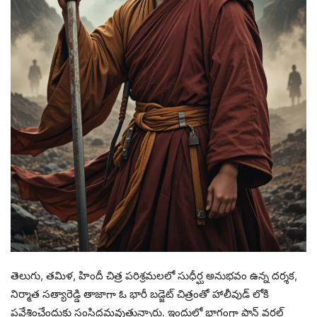
తెలుగు, తమిళ, హిందీ చిత్ర పరిశ్రమలలో సుధీర్ఘ అనుభవం ఉన్న దర్శక,
నిర్మాత సత్యారెడ్డి తాజాగా ఓ భారీ బడ్జెట్ చిత్రంతో హాలీవుడ్ లోకి
ప్రవేశించేందుకు సంసిద్దమవుతున్నారు. ఇందులో భాగంగా పాన్ వరల్డ్